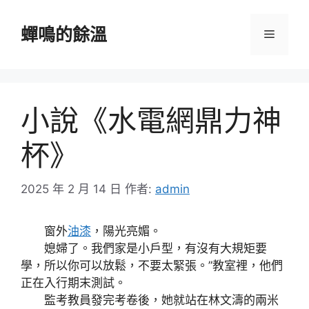
跳
至
蟬鳴的餘溫
選
主
要
單
內
容
小說《水電網鼎力神
杯》
2025 年 2 月 14 日
作者:
admin
窗外
油漆
，陽光亮媚。
媳婦了。我們家是小戶型，有沒有大規矩要
學，所以你可以放鬆，不要太緊張。”教室裡，他們
正在入行期末測試。
監考教員發完考卷後，她就站在林文濤的兩米