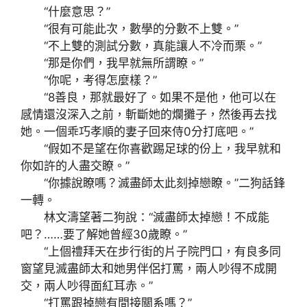
“什麼意思？”
“很有可能此次，數學的分數不上雙。”
“不上雙的測試分數，真能讓人不冷而栗。”
“那是你們，我早就無所謂瞭。”
“你呢，考得怎麼樣？”
“8善良，那就最好了。如果不是他，他可以在
感情還沒深入之前，斬斷她的爛攤子，然後再去找
她。一個乖巧孝順的妻子回來侍0分打底吧。”
“假如不是望在你喜歡踢足球的份上，我早就和
你如許的人盡交瞭。”
“你據說瞭嗎？滅盡師太此刻掉戀瞭。”二狗話鋒
一轉。
林文濤望著二狗說：“滅盡師太掉戀！不成能
吧？……要了解她曾經30歲瞭。”
“上個禮拜天在步行街的片子院門口，有良多同
窗望見滅盡師太和她男伴侶打罵，兩人吵得不成開
交，兩人吵得面紅耳赤。”
“打罵跟掉戀有間接關系嗎？”