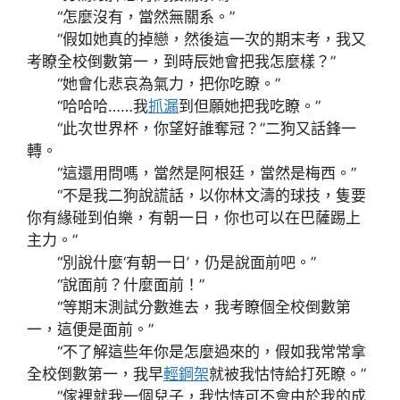
“怎麼沒有，當然無關系。”
“假如她真的掉戀，然後這一次的期末考，我又
考瞭全校倒數第一，到時辰她會把我怎麼樣？”
“她會化悲哀為氣力，把你吃瞭。”
“哈哈哈……我
抓漏
到但願她把我吃瞭。”
“此次世界杯，你望好誰奪冠？”二狗又話鋒一
轉。
“這還用問嗎，當然是阿根廷，當然是梅西。”
“不是我二狗說謊話，以你林文濤的球技，隻要
你有緣碰到伯樂，有朝一日，你也可以在巴薩踢上
主力。”
“別說什麼‘有朝一日’，仍是說面前吧。”
“說面前？什麼面前！”
“等期末測試分數進去，我考瞭個全校倒數第
一，這便是面前。”
“不了解這些年你是怎麼過來的，假如我常常拿
全校倒數第一，我早
輕鋼架
就被我怙恃給打死瞭。”
“傢裡就我一個兒子，我怙恃可不會由於我的成