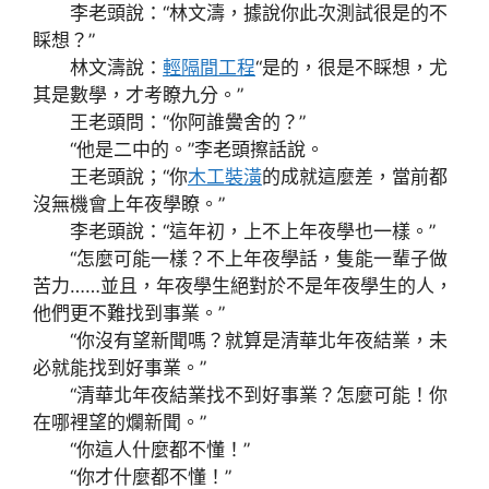
李老頭說：“林文濤，據說你此次測試很是的不
睬想？”
林文濤說：
輕隔間工程
“是的，很是不睬想，尤
其是數學，才考瞭九分。”
王老頭問：“你阿誰黌舍的？”
“他是二中的。”李老頭擦話說。
王老頭說；“你
木工裝潢
的成就這麼差，當前都
沒無機會上年夜學瞭。”
李老頭說：“這年初，上不上年夜學也一樣。”
“怎麼可能一樣？不上年夜學話，隻能一輩子做
苦力……並且，年夜學生絕對於不是年夜學生的人，
他們更不難找到事業。”
“你沒有望新聞嗎？就算是清華北年夜結業，未
必就能找到好事業。”
“清華北年夜結業找不到好事業？怎麼可能！你
在哪裡望的爛新聞。”
“你這人什麼都不懂！”
“你才什麼都不懂！”