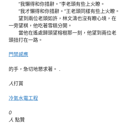
“我懶得和你措辭。”李老頭有些上火瞭。
“我才懶得和你措辭。”王老頭同樣有些上火瞭。
望到兩位老頭如許，林文濤也沒有瞭心境，在
一旁望棋，他吃著雪糕分開。
當他在遙處歸頭望榕樹那一刻，他望到兩位老
頭扭打在一路。
門禁感應
的手，急切地懇求著。 .
人
打賞
冷氣水電工程
0
人
點贊