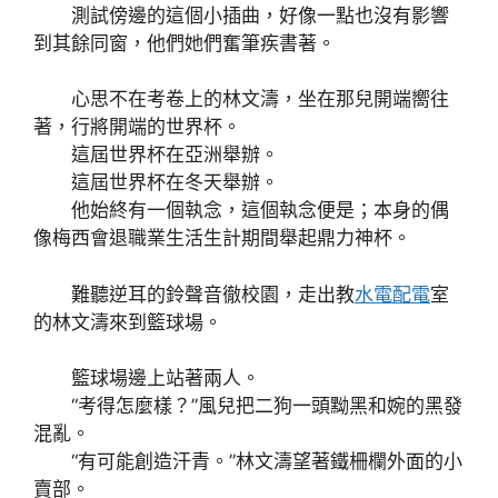
測試傍邊的這個小插曲，好像一點也沒有影響
到其餘同窗，他們她們奮筆疾書著。
心思不在考卷上的林文濤，坐在那兒開端嚮往
著，行將開端的世界杯。
這屆世界杯在亞洲舉辦。
這屆世界杯在冬天舉辦。
他始終有一個執念，這個執念便是；本身的偶
像梅西會退職業生活生計期間舉起鼎力神杯。
難聽逆耳的鈴聲音徹校園，走出教
水電配電
室
的林文濤來到籃球場。
籃球場邊上站著兩人。
“考得怎麼樣？”風兒把二狗一頭黝黑和婉的黑發
混亂。
“有可能創造汗青。”林文濤望著鐵柵欄外面的小
賣部。