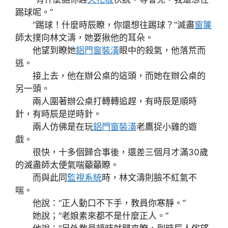
踢球呢。”
“踢球！什麼時辰瞭，你還想往踢球？”滅盡
窗簾
師太撲向林文濤，她要揪他的耳朵。
他望到瞭她
鋁門窗裝潢
眼中的殺氣，他落荒而
逃。
接上去，他在辦公桌的這頭，而她在辦公桌的
另一頭。
兩人圍著辦公桌打轉轉追趕，有時辰是順時
針，有時辰是逆時針。
兩人仿佛是在玩
鋁門窗裝潢
老鷹捉小雞的遊
戲。
很快，十多個歸合事後，還差三個月才滿30歲
的滅盡師太便氣喘籲籲瞭。
而與此同
監視系統
時，林文濤則臉不紅氣不
喘。
他說：“正人動口不下手，教員你寒靜。”
她說；“老娘素來都不是什麼正人。”