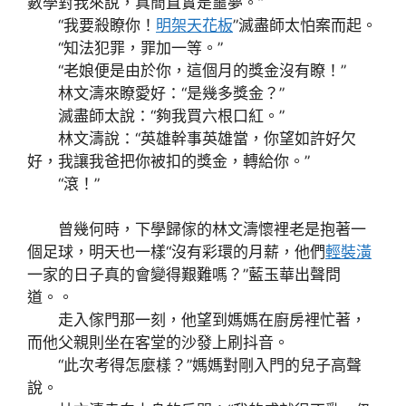
數學對我來說，真簡直實是噩夢。”
“我要殺瞭你！
明架天花板
”滅盡師太怕案而起。
“知法犯罪，罪加一等。”
“老娘便是由於你，這個月的獎金沒有瞭！”
林文濤來瞭愛好：“是幾多獎金？”
滅盡師太說：“夠我買六根口紅。”
林文濤說：“英雄幹事英雄當，你望如許好欠
好，我讓我爸把你被扣的獎金，轉給你。”
“滾！”
曾幾何時，下學歸傢的林文濤懷裡老是抱著一
個足球，明天也一樣“沒有彩環的月薪，他們
輕裝潢
一家的日子真的會變得艱難嗎？”藍玉華出聲問
道。。
走入傢門那一刻，他望到媽媽在廚房裡忙著，
而他父親則坐在客堂的沙發上刷抖音。
“此次考得怎麼樣？”媽媽對剛入門的兒子高聲
說。