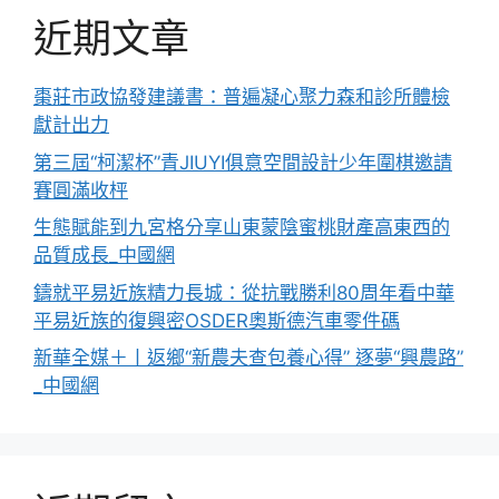
近期文章
棗莊市政協發建議書：普遍凝心聚力森和診所體檢
獻計出力
第三屆“柯潔杯”青JIUYI俱意空間設計少年圍棋邀請
賽圓滿收枰
生態賦能到九宮格分享山東蒙陰蜜桃財產高東西的
品質成長_中國網
鑄就平易近族精力長城：從抗戰勝利80周年看中華
平易近族的復興密OSDER奧斯德汽車零件碼
新華全媒＋丨返鄉“新農夫查包養心得” 逐夢“興農路”
_中國網