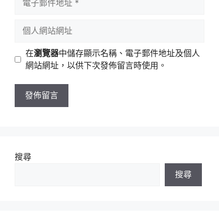
名
子
稱
郵
個
件
人
地
網
在
瀏覽器
中儲存顯示名稱、電子郵件地址及個人
址
站
網站網址，以供下次發佈留言時使用。
網
址
搜尋
搜尋