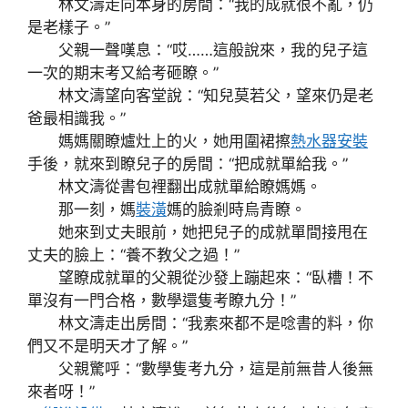
林文濤走向本身的房間：“我的成就很不亂，仍
是老樣子。”
父親一聲嘆息：“哎……這般說來，我的兒子這
一次的期末考又給考砸瞭。”
林文濤望向客堂說：“知兒莫若父，望來仍是老
爸最相識我。”
媽媽關瞭爐灶上的火，她用圍裙擦
熱水器安裝
手後，就來到瞭兒子的房間：“把成就單給我。”
林文濤從書包裡翻出成就單給瞭媽媽。
那一刻，媽
裝潢
媽的臉剎時烏青瞭。
她來到丈夫眼前，她把兒子的成就單間接甩在
丈夫的臉上：“養不教父之過！”
望瞭成就單的父親從沙發上蹦起來：“臥槽！不
單沒有一門合格，數學還隻考瞭九分！”
林文濤走出房間：“我素來都不是唸書的料，你
們又不是明天才了解。”
父親驚呼：“數學隻考九分，這是前無昔人後無
來者呀！”