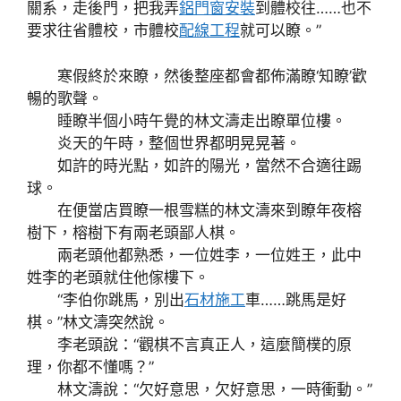
關系，走後門，把我弄
鋁門窗安裝
到體校往……也不
要求往省體校，市體校
配線工程
就可以瞭。”
寒假終於來瞭，然後整座都會都佈滿瞭‘知瞭’歡
暢的歌聲。
睡瞭半個小時午覺的林文濤走出瞭單位樓。
炎天的午時，整個世界都明晃晃著。
如許的時光點，如許的陽光，當然不合適往踢
球。
在便當店買瞭一根雪糕的林文濤來到瞭年夜榕
樹下，榕樹下有兩老頭鄙人棋。
兩老頭他都熟悉，一位姓李，一位姓王，此中
姓李的老頭就住他傢樓下。
“李伯你跳馬，別出
石材施工
車……跳馬是好
棋。”林文濤突然說。
李老頭說：“觀棋不言真正人，這麼簡樸的原
理，你都不懂嗎？”
林文濤說：“欠好意思，欠好意思，一時衝動。”