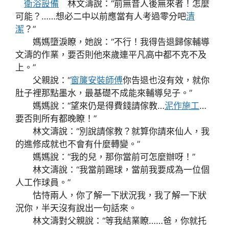
衛浴設備
林文濤說：“前無昔人後無來者！怎麼
可能？……想必二中以前應當有人考過零分吧
清
潔
？”
媽媽墮淚瞭，她說：“不行！我得告退歸傢輔導
文濤的作業，要否則他來歲連平凡高中都不克不及
上。”
父親說：“
窗簾安裝師傅
你告退也沒有效，就你
肚子裡那點墨水，最基礎不成能來輔導兒子。”
媽媽說：“望來仍是得費錢請傢教…
泥作施工
…
要否則所有都晚瞭！”
林文濤說：“別說請傢教？就算你請來仙人，我
的進修成就也不會有什麼轉變。”
媽媽說：“我的兒，那你當前可怎麼辦呀！”
林文濤說：“我當前踢球，當前我要成為一位個
人工作球員。”
怙恃兩人，你了解一下狀況我，我了解一下狀
況你，半天沒有說出一句話來。
林文濤對父親說：“等我結業瞭……爸，你就托