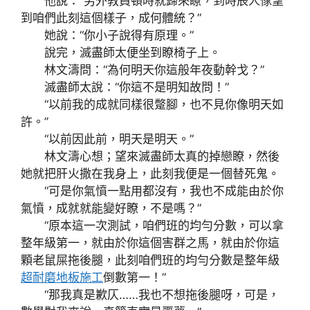
他說：“另外教員頓時就歸來瞭，到時辰人傢望
到咱們此刻這個樣子，成何體統？”
她說：“你小子說得有原理。”
說完，滅盡師太便坐到瞭椅子上。
林文濤問：“為何明天你這般年夜動幹戈？”
滅盡師太說：“你這不是明知故問！”
“以前我的成就同樣很蹩腳，也不見你像明天如
許。”
“以前因此前，明天是明天。”
林文濤心想；望來滅盡師太真的掉戀瞭，然後
她就把肝火撒在我身上，此刻我便是一個替死鬼。
“可是你氣憤一點用都沒有，我也不成能由於你
氣憤，成就就能變好瞭，不是嗎？”
“原本這一次測試，咱們班的均勻分數，可以拿
整年級第一，就由於你這個害群之馬，就由於你這
顆老鼠屎拖後腿，此刻咱們班的均勻分數是整年級
超耐磨地板施工
倒數第一！”
“那我真是歉仄……我也不想拖後腿呀，可是，