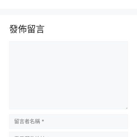
發佈留言
留
言
留
言
者
電