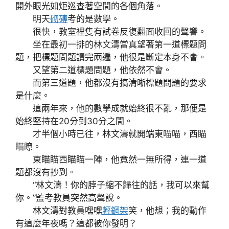
開外眼光如炬巡查著空間的各個角落。
明天
砌磚
考的是數學。
很快，教室裡隻有試卷反復翻面收回的聲響。
坐在最初一排的林文濤當真望著第一道標題問
題，把標題問題讀完兩遍，他很是斷定本身不會。
又望第二道標題問題，他依然不會。
而第三道題，他都沒有搞清晰標題問題的要求
是什麼。
這兩年來，他的數學成就始終很不亂，那便是
始終堅持在20分到30分之間。
才半個小時已往，林文濤就開端東喵喵，西瞄
瞄瞭。
東瞄瞄西瞄瞄一陣，他竟然一無所得，連一道
題都沒有抄到。
“林文濤！你的脖子縮不歸往的話，我可以來幫
你。”監考教員突然高聲說。
林文濤對教員嘿嘿
輕鋼架
笑，他想；我的動作
有這麼年夜嗎？這都被你發明？