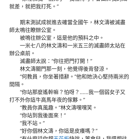
就差，就把我打死。”
期末測試成就進去確當全國午，林文濤被滅盡
師太鳴往瞭辦公室。
被鳴往辦公室，這是他的預料之中。
一米七八的林文濤和一米五三的滅盡師太站在
辦公桌前。
滅盡師太說：“你往把門打開！”
林文濤關門那一刻，他覺得後背發涼。
“何教員，你坐著措辭。”他和她決心堅持兩米的
間隔。
“你站那麼遙幹嘛？怕呀？……我一個弱女子又
打不外你這牛高馬年夜的傢夥。”
“教員你真風趣。”林文濤嘿嘿笑。
“你站到我後面來！”
“我不站。”
“好你個林文濤，你這是皮癢嗎？”
“有什麼話你趕
天花板
快說，等會兒，我還想往