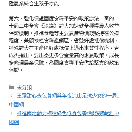
陞農業綜合生孩子才能。
第六，強化保證國度食糧平安的政策辦法。黨的二
十屆三中全會《決議》誇大加速健全種糧農人收益
保證機制，推進食糧等主要農產物價錢堅持在公道
程度，兼顧扶植食糧產銷區，省縣好處抵償機制，
特殊誇大在主產區好處抵償上邁出本質性程序。尹
成杰指出，要出臺更多含金量高的惠農政策，成長
多條理農業保險，為國度食糧平安供給堅實的政策
保證。
分
未分類
類
王霜甜心查包養網與年夜涼山足球少女的一周_
中國網
推進兩地動力構造綠色低查包養價錢碳轉型_中
國網