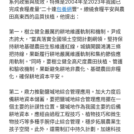
系列政策與成效，特殊是2004年至2023年我國已
完成食糧產量“二十連
包養網
豐”。繚繞食糧平安與農
田高東西的品質扶植，他提出：
第一，樹立健全嚴厲的耕地維護軌制和機制。尹成
杰誇大，“當真落實全國領土空間計劃綱領，堅持保
持耕地基礎農田生態維護紅線，城鎮開闢鴻溝三條
把持線，果斷履行耕地嚴厲維護軌制和集約節儉應
用軌制。”同時，要樹立健全高尺度農田扶植、管護
和驗收機制，果斷避免耕地非農化、基礎農田非糧
化，確保耕地資本平安。
第二，鼎力推動鹽堿地綜合管理應用。加大力度后
備耕地資本儲蓄，要把鹽堿地綜合管理應用擺在一
個主要的計謀性位置。鹽堿地作為我國主要的后備
耕地資本，應經由過程工程技巧、植物技巧和微生
物技巧等多種手腕停止綜合管理，穩步拓展農業生
孩子空間。此外，還需制訂中持久計劃，加速科技