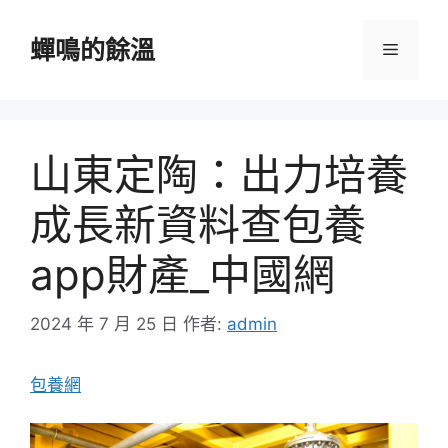
跳
至
蟬鳴的餘溫
選
主
要
單
內
容
山東定陶：出力培養
成長新資料查包養
app財產_中國網
2024 年 7 月 25 日
作者:
admin
包養網