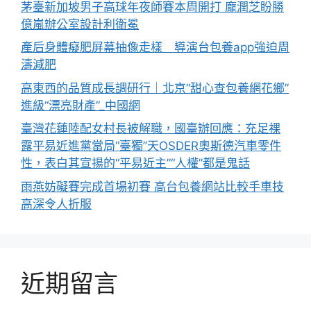
茅臺新加坡男子高球年夜師賽本周開打 龐潤芝盼勝
億嵐辦公室設計利衛冕
產后身體癡肥屏幕抽像走樣 導演台包養app強迫周
濤減肥
高東西的品質成長調研行｜北京“甜心查包養網花鄉”
進級“漂亮財產”_中國網
臺灣花蓮陸配女村長被解職，國臺辦回應：充足裸
露平易近進黨當局“臺獨”天OSDER奧斯德汽車零件
性，表白其宣揚的“平易近主”“人權”都是鬼話
雨燕妨礙賽完成首場初賽 高台包養網站比較手車技
高深令人折服
近期留言