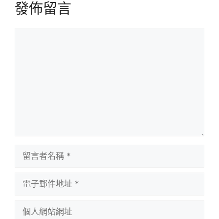
發佈留言
留
言
留
言
者
電
名
子
稱
郵
個
件
人