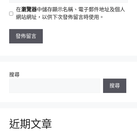
地
網
在
瀏覽器
中儲存顯示名稱、電子郵件地址及個人
址
站
網站網址，以供下次發佈留言時使用。
網
址
搜尋
搜尋
近期文章