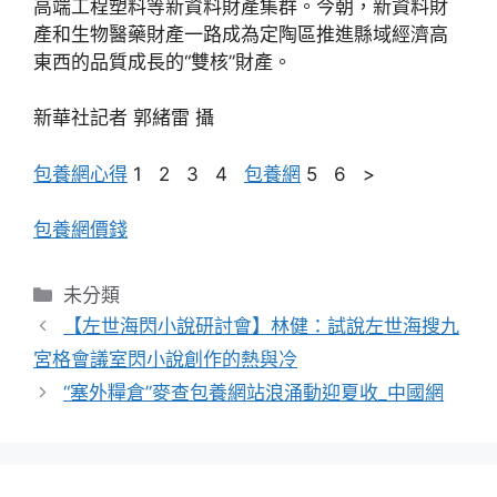
高端工程塑料等新資料財產集群。今朝，新資料財
產和生物醫藥財產一路成為定陶區推進縣域經濟高
東西的品質成長的“雙核”財產。
新華社記者 郭緒雷 攝
包養網心得
1 2 3 4
包養網
5 6 >
包養網價錢
分
未分類
類
【左世海閃小說研討會】林健：試說左世海搜九
宮格會議室閃小說創作的熱與冷
“塞外糧倉”麥查包養網站浪涌動迎夏收_中國網