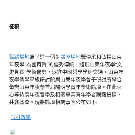
征稿
舞蹈場地
為了進一個步
講座場地
驟傳承和弘揚山東
年夜學“為國育賢”的優秀傳統，體現山東年夜學“文
史見長”學術優勢，促進中國哲學學術交通，山東年
夜學儒學高級研討院與山東年夜學曾子研討所聯合
舉辦山東年夜學首屆陽明學青年學術論壇。在此衷
心等待廣年夜哲學及相關專業青年學者踴躍投稿，
共襄盛會。現將論壇相關事宜公布如下:
1對1教學