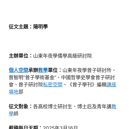
征文主題：陽明學
主辦單位：
山東年夜學儒學高級研討院
個人空間
承辦
教學
單位：
山東年夜學曾子研討所、
曾智明“曾子學術基金”、中國哲學史學會曾子研討
會、曾子研討院
私密空間
、《曾子學刊》編輯
講座
場地
部
征文對象：
各高校博士研討生、博士后及青年講
教
學
師
截稿每日天期：
2025年3月16日