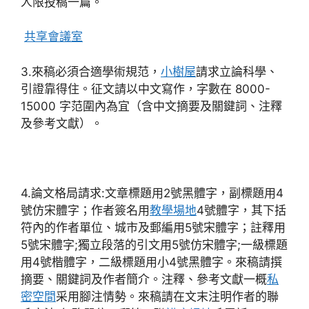
人限投稿一篇。
共享會議室
3.來稿必須合適學術規范，
小樹屋
請求立論科學、
引證靠得住。征文請以中文寫作，字數在 8000-
15000 字范圍內為宜（含中文摘要及關鍵詞、注釋
及參考文獻）。
4.論文格局請求:文章標題用2號黑體字，副標題用4
號仿宋體字；作者簽名用
教學場地
4號體字，其下括
符內的作者單位、城市及郵編用5號宋體字；註釋用
5號宋體字;獨立段落的引文用5號仿宋體字;一級標題
用4號楷體字，二級標題用小4號黑體字。來稿請撰
摘要、關鍵詞及作者簡介。注釋、參考文獻一概
私
密空間
采用腳注情勢。來稿請在文末注明作者的聯