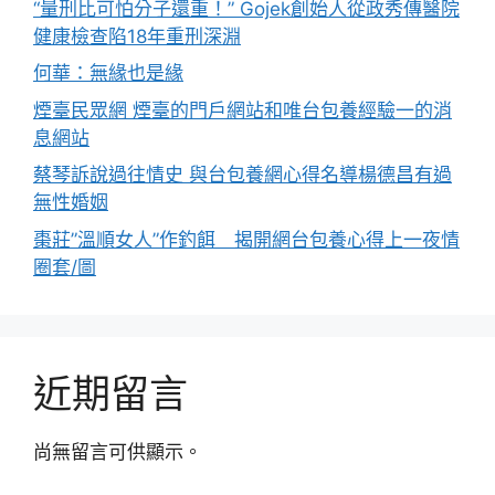
“量刑比可怕分子還重！” Gojek創始人從政秀傳醫院
健康檢查陷18年重刑深淵
何華：無緣也是緣
煙臺民眾網 煙臺的門戶網站和唯台包養經驗一的消
息網站
蔡琴訴說過往情史 與台包養網心得名導楊德昌有過
無性婚姻
棗莊”溫順女人”作釣餌 揭開網台包養心得上一夜情
圈套/圖
近期留言
尚無留言可供顯示。