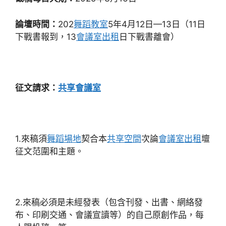
論壇時間：
202
舞蹈教室
5年4月12日—13日（11日
下戰書報到，13
會議室出租
日下戰書離會）
征文請求：
共享會議室
1.來稿須
舞蹈場地
契合本
共享空間
次論
會議室出租
壇
征文范圍和主題。
2.來稿必須是未經發表（包含刊發、出書、網絡發
布、印刷交通、會議宣讀等）的自己原創作品，每