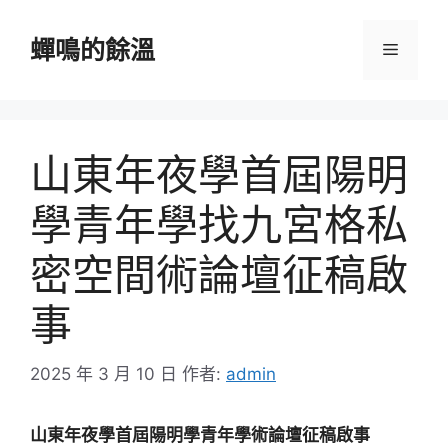
跳
至
蟬鳴的餘溫
選
主
要
單
內
容
山東年夜學首屆陽明
學青年學找九宮格私
密空間術論壇征稿啟
事
2025 年 3 月 10 日
作者:
admin
山東年夜學首屆陽明學青年學術論壇征稿啟事