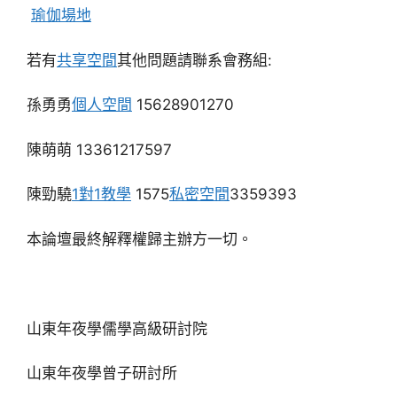
瑜伽場地
若有
共享空間
其他問題請聯系會務組:
孫勇勇
個人空間
15628901270
陳萌萌 13361217597
陳勁驍
1對1教學
1575
私密空間
3359393
本論壇最終解釋權歸主辦方一切。
山東年夜學儒學高級研討院
山東年夜學曾子研討所