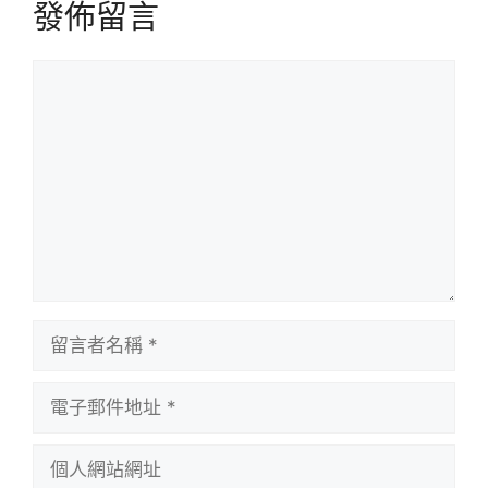
發佈留言
留
言
留
言
者
電
名
子
稱
郵
個
件
人