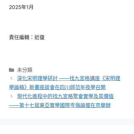
2025年1月
責任編輯：近復
分
未分類
類
深化宋明理學研討 ——找九宮格講座《宋明理
學論稿》新書座談會在四川師范年夜學召開
現代化進程中的找九宮格聚會實學及其價值
——第十七屆東亞實學國際岑嶺論壇在京舉辦