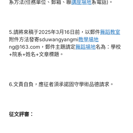
系方法(任務單位、郵箱、聯
講座場地
系電話)。
5.請將來稿于2025年3月16日前，以郵件
舞蹈教室
附件方法發寄sduwangyangmi
教學場地
ng@163.com，郵件主題請定
舞蹈場地
名為：學校
+院系+姓名+文章標題。
6.文責自負，應征者須承諾固守學術品德請求。
征文評審：