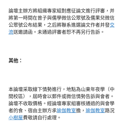
論壇主辦方將組織專家組對應征論文進行評審，并
將第一時間在曾子與儒學微信公眾號及儒果兒微信
公眾號公布結果，之后將聯系進選論文作者并發
交
流
送邀請函。未通過評審者恕不再另行告訴。
其他：
本論壇采取線下情勢進行，地點為山東年夜學（中
間校區），屆時會以郵件或微信情勢告訴與會者。
論壇不收取價格。經論壇專家組審核通過的與會學
者的食、宿由主辦方承
瑜伽教室
擔，
瑜伽教室
路況
小樹屋
費敬請自行處理。