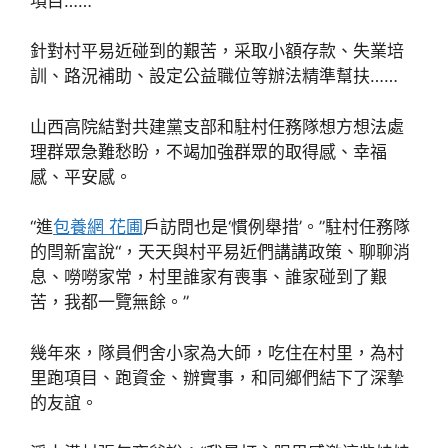
項目……
針對村平易近碰到的艱苦，采取小額存款、失業培
訓、路況補助、設定公益職位等辦法精準幫扶……
山西高院結對共建黨支部和駐村任務隊想方想法處
理群眾急難愁盼，不竭加強群眾的取得感、幸福
感、平安感。
“進
包養網 花圃
戶訪問也是‘慣例舉措’。”駐村任務隊
的閆新富說“，天天與村平易近們講講政策、聊聊消
息、嘮嘮家常，村里誰家有喪事、誰家碰到了艱
苦，我都一覽無餘。”
幾年來，隊員們舍小家為大師，吃住在村里，為村
里跑項目、跑資金、辦實事，和同鄉們結下了深摯
的友誼。