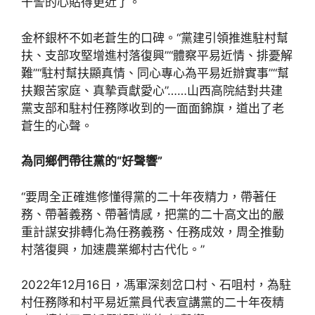
干警的心貼得更近了。
金杯銀杯不如老蒼生的口碑。“黨建引領推進駐村幫
扶、支部攻堅增進村落復興”“體察平易近情、排憂解
難”“駐村幫扶顯真情、同心專心為平易近辦實事”“幫
扶艱苦家庭、真摯貢獻愛心”……山西高院結對共建
黨支部和駐村任務隊收到的一面面錦旗，道出了老
蒼生的心聲。
為同鄉們帶往黨的“好聲響”
“要周全正確進修懂得黨的二十年夜精力，帶著任
務、帶著義務、帶著情感，把黨的二十高文出的嚴
重計謀安排轉化為任務義務、任務成效，周全推動
村落復興，加速農業鄉村古代化。”
2022年12月16日，馮軍深刻岔口村、石咀村，為駐
村任務隊和村平易近黨員代表宣講黨的二十年夜精