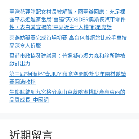
臺灣花蓮陸配女村長被解職，國臺辦回應：充足裸
露平易近進黨當局“臺獨”天OSDER奧斯德汽車零件
性，表白其宣揚的“平易近主”“人權”都是鬼話
雨燕妨礙賽完成首場初賽 高台包養網站比較手車技
高深令人折服
棗莊市政協發建議書：普遍凝心聚力森和診所體檢
獻計出力
第三屆“柯潔杯”青JIUYI俱意空間設計少年圍棋邀請
賽圓滿收枰
生態賦能到九宮格分享山東蒙陰蜜桃財產高東西的
品質成長_中國網
近期留言