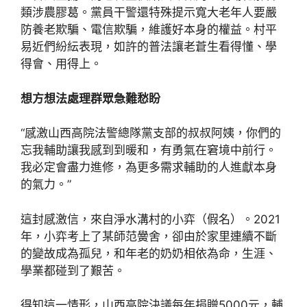
類涉農膠葛。黨員干警還特殊提示寬大老年人要嚴
防養老欺騙、電信欺騙，維護好本身的權益。村平
易近們紛紜表現，如許的普法讓老蒼生看得懂、學
得會、用得上。
想方想法處理群眾急難愁盼
“感激山西高院法警總隊黨支部的叔叔阿姨，你們的
忘我輔助讓我感到到暖和，有勇氣在窘境中前行。
我必定會盡力進修，為更多需求輔助的人進獻本身
的氣力。”
這封感激信，來自淨水溝村的小弈（假名）。2021
年，小弈考上了某師范黌舍，卻由於家里連續不斷
的變故成為孤兒，和年老的奶奶相依為命，生涯、
學業都碰到了艱苦。
得知這一情形，山西高院決議每年捐贈5000元，輔