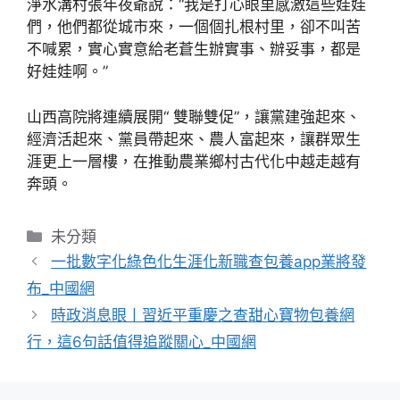
淨水溝村張年夜爺說：“我是打心眼里感激這些娃娃
們，他們都從城市來，一個個扎根村里，卻不叫苦
不喊累，實心實意給老蒼生辦實事、辦妥事，都是
好娃娃啊。”
山西高院將連續展開“ 雙聯雙促”，讓黨建強起來、
經濟活起來、黨員帶起來、農人富起來，讓群眾生
涯更上一層樓，在推動農業鄉村古代化中越走越有
奔頭。
分
未分類
類
一批數字化綠色化生涯化新職查包養app業將發
布_中國網
時政消息眼丨習近平重慶之查甜心寶物包養網
行，這6句話值得追蹤關心_中國網