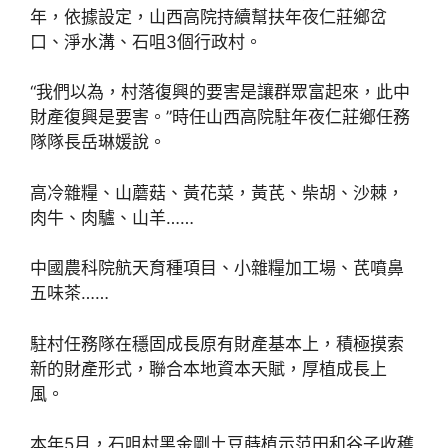
年，依據設定，山西高院持續幫扶年夜仁莊鄉岔
口、淨水溝、石咀3個行政村。
“我們以為，村落復興的要害是讓群眾富起來，此中
財產復興是要害。”時任山西高院駐年夜仁莊鄉任務
隊隊長岳琳媛說。
高冷雜糧、山蘑菇、黃花菜，黃芪、柴胡、沙棘，
肉牛、肉驢、山羊……
中國農科院航天育種項目、小雜糧加工場、芪噴鼻
五味茶……
駐村任務隊在穩固成長原有財產基本上，積極摸索
新的財產形式，聯合本地資本天賦，厚植成長上
風。
本年5月，石咀村黑金剛土豆蒔植示范田和谷子收穫