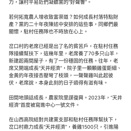
力，讓村平易近們凝聽黨的“好聲響”。
若何拓寬農人增收致富渠道？如何成長村落特點財
產？黨的二十年夜陳述中安排的這些事，同鄉們最
關懷，駐村任務隊也不時放在心上。
岔口村的老席已經是出了名的貧苦戶，在駐村任務
隊接續幫扶下，這幾年里，老席養了70多只山羊，
新建起兩間屋子，有了一份穩固的任務。往年，老
席又開端成長“天井經濟”，院子里一顆顆雞蛋鉅細、
金黃的年夜接杏壓彎了枝頭，一聲聲雞叫此起彼
伏，老席說，本身此刻的日子過得有滋有味。
田間地頭話成長，農家院里謀復興。2023年，“天井
經濟”首度被寫進中心一號文件。
在山西高院結對共建黨支部和駐村任務隊幫扶下，
岔口村鼎力成長“天井經濟”，養雞1500只，引進陽