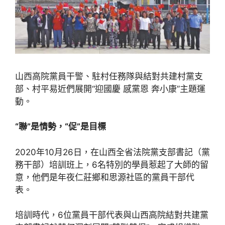
山西高院黨員干警、駐村任務隊與結對共建村黨支
部、村平易近們展開“迎國慶 感黨恩 奔小康”主題運
動。
“聯”是情勢，“促”是目標
2020年10月26日，在山西全省法院黨支部書記（黨
務干部）培訓班上，6名特別的學員惹起了大師的留
意，他們是年夜仁莊鄉和思源社區的黨員干部代
表。
培訓時代，6位黨員干部代表與山西高院結對共建黨