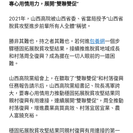
專心用情用力，展開“雙聯雙促”
2021年，山西高院被山西省委、省當局授予“山西省
脫貧攻堅進步前輩所有人全體”稱號。
勝非其難也，持之者其難也。若何進
包養網
一個步
驟穩固拓展脫貧攻堅結果，接續推進脫貧地域成長
和村落周全復興？成為擺在一切人眼前的一道困
難。
山西高院黨組會上，在聽取了“雙聯雙促”和村落復興
任務報告請示后，山西高院黨組書記、院長馮軍誇
大，要專心用情用力推動穩固拓展脫貧攻堅結果同
親村復興有用連接，連續展開“雙聯雙促”，周全推動
村落復興，增進農業高質高效、村落宜居宜業、農
人富饒充裕。
穩固拓展脫貧攻堅結果同親村復興有用連接的第一