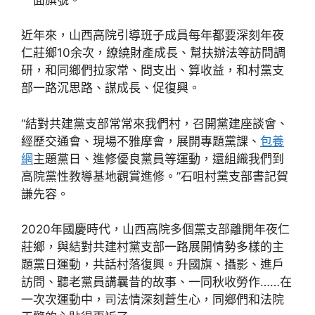
近年來，山西高院引導班子成員每年都要深刻年夜
仁莊鄉10余次，繚繞財產成長、幫扶辦法等訪問調
研，和同鄉們拉家常、問支出、算收益，和村黨支
部一路沉思路、謀成長、促復興。
“結對共建黨支部常常來我們村，召開黨建座談會、
經歷交通會、現場不雅摩會，展開專題黨課、
包養
網
主題黨日、進修優良黨員等運動，還組織我們到
高院黨性教導基地觀賞進修。”石咀村黨支部書記賀
謙先容。
2020年國慶時代，山西高院多個黨支部離開年夜仁
莊鄉，與結對共建村黨支部一路展開情勢多樣的主
題黨日運動，共話村落復興。升國旗、攝影、進戶
訪問、聽老黨員講曩昔的故事、一同秋收勞作……在
一次次運動中，司法情深刻蒼生心，同鄉們和法院