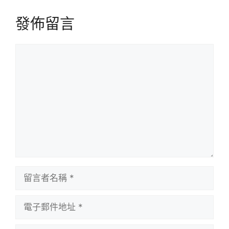
發佈留言
留
言
留
言
者
電
名
子
稱
郵