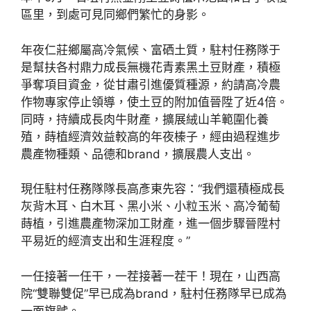
區里，到處可見同鄉們繁忙的身影。
年夜仁莊鄉屬高冷氣候、富硒土質，駐村任務隊于
是幫扶各村鼎力成長無機花青素黑土豆財產，積極
爭奪項目資金，從甘肅引進優質種源，約請高冷農
作物專家停止領導，使土豆的附加值晉陞了近4倍。
同時，持續成長肉牛財產，擴展絨山羊範圍化養
殖，蒔植經濟效益較高的年夜榛子，經由過程進步
農產物種類、品德和brand，擴展農人支出。
現任駐村任務隊隊長高彥東先容：“我們還積極成長
灰背木耳、白木耳、黑小米、小粒玉米、高冷葡萄
蒔植，引進農產物深加工財產，進一個步驟晉陞村
平易近的經濟支出和生涯程度。”
一任接著一任干，一茬接著一茬干！現在，山西高
院“雙聯雙促”早已成為brand，駐村任務隊早已成為
一面旗號。