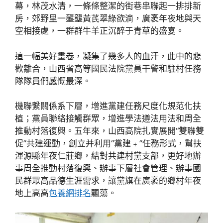
幕，林茂水清，一條條整潔的街巷串聯起一排排新
房，郊野里一壟壟黃芪翠綠欲滴，廣袤年夜地與天
空相接處，一群群牛羊正沉醉于青草的盛宴。
這一幅美好畫卷，凝集了幾多人的血汗，此中的悲
歡離合，山西省高等國民法院黨員干警和駐村任務
隊隊員們感慨最深。
機聯繫關係系下層，增進黨建任務尺度化規范化扶
植；黨員聯絡接觸群眾，增進學法遵法用法和周全
推動村落復興。五年來，山西高院扎實展開“雙聯雙
促”共建運動，創立并利用“黨建﹢”任務形式，幫扶
渾源縣年夜仁莊鄉，結對共建村黨支部，更好地辦
事周全推動村落復興、辦事下層社會管理、辦事國
民群眾高品德生涯需求，讓黨旗在廣袤的鄉村年夜
地上高高
包養網排名
飄蕩。