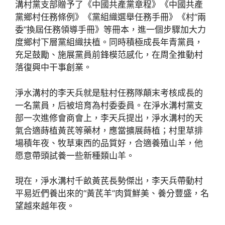
溝村黨支部贈予了《中國共產黨章程》《中國共產
黨鄉村任務條例》《黨組織選舉任務手冊》《村“兩
委”換屆任務領導手冊》等冊本，進一個步驟加大力
度鄉村下層黨組織扶植。同時積極成長年青黨員，
充足鼓勵、施展黨員前鋒模范感化，在周全推動村
落復興中干事創業。
淨水溝村的李天兵就是駐村任務隊顛末考核成長的
一名黨員，后被培育為村委委員。在淨水溝村黨支
部一次進修會商會上，李天兵提出，淨水溝村的天
氣合適蒔植黃芪等藥材，應當擴展蒔植；村里草排
場積年夜、牧草東西的品質好，合適養殖山羊，他
愿意帶頭試養一些新種類山羊。
現在，淨水溝村千畝黃芪長勢傑出，李天兵帶動村
平易近們養出來的“黃芪羊”肉質鮮美、養分豐盛，名
望越來越年夜。