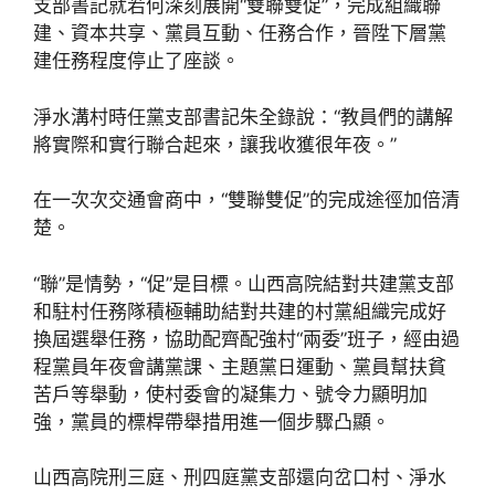
支部書記就若何深刻展開“雙聯雙促”，完成組織聯
建、資本共享、黨員互動、任務合作，晉陞下層黨
建任務程度停止了座談。
淨水溝村時任黨支部書記朱全錄說：“教員們的講解
將實際和實行聯合起來，讓我收獲很年夜。”
在一次次交通會商中，“雙聯雙促”的完成途徑加倍清
楚。
“聯”是情勢，“促”是目標。山西高院結對共建黨支部
和駐村任務隊積極輔助結對共建的村黨組織完成好
換屆選舉任務，協助配齊配強村“兩委”班子，經由過
程黨員年夜會講黨課、主題黨日運動、黨員幫扶貧
苦戶等舉動，使村委會的凝集力、號令力顯明加
強，黨員的標桿帶舉措用進一個步驟凸顯。
山西高院刑三庭、刑四庭黨支部還向岔口村、淨水