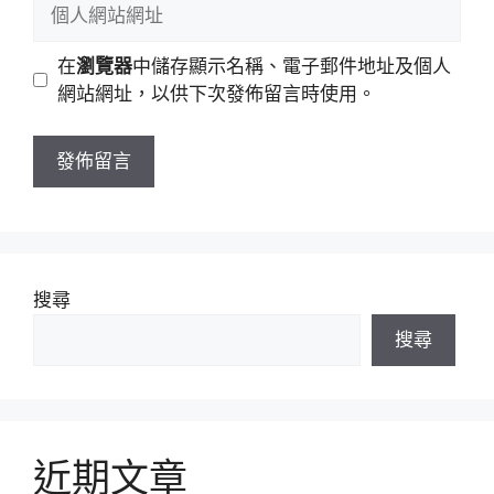
個
件
人
地
網
在
瀏覽器
中儲存顯示名稱、電子郵件地址及個人
址
站
網站網址，以供下次發佈留言時使用。
網
址
搜尋
搜尋
近期文章