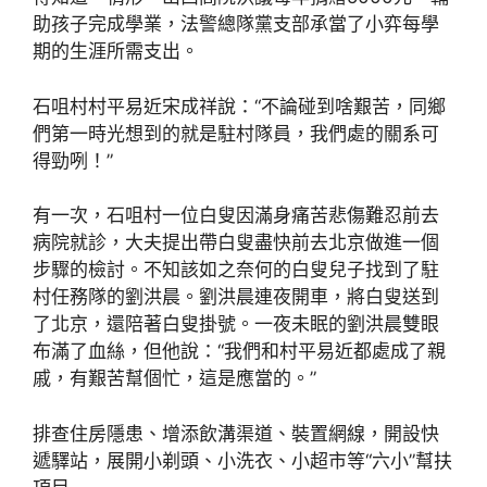
助孩子完成學業，法警總隊黨支部承當了小弈每學
期的生涯所需支出。
石咀村村平易近宋成祥說：“不論碰到啥艱苦，同鄉
們第一時光想到的就是駐村隊員，我們處的關系可
得勁咧！”
有一次，石咀村一位白叟因滿身痛苦悲傷難忍前去
病院就診，大夫提出帶白叟盡快前去北京做進一個
步驟的檢討。不知該如之奈何的白叟兒子找到了駐
村任務隊的劉洪晨。劉洪晨連夜開車，將白叟送到
了北京，還陪著白叟掛號。一夜未眠的劉洪晨雙眼
布滿了血絲，但他說：“我們和村平易近都處成了親
戚，有艱苦幫個忙，這是應當的。”
排查住房隱患、增添飲溝渠道、裝置網線，開設快
遞驛站，展開小剃頭、小洗衣、小超市等“六小”幫扶