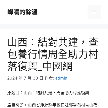
跳
至
蟬鳴的餘溫
選
主
要
單
內
容
山西：結對共建，查
包養行情周全助力村
落復興_中國網
2024 年 7 月 30 日
作者:
admin
原題目：山西：結對共建，周全助力村落復興
盛夏時節，山西省渾源縣年夜仁莊鄉凈石村青山為