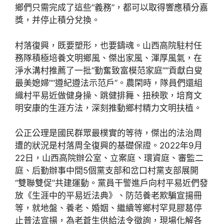
鄉們只需完成了這些“義務”，都可以取得響應積分嘉
獎，并停止積分兌換。
村落復興，既要塑形，也要鑄魂。山西高院駐村任
務隊積極培養文明鄉風、傑出家風、渾厚風氣，在
淨水溝村推薦了一批“勤奮致富模范家庭”“貢獻白叟
最美媳婦”“遵紀遵法示范戶”。農閑時，隊員們還組
織村平易近做健身操、跳健排舞、扭秧歌，培育文
明安康的生涯方法，深刻推動鄉村精力文明扶植。
公正公理是國民群眾最樸實的等待，傑出的法治周
遭的狀況是村落周全復興的基礎保證。2022年9月
22日，山西高院辦公室、立案庭、環資庭、審監二
庭、后勤辦事中間5個黨支部和岔口村黨支部展開
“雙聯雙促”共建運動。黨員干警進戶向村平易近們發
放《生涯中的平易近法典》、防范養老欺騙宣揚冊
等，就地盤、養老、婚姻、繼續等鄉村罕見膠葛停
止普法宣揚，為老蒼生供給法令徵詢，現場化解各