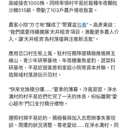
高峻接杏1000株，同時率領村平易近栽種年夜顆粒
沙棘515畝，帶動了103戶農戶增收致富。
農家小院“方寸地”釀成了“聚寶盆
包養
”。高彥東說：
“我們還要持續擴展‘天井經濟’項目，激勵更多農人介
入，讓‘天井經濟’為村落復興注進新活氣”。
應用岔口村生態上風，駐村任務隊還積極推進將五
峰山、青少年研學基地、年夜棚養魚垂釣、蔬菜科
研基地、平易近宿客房和家庭小院等資本并聯，打
造縣域村落游玩示范村。
“快來兌換積分嘍……”夏季的薄暮，冷風習習，淨水
溝村的村平易近們忙完了一天的休息，紛紜離開“愛
心超市”門口支付積分禮物。
遵照村規平易近約、積極餐與加入志愿辦事失業培
訓、周遭的狀況清整、尊老愛幼……在淨水溝村，同