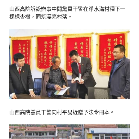
山西高院訴訟辦事中間黨員干警在淨水溝村種下一
棵棵杏樹，同筑漂亮村落。
山西高院黨員干警向村平易近贈予法令冊本。