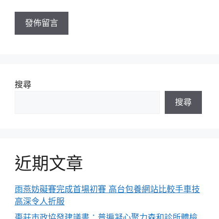
網
址
搜尋
搜尋
近期文章
雨燕妨礙賽完成首場初賽 高台包養網站比較手車技
高深令人折服
棗莊市政協發建議書：普遍凝心聚力森和診所體檢