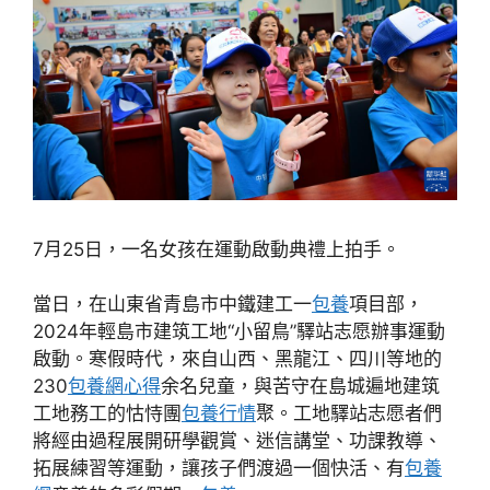
7月25日，一名女孩在運動啟動典禮上拍手。
當日，在山東省青島市中鐵建工一
包養
項目部，
2024年輕島市建筑工地“小留鳥”驛站志愿辦事運動
啟動。寒假時代，來自山西、黑龍江、四川等地的
230
包養網心得
余名兒童，與苦守在島城遍地建筑
工地務工的怙恃團
包養行情
聚。工地驛站志愿者們
將經由過程展開研學觀賞、迷信講堂、功課教導、
拓展練習等運動，讓孩子們渡過一個快活、有
包養