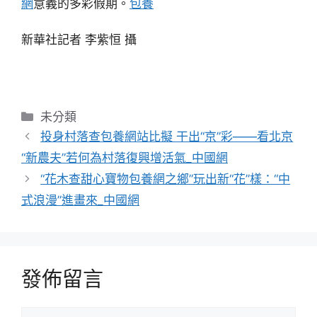
網
意義的多彩假期。
包養
新華社記者 李紫恒 攝
分
未分類
類
投身村落查包養網站比擬 干出“京”彩——看北京
“新農夫”若何為村落復興增活氣_中國網
“花木查甜心寶物包養網之鄉”玩出新“花”樣：“中
式浪漫”進畫來_中國網
發佈留言
留