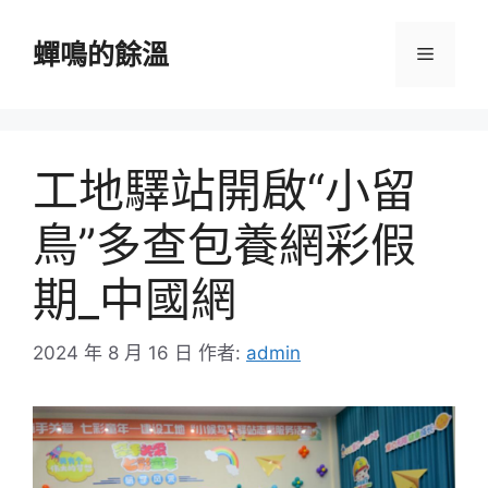
跳
至
蟬鳴的餘溫
選
主
要
單
內
容
工地驛站開啟“小留
鳥”多查包養網彩假
期_中國網
2024 年 8 月 16 日
作者:
admin