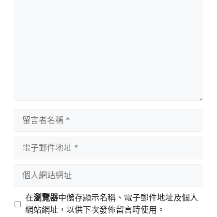
言
留
言
者
電
名
子
稱
郵
個
件
人
地
網
在
瀏覽器
中儲存顯示名稱、電子郵件地址及個人
址
站
網站網址，以供下次發佈留言時使用。