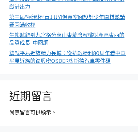
獻計出力
第三屆“柯潔杯”青JIUYI俱意空間設計少年圍棋邀請
賽圓滿收枰
生態賦能到九宮格分享山東蒙陰蜜桃財產高東西的
品質成長_中國網
鑄就平易近族精力長城：從抗戰勝利80周年看中華
平易近族的復興密OSDER奧斯德汽車零件碼
近期留言
尚無留言可供顯示。