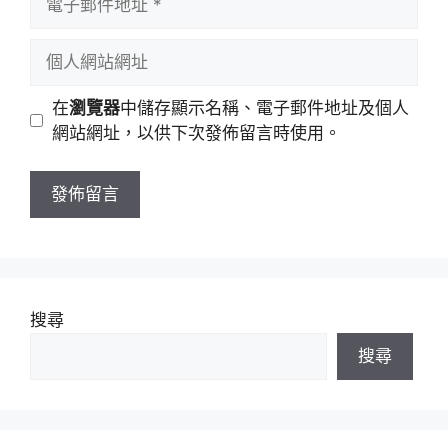
名
子
稱
郵
個
件
人
地
網
在
瀏覽器
中儲存顯示名稱、電子郵件地址及個人
址
站
網站網址，以供下次發佈留言時使用。
網
址
搜尋
搜尋