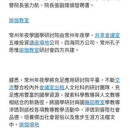
譽院長張力航、院長張戩煒頒發聘書。
瑜伽教室
常州年夜學國學研討院由常州年夜學、
共享會議室
五維投資
講座場地
公司、四海同方公司、常州孔子
思惟
瑜伽教室
研討會四方共建。
據悉，常州年夜學將充足應用研討院平臺，不斷
交
流
整合校內外
會議室出租
人文社科的研討團隊，充
足應用豐富的國學資源，摸索科學教導與人文教導
相結合的新路徑，將國學研討與國
舞蹈教室
學教導
滲透到該校各項教導教學活動中，滲透到晉陞社會
品德、培養傑出社會習俗以及進步生涯方法檔次
中。
瑜伽場地