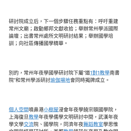
研討院成立后，下一個步驟任務重點有：呼吁重建
常州文廟；啟動鄉邦文獻收拾；舉辦常州學派國際
論壇；出書常州處所文明研討結果；舉辦國學培
訓；向社區傳播國學精華。
別的，常州年夜學國學研討院下屬“道
1對1教學
南書
院”和常州學派研討
瑜伽場地
會同時揭牌成立。
個人空間
噴鼻港
小樹屋
浸會年夜學饒宗頤國學院，
上海復旦
教學
年夜學儒學文明研討中間，武漢年夜
學文學
交流
院、國學院，同濟年夜
舞蹈教室
學思惟