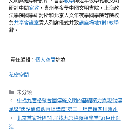
文明與經學研討所，首都
教學
師范年夜學孔教文明
研討中間
家教
，貴州年夜學中國文明書院，上海政
法學院國學研討所和北京人文年夜學國學院等院校
負
共享會議室
責人列席儀式并致
講座場地
1對1教學
辭。
責任編輯：
個人空間
姚遠
私密空間
分
未分類
類
中找九宮格聚會國傳統文明的基礎精力與現代傳
承暨“焦點價值觀百場講壇”第二十場走進四川瀘州
北京首家社區“孔子找九宮格時租學堂”落戶什剎
海