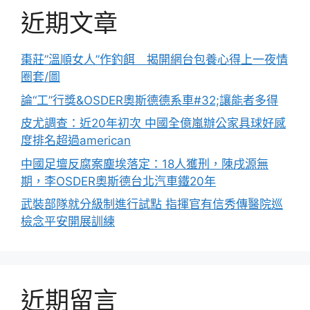
近期文章
棗莊”溫順女人”作釣餌 揭開網台包養心得上一夜情
圈套/圖
論“工”行獎&OSDER奧斯德德系車#32;讓能者多得
皮尤調查：近20年初次 中國全億嵐辦公家具球好感
度排名超過american
中國足壇反腐案塵埃落定：18人獲刑，陳戌源無
期，李OSDER奧斯德台北汽車鐵20年
武裝部隊就分級制進行試點 指揮官有信秀傳醫院巡
檢念平安開展訓練
近期留言