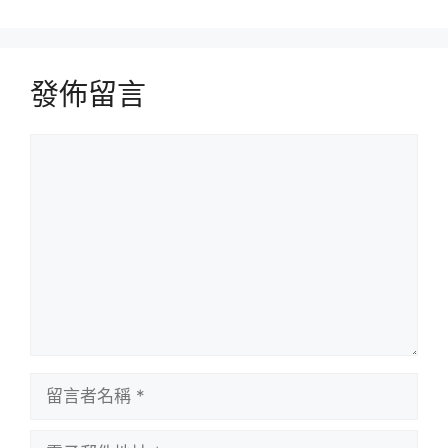
發佈留言
留
言
留
言
者
電