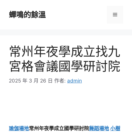
跳
至
蟬鳴的餘溫
選
主
要
單
內
容
常州年夜學成立找九
宮格會議國學研討院
2025 年 3 月 26 日
作者:
admin
瑜伽場地
常州年夜學成立國學研討院
舞蹈場地
小樹