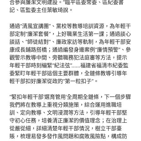
合參與廉潔文明建設。”臨平區委常委、區紀委書
記、區監委主任葉敏琦說。
通過“清風宣講團”、黨校等教導培訓資源，為年輕干
部定制“廉潔套餐”，上好職業生活第一課；通過談心
談話、“師徒結對”、廉政家訪等軌制，為年輕干部安
康成長鋪路搭橋；通過編發身邊案例“廉情預警”、參
觀警示教導中間、旁聽職務犯法庭審等方法，提示
年輕干部時刻繃緊“紀法弦”……福建省福清市紀委監
委緊盯年輕干部這個主要群體，全鏈條教導引導年
輕干部扣好廉潔從政的“第一粒扣子”。
“緊扣年輕干部‘選育管用’全周期全鏈條，下一個步驟
我們將在教導上重視分類施策，綜合運用進職培
訓、定向教導、文明浸潤等方法，引導年輕干部堅
守初心任務，培養清正廉潔的價值理念；在治理上
從嚴從細，詳細清楚年輕干部情況，樹立干部臺
賬，梳理易發多發作風問題和腐敗風險點，構成防