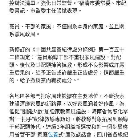
控辦法清單，強化日常監督。”福清市委常委、市紀
委書記、市監委主任張斌表現。
黨員、干部的家風，不僅關系本身的家庭，並且關
系黨風政風。
新修訂的《中國共產黨紀律處分條例》第一百五十
二條規定：“黨員領導干部不重視家風建設，對配
頭、後代及其配頭掉管掉教，形成不良影響或許嚴
重后果的，給予正告或許嚴重正告處分；情節嚴重
的，給予撤銷黨內職務處分。”
各地區各部門把家風建設擺在主要地位，不斷摸索
建設清廉家風的新路徑，以好家風涵養好作風。為
催促“關鍵少數”加強家教家風建設，海南省常態化舉
辦“一把手”紀律教導專題班，將教導對象拓展到領導
干部配頭後代，連續3年組織新選拔和進一個步驟應
用省管干部“家庭
包養
式”廉政談話會；四川省各級紀