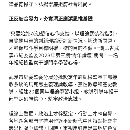
律品德操守、弘揚崇廉拒腐社會風尚。
正反結合發力，夯實清正廉潔思惟基礎
“只要始終以幻想信心作支撐，以理論武裝為指引，
自覺運用黨的創新理論研討新情況、解決新問題，
才幹保證斗爭目標明確、標的目的不偏。”湖北省武
漢市紀委監委2023年第三期“青年論壇”期間，一名
年輕紀檢監察干部門享學習心得。
武漢市紀委監委分層分批設定年輕紀檢監察干部接
收系統的馬克思主義理論教導、黨性教導和黨史教
導，組建20個青年理論學習小組，教導引導年輕干
部堅定幻想信心、筑牢政治忠誠。
理論上甦醒，政治上才幹堅定，行動上才幹自覺。
各地區各部門堅持用習近平新時代中國特點社會主
義思惟凝心鑄魂，同時，重視用好用足當地紅色文