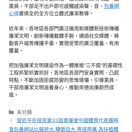
黨員、干部足不出戶即可感觸感染聲、音、
包養網
心得
畫俱全的全方位立體式廉潔教導。
近年來，各地區各部門廣泛運用新媒體新技術傳播
廉潔文明，創新傳播載體手腕，通過社交媒體、移
動客戶端等傳播平臺，實現受眾的廣泛覆蓋、有用
覆蓋。
把加強廉潔文明建設作為一體推進“三不腐”的基礎性
工程抓緊抓實抓好，各地區各部門安身實際、凸起
特點，不斷加固拒腐防變的思惟堤壩，引導黨員、
干部用廉潔文明滋養身心，推動崇德尚廉蔚然成
風。
分
未分類
類
習近平在接見第33屆奧運會中國體育代表團時
查包養網站比擬誇大 驕傲自大 再接再厲 為扶植體