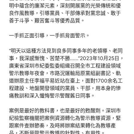
明中蘊含的廉潔元素，深刻開展黨的光榮傳統和優
良作風教導，引導黨員、干部傳承對黨忠誠、敢于
善于斗爭、艱苦奮斗等優秀品質。
一手抓正面引導，一手抓背面警示。
“明天以這種方法見到良多同事多年的老領導、老同
事，我深感慚愧、苦楚不勝……”2023年10月25日，
廣東省深圳市紀委監委組織召開全市工程建設領域
警示教導年夜會，市路況運輸局原黨組副書記、軌
道辦原主任李福平易近站在臺上，面對1700余名工
程建設、地盤開發領域的黨員、干部，用本身的慘
痛教訓和深入懺悔警示警醒舊日同事。
案例是最好的教科書，也是最好的甦醒劑。深圳市
紀檢監察機關把案例資源轉化為警示教導資源，緊
跟案件查辦節奏，及時將辦案結果轉化為教導產
品，不斷晉陞警示教導的針對性、有用性。