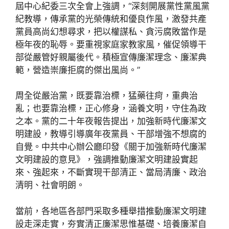
屆中心紀委三次全會上強調，“深刻開展黨性黨風黨
紀教導，傳承黨的光榮傳統和優良作風，激發共產
黨員高尚幻想尋求，把以權謀私、貪污腐敗當作是
極年夜的恥辱。要重視家庭家教家風，催促領導干
部從嚴管好親屬後代。積極宣傳廉潔理念、廉潔典
範，營造崇廉拒腐的傑出風尚。”
周全從嚴治黨，既要靠治標，猛藥往疴，重典治
亂；也要靠治標，正心修身，涵養文明，守住為政
之本。黨的二十年夜報告提出，加強新時代廉潔文
明建設，教導引導廣年夜黨員、干部增強不想腐的
自覺。中共中心辦公廳印發《關于加強新時代廉潔
文明建設的意見》，強調推動廉潔文明建設實起
來、強起來，不斷實現干部清正、當局清廉、政治
清明、社會明朗。
當前，各地區各部門采取多種舉措推動廉潔文明建
設走深走實，夯實清正廉潔思惟基礎、培養廉潔自