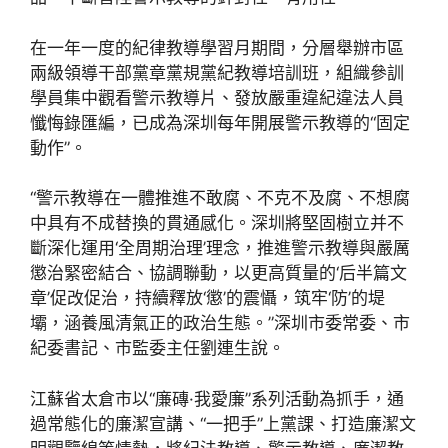
在一年一度的紀律教導學習月期間，分層舉辦市區
兩級領導干部黨章黨規黨紀教導培訓班，組織參訓
學員集中觀看警示教導片、發放嚴重違紀違法人員
懺悔錄匯編，已成為深圳每年開展警示教導的“固定
動作”。
“警示教導在一體推進不敢腐、不克不及腐、不想腐
中具有不成替換的貫通感化。深圳將堅固樹立并不
斷深化運用‘全周期治理’理念，推進警示教導與嚴厲
懲治緊密結合、協調聯動，以更高質量的‘后半篇文
章’促改促治，持續釋放‘懲’的震懾，筑牢‘防’的堤
壩，涵養風清氣正的政治生態。”深圳市委常委、市
紀委書記、市監委主任劉連生說。
江蘇省太倉市以“廉磚·我愛廉”系列活動為抓手，通
過常態化的廉潔宣講、“一把手”上黨課、打造廉潔文