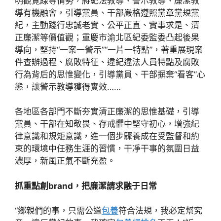
明觀覽線等情勢，將紀法教導、警示教導、廉潔教
導有機融會，引導黨員、干部嚴格遵照黨章黨規黨
紀，主動踐行忠誠老實、公平正直、實事求是、清
正廉潔等價值觀；重慶市渝北區紀委監委凸起後果
導向，堅持“一案一警示”“一片一特點”，著重展現案
件查辦過程、腐敗特征、違紀違法人員特點及腐敗
行為背后的思惟變化，引導黨員、干部摒棄“看客”心
態，讓警示教導獲得實效……
各地區各部門不斷夯實清正廉潔的思惟基礎，引導
黨員、干部在知敬畏、存戒懼中堅守初心，增強紀
律意識和規矩意識，進一個步驟養成在受監督和約
束的環境中任務生涯的習慣，干凈干事的氛圍日益
濃厚，新風正氣不斷充盈。
抓重點創brand，把廉潔請求融于日常
“鄉親們的事，只需公道
包養
符合法規，我必定幫究