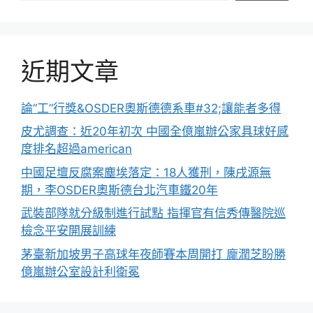
近期文章
論“工”行獎&OSDER奧斯德德系車#32;讓能者多得
皮尤調查：近20年初次 中國全億嵐辦公家具球好感
度排名超過american
中國足壇反腐案塵埃落定：18人獲刑，陳戌源無
期，李OSDER奧斯德台北汽車鐵20年
武裝部隊就分級制進行試點 指揮官有信秀傳醫院巡
檢念平安開展訓練
茅臺新加坡男子高球年夜師賽本周開打 龐潤芝盼勝
億嵐辦公室設計利衛冕