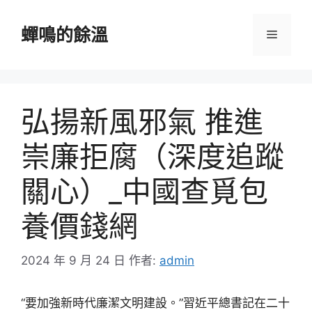
跳
至
蟬鳴的餘溫
選
主
要
單
內
容
弘揚新風邪氣 推進
崇廉拒腐（深度追蹤
關心）_中國查覓包
養價錢網
2024 年 9 月 24 日
作者:
admin
“要加強新時代廉潔文明建設。”習近平總書記在二十