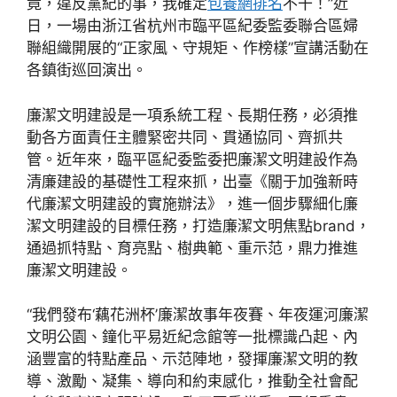
竟，違反黨紀的事，我確定
包養網排名
不干！”近
日，一場由浙江省杭州市臨平區紀委監委聯合區婦
聯組織開展的“正家風、守規矩、作榜樣”宣講活動在
各鎮街巡回演出。
廉潔文明建設是一項系統工程、長期任務，必須推
動各方面責任主體緊密共同、貫通協同、齊抓共
管。近年來，臨平區紀委監委把廉潔文明建設作為
清廉建設的基礎性工程來抓，出臺《關于加強新時
代廉潔文明建設的實施辦法》，進一個步驟細化廉
潔文明建設的目標任務，打造廉潔文明焦點brand，
通過抓特點、育亮點、樹典範、重示范，鼎力推進
廉潔文明建設。
“我們發布‘藕花洲杯’廉潔故事年夜賽、年夜運河廉潔
文明公園、鐘化平易近紀念館等一批標識凸起、內
涵豐富的特點產品、示范陣地，發揮廉潔文明的教
導、激勵、凝集、導向和約束感化，推動全社會配