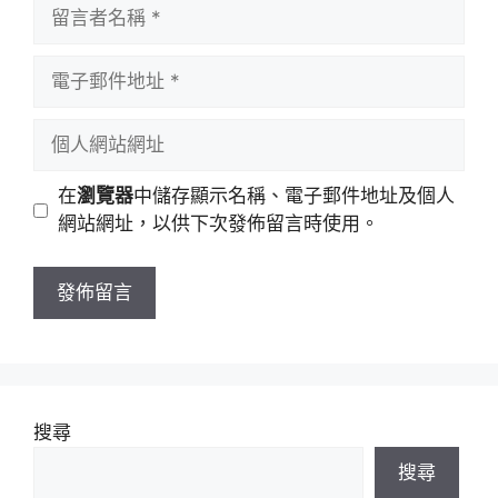
留
言
者
電
名
子
稱
郵
個
件
人
地
網
在
瀏覽器
中儲存顯示名稱、電子郵件地址及個人
址
站
網站網址，以供下次發佈留言時使用。
網
址
搜尋
搜尋