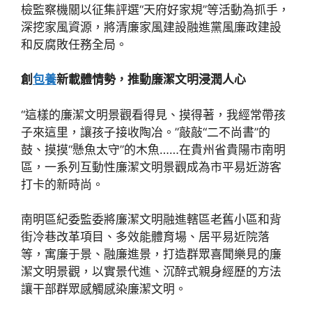
檢監察機關以征集評選“天府好家規”等活動為抓手，
深挖家風資源，將清廉家風建設融進黨風廉政建設
和反腐敗任務全局。
創
包養
新載體情勢，推動廉潔文明浸潤人心
“這樣的廉潔文明景觀看得見、摸得著，我經常帶孩
子來這里，讓孩子接收陶冶。”敲敲“二不尚書”的
鼓、摸摸“懸魚太守”的木魚……在貴州省貴陽市南明
區，一系列互動性廉潔文明景觀成為市平易近游客
打卡的新時尚。
南明區紀委監委將廉潔文明融進轄區老舊小區和背
街冷巷改革項目、多效能體育場、居平易近院落
等，寓廉于景、融廉進景，打造群眾喜聞樂見的廉
潔文明景觀，以實景代進、沉醉式親身經歷的方法
讓干部群眾感觸感染廉潔文明。