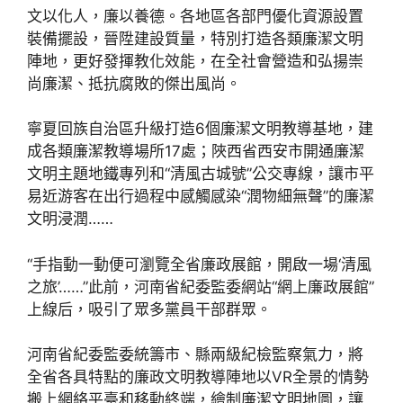
文以化人，廉以養德。各地區各部門優化資源設置
裝備擺設，晉陞建設質量，特別打造各類廉潔文明
陣地，更好發揮教化效能，在全社會營造和弘揚崇
尚廉潔、抵抗腐敗的傑出風尚。
寧夏回族自治區升級打造6個廉潔文明教導基地，建
成各類廉潔教導場所17處；陜西省西安市開通廉潔
文明主題地鐵專列和“清風古城號”公交專線，讓市平
易近游客在出行過程中感觸感染“潤物細無聲”的廉潔
文明浸潤……
“手指動一動便可瀏覽全省廉政展館，開啟一場‘清風
之旅’……”此前，河南省紀委監委網站“網上廉政展館”
上線后，吸引了眾多黨員干部群眾。
河南省紀委監委統籌市、縣兩級紀檢監察氣力，將
全省各具特點的廉政文明教導陣地以VR全景的情勢
搬上網絡平臺和移動終端，繪制廉潔文明地圖，讓