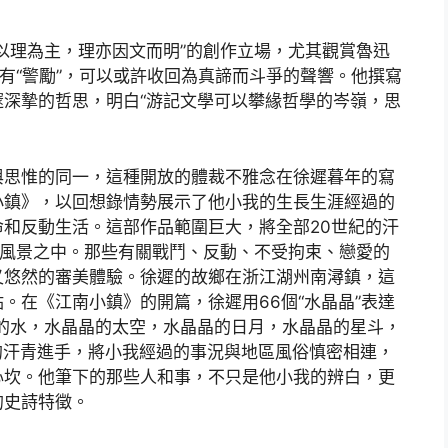
以理為主，理亦因文而明”的創作立場，尤其觀賞魯迅
而有“警勵”，可以或許收回為真諦而斗爭的聲響。他撰寫
深摯的哲思，明白“游記文學可以攀緣哲學的岑嶺，思
與思惟的同一，這種開放的體裁不雅念在徐遲暮年的寫
小鎮》，以回想錄情勢展示了他小我的生長生涯經過的
和反動生活。這部作品範圍巨大，將全部20世紀的汗
熏風景之中。那些有關戰鬥、反動、不受拘束、戀愛的
又悠然的審美體驗。徐遲的故鄉在浙江湖州南潯鎮，這
。在《江南小鎮》的開篇，徐遲用66個“水晶晶”表達
的水，水晶晶的太空，水晶晶的日月，水晶晶的星斗，
的汗青進手，將小我經過的事況與地區風俗慎密相連，
心坎。他筆下的那些人和事，不只是他小我的辨白，更
的史詩特徵。