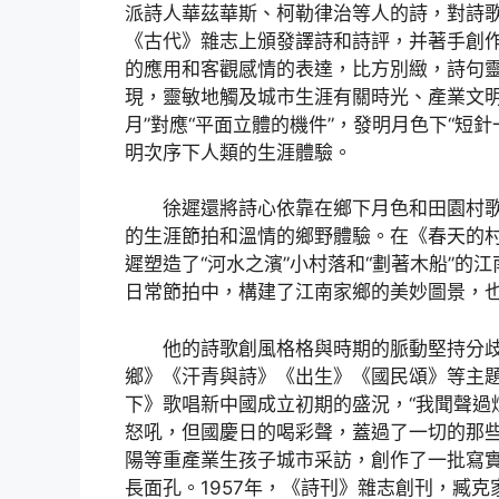
派詩人華茲華斯、柯勒律治等人的詩，對詩
《古代》雜志上頒發譯詩和詩評，并著手創
的應用和客觀感情的表達，比方別緻，詩句
現，靈敏地觸及城市生涯有關時光、產業文明
月”對應“平面立體的機件”，發明月色下“短
明次序下人類的生涯體驗。
徐遲還將詩心依靠在鄉下月色和田園村歌之
的生涯節拍和溫情的鄉野體驗。在《春天的
遲塑造了“河水之濱”小村落和“劃著木船”的江
日常節拍中，構建了江南家鄉的美妙圖景，
他的詩歌創風格格與時期的脈動堅持分歧
鄉》《汗青與詩》《出生》《國民頌》等主題
下》歌唱新中國成立初期的盛況，“我聞聲過
怒吼，但國慶日的喝彩聲，蓋過了一切的那些
陽等重產業生孩子城市采訪，創作了一批寫
長面孔。1957年，《詩刊》雜志創刊，臧