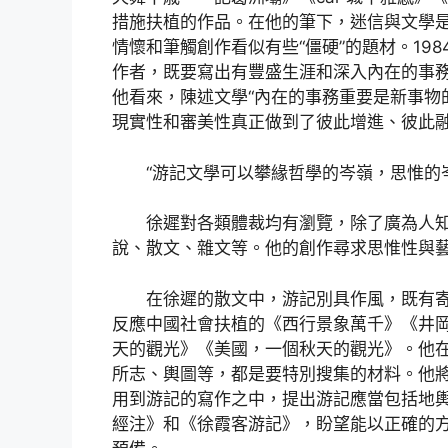
措施扶植的作品。在他的筆下，迷信與文學
情懷和筆觸創作看似有些“僵硬”的題材。19
作者，既要寫出有豐盛生涯和深入內在的事務
他看來，陳述文學“內在的事務重要是新事物
現實性和審美性真正做到了彼此增進、彼此
“游記文學可以攀緣哲學的岑嶺，思惟的
徐遲對各類體裁均有瀏覽，除了廣為人
說、散文、雜文等。他的創作尋求思惟性與
在徐遲的散文中，游記別具作風，既有
反應中國社會扶植的《西行景象萬千》《井
天的觀光》《美國，一個秋天的觀光》。他
所志、輿圖等，都是要特別搜集的材料。他
用到游記的寫作之中，提出游記應當包括地
經注》和《徐霞客游記》，盼望能以正確的