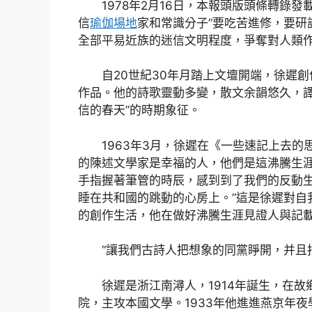
1978年2月16日，本報頭版頭條轉錄
信
瑜伽場地
家和常識分子“要吃苦進修，要研
全部平易近族的迷信文明程度，爭奪對人類作
自20世紀30年月踏上文壇開端，徐遲
作品。他的詩歌靈動多變，散文余韻悠久，譯
信的春天”的時期象征。
1963年3月，徐遲在《一些速記上去
的陳述文學家是幸福的人，他們是這沸騰生
手指握著筆管的時辰，感到到了我們的反動
睡在共和國的跳動的心房上。”這是徐遲對自
的創作生活，他在做好沸騰生涯見證人與記
“讓我們古詩人把想象的同黨睜開，并且
徐遲是浙江南潯人，1914年誕生，在故
院，主攻本國文學。1933年他進進燕京年