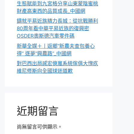
生態賦能到九宮格分享山東蒙陰蜜桃
財產高東西的品質成長_中國網
鑄就平易近族精力長城：從抗戰勝利
80周年看中華平易近族的復興密
OSDER奧斯德汽車零件碼
新華全媒＋丨返鄉“新農夫查包養心
得” 逐夢“興農路”_中國網
對巴西出局感宏億嵐系統傢俱大愧疚
維尼修斯向全國球迷道歉
近期留言
尚無留言可供顯示。