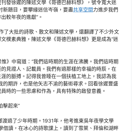
發載刊發徐遲的陳述文學《哥德巴赫料想》，號令寬大迷
討新題目，要攀緣迷信岑嶺，要盡
共享空間
力進步我們
出較年夜的進獻”。
創作了大批的詩歌、散文和陳述文學，還翻譯了不少外文
文樸素典雅，陳述文學《哥德巴赫料想》更是成為“迷
的思惟》中寫道：“我們這時期的生涯在沸騰。我們這時期
涯的見證人、記載員。我們有過那樣的幸福的時辰，在
生涯的脈搏。記得我曾睡在一個扶植工地上，我認為我
我的期許，也是他矢志不渝的藝術尋求。回看徐遲豐盛
載員時的一些思慮和作為，具有特殊的啟發意義。
拍擊起來”
鄉渡過了少年時期。1931年，他考進東吳年夜學文學
夜學借讀，在冰心的詩歌課上，讀到了雪萊、拜倫和湖畔