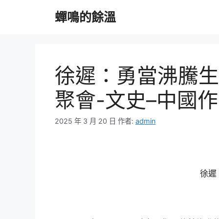
跳
蟬鳴的餘溫
至
主
要
內
容
徐遲：勇當沸騰生
聚會-文史–中國
2025 年 3 月 20 日
作者:
admin
徐遲（