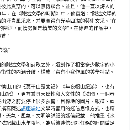
是彼此貫穿的，可以無機聯合。並且，他一直以詩人的
84年，在《陳述文學的時期》中，他寫道：“陳述文學的
的汗青風采來，并要寫得有光華四溢的藝術文采。”在
的陳述，而情勢倒是精美的文學”。在徐遲的作品中，
融會。
岑嶺”
知的陳述文學和詩歌之外，還創作了相當多少數字的小
藝術性的內涵分歧，構成了富有小我作風的美學特點。
寄情山川的《莫干山露營記》《年夜帽山紀游》，也有
岡山記》，更有兼具天然性和人文性的《法國，一個春
在出游之前要停止很多預備，目標地的圖片、報道、處
將撰寫陳述
講座場地
文學時習用的迷信思惟方式，也應
輿、天氣、風氣、文明等詳細的迷信記載。他推重《水
方法記載山水年夜地，為后續迷信研討任務的睜開做足