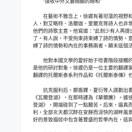
“接收中外文藝精髓的總和”
在藝術不雅念上，徐遲有著坦蕩的視野
人，對艾略特、洛爾迦、里爾克等詩人也非
他們的詩歌主意。他寫道：“此刻少有人再提
了。有人說，不受拘束詩束縛了詩的情勢，
縛了詩的情勢和內在的事務兩者。顛末這個活
他對本國文學的愛好始于唸書階段接觸
是他的研討對象。徐遲仍是一位主要的翻譯
翻譯的托爾斯泰系列作品和《托爾斯泰傳》
抗克服利后，鄭振鐸、夏衍等人謀劃出書
《瓦爾登湖》，在那時譯為《華爾騰》。據
登湖》，開端碰到了一點艱苦。后來，逼真
利，全部炎天都沉醉在安靜而涼快的湖畔風
好的景致描述中包含著豐盛的哲學內在，這