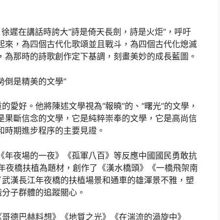
，徐遲在講話時誇大“詩是倚天長劍，詩是火炬”，呼吁
起來，為四個古代化歌頌並且戰斗，為四個古代化熄滅
，為那時的詩歌創作定下基調，刻畫美妙的成長藍圖。
勢倒是精美的文學”
的愛好。他將陳述文學視為“報曉”的、“曙光”的文學，
是果斷信念的文學，它是純粹崇奉的文學，它是高尚信
和時期進步程序的主要見證。
了《年夜場的一夜》《孤軍八百》等反應中國國民勇敢抗
江年夜橋扶植為題材，創作了《漢水橋頭》《一橋飛架南
了武漢長江年夜橋的扶植場景和通車的雄渾景不雅，塑
識分子群體的追蹤關心。
《哥德巴赫料想》《地質之光》《在湍流的渦旋中》