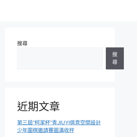
搜尋
搜
尋
近期文章
第三屆“柯潔杯”青JIUYI俱意空間設計
少年圍棋邀請賽圓滿收枰