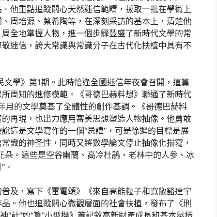
品。他重點追蹤關心天然迷信範疇，拔取一批在學術上
潤、周培源、蔡希陶等，在深刻采訪的基本上，清楚他
、周全地掌握人物，進一個步驟豐盛了新時代文學的常
尊敬迷信，誇大常識與常識分子在古代化扶植中具有不
國民文學》第1期。此時恰逢全國迷信年夜會召開，這篇
眾所周知的進修模範。《哥德巴赫料想》聯通了新時代
0年月的文學奠基了全體性的創作基調。《哥德巴赫料
實的再現，也出力應用審美思想塑造人物抽像。他勇敢
說這是文學寫作的一個“忌諱”，可是徐遲的目標是展
信常識的神圣性，同時又將數學論文停止抽像化描寫，
花朵。這些是空谷幽蘭、高冷杜鵑、老林中的人參、冰
”。
的普及，寫下《雷電頌》《來自高能粒子和寬敞豁達宇
作品。他也追蹤關心微觀層面的社會扶植，發布了《刑
《神“計”妙“算”小型機》等記敘高新財產成長和基本舉措