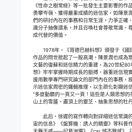
《性命之樹常綠》等一批發生主要影響的作
勇攀岑嶺、獲得嚴重成績的迷信家，如陳景
們的研討內在的事務和日常生涯，力爭正確
識分子抽像譜系，并且召喚社會尊敬常識、
成代替的價值。
1978年，《哥德巴赫料想》頒發于《
作品的問世掀起了一股高潮，陳景潤也成為
文藝的復蘇和迷信精力的重建，為20世紀8
想》牢牢掌握時期成長的脈搏，器重迷信現
援用數學專門研究論文的部門內在的事務，按
示迷信家周密的邏輯推理，以生疏化彰顯迷
“多麼動聽的一頁又一頁！這些是人類思想的
山上的雪蓮、盡頂上的靈芝、抽象思想的牡丹
此后，徐遲的寫作轉向對詳細迷信常識
宙的信息》《盤算機：誘人的精靈》等科普
天舞干戚——記葛洲壩》《car 城不雅感》