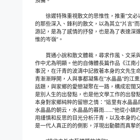
預備。
徐遲特殊重視散文的思惟性，推重“文必
的那些深入、鋒利的散文，以為其立“片言”
游記，是為了感情的抒發，也是為了表達深邃
惟的岑嶺”。
買通小說和散文體裁，尋求作風、文采
作中尤為明顯。他的自傳體長篇作品《江南
事況，在汗青的波濤中記敘著本身的文先生命
青漸漸睜開，人與事都凝集在“水晶晶”的江
話題，與家鄉的愛戀凝聚在一路，構成宏闊
是別人生的出發點，也是他文學工作的出發點
本身對家鄉純粹的留戀之情：“這里有水晶晶
水晶晶的朝云，水晶晶的暮雨……”他從小鎮
用謹慎和反思的目光分析汗青，以及本身的
是一代人真正的的側影，浮現出動聽而真摯