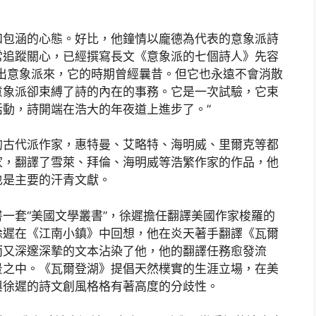
和包涵的心態。好比，他鐘情以龐德為代表的意象派詩
常追蹤關心，已經撰寫長文《意象派的七個詩人》先容
出意象派來，它的時期曾經曩昔。但它也永遠不會消散
意象派卻束縛了詩的內在的事務。它是一次試驗，它束
動，詩開端在浩大的年夜道上進步了。”
的古代派作家，惠特曼、艾略特、海明威、里爾克等都
家，翻譯了雪萊、拜倫、海明威等浩繁作家的作品，他
也是主要的汗青文獻。
一套“美國文學叢書”，徐遲擔任翻譯美國作家梭羅的
徐遲在《江南小鎮》中回想，他在炎天著手翻譯《瓦爾
而又深邃深摯的文本沾染了他，他的翻譯任務愈發流
景之中。《瓦爾登湖》提倡天然樸實的生涯立場，在美
與徐遲的詩文創風格格有著高度的分歧性。