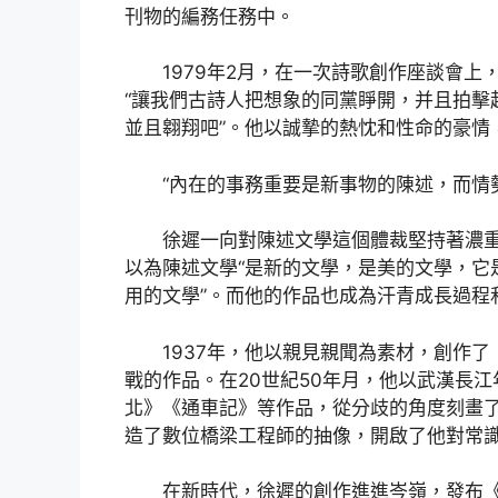
刊物的編務任務中。
1979年2月，在一次詩歌創作座談會上
“讓我們古詩人把想象的同黨睜開，并且拍擊
並且翱翔吧”。他以誠摯的熱忱和性命的豪情
“內在的事務重要是新事物的陳述，而情
徐遲一向對陳述文學這個體裁堅持著濃重
以為陳述文學“是新的文學，是美的文學，它
用的文學”。而他的作品也成為汗青成長過程
1937年，他以親見親聞為素材，創作
戰的作品。在20世紀50年月，他以武漢長
北》《通車記》等作品，從分歧的角度刻畫
造了數位橋梁工程師的抽像，開啟了他對常
在新時代，徐遲的創作進進岑嶺，發布