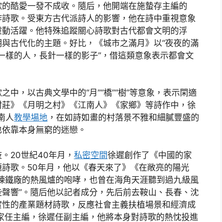
歌的酷愛一發不成收。隨后，他開端在施蟄存主編的
作詩歌。受東方古代派詩人的影響，他在詩中重視意象
靈動活躍。他特殊追蹤關心詩歌對古代都會文明的浮
與古代化的主題。好比，《城市之滿月》以“夜夜的滿
針一樣的人，長針一樣的影子”，借這類意象表示都會文
中，以古典文學中的“月”“橋”“樹”等意象，表示閑適
村莊》《月明之村》《江南人》《家鄉》等詩作中，徐
南人
教學場地
，在如詩如畫的村落景不雅和細膩豐盛的
也依靠本身無窮的迷戀。
。20世紀40年月，
私密空間
徐遲創作了《中國的家
詩歌。50年月，他以《春天來了》《在敞亮的陽光
煉鐵廠的熱風爐的咆哮，也曾在海角天涯聽到過九級風
聲響”。隨后他以記者成分，先后前去鞍山、長春、沈
實性的產業題材詩歌，反應社會主義扶植場景和經濟成
克家任主編，徐遲任副主編，他將本身對詩歌的熱忱投進