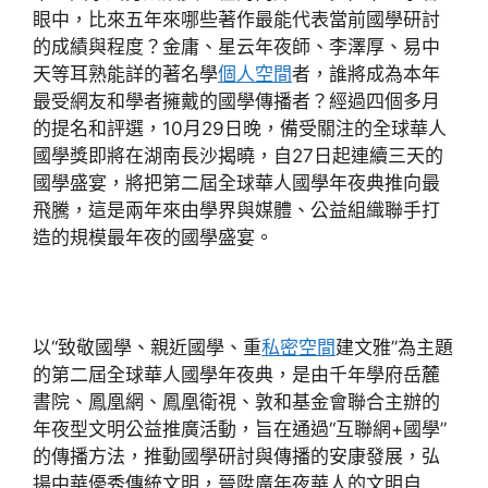
眼中，比來五年來哪些著作最能代表當前國學研討
的成績與程度？金庸、星云年夜師、李澤厚、易中
天等耳熟能詳的著名學
個人空間
者，誰將成為本年
最受網友和學者擁戴的國學傳播者？經過四個多月
的提名和評選，10月29日晚，備受關注的全球華人
國學獎即將在湖南長沙揭曉，自27日起連續三天的
國學盛宴，將把第二屆全球華人國學年夜典推向最
飛騰，這是兩年來由學界與媒體、公益組織聯手打
造的規模最年夜的國學盛宴。
以“致敬國學、親近國學、重
私密空間
建文雅”為主題
的第二屆全球華人國學年夜典，是由千年學府岳麓
書院、鳳凰網、鳳凰衛視、敦和基金會聯合主辦的
年夜型文明公益推廣活動，旨在通過“互聯網+國學”
的傳播方法，推動國學研討與傳播的安康發展，弘
揚中華優秀傳統文明，晉陞廣年夜華人的文明自