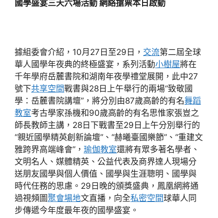
國學盛宴三天六場活動 網絡搶票本日啟動
據組委會介紹，10月27日至29日，
交流
第二屆全球
華人國學年夜典的終極盛宴，系列活動
小樹屋
將在
千年學府岳麓書院和湖南年夜學禮堂展開，此中27
號下
共享空間
戰書與28日上午舉行的兩場“致敬國
學：岳麓書院講壇”，將分別由87歲高齡的有名
舞蹈
教室
考古學家孫機和90歲高齡的有名思惟家張豈之
師長教師主講，28日下戰書至29日上午分別舉行的
“親近國學精英創新論壇”、“赫曦臺國樂節”、“重建文
雅跨界高端峰會”，
瑜伽教室
還將有眾多著名學者、
文明名人、媒體精英、公益代表及商界達人現場分
送朋友國學與個人價值、國學與生涯聰明、國學與
時代任務的思慮。29日晚的頒獎盛典，鳳凰網將通
過視頻圖
聚會場地
文直播，向全
私密空間
球華人同
步傳遞今年度最年夜的國學盛宴。