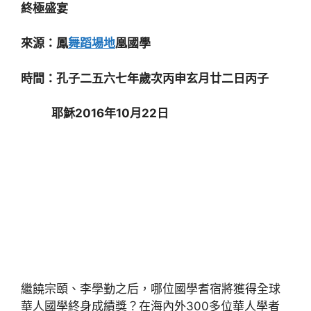
終極盛宴
來源：鳳
舞蹈場地
凰國學
時間：孔子二五六七年歲次丙申玄月廿二日丙子
耶穌2016年10月22日
繼饒宗頤、李學勤之后，哪位國學耆宿將獲得全球
華人國學終身成績獎？在海內外300多位華人學者