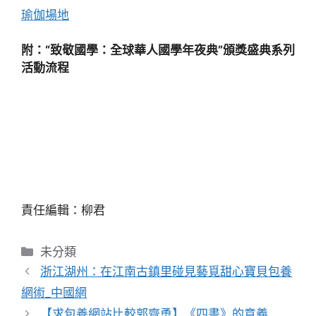
瑜伽場地
附：“致敬國學：全球華人國學年夜典”頒獎盛典系列
活動流程
責任編輯：柳君
分
未分類
類
浙江湖州：在江南古鎮里碰見藝覓甜心寶貝包養
網術_中國網
【求包養網站比較郭齊勇】《四書》的意義