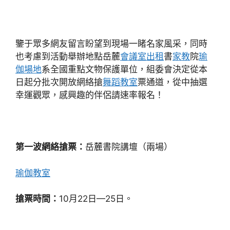
鑒于眾多網友留言盼望到現場一睹名家風采，同時
也考慮到活動舉辦地點岳麓
會議室出租
書
家教
院
瑜
伽場地
系全國重點文物保護單位，組委會決定從本
日起分批次開放網絡搶
舞蹈教室
票通道，從中抽選
幸運觀眾，感興趣的伴侶請速率報名！
第一波網絡搶票：
岳麓書院講壇（兩場）
瑜伽教室
搶票時間：
10月22日—25日。