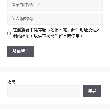
者
電
名
子
稱
郵
個
件
人
地
網
在
瀏覽器
中儲存顯示名稱、電子郵件地址及個人
址
站
網站網址，以供下次發佈留言時使用。
網
址
搜尋
搜尋