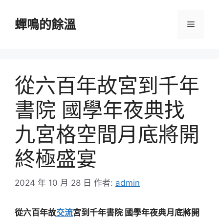
跳
至
蟬鳴的餘溫
選
主
要
單
內
容
從六百年故宮到千年
書院 國學年夜典找
九宮格空間月底將開
終極盛宴
2024 年 10 月 28 日
作者:
admin
從六百年故
交流
宮到千年書院 國學年夜典月底將開