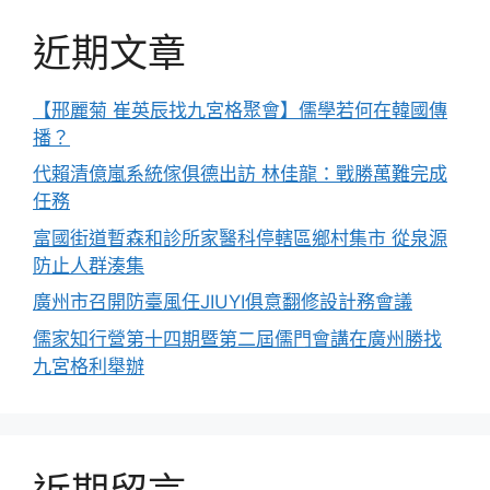
近期文章
【邢麗菊 崔英辰找九宮格聚會】儒學若何在韓國傳
播？
代賴清億嵐系統傢俱德出訪 林佳龍：戰勝萬難完成
任務
富國街道暫森和診所家醫科停轄區鄉村集市 從泉源
防止人群湊集
廣州市召開防臺風任JIUYI俱意翻修設計務會議
儒家知行營第十四期暨第二屆儒門會講在廣州勝找
九宮格利舉辦