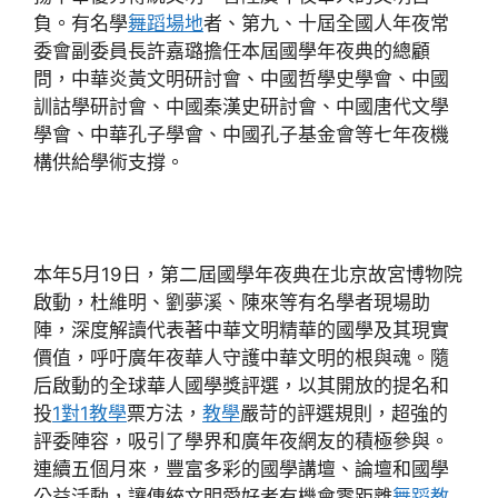
負。有名學
舞蹈場地
者、第九、十屆全國人年夜常
委會副委員長許嘉璐擔任本屆國學年夜典的總顧
問，中華炎黃文明研討會、中國哲學史學會、中國
訓詁學研討會、中國秦漢史研討會、中國唐代文學
學會、中華孔子學會、中國孔子基金會等七年夜機
構供給學術支撐。
本年5月19日，第二屆國學年夜典在北京故宮博物院
啟動，杜維明、劉夢溪、陳來等有名學者現場助
陣，深度解讀代表著中華文明精華的國學及其現實
價值，呼吁廣年夜華人守護中華文明的根與魂。隨
后啟動的全球華人國學獎評選，以其開放的提名和
投
1對1教學
票方法，
教學
嚴苛的評選規則，超強的
評委陣容，吸引了學界和廣年夜網友的積極參與。
連續五個月來，豐富多彩的國學講壇、論壇和國學
公益活動，讓傳統文明愛好者有機會零距離
舞蹈教