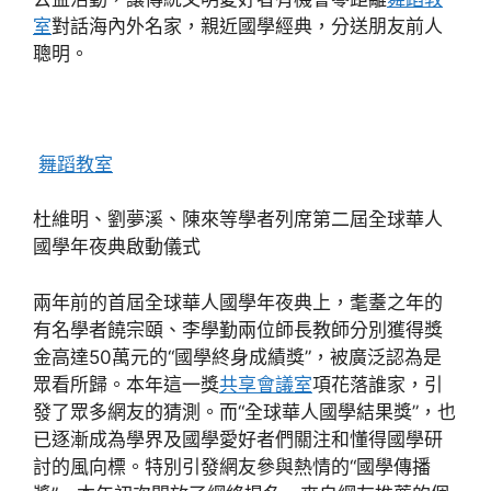
室
對話海內外名家，親近國學經典，分送朋友前人
聰明。
舞蹈教室
杜維明、劉夢溪、陳來等學者列席第二屆全球華人
國學年夜典啟動儀式
兩年前的首屆全球華人國學年夜典上，耄耋之年的
有名學者饒宗頤、李學勤兩位師長教師分別獲得獎
金高達50萬元的“國學終身成績獎”，被廣泛認為是
眾看所歸。本年這一獎
共享會議室
項花落誰家，引
發了眾多網友的猜測。而“全球華人國學結果獎”，也
已逐漸成為學界及國學愛好者們關注和懂得國學研
討的風向標。特別引發網友參與熱情的“國學傳播