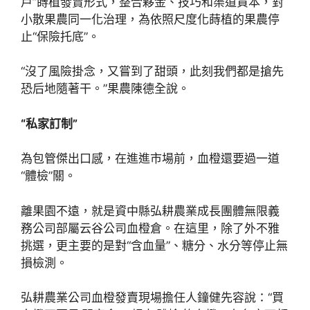
戶”蒔植發賣形式，整合夥金、技巧和渠道資本，對
小散果農同一化治理，為依照尺度化蒔植的果農停
止“保險托底”。
“沒了風險掛念，又嘗到了甜頭，此刻我們都是搶先
恐后地隨著干。”果農陳德全說。
“私家訂制”
為包管傑出口感，在進進市場前，血橙還要過一道
“體檢”關。
離果園不遠，就是資中縣弘耕農業成長團體無限義
務公司部屬云谷公司血橙倉。在這里，除了外不雅
挑選，更主要的是對“含血量”、糖分、水分等停止無
損檢測。
弘耕農業公司血橙發賣現場擔任人鐘健先容說：“買