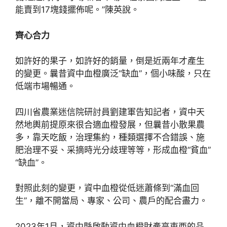
能賣到17塊錢擺佈呢。”陳英說。
齊心合力
如許好的果子，如許好的銷量，倒是近兩年才產生
的變更。曩昔資中血橙廣泛“缺血”，個小味酸，只在
低端市場暢通。
四川省農業迷信院研討員劉建軍告知記者，資中天
然地輿前提原來很合適血橙發展，但曩昔小散果農
多，靠天吃飯，治理集約，種類選擇不合錯誤、施
肥治理不妥、采摘時光分歧理等等，形成血橙“貧血”
“缺血”。
對照此刻的變更，資中血橙從低迷蕭條到“滿血回
生”，離不開當局、專家、公司、農戶的配合盡力。
2023年1月，資中縣啟動資中血橙財產高東西的品