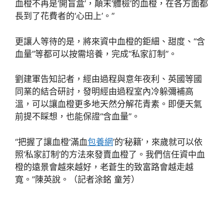
血橙不再是‘開盲盒’，顛末‘體檢’的血橙，在各方面都
長到了花費者的‘心田上’。”
更讓人等待的是，將來資中血橙的鉅細、甜度、“含
血量”等都可以按需培養，完成“私家訂制”。
劉建軍告知記者，經由過程與意年夜利、英國等國
同業的結合研討，發明經由過程室內冷躲彌補高
溫，可以讓血橙更多地天然分解花青素。即便天氣
前提不睬想，也能保證“含血量”。
“把握了讓血橙‘滿血
包養網
’的‘秘籍’，來歲就可以依
照‘私家訂制’的方法來發賣血橙了。我們信任資中血
橙的遠景會越來越好，老蒼生的致富路會越走越
寬。”陳英說。（記者涂銘 童芳）