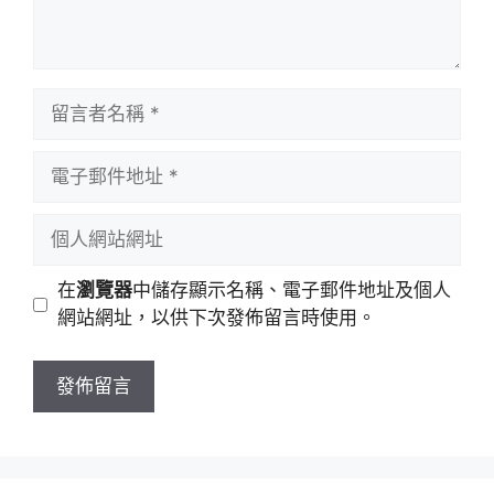
留
言
者
電
名
子
稱
郵
個
件
人
地
網
在
瀏覽器
中儲存顯示名稱、電子郵件地址及個人
址
站
網站網址，以供下次發佈留言時使用。
網
址