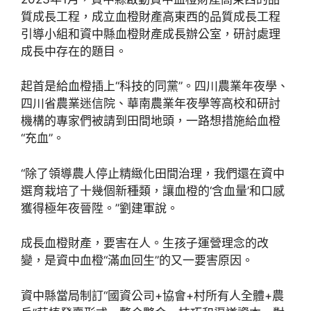
質成長工程，成立血橙財產高東西的品質成長工程
引導小組和資中縣血橙財產成長辦公室，研討處理
成長中存在的題目。
起首是給血橙插上“科技的同黨”。四川農業年夜學、
四川省農業迷信院、華南農業年夜學等高校和研討
機構的專家們被請到田間地頭，一路想措施給血橙
“充血”。
“除了領導農人停止精緻化田間治理，我們還在資中
選育栽培了十幾個新種類，讓血橙的‘含血量’和口感
獲得極年夜晉陞。”劉建軍說。
成長血橙財產，要害在人。生孩子運營理念的改
變，是資中血橙“滿血回生”的又一要害原因。
資中縣當局制訂“國資公司+協會+村所有人全體+農