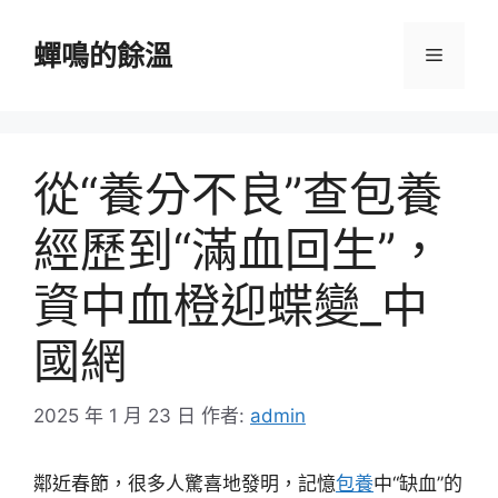
跳
至
蟬鳴的餘溫
選
主
要
單
內
容
從“養分不良”查包養
經歷到“滿血回生”，
資中血橙迎蝶變_中
國網
2025 年 1 月 23 日
作者:
admin
鄰近春節，很多人驚喜地發明，記憶
包養
中“缺血”的