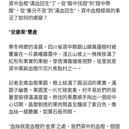
資中血橙“滿血回生”了。從“酸中找甜”到“甜中帶
酸”，從“養分不良”到“滿血回生”，資中血橙經過的事
況了如何的蝶變？
“安康果”豐產
寒冬時節的凌晨，四川省資中縣銀山鎮黃蓮樹村被
覆蓋在一片晨曦霧靄中，淺丘山坡上一株株掛滿了
紅彤彤果實的果樹，穿透薄霧撞進視野，這里就是
資中萬畝血橙示范片焦點村之一。
記者走進血橙果園，樹上結滿了圓滔滔的果實，滿
園子幽香。果園里一片忙碌氣象，村平易近們的背
簍里裝得滿滿當當。熱忱的果農順手掏出一個從中
心切開，晶瑩剔透的果肉簡直全釀成了紫白色，像
血絲一樣艷麗，如寶石般亮眼。
“血絲就是血橙的‘金貴’之處，我們資中的血橙，個個