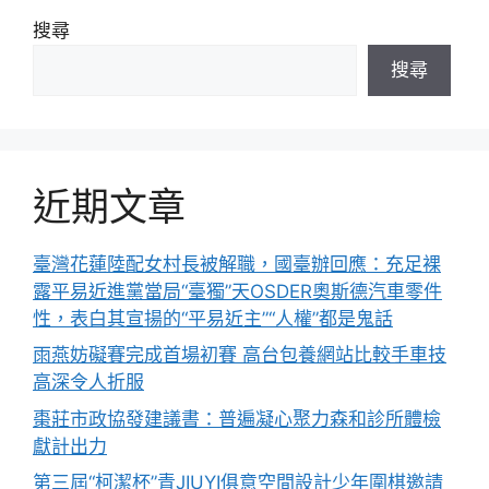
搜尋
搜尋
近期文章
臺灣花蓮陸配女村長被解職，國臺辦回應：充足裸
露平易近進黨當局“臺獨”天OSDER奧斯德汽車零件
性，表白其宣揚的“平易近主”“人權”都是鬼話
雨燕妨礙賽完成首場初賽 高台包養網站比較手車技
高深令人折服
棗莊市政協發建議書：普遍凝心聚力森和診所體檢
獻計出力
第三屆“柯潔杯”青JIUYI俱意空間設計少年圍棋邀請