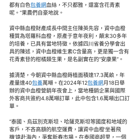
都有白色
包養網
血絲，不只都雅，還富含花青素
呢。”果農們自豪地說。
資中縣血橙財產成長中間主任陳英先容，資中血橙
種質為塔羅科血橙，原產于意年夜利，顛末30多年
的培養，已具有當地特徵。依據四川省養分學會出
具的陳述，資中血橙維生素C含量高，更是獨一含有
花青素苷的柑橘類生果，是名副實在的“安康果”。
據清楚，今朝資中縣血橙蒔植面積達17.3萬畝，年
產量達40
包養
萬噸。在2024年12
包養網
月18日舉
辦的資中血橙營銷年夜會上，當地種銷企業與國際
外客商共簽約4.8萬噸訂單，此中包含1.6萬噸出口訂
單。
“泰國、烏茲別克斯坦、哈薩克斯坦等國度和地域的
客戶，不吝高額的航空運費，讓資中血橙‘坐著飛
機’遠赴海內，爭奪新春市場。在泰國商超里，一個