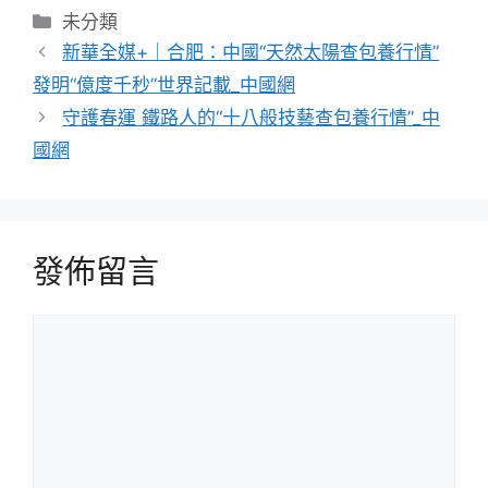
分
未分類
類
新華全媒+｜合肥：中國“天然太陽查包養行情”
發明“億度千秒”世界記載_中國網
守護春運 鐵路人的“十八般技藝查包養行情”_中
國網
發佈留言
留
言