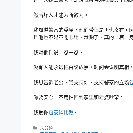
有些人抹黑警队，是想瓦解香港社会最坚固
然后坏人才能为所欲为。
我知道警察的委屈，他们带但是再也沒有，
且他也不是不關心她，就夠了，真的。着一
我对他们说，忍一忍，
没有人能永远把白说成黑，时间会说明真相
我想告诉老公，我支持你，支持警察的立场
你要安心，不用怕回到家里和老婆吵架。
我爱你
包養網比較
。
分
未分類