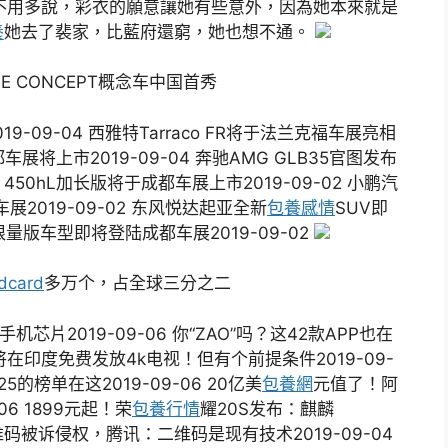
 彩修不用多說，彩衣的願意讓她有些意外，因為她本來就是
養
她去了裴家，比藍府還窮，她也想不通。
NE CONCEPT概念车中国首秀
9-09-04 西雅特Tarraco FR将于法兰克福车展亮相
车展将上市2019-09-04 奔驰AMG GLB35官图发布
X 450hL加长版将于成都车展上市2019-09-02 小鹏汽
车展2019-09-02 东风悦达起亚全新
包養感情
SUV即
限量版车型即将登陆成都车展2019-09-02
card
多万个，占全球三分之二
片2019-09-06 你“ZAO”吗？这42款APP也在
富将在印度免费发放4k电视！但有个前提条件2019-09-
的榜单在这2019-09-06 20亿美
包養網
元值了！阿
6 1899元起！荣
包養行情
耀20S发布：麒麟
付二维码被诉侵权，腾讯：二维码是现有技术2019-09-04