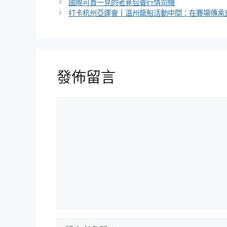
類
國際可貴一見的老覓包養行情司機
打卡杭州亞運會丨溫州龍船活動中間：在賽場傳承查
發佈留言
留
言
留