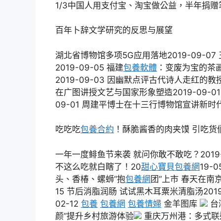
1/3中国人用支付宝、淘宝做公益，半年捐赠笔数
百年卜辞文学研究的反思与展望
湖北省博物馆多项5G应用落地2019-09-
2019-09-05 福建
包養軟體
：变废为宝的茶画2
2019-09-03 因幽默点评古代诗人走红的教
在广图讲授文艺与国家形象塑造2019-09-0
09-01 周建平博士在十三行博物馆宣讲新时
吃吃吃
包養合約
！酥脆酱香的肉夹馍 引吃货们
一年一度鲱鱼节来袭 就问你敢不敢吃？2019-07
不这么吃就白瞎了！20
甜心寶貝包養網
19-
头、香椿、螺蛳“抱
包養網
团”上市 春天在南京菜
15 节后消脂润肠 试试黑木耳粟米清脂汤2019
02-12
包養
包養網
包養情婦
金羊图库
台
颜”提升乡村旅游体验
重庆万州港：多式联