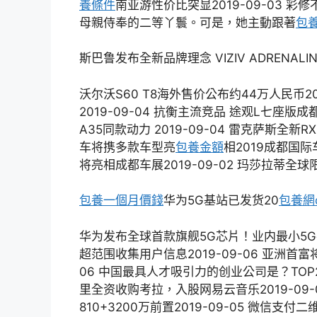
養條件
南亚游性价比突显2019-09-03
母親侍奉的二等丫鬟。可是，她主動跟著
包
斯巴鲁发布全新品牌理念 VIZIV ADRENALI
沃尔沃S60 T8海外售价公布约44万人民币201
2019-09-04 抗衡主流竞品 途观L七座版成都
A35同款动力 2019-09-04 ​雷克萨斯全新R
车将携多款车型亮
包養金額
相2019成都国际
将亮相成都车展2019-09-02 玛莎拉蒂全球
包養一個月價錢
华为5G基站已发货20
包養網d
华为发布全球首款旗舰5G芯片！业内最小5G手机芯
超范围收集用户信息2019-09-06 亚洲首
06 中国最具人才吸引力的创业公司是？TOP25
里全资收购考拉，入股网易云音乐2019-09-0
810+3200万前置2019-09-05 微信支