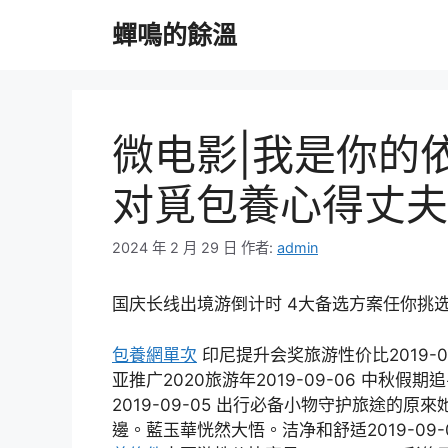
跳
蟬鳴的餘溫
至
主
要
內
容
微电影|我是你的
对覓包養心得丈夫
2024 年 2 月 29 日
作者:
admin
国庆长线出境游倒计时 4大备选方案任你挑
包養網單次
印尼提升会奖旅游性价比2019-09
亚推广2020旅游年2019-09-06 中秋假期
2019-09-05 出行必备小物守护旅途的
邊。藍玉華恍然大悟。洁净和舒适2019-09-0