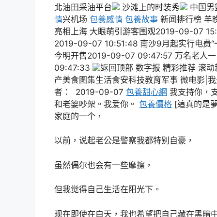
北油田采油平台
沙滩上的时装秀
中国男
情
兴机场
包養感情
包養故事
新闻排行榜 羊
亮相上海 大眼萌引游客围观2019-09-07 
2019-09-07 10:51:48 南沙9月起实行电费
今明开售2019-09-07 09:47:57 万名老
09:47:33
返回顶部 数字报 精彩推荐 滚
产美食图集生活食安科技教育军事 微电影|
者： 2019-09-07
包養甜心網
我支持你，
和老婆吵架。我爱你。
包養價格
[這真的是
家庭的一个，
以前，说起老公是警察我都特别自豪，
虽然偶尔也会有一些摩擦，
但我觉得自己生活在阳光下。
现在即使在白天，我也希望把自己藏在黑暗