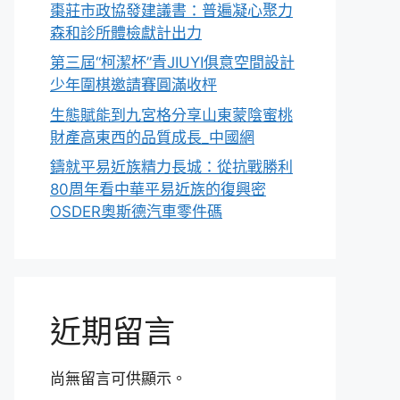
棗莊市政協發建議書：普遍凝心聚力
森和診所體檢獻計出力
第三屆“柯潔杯”青JIUYI俱意空間設計
少年圍棋邀請賽圓滿收枰
生態賦能到九宮格分享山東蒙陰蜜桃
財產高東西的品質成長_中國網
鑄就平易近族精力長城：從抗戰勝利
80周年看中華平易近族的復興密
OSDER奧斯德汽車零件碼
近期留言
尚無留言可供顯示。