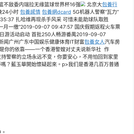
篮不敌委内瑞拉无缘篮球世界杯16强
北京大
包養行
晚24小时
包養感情
包養網dcard
5G机器人警察“瓦力”
15:35:37 扎哈维再现杀手风采 可惜未能助球队取胜
“一月一缴”2019-09-07 09:47:57 国庆假期返程火车票
人一日游活动启动 首批250人畅游番禺2019-09-07
动新闻广州广东中国娱乐健康体育IT财富
包養女人
汽车房
我是你的依靠——一个香港警嫂对丈夫说新华社 作
支持警察的立场永远不变，你要安心，不用怕回到家里
夢嗎？藍玉華開始懷疑起來。p>我们是香港几百万普通
中。