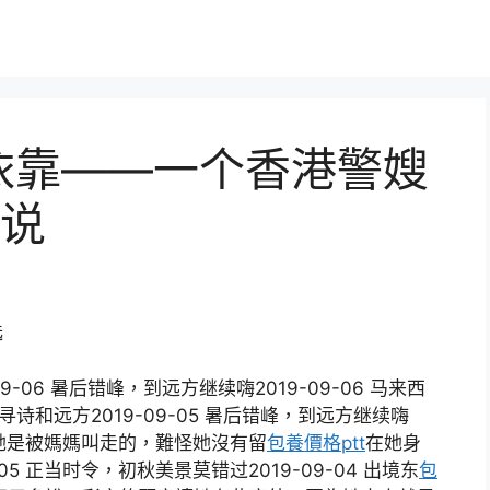
依靠——一个香港警嫂
说
选
-06 暑后错峰，到远方继续嗨2019-09-06 马来西
追寻诗和远方2019-09-05 暑后错峰，到远方继续嗨
原來她是被媽媽叫走的，難怪她沒有留
包養價格ptt
在她身
5 正当时令，初秋美景莫错过2019-09-04 出境东
包