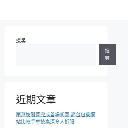
搜尋
搜
尋
近期文章
雨燕妨礙賽完成首場初賽 高台包養網
站比較手車技高深令人折服