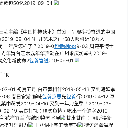
超50亿2019-09-04
07 王蒙主编《中国精神读本》首发，呈现拼搏奋进的中国
019-09-04 “打开艺术之门”58天吸引近10万人
授 一年后怎样了？2019-0
包養網ppt
9-03 周建平博士
1 青年舞台艺术嘉年华活动在广州永庆坊举办2019-
代文化新使命2
包養管道
019-09-01
PK
-01 初夏五月 白芦笋相伴2019-05-16 又到海鲜季
05-06 春日食游 鲜味
包養意思
先
包養
行2019-04-12 草
中萌发2019-04-10 又到一年刀鱼季！2019-03-
-02-19 美食打探：顺德鱼揸，吃出一个鲜字2019-
湾“花样宜兰”传统印染艺术展
甘肃甘南：“厕所换新
运提升辐射力
十八洞小学的新学期
探访渤海湾埕