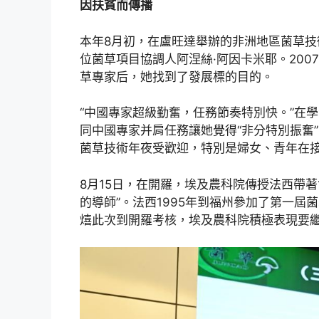
因扶貧而傳播
本年8月初，在盧旺達舉辦的非洲地區菌草
位菌草項目協調人阿涅絲·阿因卡米耶。20
草專家后，她找到了發展標的目的。
“中國專家超級勤奮，任務節奏特別快。”在
同中國專家并肩任務讓她覺得“非分特別振奮
菌草技術年夜受歡迎，特別是婦女、青年在
8月15日，在開羅，埃及農科院傳授法西帶著
的導師”。法西1995年到福州參加了第一
熺此次到開羅考核，埃及農科院積極表現要