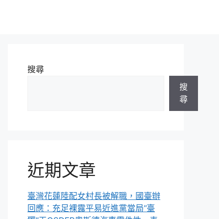
搜尋
搜
尋
近期文章
臺灣花蓮陸配女村長被解職，國臺辦
回應：充足裸露平易近進黨當局“臺