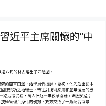
習近平主席關懷的“中
，年逾八旬的林占熺出了四趟國。
斐濟的菌草田邊，給學員們授課。夏初，他先后重訪本
獲國際獎項之地瑞士，帶往對技術應用和產業發展的最
戶一路迎接受獲，每人捧起一年夜朵蘑菇，滿臉笑意；
草技術管理荒涼化的優勢，雙方交通了一起配合遠景。