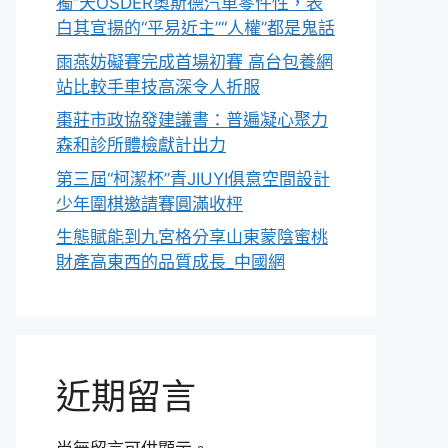
獨”天OSDER奧斯德汽車零件性，表
白其宣揚的“平易近主”“人權”都是鬼話
雨燕妨礙賽完成首場初賽 高台包養網
站比較手車技高深令人折服
棗莊市政協發建議書：普遍凝心聚力
森和診所體檢獻計出力
第三屆“柯潔杯”青JIUYI俱意空間設計
少年圍棋邀請賽圓滿收枰
生態賦能到九宮格分享山東蒙陰蜜桃
財產高東西的品質成長_中國網
近期留言