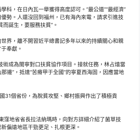
學科，在日內瓦一舉獲得高度認可。“最公道”“最經濟”
用優勢。人還沒回到福州，已有海內來電，請求引進技
貧而誕生，要服務扶貧”。
向世界，離不開習近平總書記多年以來的持續關心和親
甘于奉獻。
草技術成為閩寧對口扶貧協作項目。接就任務，林占熺當
山那邊”，抵達“苦瘠甲于全國”的寧夏西海固，因應當地
全國31個省份，為脫貧攻堅、鄉村振興作出了積極貢
亞東窪地省省長拉法納瑪時，向對方詳細介紹了菌草技
巴新偏遠地區干勁更足、扎根更深。