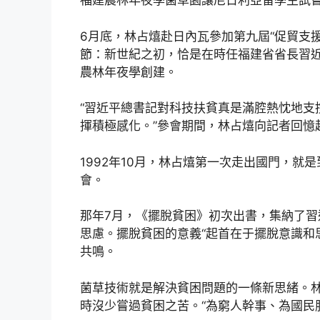
福建農林年夜學菌草園讓尼日利亞留學生試嘗
6月底，林占熺赴日內瓦參加第九屆“促貿支
節：新世紀之初，恰是在時任福建省省長習
農林年夜學創建。
“習近平總書記對科技扶貧真是滿腔熱忱地支
揮積極感化。”參會期間，林占熺向記者回憶
1992年10月，林占熺第一次走出國門，就
會。
那年7月，《擺脫貧困》初次出書，集納了
思慮。擺脫貧困的意義“起首在于擺脫意識和思
共鳴。
菌草技術就是解決貧困問題的一條新思緒。
時沒少嘗過貧困之苦。“為窮人幹事、為國民