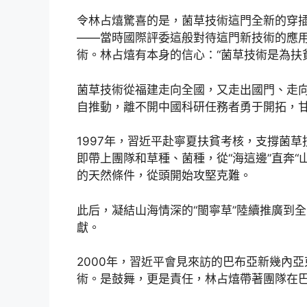
令林占熺驚喜的是，菌草技術這門全新的穿插
——當時國際評委這般對待這門新技術的應
術。林占熺有本身的信心：“菌草技術是為扶
菌草技術從福建走向全國，又走出國門、走
自推動，離不開中國科研任務者勇于開拓，
1997年，習近平赴寧夏扶貧考核，支撐菌
即帶上團隊和草種、菌種，從“海這邊”直奔“
的天然條件，從頭開始攻堅克難。
此后，凝結山海情深的“閩寧草”陸續推廣到
獻。
2000年，習近平會見來訪的巴布亞新幾內
術。是鼓舞，更是責任，林占熺帶著團隊在