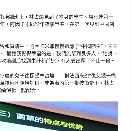
技術培訓班上，林占熺見到了本身的學生、盧旺達第一
07年，阿因卡米耶從年夜學畢業，在第一次見到中國菌
學習和實踐中，阿因卡米耶慢慢適應了“中國節奏”，天天
”。“最讓我覺得幸福的是，我們能幫到良多人，”她說，
接收培訓后找到生計和前途，有人支出翻了不止一倍。
17歲的兒子往探望林占熺——對法西來說“像父親一樣
屆菌草技術國際培訓班，成為海內第一批技術骨干。林占
繼續深化一起配合。