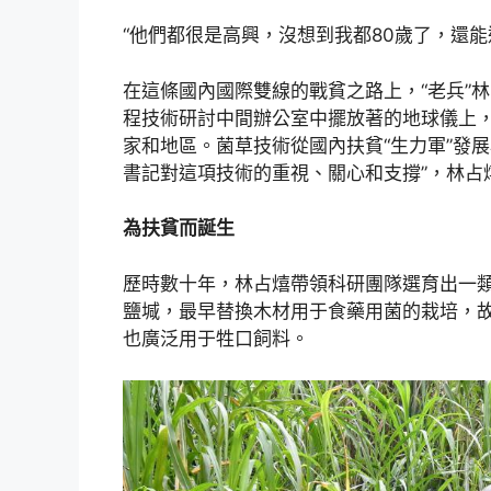
“他們都很是高興，沒想到我都80歲了，還能
在這條國內國際雙線的戰貧之路上，“老兵”
程技術研討中間辦公室中擺放著的地球儀上，
家和地區。菌草技術從國內扶貧“生力軍”發展
書記對這項技術的重視、關心和支撐”，林占
為扶貧而誕生
歷時數十年，林占熺帶領科研團隊選育出一
鹽堿，最早替換木材用于食藥用菌的栽培，故
也廣泛用于牲口飼料。