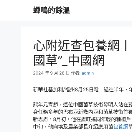
跳
蟬鳴的餘溫
至
主
要
內
容
心附近查包養網丨
國草”_中國網
2024 年 9 月 28 日
作者:
admin
新華社基加利/福州8月25日電 過往半年
龍年元宵節，這位中國菌草技術發明人站在
身任務多年的巴布亞新幾內亞和菌草技術首
新思慮。8月初，他在盧旺達同年輕的種植
中旬，他向埃及農業部長介紹應用菌
包養網