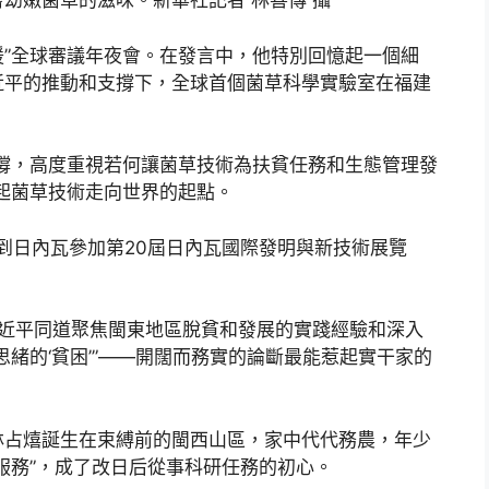
幼嫩菌草的滋味。新華社記者 林善傳 攝
援”全球審議年夜會。在發言中，他特別回憶起一個細
近平的推動和支撐下，全球首個菌草科學實驗室在福建
撐，高度重視若何讓菌草技術為扶貧任務和生態管理發
起菌草技術走向世界的起點。
是到日內瓦參加第20屆日內瓦國際發明與新技術展覽
習近平同道聚焦閩東地區脫貧和發展的實踐經驗和深入
緒的‘貧困’”——開闊而務實的論斷最能惹起實干家的
林占熺誕生在束縛前的閩西山區，家中代代務農，年少
服務”，成了改日后從事科研任務的初心。