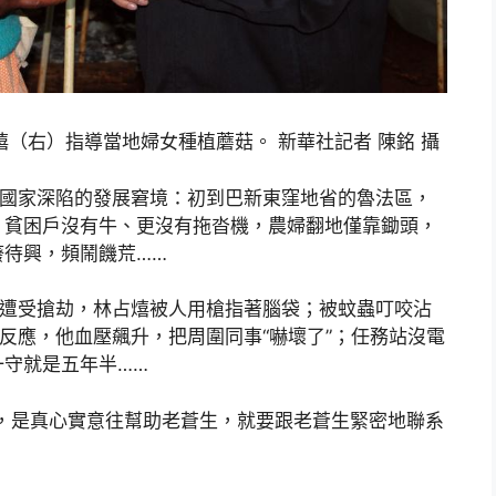
熺（右）指導當地婦女種植蘑菇。 新華社記者 陳銘 攝
中國家深陷的發展窘境：初到巴新東窪地省的魯法區，
，貧困戶沒有牛、更沒有拖沓機，農婦翻地僅靠鋤頭，
廢待興，頻鬧饑荒……
國遭受搶劫，林占熺被人用槍指著腦袋；被蚊蟲叮咬沾
原反應，他血壓飆升，把周圍同事“嚇壞了”；任務站沒電
守就是五年半……
，是真心實意往幫助老蒼生，就要跟老蒼生緊密地聯系