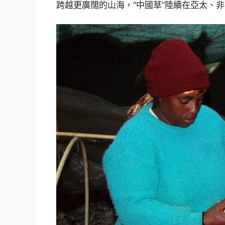
跨越更廣闊的山海，“中國草”陸續在亞太、