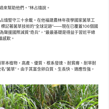
過來幫助他們。”林占熺說。
林占熺堅守三十余載。在他福建農林年夜學國家菌草工
標記著菌草技術的“全球足跡”——現在已覆蓋106個國
為聲援國際減貧“奇兵”，“最最基礎是得益于習近平總
熺感歎。
類草本植物，高產、優質、根系發達、耐貧瘠、耐旱耐
名“菌草”。由于其富含卵白質、生長快、適應性強，