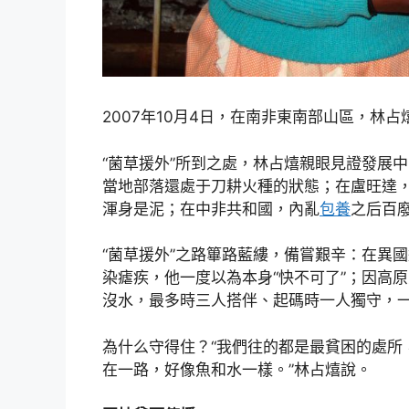
2007年10月4日，在南非東南部山區，林占
“菌草援外”所到之處，林占熺親眼見證發展
當地部落還處于刀耕火種的狀態；在盧旺達
渾身是泥；在中非共和國，內亂
包養
之后百
“菌草援外”之路篳路藍縷，備嘗艱辛：在異
染瘧疾，他一度以為本身“快不可了”；因高
沒水，最多時三人搭伴、起碼時一人獨守，一
為什么守得住？“我們往的都是最貧困的處所
在一路，好像魚和水一樣。”林占熺說。