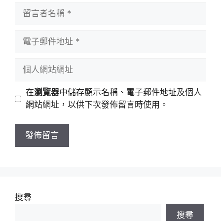
留
言
者
電
名
子
稱
郵
個
件
人
地
網
在
瀏覽器
中儲存顯示名稱、電子郵件地址及個人
址
站
網站網址，以供下次發佈留言時使用。
網
址
搜尋
搜尋