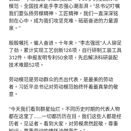
模范、全国技术能手李志强心潮澎湃。“总书记叮嘱
我们要弘扬劳模精神、工匠精神，我们一直深深铭
刻在心中，成为我们攻坚克难、砥砺奋进的力量源
泉。”
殷殷嘱托，催人奋进。十年来，“李志强班”人人铆足
了劲，累计实现工艺创新126项，自行研制工装工具
312件，申报发明专利50余项，先后解决科研装配
技术难题52项。
劳动模范是劳动群众的杰出代表，是最美的劳动
者。习近平总书记对劳动模范始终怀着最真挚的敬
意。
“今天我们看到群星灿烂，不同历史时期的代表人物
都在这里了……一切都历历在目，我们这些人都是经
历者、见证者。看到大家，对劳模肃然起敬，尊重
知识、尊重劳动的情怀油然而生。”