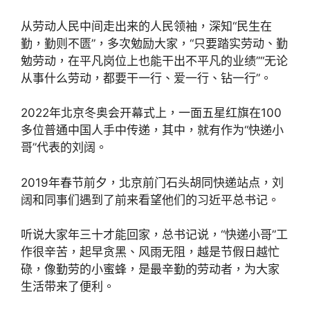
从劳动人民中间走出来的人民领袖，深知“民生在
勤，勤则不匮”，多次勉励大家，“只要踏实劳动、勤
勉劳动，在平凡岗位上也能干出不平凡的业绩”“无论
从事什么劳动，都要干一行、爱一行、钻一行”。
2022年北京冬奥会开幕式上，一面五星红旗在100
多位普通中国人手中传递，其中，就有作为“快递小
哥”代表的刘阔。
2019年春节前夕，北京前门石头胡同快递站点，刘
阔和同事们遇到了前来看望他们的习近平总书记。
听说大家年三十才能回家，总书记说，“快递小哥”工
作很辛苦，起早贪黑、风雨无阻，越是节假日越忙
碌，像勤劳的小蜜蜂，是最辛勤的劳动者，为大家
生活带来了便利。