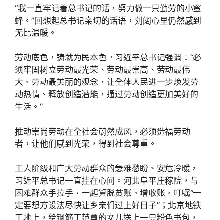
“我一直牢记着总书记的话，努力做一只勤劳的小蜜
蜂。”回想起总书记亲切的话语，刘阔心里仍然感到
无比温暖。
劳动底色，铸就为民本色。习近平总书记强调：“必
须牢固树立劳动最光荣、劳动最崇高、劳动最伟
大、劳动最美丽的观念，让全体人民进一步焕发劳
动热情、释放创造潜能，通过劳动创造更加美好的
生活。”
推动崇尚劳动在全社会蔚然成风，必须造福劳动
者，让他们感到光荣，得到社会尊重。
工人阶级和广大劳动群众的急难愁盼、安危冷暖，
习近平总书记一直挂在心间。河北阜平庄稼院，与
困难群众手拉手，一起算脱贫账、增收账，叮嘱“一
定要想方设法尽快让乡亲们过上好日子”；北京地铁
工地上，给钢筋工范勇的女儿送上一只粉色书包，