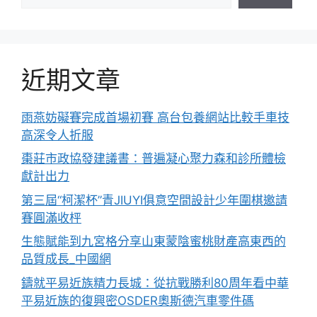
近期文章
雨燕妨礙賽完成首場初賽 高台包養網站比較手車技
高深令人折服
棗莊市政協發建議書：普遍凝心聚力森和診所體檢
獻計出力
第三屆“柯潔杯”青JIUYI俱意空間設計少年圍棋邀請
賽圓滿收枰
生態賦能到九宮格分享山東蒙陰蜜桃財產高東西的
品質成長_中國網
鑄就平易近族精力長城：從抗戰勝利80周年看中華
平易近族的復興密OSDER奧斯德汽車零件碼