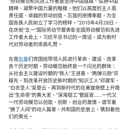
“劳动模范和先进工作者是坚持中国道路、弘扬中国
精神、凝聚中国力量的楷模，他们以高度的主人翁
责任感、卓越的劳动创造、忘我的拼搏奉献，为全
国各族人民树立了学习的榜样。”2015年4月28日，
在庆祝“五一”国际劳动节暨表彰全国劳动模范和先进
工作者大会上，习近平总书记的一席话，成为新时
代对劳动者的崇高礼赞。
在我
包養
们党团结带领人民进行革命、建设、改革
各个历史时期，劳动模范始终是一个闪光的群体：
从社会主义建设时期的“铁人”王进喜、“两弹元勋”邓
稼先，到改革开放历史新时期的“知识工人”邓建军、
“白衣圣人”吴登云，再到新时代的在悬崖绝壁上开凿
出“生命渠”的黄大发、“深海钳工”管延安……一代又
一代劳动模范以创造、创新、创业的激情，谱写着
“换了人间”的动人篇章。共和国的史册上，镌刻着他
们的荣光。