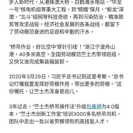
步入新时代，从港珠澳大桥、白鹤滩水电站、“华龙
一号”核电机组等重大工程，到“嫦娥”探月、“蛟龙”深
潜、“北斗”组网等科技奇迹，再到污染防治、精准脱
贫等攻坚战役，经济社会发展的各条战线，都留下
了劳动模范奋进的足迹和辛勤的汗水。
“桥吊作业，好比空中‘穿针引线’！”浙江宁波舟山
港，40多米高空，全国劳动模范竺士杰带领班组，
又快又准完成集装箱装卸。
2020年3月29日，习近平总书记到这里考察。“总书
记叮嘱我要发挥好劳模作用，带出更多的劳模。”这
份嘱托，让竺士杰浑身是劲儿。
3年过去，“竺士杰桥吊操作法”升级
包養網
为4.0版
本，“竺士杰创新工作室”培训3000多名桥吊司机，
团队中走出一批以省劳模领衔的高技能人才。