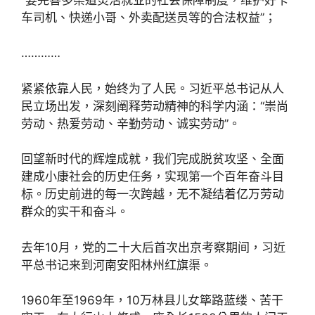
车司机、快递小哥、外卖配送员等的合法权益”；
…………
紧紧依靠人民，始终为了人民。习近平总书记从人
民立场出发，深刻阐释劳动精神的科学内涵：“崇尚
劳动、热爱劳动、辛勤劳动、诚实劳动”。
回望新时代的辉煌成就，我们完成脱贫攻坚、全面
建成小康社会的历史任务，实现第一个百年奋斗目
标。历史前进的每一次跨越，无不凝结着亿万劳动
群众的实干和奋斗。
去年10月，党的二十大后首次出京考察期间，习近
平总书记来到河南安阳林州红旗渠。
1960年至1969年，10万林县儿女筚路蓝缕、苦干