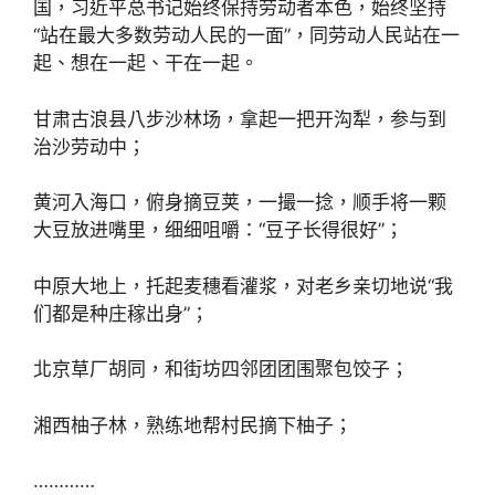
国，习近平总书记始终保持劳动者本色，始终坚持
“站在最大多数劳动人民的一面”，同劳动人民站在一
起、想在一起、干在一起。
甘肃古浪县八步沙林场，拿起一把开沟犁，参与到
治沙劳动中；
黄河入海口，俯身摘豆荚，一撮一捻，顺手将一颗
大豆放进嘴里，细细咀嚼：“豆子长得很好”；
中原大地上，托起麦穗看灌浆，对老乡亲切地说“我
们都是种庄稼出身”；
北京草厂胡同，和街坊四邻团团围聚包饺子；
湘西柚子林，熟练地帮村民摘下柚子；
…………