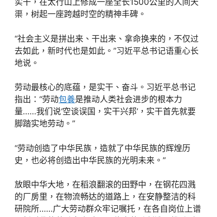
实干，在太行山上修成一座全长1500公里的人间天
渠，树起一座跨越时空的精神丰碑。
“社会主义是拼出来、干出来、拿命换来的，不仅过
去如此，新时代也是如此。”习近平总书记语重心长
地说。
劳动最核心的底蕴，是实干、奋斗。习近平总书记
指出：“劳动
包養
是推动人类社会进步的根本力
量……我们说‘空谈误国，实干兴邦’，实干首先就要
脚踏实地劳动。”
“劳动创造了中华民族，造就了中华民族的辉煌历
史，也必将创造出中华民族的光明未来。”
放眼中华大地，在稻浪翻滚的田野中，在钢花四溅
的厂房里，在物流畅达的道路上，在安静整洁的科
研院所……广大劳动群众牢记嘱托，在各自岗位上谱