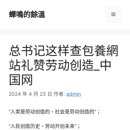
跳
至
蟬鳴的餘溫
選
主
要
單
內
容
总书记这样查包養網
站礼赞劳动创造_中
国网
2024 年 4 月 23 日
作者:
admin
“人类是劳动创造的，社会是劳动创造的”；
“人民创造历史，劳动开创未来”；