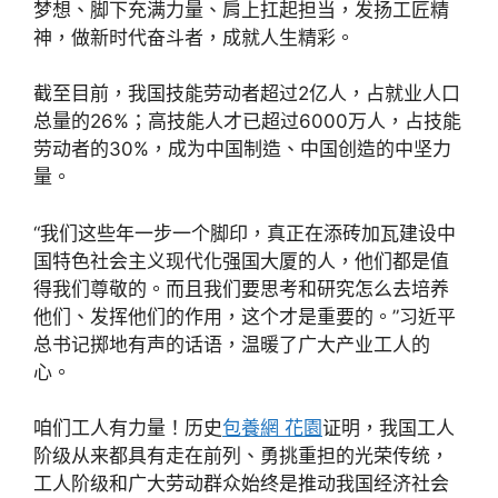
梦想、脚下充满力量、肩上扛起担当，发扬工匠精
神，做新时代奋斗者，成就人生精彩。
截至目前，我国技能劳动者超过2亿人，占就业人口
总量的26%；高技能人才已超过6000万人，占技能
劳动者的30%，成为中国制造、中国创造的中坚力
量。
“我们这些年一步一个脚印，真正在添砖加瓦建设中
国特色社会主义现代化强国大厦的人，他们都是值
得我们尊敬的。而且我们要思考和研究怎么去培养
他们、发挥他们的作用，这个才是重要的。”习近平
总书记掷地有声的话语，温暖了广大产业工人的
心。
咱们工人有力量！历史
包養網 花園
证明，我国工人
阶级从来都具有走在前列、勇挑重担的光荣传统，
工人阶级和广大劳动群众始终是推动我国经济社会