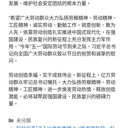
发展、维护社会安定团结的根本力量。
“希望广大劳动群众大力弘扬劳模精神、劳动精神、
工匠精神，诚实劳动、勤勉工作，锐意创新、敢为
人先，依靠劳动创造扎实推进中国式现代化，在强
国建设、民族复兴的新征程上充分发挥主力军作
用。”今年“五一”国际劳动节到来之际，习近平总书
记向全国广大劳动群众致以节日的祝贺和诚挚的慰
问。
劳动创造幸福，实干成就伟业。新征程上，亿万劳
动群众牢记总书记嘱托，大力弘扬劳模精神、劳动
精神、工匠精神，进一步焕发劳动热情、释放创造
潜能，必将凝聚起强国建设、民族复兴的磅礴力
量。
分
未分類
類