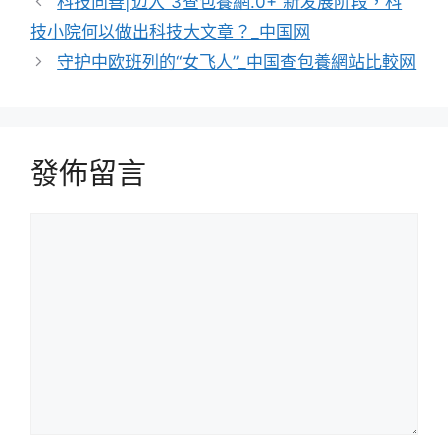
科技向善|迈入“3查包養網.0+”新发展阶段，科
技小院何以做出科技大文章？_中国网
守护中欧班列的“女飞人”_中国查包養網站比較网
發佈留言
留
言