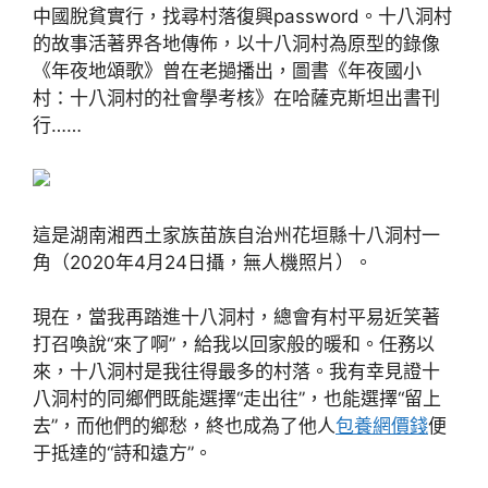
中國脫貧實行，找尋村落復興password。十八洞村
的故事活著界各地傳佈，以十八洞村為原型的錄像
《年夜地頌歌》曾在老撾播出，圖書《年夜國小
村：十八洞村的社會學考核》在哈薩克斯坦出書刊
行……
這是湖南湘西土家族苗族自治州花垣縣十八洞村一
角（2020年4月24日攝，無人機照片）。
現在，當我再踏進十八洞村，總會有村平易近笑著
打召喚說“來了啊”，給我以回家般的暖和。任務以
來，十八洞村是我往得最多的村落。我有幸見證十
八洞村的同鄉們既能選擇“走出往”，也能選擇“留上
去”，而他們的鄉愁，終也成為了他人
包養網價錢
便
于抵達的“詩和遠方”。