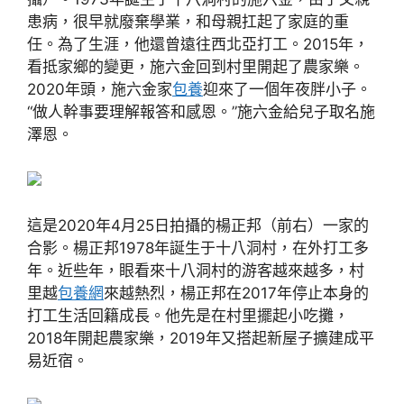
患病，很早就廢棄學業，和母親扛起了家庭的重
任。為了生涯，他還曾遠往西北亞打工。2015年，
看抵家鄉的變更，施六金回到村里開起了農家樂。
2020年頭，施六金家
包養
迎來了一個年夜胖小子。
“做人幹事要理解報答和感恩。”施六金給兒子取名施
澤恩。
這是2020年4月25日拍攝的楊正邦（前右）一家的
合影。楊正邦1978年誕生于十八洞村，在外打工多
年。近些年，眼看來十八洞村的游客越來越多，村
里越
包養網
來越熱烈，楊正邦在2017年停止本身的
打工生活回籍成長。他先是在村里擺起小吃攤，
2018年開起農家樂，2019年又搭起新屋子擴建成平
易近宿。