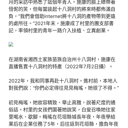
月的采訪中熟悉了這個年青人。施康的臉上總帶著
忸怩的笑，但每當談起十八洞村的將來時都佈滿自
負，“我們會借助internet將十八洞的產物帶到更遠
的處所往。”2021年末，施康成了村里的團支部書
記，率領村里的青年一路介入扶植、立異創業。
在湖南省湘西土家族苗族自治州十八洞村，施康在
直播售賣十八洞村的特產（2022年7月2日攝）。
2022年，我和同事再赴十八洞村。進村前，本地人
對我們說：“你們必定得往見見梅瑤，她很了不得。”
初見梅瑤，她妝容精致、舉止高雅，說著尺度的通
俗話。村里的女孩們圍著她說笑，白叟召喚她往家
里喝水、歇腳。梅瑤在花垣縣城長年夜，年夜學結
業后在企業任務了5年，后往返到花垣縣，擔負年夜