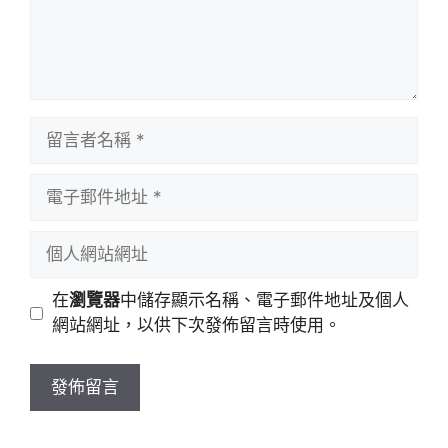
留
言
者
電
名
子
稱
郵
個
件
人
地
網
在
瀏覽器
中儲存顯示名稱、電子郵件地址及個人
址
站
網站網址，以供下次發佈留言時使用。
網
址