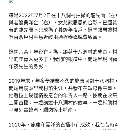
這是2022年7月2日在十八洞村拍攝的龍先蘭（左）
與老婆吳滿金（右）、女兒龍思恩的合影。已經貧
苦的龍先蘭不只成為了養蜂年夜戶，還率領周邊村
寨百余戶村平易近經由過程養蜂脫貧致富。
遼闊六合，年夜有可為。跟著十八洞村的成長，村
里的年青人更多了，我們的報道中，開端呈現回籍
年夜先生的身影。
2019年末，年夜學結業不久的施康回到十八洞村，
開端用鏡頭記載村落生涯，并發布在短錄像平臺。
他還拉上幾個情投意合的年青人一路，按期在收集
上開直播，一邊講述十八洞村的故事，一邊輔助村
平易近賣蜂蜜、臘肉等土特產。
2020年，施康和團隊的直播小有成效，我在昔時4