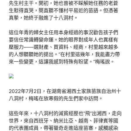
先生村主干。開初，她也曾被不睬解她任務的老蒼
生懟得直哭，簡直聽不懂村平易近的苗語。但憑著
真摯，她終于融進了十八洞村。
這位年青的婦女主任用本身經過的事況勸告孩子們
要信任常識轉變命運。她的眼界對成年人也異樣有
壓服力——選財產、買資料、經商，村里越來越多
的人想聽聽她的提出。“在村里這幾年，我能盡力帶
來一些變更，這讓我感到特殊有盼望。”梅瑤說。
2022年7月2日，在湖南省湘西土家族苗族自治州十
八洞村，梅瑤在放寒假的先生們家中訪問。
這些年來，十八洞村的減貧經歷也“飛”出湘西，走向
世界，來自西班牙、納米比亞、越南、菲律賓等國
的代表團成員，帶著獵奇走進這座苗寨，感觸感染