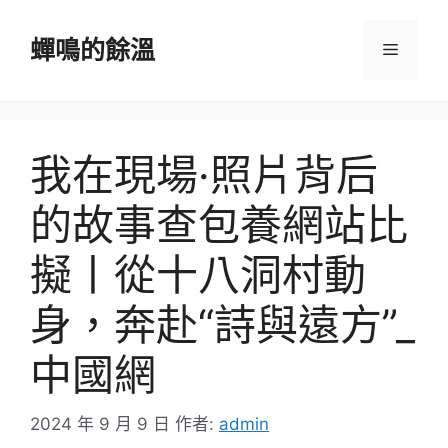
跳
至
蟬鳴的餘溫
選
主
要
單
內
容
我在現場·照片背后
的故事查包養網站比
擬丨從十八洞村動
身，奔赴“詩與遠方”_
中國網
2024 年 9 月 9 日
作者:
admin