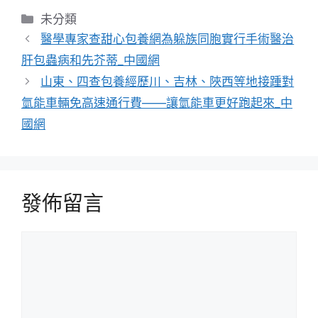
分
未分類
類
醫學專家查甜心包養網為躲族同胞實行手術醫治
肝包蟲病和先芥蒂_中國網
山東、四查包養經歷川、吉林、陜西等地接踵對
氫能車輛免高速通行費——讓氫能車更好跑起來_中
國網
發佈留言
留
言