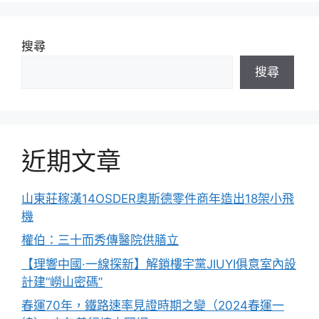
搜尋
搜尋
近期文章
山東莊稼漢14OSDER奧斯德零件商年造出18架小飛
機
權伯：三十而秀傳醫院供膳立
【理響中國·一線探新】解鎖樓宇黨JIUYI俱意室內設
計建“嶗山密碼”
春運70年，鐵路速率見證時期之變（2024春運一