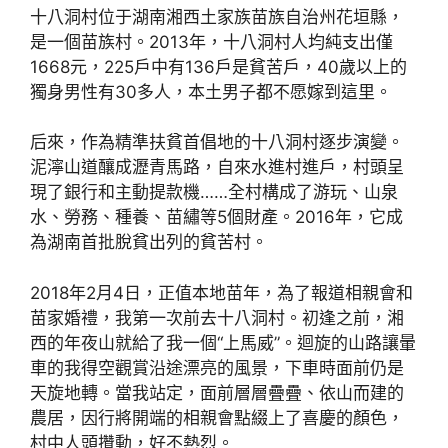
十八洞村位于湖南湘西土家族苗族自治州花垣縣，
是一個苗族村。2013年，十八洞村人均純支出僅
1668元，225戶中有136戶是貧苦戶，40歲以上的
獨身男性有30多人，本土男子都不愿嫁到這里。
后來，作為精準扶貧首倡地的十八洞村逐步演變。
泥濘山道釀成瀝青馬路，自來水進村進戶，村頭呈
現了銀行和主動提款機……全村構成了游玩、山泉
水、勞務、種養、苗繡等5個財產。2016年，它成
為湖南首批脫貧出列的貧苦村。
2018年2月4日，正值本地苗年，為了報道相親會和
苗家婚禮，我第一次前去十八洞村。初逢之前，湘
西的年夜山就給了我一個“上馬威”。迴旋的山路讓暈
車的我得空觀賞沿途漂亮的風景，下車時面前仍是
天旋地轉。當我站定，面前層層疊疊、依山而建的
農居，因行將開端的相親會點綴上了喜慶的顏色，
村中人頭攢動，好不熱烈。