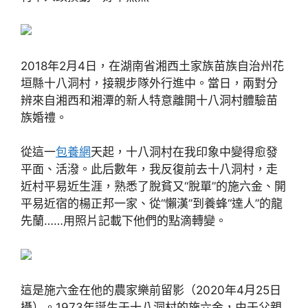
2018年2月4日，在湖南省湘西土家族苗族自治州花
垣縣十八洞村，接親步隊外行進中。當日，兩對分
辨來自湘西和湘潭的新人特意離開十八洞村體驗苗
族婚禮。
從這一
包養網
天起，十八洞村在我印象中變得愈發
平面、活潑。此后數年，我反復前去十八洞村，走
近村平易近生涯，熟悉了脫貧又“脫單”的施六金、開
平易近宿的楊正邦一家、從“懶漢”到養蜂“達人”的龍
先蘭……用照片記載下他們的點滴轉變。
這是施六金在他的農家樂前留影（2020年4月25日
攝）。1973年誕生于十八洞村的施六金，由于父親