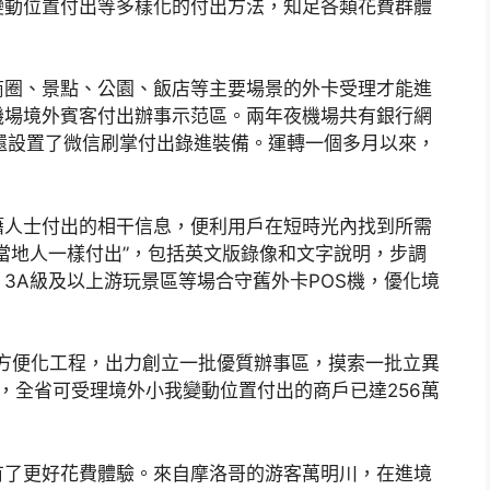
變動位置付出等多樣化的付出方法，知足各類花費群體
商圈、景點、公園、飯店等主要場景的外卡受理才能進
機場境外賓客付出辦事示范區。兩年夜機場共有銀行網
還設置了微信刷掌付出錄進裝備。運轉一個多月以來，
籍人士付出的相干信息，便利用戶在短時光內找到所需
當地人一樣付出”，包括英文版錄像和文字說明，步調
3A級及以上游玩景區等場合守舊外卡POS機，優化境
付出方便化工程，出力創立一批優質辦事區，摸索一批立異
，全省可受理境外小我變動位置付出的商戶已達256萬
有了更好花費體驗。來自摩洛哥的游客萬明川，在進境