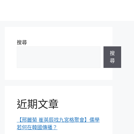
搜尋
搜
尋
近期文章
【邢麗菊 崔英辰找九宮格聚會】儒學
若何在韓國傳播？