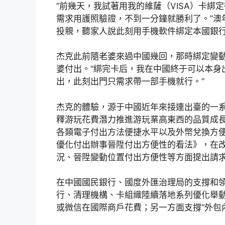
“前幾天，我試著用我的維薩（VISA）卡
需求用護照驗證，不到一分鐘就勝利了。”澳
投親，聽家人說此刻用手機軟件綁定本國銀
杰克此前隨老婆來過中國幾回，那時綁定變
婆付出。“綁完卡后，我在中國終于可以本身
出，此刻出門只需求帶一部手機就行。”
杰克的體驗，源于中國近年來接連出臺的一系
釋游玩花費潛力推進游玩業高東西的品質成
各類電子付出方法便捷水平以及外幣兌換方
優化付出辦事晉陞付出方便性的看法》，在
況、晉陞變動位置付出方便性等方面提出請
在中國國民銀行、國度外匯治理局的支撐和領
行、清理機構、卡組織陸續落地系列優化舉動
或微信在國際商戶花費；另一方面支撐“外包