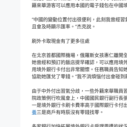
籍來華游客可以應用本國的電子錢包在中國
“中國的變動位置付出很便利，此刻我曾經習
且會及時顯示匯率。”杰克說。
刷外卡取現金有了更多往處
在北京首都國際機場，俄羅斯女孩惠仁離開
她曾經和預訂的飯店提早確認，可以應用境
用境外銀行卡付出非常關懷。任務職員告知
協助她匯兌了零錢。“我不消煩惱付出會碰到
由于中外付出習氣分歧，一些外籍來華職員
院政策例行吹風會上，中國國民銀行副行長
一是境外銀行卡刷卡費率高于國際銀行卡付
養
三是商戶有時辰沒有零錢找零。
多家銀行加快拓展境外銀行卡受理周遭的狀況