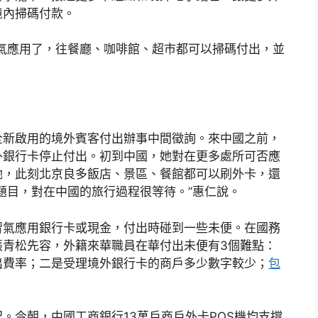
境內掃碼付款。
氣應用了，往餐廳、咖啡館、超市都可以掃碼付出，並
全新啟用的境外賓客付出辦事中間徵詢。來中國之前，
外銀行卡停止付出。初到中國，她對在更多處所可否應
她，此刻北京良多飯店、景區、餐館都可以刷外卡，還
題目，對在中國的旅行過程很等待。”惠仁說。
習氣應用銀行卡或現金，付出時碰到一些未便。在國務
張青松先容，外籍來華職員在華付出未便有3個難點：
出費率；二是受理境外銀行卡的商戶多少數字較少；
包
。今朝，中國工商銀行13萬戶商戶外卡POS機均支撐