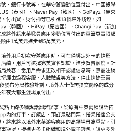
機號、銀行卡號等，在華守舊變動位置付出。中國銀聯
S（泰國）、Naver Pay（韓國）、GoPayz（馬來
。付出寶、財付通等已引進13個境外錢包，如
ao Pay（韓國）、HiPay（蒙古國）、Changi Pay（新加
完成將外籍來華職員應用變動位置付出的單筆買賣限額
限額由1萬美元進步到5萬美元。
，境外用戶初次守舊應用時，可在僅綁定外卡的情形
。后續，用戶可選擇完美實名認證，進步買賣額度。針
格局兼容。當用戶需求更改相干認證信息時，無需注銷
支撐經由過程客服、人臉驗證等方法，停止快捷重置
節前夜發布分層核驗計劃，境外人士僅需提交簡略的成分
在年夜大都生涯場景付出。
pp試點上線多種說話翻譯辦事，從原有中英兩種說話拓
App內的打車、訂飯店、預訂景點門票、搭乘搭座公交
現，將來將以境外來華游客應用的高頻場景為重點，引
辦事籠罩，接進更多卡組織和境外電子錢包，讓更多外