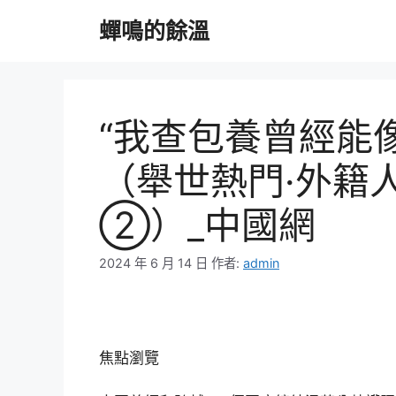
跳
蟬鳴的餘溫
至
主
要
內
容
“我查包養曾經能
（舉世熱門·外籍
②）_中國網
2024 年 6 月 14 日
作者:
admin
焦點瀏覽