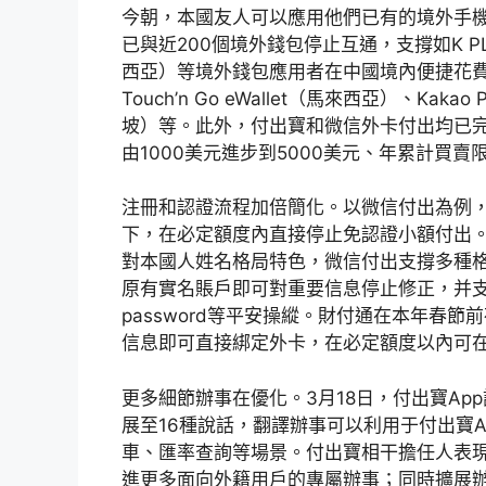
今朝，本國友人可以應用他們已有的境外手
已與近200個境外錢包停止互通，支撐如K PLU
西亞）等境外錢包應用者在中國境內便捷花費
Touch’n Go eWallet（馬來西亞）、Kak
坡）等。此外，付出寶和微信外卡付出均已
由1000美元進步到5000美元、年累計買賣
注冊和認證流程加倍簡化。以微信付出為例
下，在必定額度內直接停止免認證小額付出
對本國人姓名格局特色，微信付出支撐多種
原有實名賬戶即可對重要信息停止修正，并
password等平安操縱。財付通在本年春
信息即可直接綁定外卡，在必定額度以內可
更多細節辦事在優化。3月18日，付出寶A
展至16種說話，翻譯辦事可以利用于付出寶
車、匯率查詢等場景。付出寶相干擔任人表
進更多面向外籍用戶的專屬辦事；同時擴展