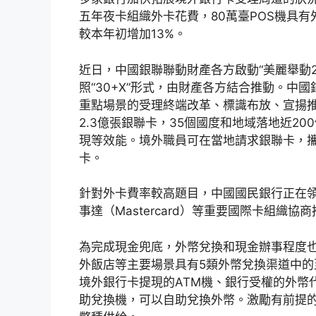
五年夜卡組織外卡花費，80萬臺POS機具
較本年初增加13%。
近日，中國銀聯聯動財產各方啟動“美麗舉動2
照“30+X”形式，由財產各方結合推動。中
重點場景的受理終端改革、標識布放、宣揚推
2.3億張銀聯卡，35個國度和地域落地近2
現等效能。境外職員可在當地請求銀聯卡，攜
卡。
針對外卡費率較高題目，中國國民銀行正在
事達（Mastercard）等重要國際卡組織
為完成現金兜底，外幣兌換和現金辦事程度
外飯店等主要場景具有5類外幣兌換渠道中
境外銀行卡提現的ATM機、銀行受權的外幣
助兌換機，可以自助兌換外幣。激勵有前提