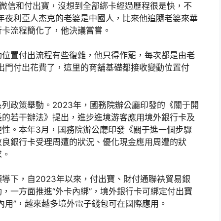
綁定微信和付出寶，沒想到全部綁卡經過歷程很是快，不
年夜利亞人杰克的老婆是中國人，比來他追隨老婆來華
行卡流程簡化了，他決議嘗嘗。
動位置付出流程有些復雜，他只得作罷，每次都是由老
出門付出花費了，這里的商舖基礎都接收變動位置付
列政策舉動。2023年，國務院辦公廳印發的《關于開
長的若干辦法》提出，進步進境游客應用境外銀行卡及
便性。本年3月，國務院辦公廳印發《關于進一個步驟
改良銀行卡受理周遭的狀況、優化現金應用周遭的狀
求。
導下，自2023年以來，付出寶、財付通聯袂貿易銀
，一方面推進“外卡內綁”，境外銀行卡可綁定付出寶
內用”，越來越多境外電子錢包可在國際應用。