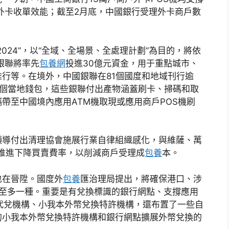
有外卡收單效能；截至2月底，中國銀行受理外卡商戶數
024”，以“全域、全場景、全處理計劃”為目的，將依
國銀聯將率先
包養網
投進30億元資金，用于重點城市、
行等。在境外，中國銀聯在81個國度和地域刊行逾
00個當地錢包，這些銀聯付出產物涵蓋刷卡、掃碼和取
帶至中國境內應用ATM機取現或應用商戶POS機刷
領導付出清理協會施展行業自律組織感化，與維薩、萬
協商推進下降買賣費率，以削減商戶受理成
包養
本。
也在晉陞。國度外
包養
匯治理局提出，將確保港口、涉
的至多一種。重要是有兌換標識的銀行網點、支撐應用
代兌機構、小我本外幣兌換特許機構，還布置了一些自
的小我本外幣兌換特許機構和銀行網點擴展外幣兌換的