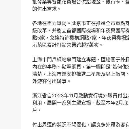
批發業等各類花費場合供給現金、銀行卡、
的付出需求。
各地在盡力舉動。北京市正在推進全市重點
級改革，并樹立首都國際機場和年夜興國際
點5家，兌換特許機構網點7家，年夜興機場
示范區累計打點營業跨越7萬次。
上海市門戶網站專門建立專題，匯總關于外
內在的事務。點擊網頁，第一欄即是“若何像
清楚。上海市還安排推進三星級及以上飯店、
外游客付出辦事。
浙江省自2023年11月啟動實行境外職員
利用，展開一系列主題宣揚。截至本年2月底
戶。
付出周遭的狀況不竭優化，讓良多外籍游客