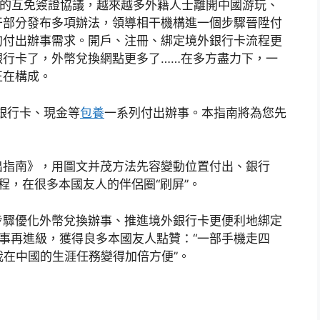
照的互免簽證協議，越來越多外籍人士離開中國游玩、
干部分發布多項辦法，領導相干機構進一個步驟晉陞付
的付出辦事需求。開戶、注冊、綁定境外銀行卡流程更
銀行卡了，外幣兌換網點更多了……在多方盡力下，一
正在構成。
銀行卡、現金等
包養
一系列付出辦事。本指南將為您先
出指南》，用圖文并茂方法先容變動位置付出、銀行
程，在很多本國友人的伴侶圈“刷屏”。
步驟優化外幣兌換辦事、推進境外銀行卡更便利地綁定
事再進級，獲得良多本國友人點贊：“一部手機走四
讓我在中國的生涯任務變得加倍方便”。