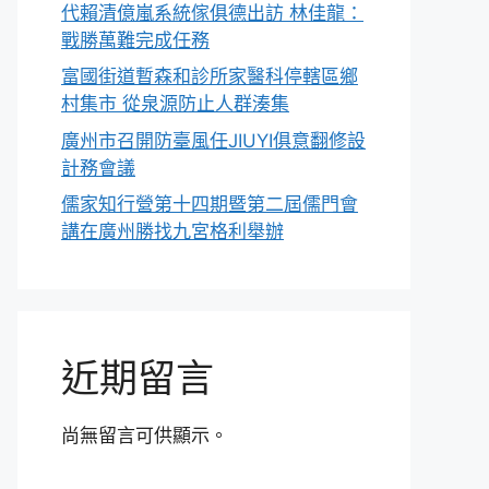
代賴清億嵐系統傢俱德出訪 林佳龍：
戰勝萬難完成任務
富國街道暫森和診所家醫科停轄區鄉
村集市 從泉源防止人群湊集
廣州市召開防臺風任JIUYI俱意翻修設
計務會議
儒家知行營第十四期暨第二屆儒門會
講在廣州勝找九宮格利舉辦
近期留言
尚無留言可供顯示。