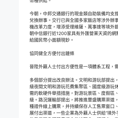
幣種供給。
今朝，中邦交通銀行的現金類自助裝備均支
兌換辦事。交行已與全國多家飯店等涉外辦事
機改革力度，增添受理維薩、萬事達等境外
朝中信銀行近1200家具有外匯營業天資的
給國民幣小面額現鈔。
協同健全方便付出鏈條
晉陞外籍人士付出方便性是一項體系工程，
多個部分提出改良辦法。文明和游玩部提出，
級夜間文明和游玩花費集聚區、國度級游玩
需的軟硬件舉措措施，對游玩景區、度假區
級。路況運輸部提出，將推進豐盛購票渠道
種證件線上購票，并持續保存人工售票窗口
展付出渠道，一些企業為外籍人士供給“境外