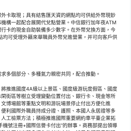
撐外卡取現；具有結售匯天資的網點均可供給外幣現鈔
機構一起配合展開代兌點營業。中信銀行加年夜ATM
銀行卡的現金自助裝備多少數字。在外幣兌換方面，今
網點均可受理外籍來華職員外幣兌進營業，并可向客戶供
需求多個部分、多種氣力親密共同，配合推動。
將推進國度4A級以上景區、國度級游玩度假區、國度
休閑街區等樹立受理變動位置付出、銀行卡、現金等所
、文博場館等重點文明和游玩場景停止付出方便化進
，便利國際外職員持成分證、護照、本國人永居證等多
、人工檢票方法；積極推進國際重要網約車平臺企業拓
手機號注冊+國際信譽卡付出”的辦事。商務部提出領導