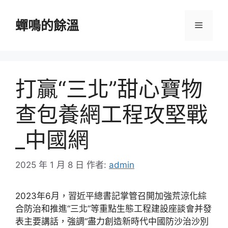
跳
至
蟬鳴的餘溫
選
主
要
單
內
容
打贏“三北”甜心寶物
查包養網工程攻堅戰
_中國網
2025 年 1 月 8 日
作者:
admin
2023年6月，習近平總書記掌管召開加強荒涼化綜
合防治和推進“三北”等重點生態工程建設座談會并發
表主要講話，強調“盡力創造新時代中國防沙治沙別