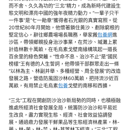
而不舍、久久為功的“三北”精力，成為新時代建設生
態文明和漂亮中國的強年夜精力動力。“一輩子只干
一件事”是“七一勛章”獲得者石光銀的真實寫照。從
20世紀80年月開始，他懷著鎖住黃沙、剷除窮根的
堅定信心，辭往鄉農場場長職務，舉家搬
包養網
進
沙區，帶領鄉親投身治沙事業，在荒沙、堿灘上累
計造林數十萬畝，在毛烏素戈壁南緣構筑起一道長
百余里的綠色樊籬。“性命不息、治沙不止”是“國民
榜樣”王有德的人生誓詞，他帶領干部群眾走出一條
“以林為主、林副并舉、多種經營、周全發展”的改造
發展之路，營造防風固沙林60萬畝，把持流沙近百
萬畝，有用禁止毛烏素
包養
戈壁的南移和西擴。
“三北”工程在開創防沙治沙新局勢的同時，也積極融
進處所經濟社會發展全局，統籌防沙治沙和平易近
生改良，盡力實現生態、經濟、社會效益協調發
展。通過鼎力發展干鮮果品等生態經濟林產業，林-
藥、林-菌、林-菜、林-草等林下經濟，“三北”工程