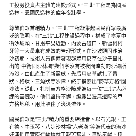
工投勞投資占主體的建設形式。“三北”工程是為國民
造林、靠國民造林的偉年夜壯舉。
尊敬群眾首創精力，“三北”工程凝集起國民群眾最廣
泛的聰明。在“三北”工程建設過程中，構成了寧夏中
衛沙坡頭、甘肅平易近勤、內蒙古磴口、新疆柯柯
牙等一大量卓有成效的管理形式。在沙坡頭固沙治
沙初期，技術人員偶爾發現群眾用麥草在沙子里扎
出的“中衛固沙林場”幾個字沒有被夜間流動的沙濤所
淹沒，由此產生了新靈感，先后用麥草試扎了帶
狀、格狀、三角狀等沙障，終于摸索出“麥草方格”固
沙法。從此，扎制草方格沙障成為每一位“三北”人必
練的基礎功，他們堅持不懈，編織出漫無邊際的草
方格地毯，用此罩住了滾滾流沙。
國民群眾是“三北”精力的重要締造者。以石光銀、王
有德、牛玉琴、八步沙林場“六老漢”等為代表的治沙
好漢們用實際行動鑄就了艱苦奮斗、無私奉獻、鍥