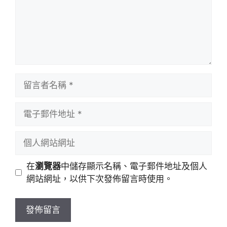
留
言
者
電
名
子
稱
郵
個
件
人
地
網
在
瀏覽器
中儲存顯示名稱、電子郵件地址及個人
址
站
網站網址，以供下次發佈留言時使用。
網
址