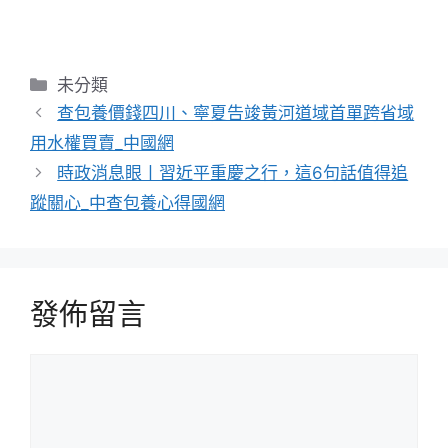
分
未分類
類
查包養價錢四川、寧夏告竣黃河道域首單跨省域
用水權買賣_中國網
時政消息眼丨習近平重慶之行，這6句話值得追
蹤關心_中查包養心得國網
發佈留言
留
言