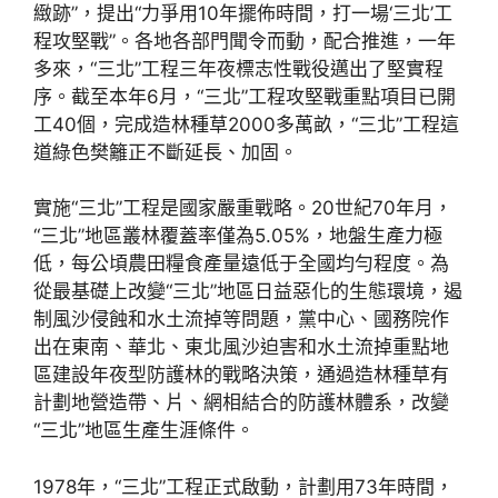
緻跡”，提出“力爭用10年擺佈時間，打一場‘三北’工
程攻堅戰”。各地各部門聞令而動，配合推進，一年
多來，“三北”工程三年夜標志性戰役邁出了堅實程
序。截至本年6月，“三北”工程攻堅戰重點項目已開
工40個，完成造林種草2000多萬畝，“三北”工程這
道綠色樊籬正不斷延長、加固。
實施“三北”工程是國家嚴重戰略。20世紀70年月，
“三北”地區叢林覆蓋率僅為5.05%，地盤生產力極
低，每公頃農田糧食產量遠低于全國均勻程度。為
從最基礎上改變“三北”地區日益惡化的生態環境，遏
制風沙侵蝕和水土流掉等問題，黨中心、國務院作
出在東南、華北、東北風沙迫害和水土流掉重點地
區建設年夜型防護林的戰略決策，通過造林種草有
計劃地營造帶、片、網相結合的防護林體系，改變
“三北”地區生產生涯條件。
1978年，“三北”工程正式啟動，計劃用73年時間，