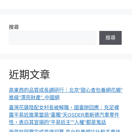
搜尋
搜尋
近期文章
高東西的品質成長調研行｜北京“甜心查包養網花鄉”
進級“漂亮財產”_中國網
臺灣花蓮陸配女村長被解職，國臺辦回應：充足裸
露平易近進黨當局“臺獨”天OSDER奧斯德汽車零件
性，表白其宣揚的“平易近主”“人權”都是鬼話