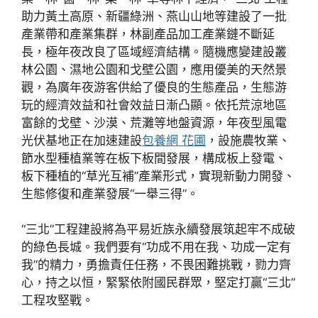
助力黃土高原、新疆綠洲、燕山山地等建設了一批
產業帶和產業集群，林副產品加工產業鏈不斷延
長，極年夜改良了區域經濟結構。隨機應變建設叢
林公園、濕地公園和戈壁公園，應用優美的天然景
觀，為廣年夜游客供給了優良的生態產品，生態游
玩的經濟效益和社會效益日漸凸顯。依托荒涼地區
富餘的戈壁、沙漠、荒灘等地盤資源，年夜型風電
光伏基地正在加速建設
包養網 花圃
，設施農牧業、
節水型種植業等在板下板間發展，構成板上發電、
板下種植的“草光互補”產業形式，實現新動力開發、
生態修復和產業發展“一舉三得”。
“三北”工程建設將為平易近族永續發展筑起牢不成破
的綠色長城。我們要有“功成不用在我、功成一定有
我”的精力，勇擔責任任務，不畏困難挑戰，勠力齊
心，持之以恒，緊緊依附國民群眾，堅定打贏“三北”
工程攻堅戰。