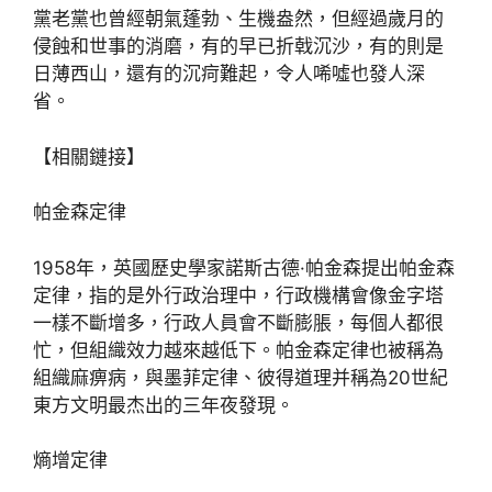
黨老黨也曾經朝氣蓬勃、生機盎然，但經過歲月的
侵蝕和世事的消磨，有的早已折戟沉沙，有的則是
日薄西山，還有的沉疴難起，令人唏噓也發人深
省。
【相關鏈接】
帕金森定律
1958年，英國歷史學家諾斯古德·帕金森提出帕金森
定律，指的是外行政治理中，行政機構會像金字塔
一樣不斷增多，行政人員會不斷膨脹，每個人都很
忙，但組織效力越來越低下。帕金森定律也被稱為
組織麻痹病，與墨菲定律、彼得道理并稱為20世紀
東方文明最杰出的三年夜發現。
熵增定律