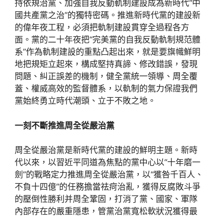
持依規治黨、加強自我反動軌制建設成為新時代“中
國共產黨之治”的獨特密碼。推進新時代黨的建設新
的偉年夜工程，必須把軌制建設貫穿全過程各方
面。黨的二十年夜把“完美黨的自我反動軌制規范體
系”作為軌制建設的重點凸起出來，就是要旗幟鮮明
地把規矩立起來，構成堅持真諦、修改錯誤，發現
問題、糾正誤差的機制，健全黨統一領導、周全覆
蓋、權威高效的監督體系，以軌制的氣力保證我們
黨始終勇立時代潮頭、立于不敗之地。
一刻不斷推進周全從嚴治黨
周全從嚴治黨是新時代黨的建設的鮮明主題。新時
代以來，以習近平同道為焦點的黨中心以“十年磨一
劍”的戰略定力推進周全從嚴治黨，以“獲咎千百人、
不負十四億”的任務擔當祛疴治亂，獲得反腐敗斗爭
的壓倒性勝利并周全鞏固，打消了黨、國家、軍隊
內部存在的嚴重隱患，管黨治黨寬松軟狀況獲得最