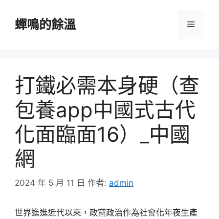
跳
至
蟬鳴的餘溫
選
主
要
單
內
容
打鐵必需本身硬（查
包養app中國式古代
化面臨面16）_中國
網
2024 年 5 月 11 日
作者:
admin
世界進進近代以來，政黨政治作為社會化年夜生產