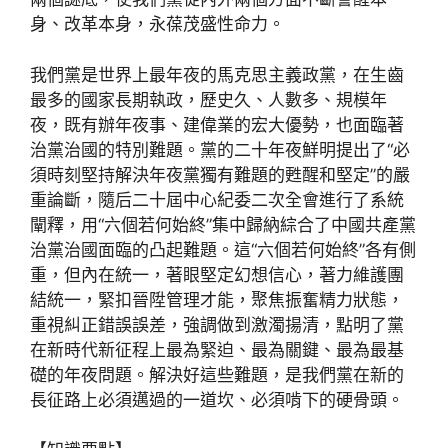
身、改革本身，永葆茂盛性命力。
我們黨是世界上最年夜的馬克思主義政黨，在生齒
最多的國家長期執政，歷史久、人數多、規模年
夜，既有辦年夜事、建偉業的宏大優勢，也面臨著
治黨治國的特別難題。黨的二十年夜鮮明提出了“必
須時刻堅持解決年夜黨獨有難題的甦醒和堅定”的嚴
重論斷，隨后二十屆中心紀委二次全會進行了系統
闡釋，用“六個若何始終”集中歸納綜合了中國共產黨
治黨治國面臨的凸起難題。這“六個若何始終”各有側
重，但內在統一，著眼堅定幻想信心，著力維護團
結統一，緊扣晉陞管理才能，聚焦振奮精力狀態，
重視糾正錯誤誤差，強調做到激濁揚清，點明了黨
在新時代新征程上最為緊迫、最為關鍵、最為最基
礎的年夜問題。解決好這些難題，是我們黨在新的
長征路上必須邁過的一道坎、必須啃下的硬骨頭。