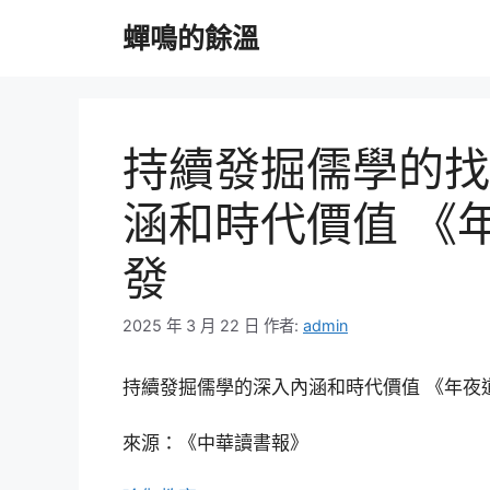
跳
蟬鳴的餘溫
至
主
要
內
容
持續發掘儒學的找
涵和時代價值 《
發
2025 年 3 月 22 日
作者:
admin
持續發掘儒學的深入內涵和時代價值 《年夜
來源：《中華讀書報》