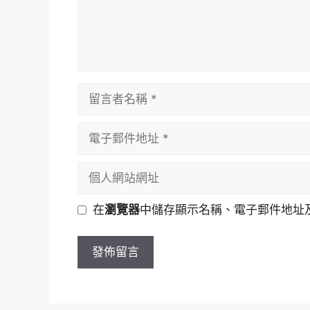
留
言
者
電
名
子
稱
郵
個
件
人
地
網
在
瀏覽器
中儲存顯示名稱、電子郵件地址
址
站
網
址