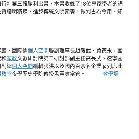
行》第三輯勝利出書，本書收錄了18位專家學者的講
先賢聰明精煉，進步傳統文明素養，做到古為今用、知
李巖，國際儒
個人空間
聯副理事長趙毅武、賈德永，國
史和
家教
文獻研討院第二研討部副主任高長武、遼寧國
團副總
個人空間
編輯張洪以及國內百余名企業家列席此
蹈教室
夜學歷史學院傳授孟憲實掌管。
教學場