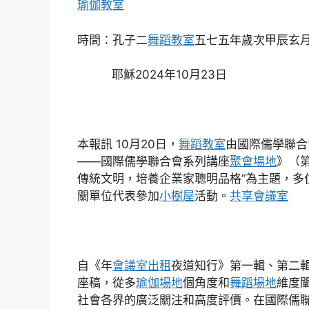
瑜伽教室
時間：孔子二
舞蹈教室
五七五年歲次甲辰玄
耶穌2024年10月23日
本報訊 10月20日，
舞蹈教室
由國際儒學聯合
——國際儒學聯合會系列講座
聚會場地
》（
傳統文明，培養企業家聰明品格”為主題，多
關單位代表參加
小樹屋
活動。
共享會議室
自《年
會議室出租
夜道知行》第一輯、第二輯
座稿，從多
瑜伽場地
個角度和
舞蹈場地
維度
社會各界的廣泛關注和高度評價。在國際儒