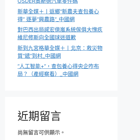
OSDER奧斯德汽車零件碼
新華全媒＋丨返鄉“新農夫查包養心
得” 逐夢“興農路”_中國網
對巴西出局感宏億嵐系統傢俱大愧疚
維尼修斯向全國球迷道歉
新到九宮格華全媒＋丨北京：救災物
質“遞”到村_中國網
“人工智能+”，查包養心得央企咋布
局？（產經察看）_中國網
近期留言
尚無留言可供顯示。