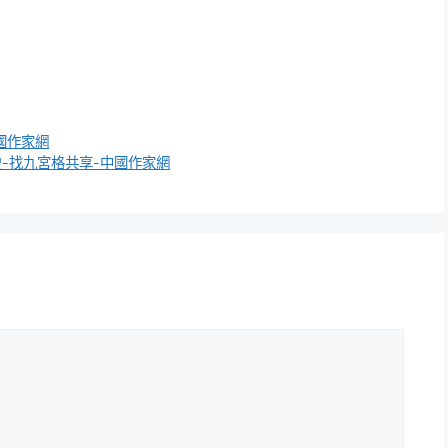
國作家網
-找九宮格共享-中國作家網