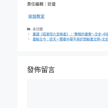
責任編輯：近復
瑜伽教室
分
未分類
類
重讀《孤單找九宮格者》：“艷服的畫像”–文史–中
書躲古今：從天一閣看中華平易近間躲書文明–文史
發佈留言
留
言