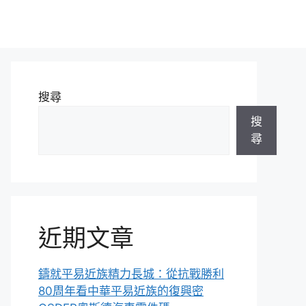
搜尋
搜
尋
近期文章
鑄就平易近族精力長城：從抗戰勝利
80周年看中華平易近族的復興密