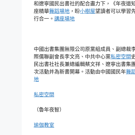
和遼寧國民出書社的配合盡力下，《年夜道知
座精華
舞蹈場地
，盼
小樹屋
望讀者可以學習
行合一。
講座場地
中國出書集團無限公司原黨組成員、副總裁
際儒聯副會長李文亮、中共中心黨
私密空間
民出書社社長兼總編輯蔡文祥、遼寧出書集
次活動并為新書開幕。活動由中國國民年
舞
地
私密空間
（魯年夜智）
瑜伽教室