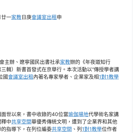
月廿一
家教
日庚
會議室出租
申
會主辦、遼寧國民出書社承
家教
辦的《年夜道知行
第三輯）新書首發式在京舉行。本次活動以“傳授學者講
位國
會議室出租
內著名專家學者、企業家及相
1對1教學
面世以來，書中收錄的40位當
瑜伽場地
代學術名家講
闡釋中
共享空間
華優秀傳統文明，遭到了企業界和其他
聯的指導下，在列位編委
共享空間
、列
1對1教學
位作者