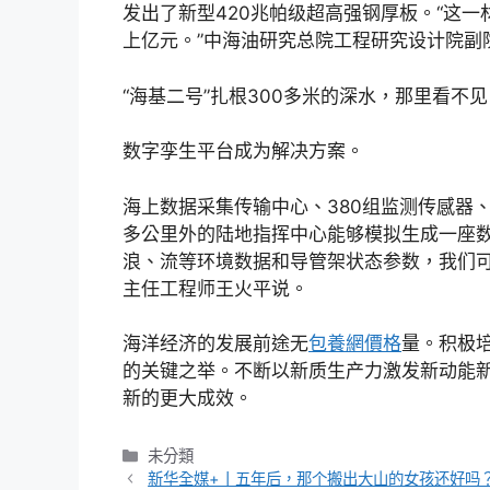
发出了新型420兆帕级超高强钢厚板。“这一
上亿元。”中海油研究总院工程研究设计院副
“海基二号”扎根300多米的深水，那里看不
数字孪生平台成为解决方案。
海上数据采集传输中心、380组监测传感器
多公里外的陆地指挥中心能够模拟生成一座数
浪、流等环境数据和导管架状态参数，我们可
主任工程师王火平说。
海洋经济的发展前途无
包養網價格
量。积极
的关键之举。不断以新质生产力激发新动能
新的更大成效。
分
未分類
類
新华全媒+丨五年后，那个搬出大山的女孩还好吗