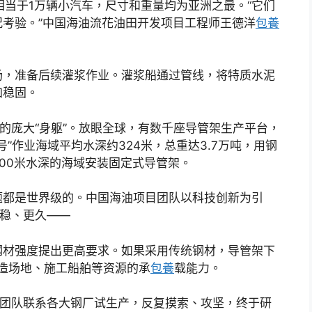
量相当于1万辆小汽车，尺寸和重量均为亚洲之最。“它们
况考验。”中国海油流花油田开发项目工程师王德洋
包養
场，准备后续灌浆作业。灌浆船通过管线，将特质水泥
加稳固。
台的庞大“身躯”。放眼全球，有数千座导管架生产平台，
号”作业海域平均水深约324米，总重达3.7万吨，用钢
00米水深的海域安装固定式导管架。
题都是世界级的。中国海油项目团队以科技创新为引
更稳、更久——
钢材强度提出更高要求。如果采用传统钢材，导管架下
建造场地、施工船舶等资源的承
包養
载能力。
目团队联系各大钢厂试生产，反复摸索、攻坚，终于研