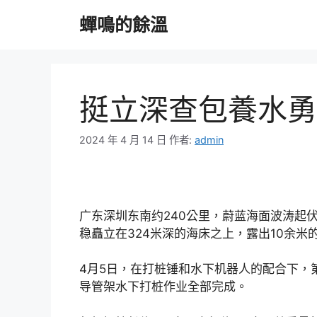
跳
蟬鳴的餘溫
至
主
要
內
容
挺立深查包養水勇
2024 年 4 月 14 日
作者:
admin
广东深圳东南约240公里，蔚蓝海面波涛起伏
稳矗立在324米深的海床之上，露出10余米
4月5日，在打桩锤和水下机器人的配合下，第
导管架水下打桩作业全部完成。