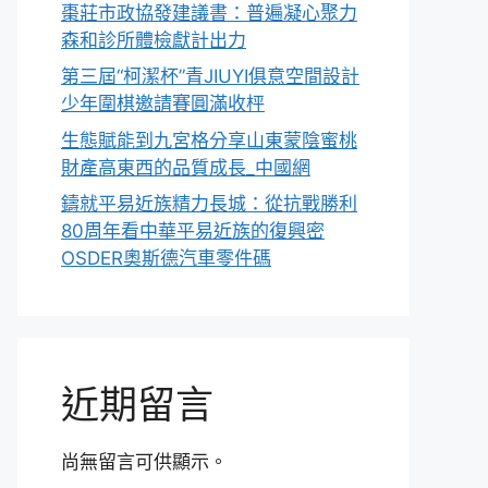
棗莊市政協發建議書：普遍凝心聚力
森和診所體檢獻計出力
第三屆“柯潔杯”青JIUYI俱意空間設計
少年圍棋邀請賽圓滿收枰
生態賦能到九宮格分享山東蒙陰蜜桃
財產高東西的品質成長_中國網
鑄就平易近族精力長城：從抗戰勝利
80周年看中華平易近族的復興密
OSDER奧斯德汽車零件碼
近期留言
尚無留言可供顯示。