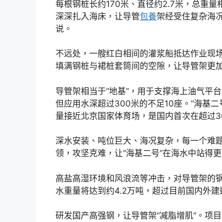
每根钢桩长约170米、直径约2.7米，总重
深深扎入海床，让导管
包養
架经受住复杂海
说。
不远处，一艘红白相间的灌浆船抵达作业现
填满钢桩与裙桩套筒间的空隙，让导管架更
导管架相当于“地基”，用于支撑海上油气平
但应用水深超过300米的不足10座。“海基二
量接近北京国家体育场，是国内首次在超过3
深水安装、吨位巨大、海况复杂，每一个难
领，攻坚克难，让“海基二号”在海水中站得
高盐高湿环境和风浪流等冲击，对导管架的
水重量将达到约4.2万吨，超过目前国内外
研发国产高强钢，让导管架“减脂增肌”。项