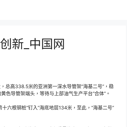
创新_中国网
，总高338.5米的亚洲第一深水导管架“海基二号”，稳
的黄色导管架端头，等待与上部油气生产平台“合体”。
十六根钢桩“钉入”海底地层134米，至此，“海基二号”