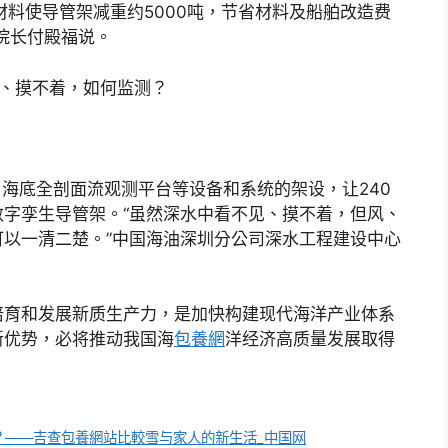
材料使导管架减重约5000吨，节省材料及船舶改造费
院长付殿福说。
见、摸不着，如何监测？
、海底全剖面流观测平台等设备和系统的架设，让240
字孪生导管架。“虽然深水中看不见、摸不着，但风、
以一清二楚。”中国海油深圳分公司深水工程建设中心
培育和发展新质生产力，是加快构建现代海洋产业体系
新优势，必将推动我国海
包養網
洋经济高质量发展取得
？——吉查包養網站比較雪与家人的新生活_中国网