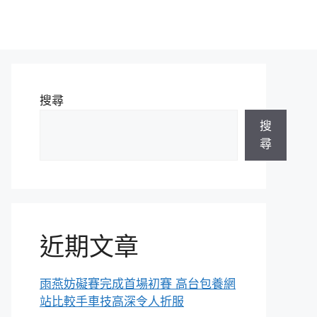
搜尋
搜
尋
近期文章
雨燕妨礙賽完成首場初賽 高台包養網
站比較手車技高深令人折服