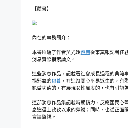
【薦書】
內在的事務簡介：
本書匯編了作者吳光玲
包養
從事黨報記者任
消息實際摸索論文。
這些消息作品，記載著社會成長過程的典範
揚邪氣的
包養
，有追蹤關心平易近生的，有
範做功德的，有展現女性風度的，也有引認
這部消息作品集記載時期精力，反應國民心
息途徑上孜孜以求的萍蹤；同時，也從正面
言論監視。