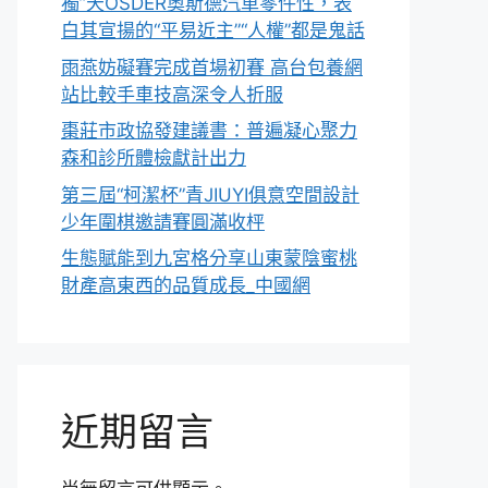
獨”天OSDER奧斯德汽車零件性，表
白其宣揚的“平易近主”“人權”都是鬼話
雨燕妨礙賽完成首場初賽 高台包養網
站比較手車技高深令人折服
棗莊市政協發建議書：普遍凝心聚力
森和診所體檢獻計出力
第三屆“柯潔杯”青JIUYI俱意空間設計
少年圍棋邀請賽圓滿收枰
生態賦能到九宮格分享山東蒙陰蜜桃
財產高東西的品質成長_中國網
近期留言