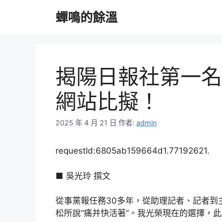
跳
蟬鳴的餘溫
至
主
要
內
容
揭陽日報社第一名
網站比擬！
2025 年 4 月 21 日
作者:
admin
requestId:6805ab159664d1.77192621.
■ 吳光玲 撰文
從事黨報任務30多年，從助理記者、記者到
松所說“痛并快活著”。我光榮現在的選擇，此