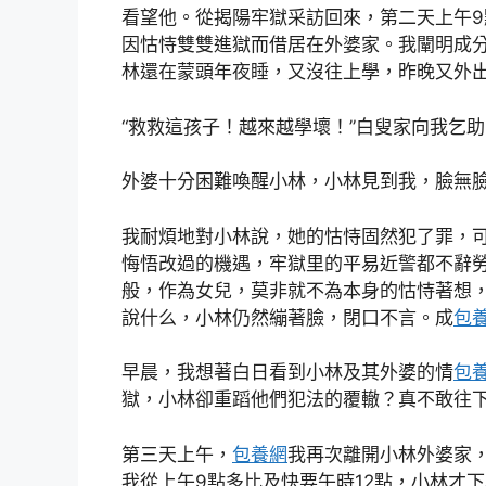
看望他。從揭陽牢獄采訪回來，第二天上午
因怙恃雙雙進獄而借居在外婆家。我闡明成
林還在蒙頭年夜睡，又沒往上學，昨晚又外
“救救這孩子！越來越學壞！”白叟家向我乞
外婆十分困難喚醒小林，小林見到我，臉無
我耐煩地對小林說，她的怙恃固然犯了罪，
悔悟改過的機遇，牢獄里的平易近警都不辭
般，作為女兒，莫非就不為本身的怙恃著想
說什么，小林仍然繃著臉，閉口不言。成
包
早晨，我想著白日看到小林及其外婆的情
包養
獄，小林卻重蹈他們犯法的覆轍？真不敢往
第三天上午，
包養網
我再次離開小林外婆家
我從上午9點多比及快要午時12點，小林才