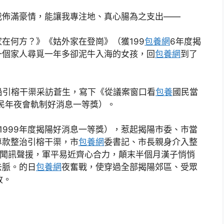
我佈滿豪情，能讓我專注地、真心腸為之支出——
在何方？》《姑外家在登崗》（獲199
包養網
6年度揭
一個家人尋覓一年多卻泥牛入海的女孩，回
包養網
到了
沿引榕干渠采訪蒼生，寫下《從議案窗口看
包養
國民當
國民年夜會軌制好消息一等獎）。
1999年度揭陽好消息一等獎），惹起揭陽市委、市當
專款整治引榕干渠，市
包養網
委書記、市長親身介入整
聞訊聲援，軍平易近齊心合力，顛末半個月漢子悄悄
去脈。的日
包養網
夜奮戰，使穿過全部揭陽郊區、受眾
故。