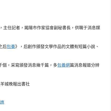
員，主任記者，揭陽市作家協會副秘書長，供職于消息媒
之后
包養
》，后創作頒發文學作品的文體有短篇小說、
近千個，采寫頒發消息幾千篇，多
包養網
篇消息報道分辨
網
羊城晚報出書社
回應