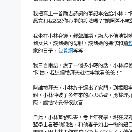
我把寫上一首勵志詩詞的筆記本送給小林：“
愿意和我說說你心里的設法嗎？”她照舊不吭
我坐在小林身邊，輕聲細語，誨人不倦地對
到女兒，談到她的母親，談到她的進修和前
家的日子，
包養網
等等。
我三言兩語，說了一個多小時的話，小林聽著
“阿姨，我這個禮拜天就往牢獄看爸爸！”
阿誰禮拜天，小林終于邁出了家門，到揭陽
親。小林沖破了多年來的心思妨礙，勇整理
際，讓怙恃覺得很欣喜。
自此，小林奮發唸書，考上年夜學，現在成
藍學士看著他問道，和他妻子如出一轍的題