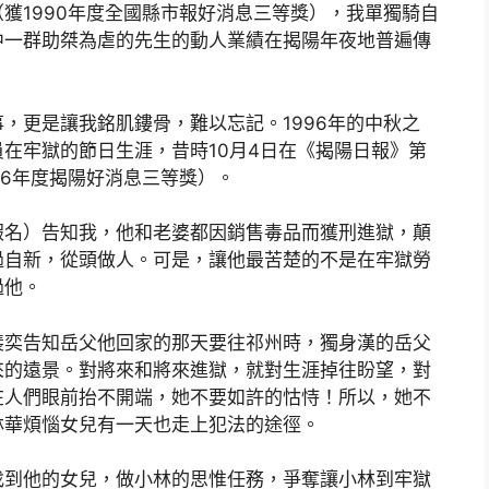
獲1990年度全國縣市報好消息三等獎），我單獨騎自
中一群助桀為虐的先生的動人業績在揭陽年夜地普遍傳
，更是讓我銘肌鏤骨，難以忘記。1996年的中秋之
在牢獄的節日生涯，昔時10月4日在《揭陽日報》第
96年度揭陽好消息三等獎）。
假名）告知我，他和老婆都因銷售毒品而獲刑進獄，顛
過自新，從頭做人。可是，讓他最苦楚的不是在牢獄勞
過他。
裴奕告知岳父他回家的那天要往祁州時，獨身漢的岳父
來的遠景。對將來和將來進獄，就對生涯掉往盼望，對
在人們眼前抬不開端，她不要如許的怙恃！所以，她不
林華煩惱女兒有一天也走上犯法的途徑。
找到他的女兒，做小林的思惟任務，爭奪讓小林到牢獄