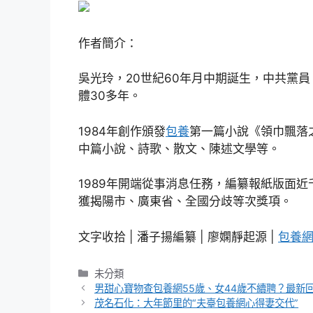
作者簡介：
吳光玲，20世紀60年月中期誕生，中共黨
體30多年。
1984年創作頒發
包養
第一篇小說《領巾飄落
中篇小說、詩歌、散文、陳述文學等。
1989年開端從事消息任務，編纂報紙版面
獲揭陽市、廣東省、全國分歧等次獎項。
文字收拾 | 潘子揚編纂 | 廖嫻靜起源 |
包養
分
未分類
類
男甜心寶物查包養網55歲、女44歲不續聘？最新
茂名石化：大年節里的“夫臺包養網心得妻交代”