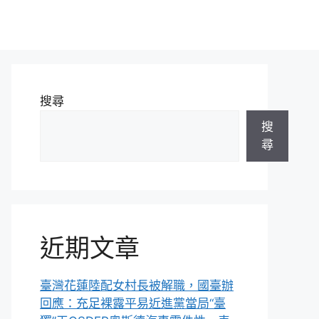
搜尋
搜
尋
近期文章
臺灣花蓮陸配女村長被解職，國臺辦
回應：充足裸露平易近進黨當局“臺