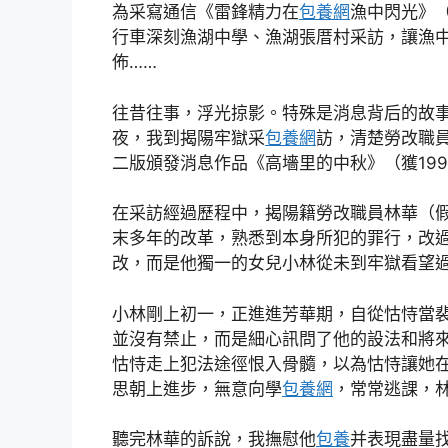
為采寫通信《雷鋒精力在
包養網
漁中閃光》（
行車深刻漁湖中學、漁湖張厝村采訪，讓漁
佈……
往昔往事，浮光掠影。特殊是消息背后的故事
夜，我到揭陽牢獄采
包養網
訪，清楚勞改職員
二版頒發消息作品《高墻里的中秋》（獲19
在采訪經過歷程中，揭陽籍勞改職員林華（
末多年的改革，熟悉到本身所犯的罪行，改
改，而是他獨一的女兒小林從未到牢獄看望
小林剛上初一，正進進芳華期，自從怙恃當
並沒有禁止，而是細心訊問了他的設法和將
怙恃走上犯法途徑恨入骨髓，以為怙恃讓她
思朝上進步，無意向學
包養網
，常常逃課，
聽完林華的訴說，我撫慰他
包養
并表現盡量