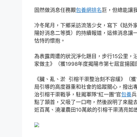
固然做消息任務艱
包養網排名
巨，但總能讓
冷冬尾月，下鄉采訪流落少女，寫下《姑外家
陽好消息二等獎）的持續報道，這條消息讓
怙恃的懷抱。
為表露周遭的狀況淨化題目，步行15公里，
家做主》（獲1998年度揭陽市第七屆宣揚
《臟、亂、淤 引榕干渠整治刻不容緩》（獲
局引導的高度器重和社會的追蹤關心，撥出
治引榕干渠戰爭，駐揭軍隊“紅一團”官
包養
兵
點了頷首，又吸了一口吻，然後說明了來龍
近百萬、澆灌農田10萬畝的引榕干渠清亮如