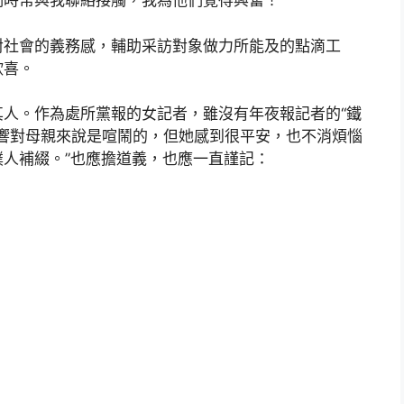
們時常與我聯絡接觸，我為他們覺得興奮！
對社會的義務感，輔助采訪對象做力所能及的點滴工
欣喜。
人。作為處所黨報的女記者，雖沒有年夜報記者的“鐵
那聲響對母親來說是喧鬧的，但她感到很平安，也不消煩惱
僕人補綴。”也應擔道義，也應一直謹記：