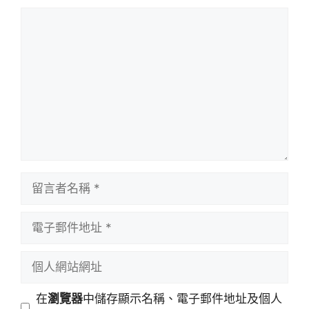
留
言
留
言
者
電
名
子
稱
郵
個
件
人
地
網
在
瀏覽器
中儲存顯示名稱、電子郵件地址及個人
址