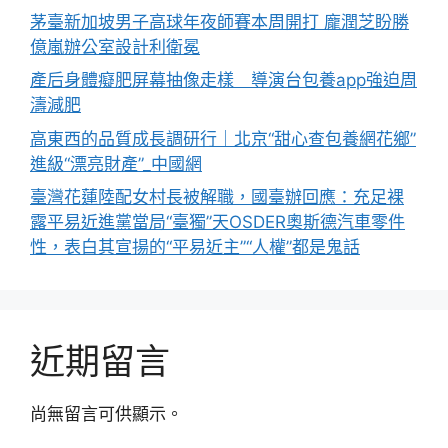
茅臺新加坡男子高球年夜師賽本周開打 龐潤芝盼勝
億嵐辦公室設計利衛冕
產后身體癡肥屏幕抽像走樣 導演台包養app強迫周
濤減肥
高東西的品質成長調研行｜北京“甜心查包養網花鄉”
進級“漂亮財產”_中國網
臺灣花蓮陸配女村長被解職，國臺辦回應：充足裸
露平易近進黨當局“臺獨”天OSDER奧斯德汽車零件
性，表白其宣揚的“平易近主”“人權”都是鬼話
近期留言
尚無留言可供顯示。