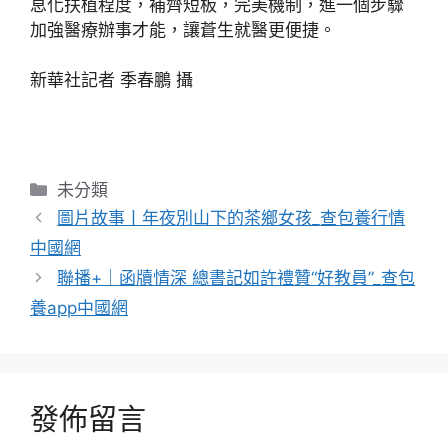
息化扶植程度，補齊短板，完美機制，進一個步驟
加強醫療辦事才能，讓蒼生就醫更便捷。
新華社記者 季春鵬 攝
分
未分類
類
圖片故事丨年夜別山下的茶鄉女孩_查包養行情
中國網
聯播+｜函牘情深 總書記如許禮贊“好教員”_查包
養app中國網
發佈留言