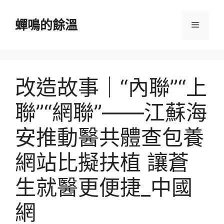
跳
至
蟬鳴的餘溫
選
主
要
單
內
容
改造故事｜“內聯”“上
聯”“網聯”——江蘇海
安推動醫共體查包養
網站比擬扶植 讓蒼
生就醫更便捷_中國
網