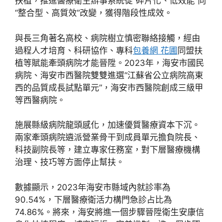
扶植，推進醫療衛生辦事系統從“碎片化、低效能”向
“整合型、高質效”改變，獲得階段性成效。
與長三角著名高校、病院樹立慎密聯絡接觸，經由
過程人才培育、科研協作、專科
包養網 花圃
同盟扶
植等賦能牽頭病院才能晉陞。2023年，海安市國民
病院、海安市西醫院雙雙進選“江蘇省公立病院高東
西的品質成長試點單元”，海安市西醫院創成三級甲
等西醫病院。
施展縣級病院龍頭感化，加速優質醫療資本下沉。
兩家牽頭病院遴派營業骨干到成員單元擔負院長、
科技副院長等，建立專家任務室，對下層醫療機構
治理、技巧等方面停止幫扶。
數據顯示，2023年海安市縣域內就診率為
90.54%，下層醫療衛活力構門急診占比為
74.86%。將來，海安將進一個步驟晉陞衛生安康信