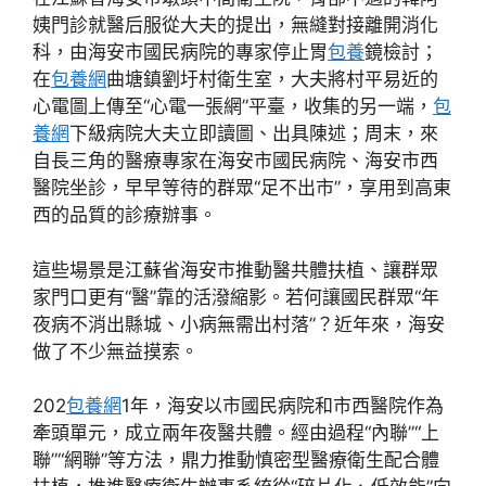
姨門診就醫后服從大夫的提出，無縫對接離開消化
科，由海安市國民病院的專家停止胃
包養
鏡檢討；
在
包養網
曲塘鎮劉圩村衛生室，大夫將村平易近的
心電圖上傳至“心電一張網”平臺，收集的另一端，
包
養網
下級病院大夫立即讀圖、出具陳述；周末，來
自長三角的醫療專家在海安市國民病院、海安市西
醫院坐診，早早等待的群眾“足不出市”，享用到高東
西的品質的診療辦事。
這些場景是江蘇省海安市推動醫共體扶植、讓群眾
家門口更有“醫”靠的活潑縮影。若何讓國民群眾“年
夜病不消出縣城、小病無需出村落”？近年來，海安
做了不少無益摸索。
202
包養網
1年，海安以市國民病院和市西醫院作為
牽頭單元，成立兩年夜醫共體。經由過程“內聯”“上
聯”“網聯”等方法，鼎力推動慎密型醫療衛生配合體