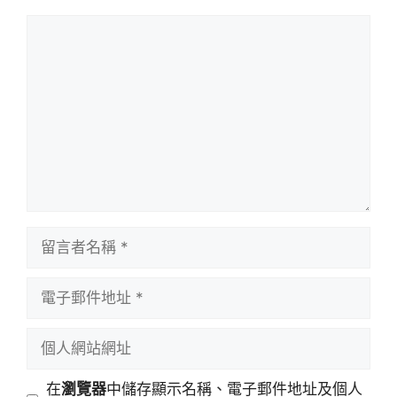
留
言
留
言
者
電
名
子
稱
郵
個
件
人
地
網
在
瀏覽器
中儲存顯示名稱、電子郵件地址及個人