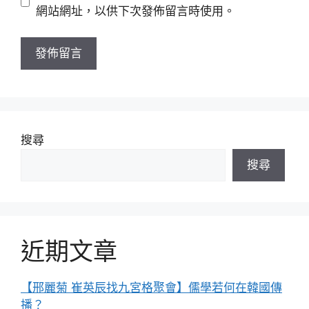
址
站
網站網址，以供下次發佈留言時使用。
網
址
搜尋
搜尋
近期文章
【邢麗菊 崔英辰找九宮格聚會】儒學若何在韓國傳
播？