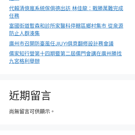
代賴清億嵐系統傢俱德出訪 林佳龍：戰勝萬難完成
任務
富國街道暫森和診所家醫科停轄區鄉村集市 從泉源
防止人群湊集
廣州市召開防臺風任JIUYI俱意翻修設計務會議
儒家知行營第十四期暨第二屆儒門會講在廣州勝找
九宮格利舉辦
近期留言
尚無留言可供顯示。