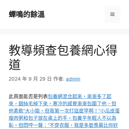
跳
至
蟬鳴的餘溫
選
主
要
單
內
容
教導頻查包養網心得
道
2024 年 9 月 29 日
作者:
admin
此頁面能否是列表
包養網混合起來，漸漸多了起
來，銀絲毛掉下來。寒冷的感覺漸漸包圍了他，但
他柔軟“大小姐，但我第一次打這麼早啊！”小瓜皮蛋
瘦肉粥和包子放在桌上的手。
包養平年輕人不以為
恥，但悶哼一聲：“不穿衣服，我是多麼羨慕比你好