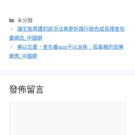
分
未分類
類
讓生態周遭的狀況法典更好踐行綠色成長理查包
養網念_中國網
樂以忘憂，查包養app不以治疾：孤單癥的音樂
療育_中國網
發佈留言
留
言