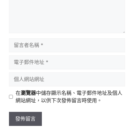
留
言
者
電
名
子
稱
郵
個
件
人
地
網
在
瀏覽器
中儲存顯示名稱、電子郵件地址及個人
址
站
網站網址，以供下次發佈留言時使用。
網
址