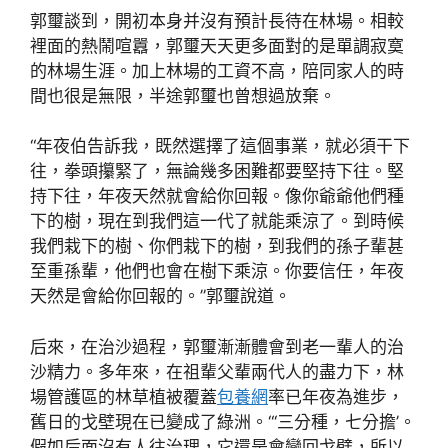
郭璽談到，開初本身并沒有預計長待在林場。相較
裡面的熱鬧喧囂，郭璽天天更多面對的是單調寂寞
的林場生涯。加上林場的工資不高，陪同家人的時
間也很是無限，半途郭璽也曾想過放棄。
“年夜伯告訴我，既然選擇了這個事業，就必須干下
往，拳頭攥緊了，無論幾多困難都要堅持下往。堅
持下往，年夜天然就會給你回報。像你爺爺他們種
下的樹，現在到我們這一代了就能乘涼了。到時候
我們栽下的樹、你們栽下的樹，到我們的孫子輩甚
至重孫輩，他們也會在樹下乘涼。你要信任，年夜
天然是會給你回報的。”郭璽說道。
后來，在治沙過程，郭璽漸漸體會到老一輩人的治
沙精力。多年來，在祖輩父輩兩代人的盡力下，林
場管護區的林草植被覆蓋
包養網
率已年夜為進步，
舊日的戈壁現在已變成了綠洲。“‘三分種，七分擔’。
假如后面沒有人往治理，它還是會變回戈壁，所以