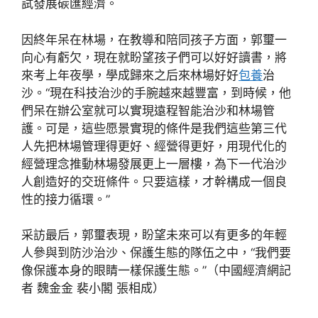
試發展碳匯經濟。
因終年呆在林場，在教導和陪同孩子方面，郭璽一
向心有虧欠，現在就盼望孩子們可以好好讀書，將
來考上年夜學，學成歸來之后來林場好好
包養
治
沙。“現在科技治沙的手腕越來越豐富，到時候，他
們呆在辦公室就可以實現遠程智能治沙和林場管
護。可是，這些愿景實現的條件是我們這些第三代
人先把林場管理得更好、經營得更好，用現代化的
經營理念推動林場發展更上一層樓，為下一代治沙
人創造好的交班條件。只要這樣，才幹構成一個良
性的接力循環。”
采訪最后，郭璽表現，盼望未來可以有更多的年輕
人參與到防沙治沙、保護生態的隊伍之中，“我們要
像保護本身的眼睛一樣保護生態。”（中國經濟網記
者 魏金金 裴小閣 張相成）