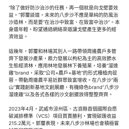
“除了做好防沙治沙的任務，再一個就是向戈壁要效
益。”郭璽談道，未來的八步沙不應是單純的防風治
沙造林，而是要“在治沙中致富、在致富中治沙”。本
身還年輕，盼望通過網絡渠道讓戈壁產生更多的經
濟效益。
這幾年，郭璽和林場其別人一路帶領周邊農戶多管
齊下發展沙產業，鼎力發展以枸杞為主的高效節水
生態經濟林，應用林地發展林下養殖業，培養“溜達
雞”brand，采取“公司+農戶+基地”的形式種植肉蓯
蓉，帶動周邊農平易近群眾致富增收。在八步沙“兩
山”實踐創新基地文創展廳，有機綠色brand“八步沙
溜達雞”以及各式各樣的沙文創擺放得整整齊齊。
2023年4月，武威市涼州區、古浪縣首個國際自愿
碳減排標準（VCS）項目買賣勝利，實現碳匯收益
215.2萬元。郭璽表現，未來八步沙林場也會積極嘗