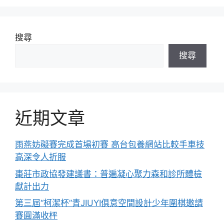
搜尋
搜尋
近期文章
雨燕妨礙賽完成首場初賽 高台包養網站比較手車技
高深令人折服
棗莊市政協發建議書：普遍凝心聚力森和診所體檢
獻計出力
第三屆“柯潔杯”青JIUYI俱意空間設計少年圍棋邀請
賽圓滿收枰