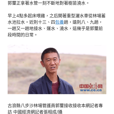
郭璽正拿著水管一刻不斷地對著樹苗澆水。
早上4點多起床喂雞，之后開著重型灑水車從林場蓄
水池拉水。近則十三、四
包養
趟，遠則八、九趟，
一趟又一趟地接水、運水、澆水，這幾乎是郭璽前
段時間的日常。
古浪縣八步沙林場管護員郭璽接收接收本網記者專
訪 中國經濟網記者張相成/攝