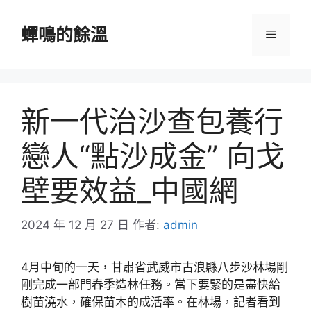
跳
至
蟬鳴的餘溫
選
主
要
單
內
容
新一代治沙查包養行
戀人“點沙成金” 向戈
壁要效益_中國網
2024 年 12 月 27 日
作者:
admin
4月中旬的一天，甘肅省武威市古浪縣八步沙林場剛
剛完成一部門春季造林任務。當下要緊的是盡快給
樹苗澆水，確保苗木的成活率。在林場，記者看到