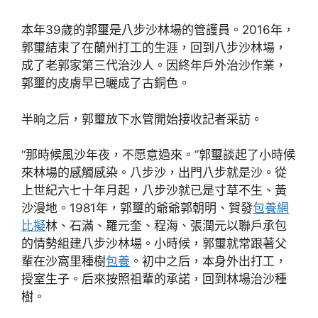
本年39歲的郭璽是八步沙林場的管護員。2016年，
郭璽結束了在蘭州打工的生涯，回到八步沙林場，
成了老郭家第三代治沙人。因終年戶外治沙作業，
郭璽的皮膚早已曬成了古銅色。
半晌之后，郭璽放下水管開始接收記者采訪。
“那時候風沙年夜，不愿意過來。”郭璽談起了小時候
來林場的感觸感染。八步沙，出門八步就是沙。從
上世紀六七十年月起，八步沙就已是寸草不生、黃
沙漫地。1981年，郭璽的爺爺郭朝明、賀發
包養網
比擬
林、石滿、羅元奎、程海、張潤元以聯戶承包
的情勢組建八步沙林場。小時候，郭璽就常跟著父
輩在沙窩里種樹
包養
。初中之后，本身外出打工，
授室生子。后來按照祖輩的承諾，回到林場治沙種
樹。