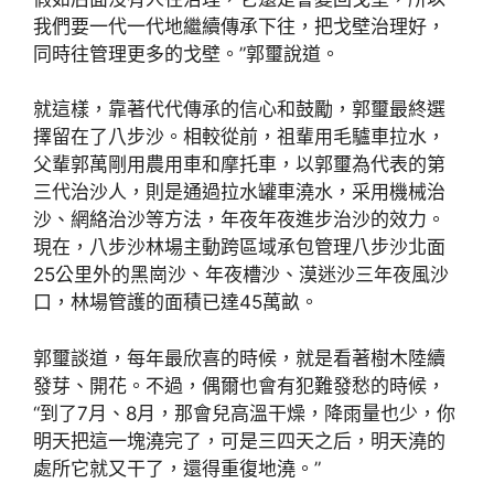
我們要一代一代地繼續傳承下往，把戈壁治理好，
同時往管理更多的戈壁。”郭璽說道。
就這樣，靠著代代傳承的信心和鼓勵，郭璽最終選
擇留在了八步沙。相較從前，祖輩用毛驢車拉水，
父輩郭萬剛用農用車和摩托車，以郭璽為代表的第
三代治沙人，則是通過拉水罐車澆水，采用機械治
沙、網絡治沙等方法，年夜年夜進步治沙的效力。
現在，八步沙林場主動跨區域承包管理八步沙北面
25公里外的黑崗沙、年夜槽沙、漠迷沙三年夜風沙
口，林場管護的面積已達45萬畝。
郭璽談道，每年最欣喜的時候，就是看著樹木陸續
發芽、開花。不過，偶爾也會有犯難發愁的時候，
“到了7月、8月，那會兒高溫干燥，降雨量也少，你
明天把這一塊澆完了，可是三四天之后，明天澆的
處所它就又干了，還得重復地澆。”