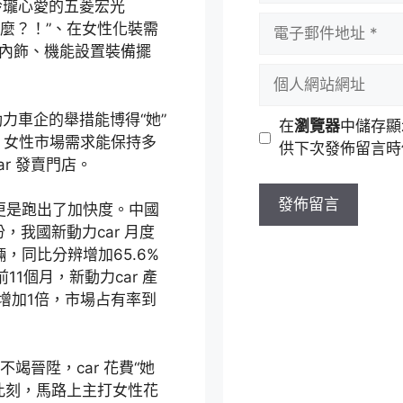
打玲瓏心愛的五菱宏光
者
電
什麼？！”、在女性化裝需
名
子
內飾、機能設置裝備擺
稱
郵
個
件
人
地
網
新動力車企的舉措能博得“她”
在
瀏覽器
中儲存顯
址
站
？女性市場需求能保持多
供下次發佈留言時
網
r 發賣門店。
址
年更是跑出了加快度。中國
份，我國新動力car 月度
輛，同比分辨增加65.6%
前11個月，新動力car 產
均增加1倍，市場占有率到
竭晉陞，car 花費“她
。此刻，馬路上主打女性花