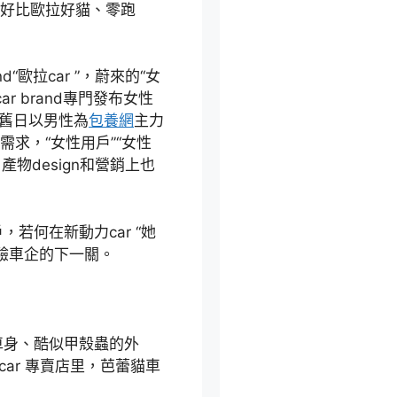
，好比歐拉好貓、零跑
“歐拉car ”，蔚來的“女
 brand專門發布女性
舊日以男性為
包養網
主力
需求，“女性用戶”“女性
產物design和營銷上也
若何在新動力car “她
驗車企的下一關。
車身、酷似甲殼蟲的外
ar 專賣店里，芭蕾貓車