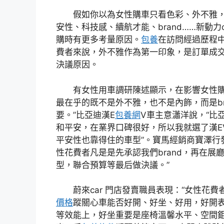
假如你以為女性購車只看色彩、外不雅
安性、科技感、續航才能、brand……新動力
購時有更多考量原因。
包養
在訪問經過歷程
費者來說，外不雅作為第一印象，是訂單成
決議原因。
有女性用車調研陳述顯示，在影響女性
最在乎的既不是外不雅，也不是內飾，而是br
要。”比亞迪漢E
包養網
V車主意瀟洋說，“比
和平安，在業界口碑很好，所以我就選了漢E
平安性也靠得住的車型”。寶馬經銷商寶澤行
性花費者凡是是先承認我們brand，再在展
型，聯合預算等最后做決議。”
蔚來car 門店發賣職員表現：“女性花
價格
蹤關心車能否好開、好坐、好用，好開表現
等效能上，好坐重要是座椅溫馨水平、空間