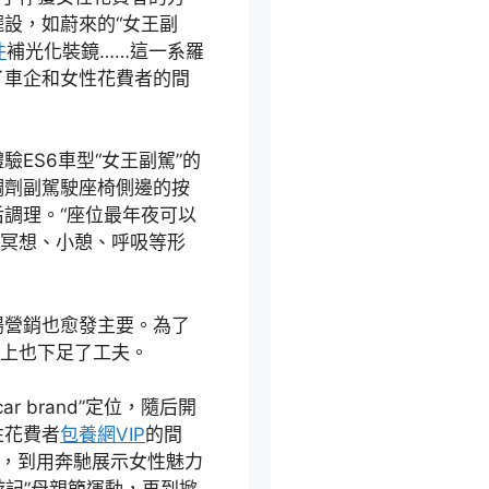
設，如蔚來的“女王副
件
補光化裝鏡……這一系羅
了車企和女性花費者的間
ES6車型“女王副駕”的
調劑副駕駛座椅側邊的按
調理。“座位最年夜可以
的冥想、小憩、呼吸等形
揚營銷也愈發主要。為了
銷上也下足了工夫。
ar brand”定位，隨后開
性花費者
包養網VIP
的間
”，到用奔馳展示女性魅力