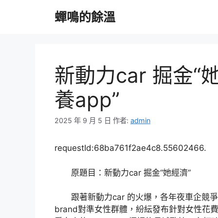
跳
蟬鳴的餘溫
至
主
要
內
容
新動力car 掘金
養app”
2025 年 9 月 5 日
作者:
admin
requestId:68ba761f2ae4c8.55602466.
原題目：新動力car 掘金“她經濟”
跟著新動力car 的火爆，各年夜車企競
brand對準女性群體，紛紜發布針對女性花