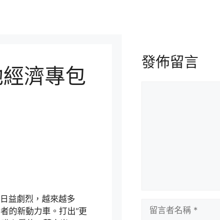
發佈留言
“她經濟專包
留
言
爭日益劇烈，越來越多
留
費者的新動力車。打出“更
言