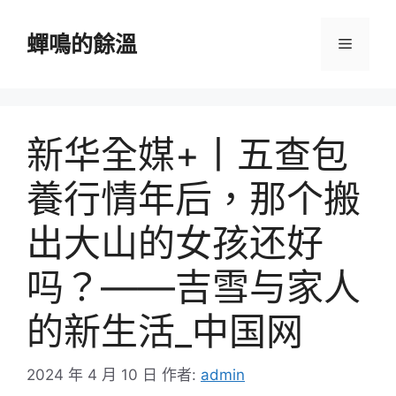
跳
至
蟬鳴的餘溫
選
主
要
單
內
容
新华全媒+丨五查包
養行情年后，那个搬
出大山的女孩还好
吗？——吉雪与家人
的新生活_中国网
2024 年 4 月 10 日
作者:
admin