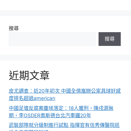
搜尋
搜尋
近期文章
皮尤調查：近20年初次 中國全億嵐辦公家具球好感
度排名超過american
中國足壇反腐案塵埃落定：18人獲刑，陳戌源無
期，李OSDER奧斯德台北汽車鐵20年
武裝部隊就分級制進行試點 指揮官有信秀傳醫院巡