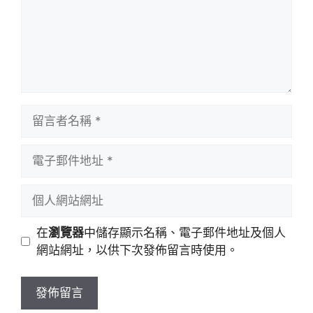
留
言
者
電
名
子
稱
郵
個
件
人
地
網
在
瀏覽器
中儲存顯示名稱、電子郵件地址及個人
址
站
網站網址，以供下次發佈留言時使用。
網
址