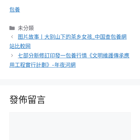
包養
分
未分類
類
图片故事丨大别山下的茶乡女孩_中国查包養網
站比較网
七部分新修訂印發一包養行情《文明維護傳承應
用工程實行計劃》-年夜河網
發佈留言
留
言