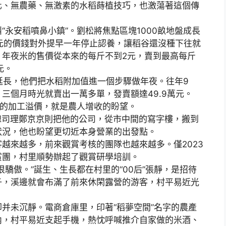
化、無農藥、無激素的水稻蒔植技巧，也激蕩著這個傳
安稻噴鼻小鎮”。劉松將焦點區塊1000畝地盤成長
萬元的價錢對外提早一年停止認養，讓稻谷還沒種下往就
。年夜米的售價從本來的每斤不到2元，賣到最高每斤
元。
物延長，他們把水稻附加值進一個步驟做年夜。往年9
三個月時光就賣出一萬多單，發賣額達49.9萬元。
物的加工溢價，就是農人增收的盼望。
司理鄭京京則把他的公司，從市中間的寫字樓，搬到
狀況，他也盼望更切近本身營業的出發點。
來越多，前來觀賞考核的團隊也越來越多。僅2023
觀賞團，村里順勢辦起了觀賞研學培訓。
傲。”誕生、生長都在村里的“00后”張靜，是招待
子，溪邊就會布滿了前來休閑露營的游客，村平易近光
。
未沉靜。電商倉庫里，印著“稻夢空間”名字的農產
內，村平易近支起手機，熱忱呼喊推介自家做的米酒、