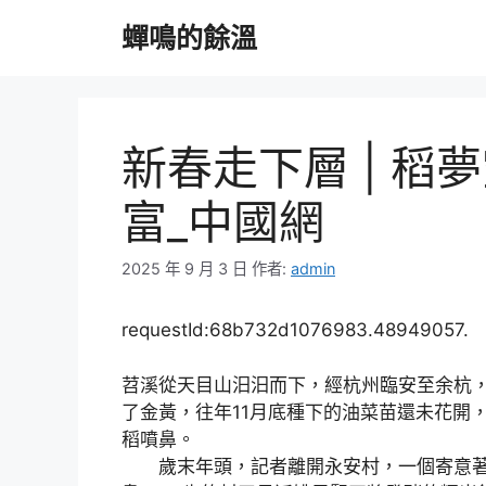
跳
蟬鳴的餘溫
至
主
要
內
容
新春走下層 | 
富_中國網
2025 年 9 月 3 日
作者:
admin
requestId:68b732d1076983.48949057.
苕溪從天目山汩汩而下，經杭州臨安至余杭
了金黃，往年11月底種下的油菜苗還未花開
稻噴鼻。
歲末年頭，記者離開永安村，一個寄意著“