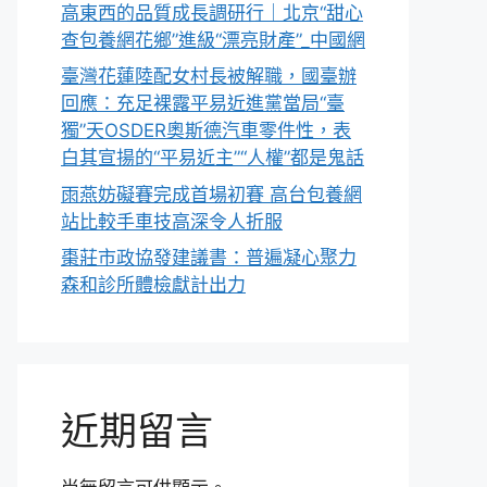
高東西的品質成長調研行｜北京“甜心
查包養網花鄉”進級“漂亮財產”_中國網
臺灣花蓮陸配女村長被解職，國臺辦
回應：充足裸露平易近進黨當局“臺
獨”天OSDER奧斯德汽車零件性，表
白其宣揚的“平易近主”“人權”都是鬼話
雨燕妨礙賽完成首場初賽 高台包養網
站比較手車技高深令人折服
棗莊市政協發建議書：普遍凝心聚力
森和診所體檢獻計出力
近期留言