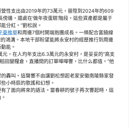
出由2019年的73萬元，晉陞到2024年的609
長傍邊，還處在‘做年夜蛋糕’階段，這些資產都是屬于
能分紅。”劉松說。
平臺推舉
和周邊7個村開端抱團成長。一條配合富饒線
物理的鴻溝。本地干部盼望能將永安村的經歷推行到周邊
新動能。
，在人均年支出6.3萬元的永安村，是妥妥的“高支
著稻田變糧倉，直播間的訂單嘩嘩響，比什么都值。”他
的轟叫。這聲響不由讓劉松想起老家安徽南陵縣家發
那些小時辰的歌謠和幻想。
有了面向將來的語法。當春耕的號子再次響起時，這
山。