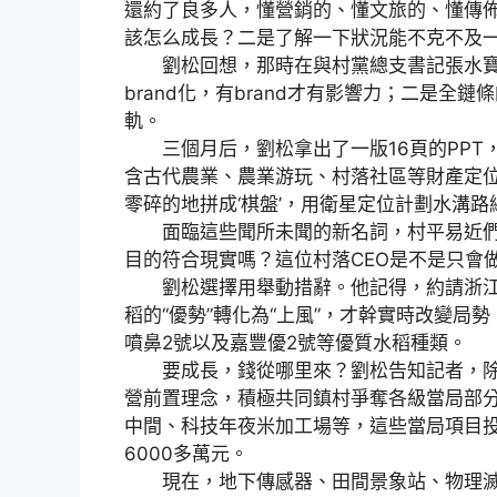
還約了良多人，懂營銷的、懂文旅的、懂傳
該怎么成長？二是了解一下狀況能不克不及一
劉松回想，那時在與村黨總支書記張水寶
brand化，有brand才有影響力；二是
軌。
三個月后，劉松拿出了一版16頁的PPT，
含古代農業、農業游玩、村落社區等財產定位
零碎的地拼成‘棋盤’，用衛星定位計劃水溝路
面臨這些聞所未聞的新名詞，村平易近們
目的符合現實嗎？這位村落CEO是不是只會
劉松選擇用舉動措辭。他記得，約請浙江
稻的“優勢”轉化為“上風”，才幹實時改變
噴鼻2號以及嘉豐優2號等優質水稻種類。
要成長，錢從哪里來？劉松告知記者，除了
營前置理念，積極共同鎮村爭奪各級當局部
中間、科技年夜米加工場等，這些當局項目
6000多萬元。
現在，地下傳感器、田間景象站、物理滅