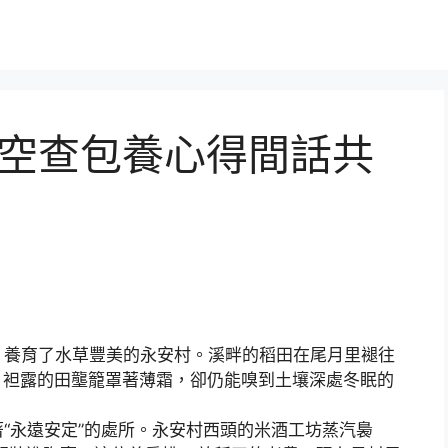
稻夢空查包養心得間話共
，養育了水草豐美的永安村。溪畔的稻田在尾月里褪往
，袒露的田壟籠罩著薄霜，卻仍能嗅到土壤深處冬眠的
永遠安定”的處所。永安村西頭的米酒工坊蒸汽裊