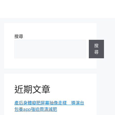
搜尋
搜
尋
近期文章
產后身體癡肥屏幕抽像走樣 導演台
包養app強迫周濤減肥