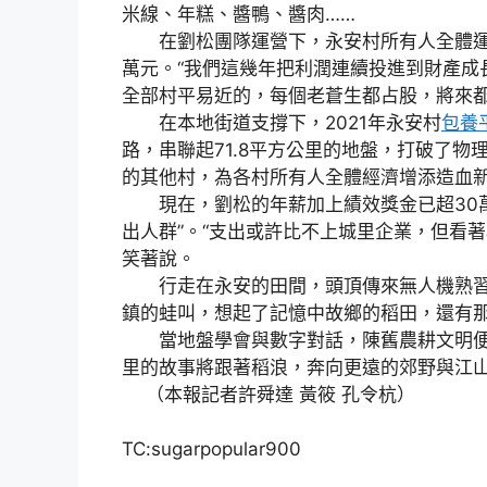
米線、年糕、醬鴨、醬肉……
在劉松團隊運營下，永安村所有人全體運營性支
萬元。“我們這幾年把利潤連續投進到財產成
全部村平易近的，每個老蒼生都占股，將來都
在本地街道支撐下，2021年永安村
包養
路，串聯起71.8平方公里的地盤，打破了
的其他村，為各村所有人全體經濟增添造血
現在，劉松的年薪加上績效獎金已超30萬元
出人群”。“支出或許比不上城里企業，但看
笑著說。
行走在永安的田間，頭頂傳來無人機熟習
鎮的蛙叫，想起了記憶中故鄉的稻田，還有
當地盤學會與數字對話，陳舊農耕文明便
里的故事將跟著稻浪，奔向更遠的郊野與江
（本報記者許舜達 黃筱 孔令杭）
TC:sugarpopular900