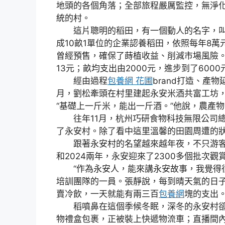
地頭的各個角落；全部旅程嚴厲監控，無淨
統的村。
這片聰明的稻田，有一個動人的名字，叫“永
成10畝1單位的企業認養稻田，依照每年8
曾經預售，確保了蒔植收益、削減市場風險
13元；畝均支出由2000元，進步到了6000
經由過程
包養網 花圃
brand打造、產
月，劉松牽頭在村里建起永安米酒共富工坊，
“基礎上一斤米，能出一斤酒。”他說，農產
往年11月，杭州巧研食物科技無限公司總
了永安村。除了看中這里溫馨的田園周遭的
跟著永安村的名望越來越年夜，不只游客越
和2024兩年，永安迎來了2300多個批次
“作為永安人，能來講永安故事，我覺得很驕
培訓團隊的一員。張靜說，每到晴天氣的日
賣冷飲，一天就能有兩三百
包養網
塊的支出
稻噴鼻在這個季候冬眠，深冬的永安村卻并
物禮盒包裹，正被裝上快遞物流車；直播間