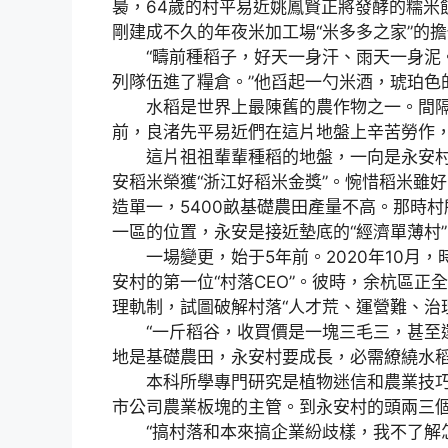
裊，64歲的村平易近姚鳳賢正將發酵的糯米
剛建成不久的年夜米加工場“米多多之家”的
“疇前種稻子，好天一身汗、雨天一身泥
列隊伍進了糧倉。”他舀起一勺米酒，琥珀色
水稻是世界上最陳舊的農作物之一。間隔永
前，良渚先平易近們在這片地盤上辛苦勞作
這片祖祖輩輩種稻的地盤，一向是永安村人
安稻米榮獲“浙江好稻米金獎”。惋惜稻米雖
造單一，5400畝基礎農田產量不高。那時村
一區的位置，永安是接近墊底的“經濟單薄村”
一場變更，始于5年前。2020年10月，
安村的第一位“村落CEO”。彼時，余杭區
理軌制，試圖破解村落“人才荒、運營難、治
“一斤稻谷，收買價是一塊三毛三，甚至還
地是基礎農田，永安村要成長，必需繚繞水
本科所學專門研究是植物迷信和農業技巧
市公司農業板塊的主管。到永安村的頭兩三
“搞村落和本來搞企業紛歧樣，我不了解怎