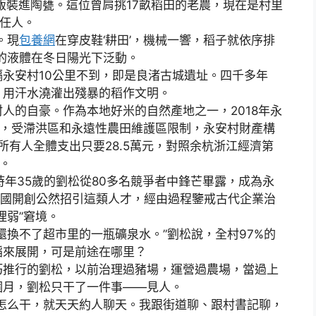
飯裝進陶甕。這位曾肩挑17畝稻田的老農，現在是村里
擔任人。
。現
包養網
在穿皮鞋‘耕田’，機械一響，稻子就依序排
的液體在冬日陽光下泛動。
安村10公里不到，即是良渚古城遺址。四千多年
，用汗水澆灌出殘暴的稻作文明。
的自豪。作為本地好米的自然產地之一，2018年永
好，受滯洪區和永遠性農田維護區限制，永安村財產構
所有人全體支出只要28.5萬元，對照余杭浙江經濟第
。
時年35歲的劉松從80多名競爭者中鋒芒畢露，成為永
正全國開創公然招引這類人才，經由過程鑒戒古代企業治
理弱”窘境。
換不了超市里的一瓶礦泉水。”劉松說，全村97%的
稻來展開，可是前途在哪里？
推行的劉松，以前治理過豬場，運營過農場，當過上
個月，劉松只干了一件事——見人。
么干，就天天約人聊天。我跟街道聊、跟村書記聊，