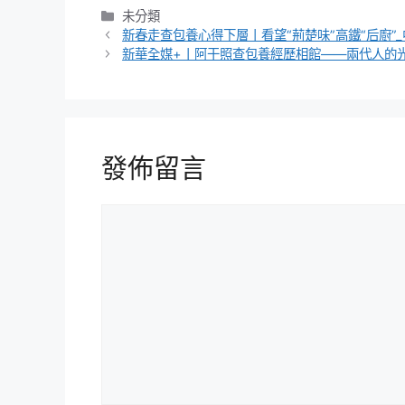
分
未分類
類
新春走查包養心得下層丨看望“荊楚味”高鐵“后廚”
新華全媒+丨阿干照查包養經歷相館——兩代人的
發佈留言
留
言