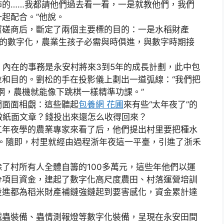
佈的……我都請他們過去看一看，一是就教他們，我們
起配合。”他說。
磋商后，斷定了兩個主要標的目的：一是水稻財產
全鏈條的數字化，農業生孩子必需與時俱進，與數字時期接
內在的事務是永安村將來3到5年的成長計劃，此中包
和目的。劉松的手在投影儀上劃出一道弧線：“我們把
網，農機就能像下跳棋一樣精準功課。”
面面相覷：這些聽起
包養網 花圃
來有些“太年夜了”的
做紙面文章？錢投出來還怎么收得回來？
年夜學的農業專家來看了后，他們提出村里要把種水
局勢。隨即，村里就經由過程浙年夜這一平臺，引進了浙禾
村所有人全體自籌的100多萬元，這些年他們以運
分項目資金，建起了數字化高尺度農田、村落運營培訓
投進都為稻米財產補鏈強鏈起到要害感化，資金累計達
蟲裝備、蟲情測報燈等數字化裝備，呈現在永安田間