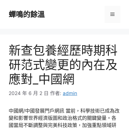
跳
至
蟬鳴的餘溫
選
主
要
單
內
容
新查包養經歷時期科
研范式變更的內在及
應對_中國網
2024 年 6 月 2 日
作者:
admin
中國網/中國發展門戶網訊 當前，科學技術已成為改
變和影響世界經濟版圖和政治格式的關鍵變量。各
國當局不斷調整與完美科技政策，加強重點領域研