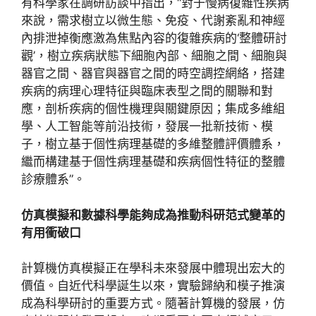
有科學家在調研訪談中指出，“對于慢病復雜性疾病
來說，需求樹立以微生態、免疫、代謝紊亂和神經
內排泄掉衡應激為焦點內容的復雜疾病的‘整體研討
觀’，樹立疾病狀態下細胞內部、細胞之間、細胞與
器官之間、器官與器官之間的時空調控網絡，搭建
疾病的病理心理特征與臨床表型之間的關聯和對
應，剖析疾病的個性機理與關鍵原因；集成多維組
學、人工智能等前沿技術，發展一批新技術、模
子，樹立基于個性病理基礎的多維整體評價體系，
繼而構建基于個性病理基礎和疾病個性特征的整體
診療體系”。
仿真模擬和數據科學能夠成為推動科研范式變革的
有用衝破口
計算機仿真模擬正在學科未來發展中體現出宏大的
價值。自近代科學誕生以來，實驗歸納和模子推演
成為科學研討的重要方式。隨著計算機的發展，仿