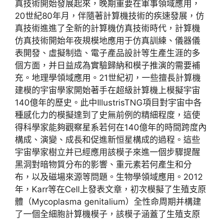
真技術開始發展起來，晚期重要在軍事領域應用，
20世紀80年月，伴隨著計算機技術的疾速發展，仿
真技術進進了全新的計算機仿真技術時代，計算機
仿真技術開始年夜規模地應用于仿真訓練、儀器儀
表開發、虛擬制造、電子產品設計等生產生涯的多
個方面，并日益成為實驗歸納和模子推演的需要補
充。地理學領域應用。21世紀初，一些擅長計算機
建模的宇宙學家開始著手在超級計算機上模擬宇宙
140億年的歷史。此中IllustrisTNG項目對宇宙中各
種感化力的模擬達到了史無前例的精細程度，這使
得科學家能夠觀察星系若何在140億年的時間跨度內
構成、演變、成長和促進新恒星構成的過程。這些
宇宙學家樹立并已經應用該模子來進一個步驟提醒
黑洞對暗物質分布的影響、重元素若何產生和分
布，以及磁場來源等問題。生物學領域應用。2012
年，Karr等在Cell上發表文章，初次模擬了生殖支原
體（Mycoplasma genitalium）全性命周期并構建
了一個全細胞計算機模子，該模子涵蓋了生殖支原