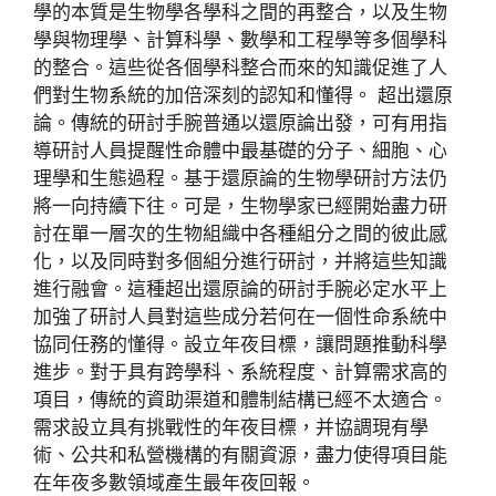
學的本質是生物學各學科之間的再整合，以及生物
學與物理學、計算科學、數學和工程學等多個學科
的整合。這些從各個學科整合而來的知識促進了人
們對生物系統的加倍深刻的認知和懂得。 超出還原
論。傳統的研討手腕普通以還原論出發，可有用指
導研討人員提醒性命體中最基礎的分子、細胞、心
理學和生態過程。基于還原論的生物學研討方法仍
將一向持續下往。可是，生物學家已經開始盡力研
討在單一層次的生物組織中各種組分之間的彼此感
化，以及同時對多個組分進行研討，并將這些知識
進行融會。這種超出還原論的研討手腕必定水平上
加強了研討人員對這些成分若何在一個性命系統中
協同任務的懂得。設立年夜目標，讓問題推動科學
進步。對于具有跨學科、系統程度、計算需求高的
項目，傳統的資助渠道和體制結構已經不太適合。
需求設立具有挑戰性的年夜目標，并協調現有學
術、公共和私營機構的有關資源，盡力使得項目能
在年夜多數領域產生最年夜回報。