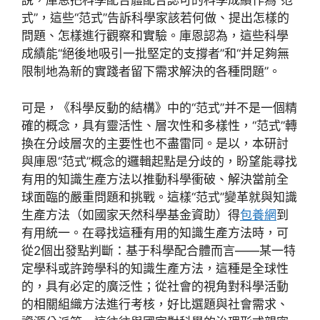
說，庫恩把科學配合體配合認可的科學成績作為“范
式”，這些“范式”告訴科學家該若何做、提出怎樣的
問題、怎樣進行觀察和實驗。庫恩認為，這些科學
成績能“絕後地吸引一批堅定的支撐者”和“并足夠無
限制地為新的實踐者留下需求解決的各種問題”。
可是，《科學反動的結構》中的“范式”并不是一個精
確的概念，具有靈活性、層次性和多樣性，“范式”轉
換在分歧層次的主要性也不盡雷同。是以，本研討
與庫恩“范式”概念的邏輯起點是分歧的，盼望能尋找
有用的知識生產方法以推動科學衝破、解決當前全
球面臨的嚴重問題和挑戰。這樣“范式”變革就與知識
生產方法（如國家天然科學基金資助）得
包養網
到
有用統一。在尋找這種有用的知識生產方法時，可
從2個出發點判斷：基于科學配合體而言——某一特
定學科或許跨學科的知識生產方法，這種是全球性
的，具有必定的廣泛性；從社會的視角對科學活動
的相關組織方法進行考核，好比選題與社會需求、