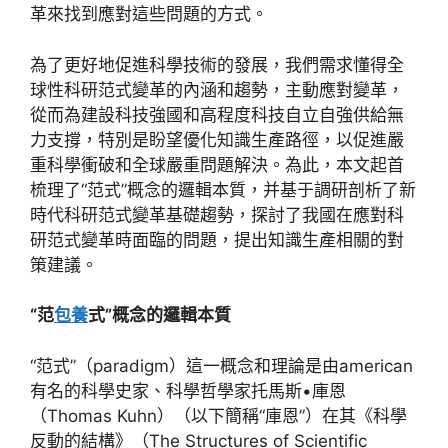
革來找到應對這些問題的方式。
為了更好地促進科學技術的發展，我們需求懂得全
球性科研范式變革的內涵和趨勢，主動應對變革，
從而為建設科技強國和高程度科技自立自強供給無
力支撐，特別是盼望優化知識生產路徑，以促進嚴
重科學衝破和全球嚴重問題解決。為此，本文起首
梳理了“范式”概念的邏輯本質，并基于調研剖析了新
時代科研范式變革基礎趨勢，探討了我國在應對科
研范式變革時面臨的問題，提出知識生產相關的對
策建議。
“范
包養
式”概念的邏輯本質
“范式”（paradigm）這一概念和理論是由american
有名的科學史家、科學哲學家托馬斯•庫恩
（Thomas Kuhn）（以下簡稱“庫恩”）在其《科學
反動的結構》（The Structures of Scientific