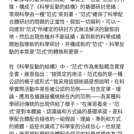
進，構成了《科學反動的結構》的基礎研討思緒：
常規科學由一種“范式”來刻畫，“范式”確保了科學配
合體研討的問題的正當性。假如一切順利，可以一
向達到“范式”所確定的研討方式無法解決的變態田
地。然后出現危機并不斷延續，直到新的科學成績
開始指導新的科學研討，并構成新的“范式”。科學反
動的本質是“范式”的轉換和更替。
在《科學反動的結構》中，“范式”作為焦點概念貫穿
全書。庫恩指出：“按既定的用法，范式指的是一種
公認的模子或形式”“我采用這個術語是想說明，在科
學實際活動中某些被公認的范例——包含定律、理
論、應用及儀器設備統統在內的范例——為某種科
學研討傳統的出現供給了模子。”在庫恩看來，“范
式”是對本體論、認識論和方式論的基礎承諾，是科
學配合體配合接收的一組假說、理論、準則和方式
的總體，這些共識成了科學家的分歧信心。也就是