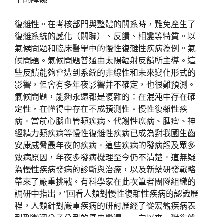
復雜性。在考核部門與整體的關系時，難免產生了
復雜系統的感化（關聯）、反饋、相變等特質。以
氣候問題和臨床醫學中的慢性復雜性疾病為例。氣
候問題。氣候問題普通由太陽輻射反饋所主導。這
些反饋能夠會遭到系統的非線性和未來變化形式的
影響，但會有多年夜影響并不確定，也很難預測。
氣候問題，能夠永遠都是復雜的：在混沌中存在確
定性，在懂得中存在不成預測性。慢性復雜性疾
病。當前心腦血管類疾病、代謝性疾病、腫瘤、神
經精力類疾病等慢性復雜性疾病已成為對我國生齒
安康威脅最年夜的疾病。這些疾病的發病觸及眾多
致病原因，年夜多發病機理至今仍不清楚。這無疑
為慢性疾病發病的診斷與治療，以及新藥研發戰略
帶來了嚴重挑戰。有科學家在此次筆者團隊組織的
調研中指出，“回看人類對慢性復雜性疾病的認識歷
程，人類針對嚴重疾病的研討歷經了從宏觀疾病表