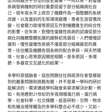
型到微觀分子分型的歷史變遷。一向以來，對復雜
疾病發病機制的研討重要逗留于部分組織病灶自
己，很年夜水平上疏忽了機體作為一個整體的系統
改變，以及當前的生態環境變遷、患者生涯習慣改
變、社會壓力陡增等原因互作對機體產生的綜合性
的影響。近年來，對慢性復雜性疾病的認識從部分
病灶向機體整體拓展的趨勢初見眉目。人們慢慢認
識到，慢性復雜性疾病不僅是部分組織器官的異
常，往往觸及機體各個系統的配合參與，與天然環
境、社會心思等原因親密相關，是多原因、多環
節、多器官交互感化的結果”。
多學科穿插融會。這些問題往往與經濟社會發展碰
到的嚴重問題和挑戰有關，并不是單一學科的研討
能解決的，需求通過學科融會來尋求解決計劃。例
如，有用應對21世紀的年夜規模風行病，風行病
學、社會科學、社交媒體、疫苗研制、交際、物流
和危機治理等觸及的多學科整合必不成少。又如，