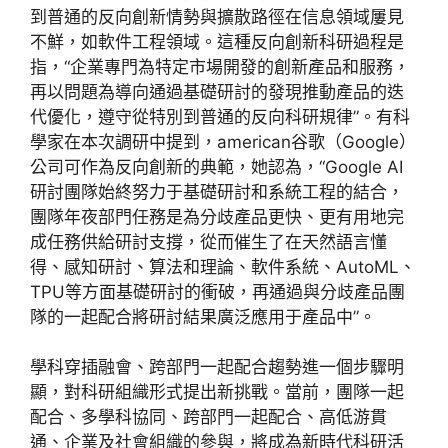
到普通的反向創新情勢與擴散路徑在信息領域屢見
不鮮，如軟件工程領域。這種反向創新科研過程是
指，“企業專門為特定市場開發的創新產品和服務，
再以問題為導向通過基礎研討的發現推動產品的迭
代優化，遵守從特別到普通的反向科研規律”。有科
學家在本次調研中提到，american谷歌（Google）
公司可作為反向創新的典範，她認為，“Google AI
研討團隊始終努力于基礎研討和系統工程的結合，
團隊年夜部門任務是為分歧產品更快、更有用地完
成任務供給研討支撐，從而催生了在天然語言懂
得、感知研討、算法和理論、軟件系統、AutoML、
TPU等方面基礎研討的衝破，再通過與分歧產品團
隊的一起配合將研討結果廣泛應用于產品中”。
學科穿插融會、跨部門一起配合趨勢進一個步驟明
顯，對科研組織形式提出新挑戰。當前，團隊一起
配合、多學科協同、跨部門一起配合、高低游貫
通、企業及社會組織的參與，將成為新時代科研活