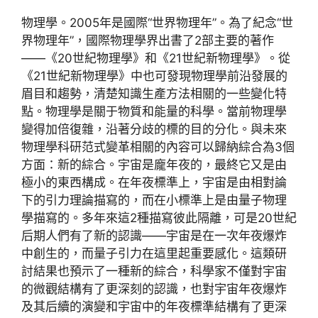
物理學。2005年是國際“世界物理年”。為了紀念“世
界物理年”，國際物理學界出書了2部主要的著作
——《20世紀物理學》和《21世紀新物理學》。從
《21世紀新物理學》中也可發現物理學前沿發展的
眉目和趨勢，清楚知識生產方法相關的一些變化特
點。物理學是關于物質和能量的科學。當前物理學
變得加倍復雜，沿著分歧的標的目的分化。與未來
物理學科研范式變革相關的內容可以歸納綜合為3個
方面：新的綜合。宇宙是龐年夜的，最終它又是由
極小的東西構成。在年夜標準上，宇宙是由相對論
下的引力理論描寫的，而在小標準上是由量子物理
學描寫的。多年來這2種描寫彼此隔離，可是20世紀
后期人們有了新的認識——宇宙是在一次年夜爆炸
中創生的，而量子引力在這里起重要感化。這類研
討結果也預示了一種新的綜合，科學家不僅對宇宙
的微觀結構有了更深刻的認識，也對宇宙年夜爆炸
及其后續的演變和宇宙中的年夜標準結構有了更深