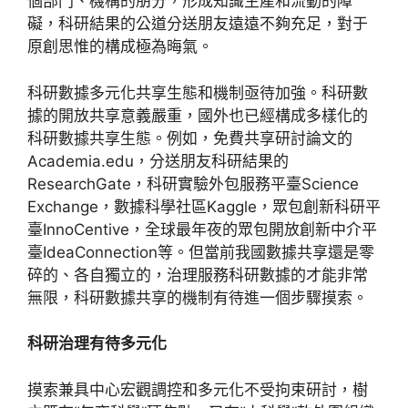
個部門、機構的朋分，形成知識生產和流動的障
礙，科研結果的公道分送朋友遠遠不夠充足，對于
原創思惟的構成極為晦氣。
科研數據多元化共享生態和機制亟待加強。科研數
據的開放共享意義嚴重，國外也已經構成多樣化的
科研數據共享生態。例如，免費共享研討論文的
Academia.edu，分送朋友科研結果的
ResearchGate，科研實驗外包服務平臺Science
Exchange，數據科學社區Kaggle，眾包創新科研平
臺InnoCentive，全球最年夜的眾包開放創新中介平
臺IdeaConnection等。但當前我國數據共享還是零
碎的、各自獨立的，治理服務科研數據的才能非常
無限，科研數據共享的機制有待進一個步驟摸索。
科研治理有待多元化
摸索兼具中心宏觀調控和多元化不受拘束研討，樹