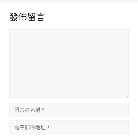
發佈留言
留
言
留
言
者
電
名
子
稱