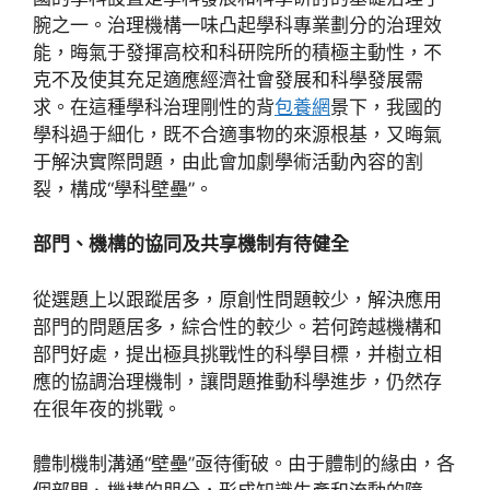
腕之一。治理機構一味凸起學科專業劃分的治理效
能，晦氣于發揮高校和科研院所的積極主動性，不
克不及使其充足適應經濟社會發展和科學發展需
求。在這種學科治理剛性的背
包養網
景下，我國的
學科過于細化，既不合適事物的來源根基，又晦氣
于解決實際問題，由此會加劇學術活動內容的割
裂，構成“學科壁壘”。
部門、機構的協同及共享機制有待健全
從選題上以跟蹤居多，原創性問題較少，解決應用
部門的問題居多，綜合性的較少。若何跨越機構和
部門好處，提出極具挑戰性的科學目標，并樹立相
應的協調治理機制，讓問題推動科學進步，仍然存
在很年夜的挑戰。
體制機制溝通“壁壘”亟待衝破。由于體制的緣由，各