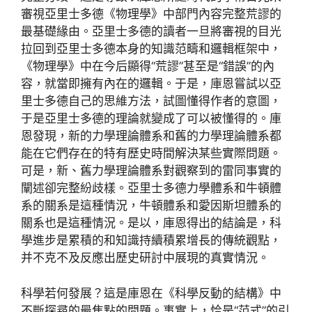
審視亞里士多德《物理學》中部門內容完整荒謬的
最基礎緣由。亞里士多德的讀者一旦將審視的目光
拉回到亞里士多德本身的知識范疇和邏輯框架中，
《物理學》中在今后顯得“荒謬”甚至是“錯誤”的內
容，就當即擁有內在的邏輯。于是，庫恩嘗試以亞
里士多德自己的思維方法，試圖懂得作者的意圖，
于是亞里士多德的理論就變成了可以被懂得的。庫
恩發現，新的力學理論體系和舊的力學理論體系都
能在它們存在的特有歷史時間解決某些實際問題。
可是，新、舊力學理論體系對觀察到的雷同事實的
闡述卻完整紛歧樣。亞里士多德力學體系和牛頓體
系的關系是這種情況，牛頓體系和愛因斯坦體系的
關系也是這種情況。是以，庫恩得出的結論是，科
學進步是累積的和知識持續積累增長的傳統觀點，
并不克不及反應出歷史研討中展現的真實情況。
科學若何發展？這是庫恩在《科學反動的結構》中
不斷探尋的最焦點的問題。事實上，恰是“范式”的引