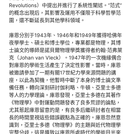
Revolutions）中提出并進行了系統性闡述。“范式”
的概念出現后，其影響及運用不僅限于科學哲學范
圍，還不斷延長到其他學科領域。
庫恩分別于1943年、1946年和1949年獲得哈佛年
夜學學士、碩士和博士學位，專業都是物理，其博
士論文的導師是諾貝爾物理學獎獲得者約翰·范弗萊
克（Johan van Vleck）。1947年的一次機緣偶合
對庫恩的學術生活產生了決定性影響。當時，庫恩
被邀請參加了一期有關17世紀力學來源問題的講
座，以此為契機，他暫時中斷了本身的博士論文準
備任務，轉向深刻研討伽利略、牛頓、亞里士多德
等人的力學理論。庫恩發現，亞里士多德在其著作
《物理學》中對運動問題發表了良多荒謬的論點，
尤其惹起庫恩留意的是，有良多后繼研討者在相當
長的時間里視這些錯誤觀點為正確的。庫恩忽然意
識到，亞里士多德《物理學》的主題與近代物理學
完整分歧，這是導致以庫恩所處時代的學術目光來