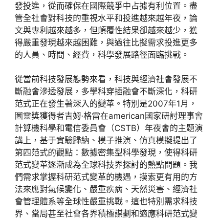
發投進，從而確保在國際競爭中占據有利位置。盡
管全社會對科技的重視水平和投進越來越年夜，論
文與專利越來越多，但顛覆性結果卻越來越少，獲
得嚴重發現越來越困難，與過往比擬需求投進更多
的人員、時間、經費，科學發展路徑面臨挑戰。
從當前科技發展態勢來看，科技與經濟社會發展不
斷融會滲透發展，多學科穿插融會不斷深化，科研
范式正在發生著深入的變革。特別是2007年1月，
圖靈獎獲得者吉姆·格雷在american國家研討理事會
計算機科學和電信委員會（CSTB）年夜會的主題演
講上，基于實驗歸納、模子推演、仿真模擬提出了
第四范式的觀點：數據密集型科學發現，使得科研
范式變革逐漸成為全球科技界探討的熱點問題。我
們需求掌握科研范式變革的機遇，摸索更有用的方
法來應對氣候變化、嚴重疾病、天然災害、經濟社
會管理體系等全球性嚴重挑戰。這也特別需求科技
界、當局甚至社會各界積極謀劃和適應科研范式變