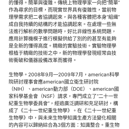
的懂得。簡單與復雜。傳統上物理學家一向把“簡單”
作為尋求的目標，而現實世界具有復雜性，當前物
理學需求把二者協調起來，與各種客體把本身“組織”
成自我持續的結構的才能協調起來。在處理一些無
法進行解析的數學問題時，好比非線性系統問題，
應用計算機模子進行模擬供給了別的的甚至有能夠
是全新的懂得高度。精緻的實驗技術。實驗物理學
根植于精緻的技術之中，新的物理學發現經常由技
術衝破和儀器設備改革而獲得。
生物學。2008年9月—2009年7月，american科學
院研討理事會應american國立衛生研討院
（NIH）、american動力部（DOE）、american國
家科學基金會（NSF）請求，專門成立了“二十一世
紀重生物學委員會”，經過廣泛調研和充足研討，構
成了《二十一世紀重生物學》。在《二十一世紀重
生物學》中，與未來生物學知識生產方法變化相關
的內容可以歸納綜合為3個方面：知識整合。重生物