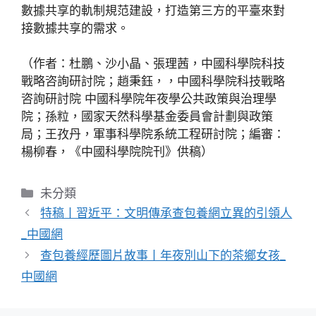
數據共享的軌制規范建設，打造第三方的平臺來對
接數據共享的需求。
（作者：杜鵬、沙小晶、張理茜，中國科學院科技
戰略咨詢研討院；趙秉鈺，，中國科學院科技戰略
咨詢研討院 中國科學院年夜學公共政策與治理學
院；孫粒，國家天然科學基金委員會計劃與政策
局；王孜丹，軍事科學院系統工程研討院；編審：
楊柳春，《中國科學院院刊》供稿）
分
未分類
類
特稿丨習近平：文明傳承查包養網立異的引領人
_中國網
查包養經歷圖片故事丨年夜別山下的茶鄉女孩_
中國網