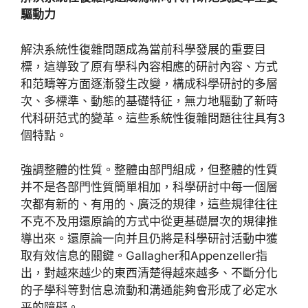
驅動力
解決系統性復雜問題成為當前科學發展的重要目
標，這導致了原有學科內容相應的研討內容、方式
和范疇等方面逐漸發生改變，構成科學研討的多層
次、多標準、動態的基礎特征，無力地驅動了新時
代科研范式的變革。這些系統性復雜問題往往具有3
個特點。
強調整體的性質。整體由部門組成，但整體的性質
并不是各部門性質簡單相加，科學研討中每一個層
次都有新的、有用的、廣泛的規律，這些規律往往
不克不及用還原論的方式中從更基礎層次的規律推
導出來。還原論一向并且仍將是科學研討活動中獲
取有效信息的關鍵。Gallagher和Appenzeller指
出，對越來越少的東西清楚得越來越多、不斷分化
的子學科等對信息流動和溝通能夠會形成了必定水
平的障礙。