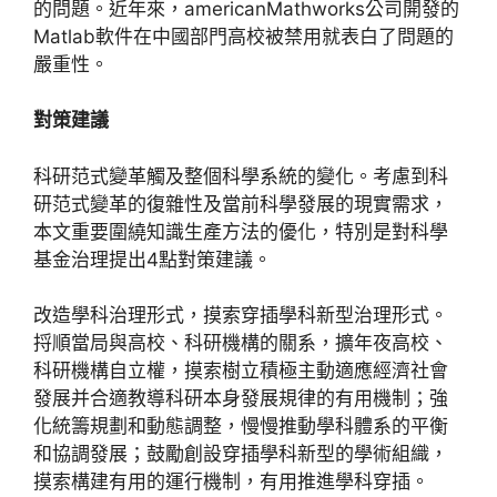
的問題。近年來，americanMathworks公司開發的
Matlab軟件在中國部門高校被禁用就表白了問題的
嚴重性。
對策建議
科研范式變革觸及整個科學系統的變化。考慮到科
研范式變革的復雜性及當前科學發展的現實需求，
本文重要圍繞知識生產方法的優化，特別是對科學
基金治理提出4點對策建議。
改造學科治理形式，摸索穿插學科新型治理形式。
捋順當局與高校、科研機構的關系，擴年夜高校、
科研機構自立權，摸索樹立積極主動適應經濟社會
發展并合適教導科研本身發展規律的有用機制；強
化統籌規劃和動態調整，慢慢推動學科體系的平衡
和協調發展；鼓勵創設穿插學科新型的學術組織，
摸索構建有用的運行機制，有用推進學科穿插。