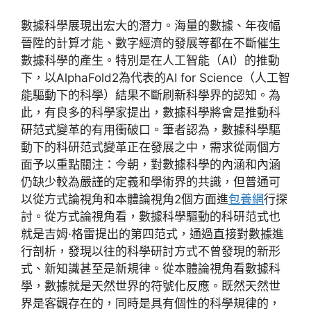
數據科學展現出宏大的潛力。海量的數據、年夜幅
晉陞的計算才能、數字經濟的發展等都在不斷催生
數據科學的產生。特別是在人工智能（AI）的推動
下，以AlphaFold2為代表的AI for Science（人工智
能驅動下的科學）結果不斷刷新科學界的認知。為
此，有良多的科學家提出，數據科學將會是推動科
研范式變革的有用衝破口。筆者認為，數據科學驅
動下的科研范式變革正在發展之中，需求從兩個方
面予以重點關注：今朝，對數據科學的內涵和內涵
仍缺少較為嚴謹的定義和學術界的共識，但普通可
以從方式論視角和本體論視角2個方面進
包養網
行探
討。從方式論視角看，數據科學驅動的科研范式也
就是吉姆·格雷提出的第四范式，通過直接對數據進
行剖析，發現以往的科學研討方式不曾發現的新形
式、新知識甚至是新規律。從本體論視角看數據科
學，數據就是天然世界的符號化反應。既然天然世
界是客觀存在的，同時是具有個性的科學規律的，