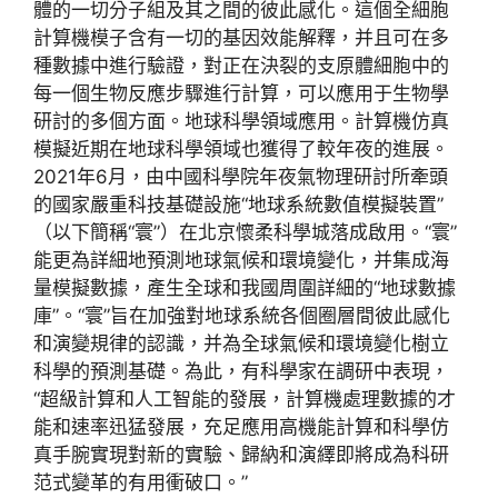
體的一切分子組及其之間的彼此感化。這個全細胞
計算機模子含有一切的基因效能解釋，并且可在多
種數據中進行驗證，對正在決裂的支原體細胞中的
每一個生物反應步驟進行計算，可以應用于生物學
研討的多個方面。地球科學領域應用。計算機仿真
模擬近期在地球科學領域也獲得了較年夜的進展。
2021年6月，由中國科學院年夜氣物理研討所牽頭
的國家嚴重科技基礎設施“地球系統數值模擬裝置”
（以下簡稱“寰”）在北京懷柔科學城落成啟用。“寰”
能更為詳細地預測地球氣候和環境變化，并集成海
量模擬數據，產生全球和我國周圍詳細的“地球數據
庫”。“寰”旨在加強對地球系統各個圈層間彼此感化
和演變規律的認識，并為全球氣候和環境變化樹立
科學的預測基礎。為此，有科學家在調研中表現，
“超級計算和人工智能的發展，計算機處理數據的才
能和速率迅猛發展，充足應用高機能計算和科學仿
真手腕實現對新的實驗、歸納和演繹即將成為科研
范式變革的有用衝破口。”