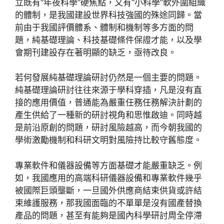
立既有“年夜科學”硬焦點，又有“小科學”軟外圍組織
的體制，是我國建設世界科技強國的殊途同歸。當
前由于我國評價體系、體制和機制等多方面的問
題，純基礎理論、科技基礎條件保證才能，以及學
會期刊建設存在著明顯的缺乏，亟待改良。
若何發展純基礎理論研討仍然是一個主要的問題。
純基礎理論研討往往來源于學科穿插，凡是沒有直
接的應用價值，普通能為嚴重任務任務解決計劃的
產生供給了一種新的研討視角和思惟啟迪。同時越
是前沿原創的問題，研討風險越高，而今朝我國的
學術激勵機制和科研文明對風險持比較守舊態度。
專業軟件和儀器設備等方面基礎才能嚴重缺乏。例
如，我國應用的高端科研儀器設備和專業軟件幾乎
被國際巨頭壟斷，一旦國外供應商結束供貨或許結
束維護服務，那我國面臨的不單單是沒有國產替換
產品的問題，甚至有能夠是國內科學研討周全停滯