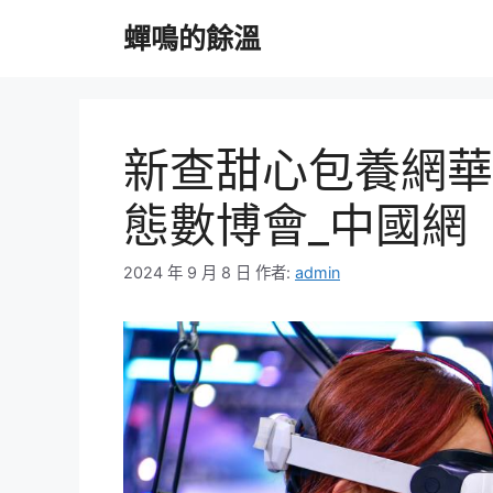
跳
蟬鳴的餘溫
至
主
要
內
容
新查甜心包養網華
態數博會_中國網
2024 年 9 月 8 日
作者:
admin