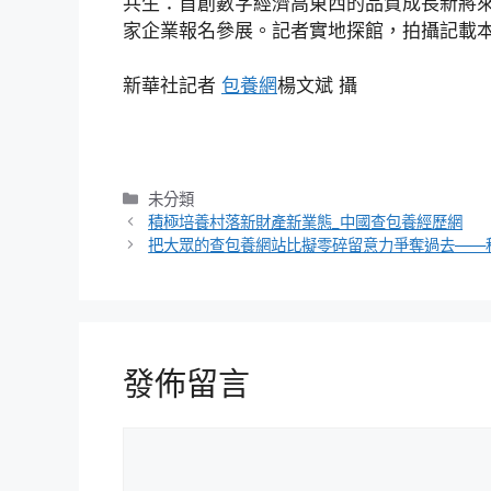
共生：首創數字經濟高東西的品質成長新將來”
家企業報名參展。記者實地探館，拍攝記載本
新華社記者
包養網
楊文斌 攝
分
未分類
類
積極培養村落新財產新業態_中國查包養經歷網
把大眾的查包養網站比擬零碎留意力爭奪過去——科
發佈留言
留
言