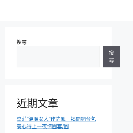
搜尋
搜
尋
近期文章
棗莊”溫順女人”作釣餌 揭開網台包
養心得上一夜情圈套/圖