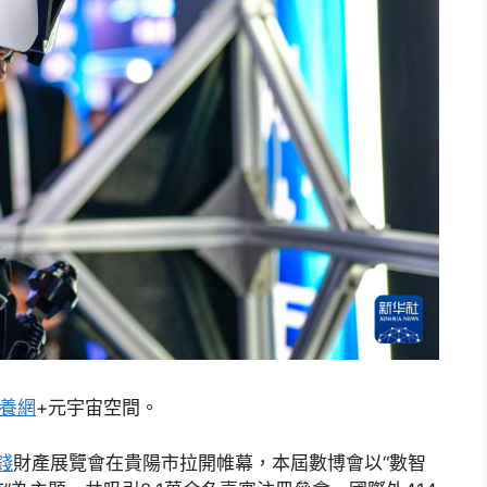
養網
+元宇宙空間。
錢
財產展覽會在貴陽市拉開帷幕，本屆數博會以“數智