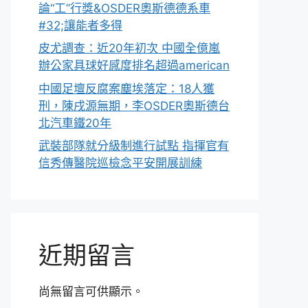
論“工”行獎&OSDER奧斯德德系車
#32;讓能者多得
皮尤調查：近20年初次 中國全億嵐
辦公家具球好感度排名超過american
中國足壇反腐案塵埃落定：18人獲
刑，陳戌源無期，李OSDER奧斯德台
北汽車鐵20年
武裝部隊就分級制進行試點 指揮官有
信秀傳醫院巡檢念平安開展訓練
近期留言
尚無留言可供顯示。