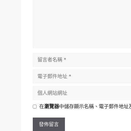
留
言
者
電
名
子
稱
郵
個
件
人
地
網
在
瀏覽器
中儲存顯示名稱、電子郵件地址
址
站
網
址