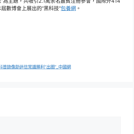
為主題，共吸引2.1萬余名嘉賓注冊參會，國際外414
屆數博會上展出的“黑科技”
包養網
。
普錄像助迷信常識勝利“出圈”_中國網