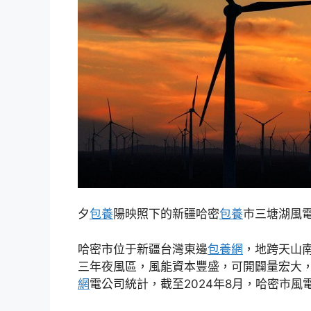
夕
包養
陽映照下的新疆哈密
包養
市三塘湖風電
哈密市位于新疆台灣東邊
包養網
，地跨天山
三年夜風區，風能資本豐盛，可開闢量宏大
網
電公司統計，截至2024年8月，哈密市風電