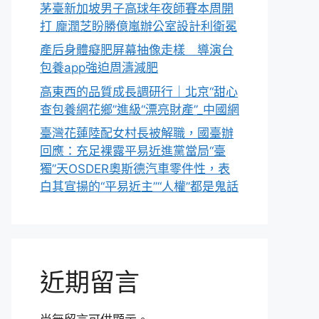
茅臺新加坡男子高球年夜師賽本周開
打 龐潤芝盼勝億嵐辦公室設計利衛冕
產后身體癡肥屏幕抽像走樣 導演台
包養app強迫周濤減肥
高東西的品質成長調研行｜北京“甜心
查包養網花鄉”進級“漂亮財產”_中國網
臺灣花蓮陸配女村長被解職，國臺辦
回應：充足裸露平易近進黨當局“臺
獨”天OSDER奧斯德汽車零件性，表
白其宣揚的“平易近主”“人權”都是鬼話
近期留言