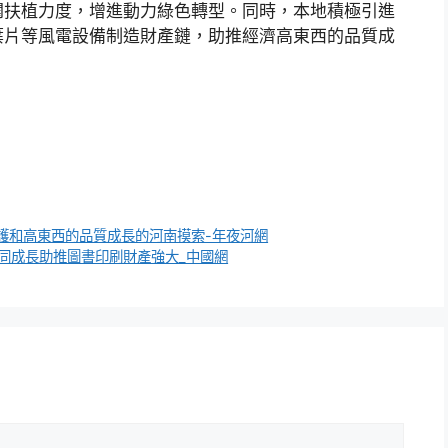
闢扶植力度，增進動力綠色轉型。同時，本地積極引進
葉片等風電設備制造財產鏈，助推經濟高東西的品質成
護和高東西的品質成長的河南摸索-年夜河網
協同成長助推圖書印刷財產強大_中國網