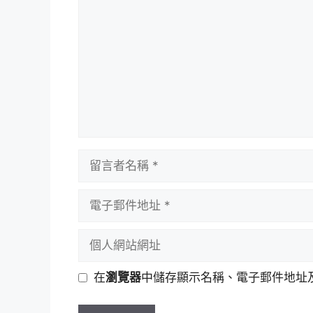
言
留
言
者
電
名
子
稱
郵
個
件
人
地
網
在
瀏覽器
中儲存顯示名稱、電子郵件地址
址
站
網