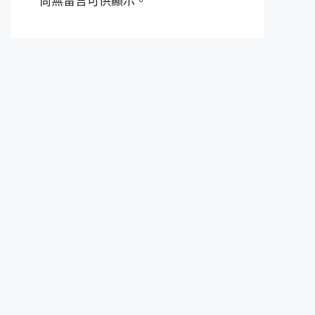
尚無留言可供顯示。