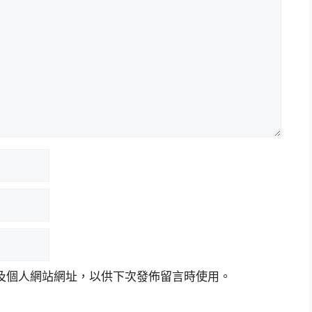
及個人網站網址，以供下次發佈留言時使用。