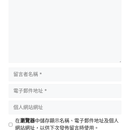
留
言
留
言
者
電
名
子
稱
郵
個
件
人
地
網
在
瀏覽器
中儲存顯示名稱、電子郵件地址及個人
址
站
網站網址，以供下次發佈留言時使用。