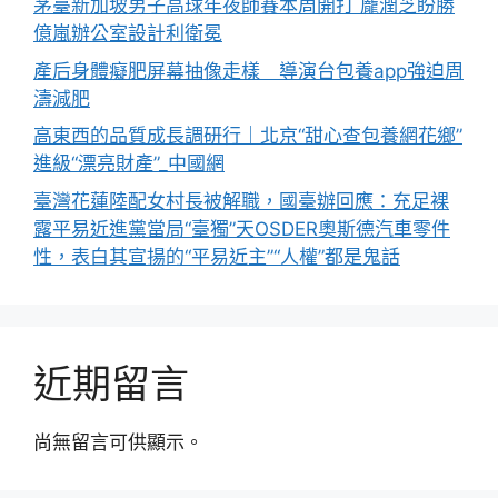
茅臺新加坡男子高球年夜師賽本周開打 龐潤芝盼勝
億嵐辦公室設計利衛冕
產后身體癡肥屏幕抽像走樣 導演台包養app強迫周
濤減肥
高東西的品質成長調研行｜北京“甜心查包養網花鄉”
進級“漂亮財產”_中國網
臺灣花蓮陸配女村長被解職，國臺辦回應：充足裸
露平易近進黨當局“臺獨”天OSDER奧斯德汽車零件
性，表白其宣揚的“平易近主”“人權”都是鬼話
近期留言
尚無留言可供顯示。