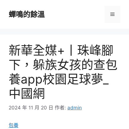
跳
至
蟬鳴的餘溫
選
主
要
單
內
容
新華全媒+丨珠峰腳
下，躲族女孩的查包
養app校園足球夢_
中國網
2024 年 11 月 20 日
作者:
admin
包養