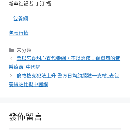
新華社記者 丁汀 攝
包養網
包養行情
分
未分類
類
樂以忘憂甜心查包養網，不以治疾：孤單癥的音
樂療育_中國網
倫敦槍支犯法上升 警方日均約緝獲一支槍_查包
養網站比擬中國網
發佈留言