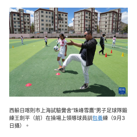
西躲日喀則市上海試驗黌舍“珠峰雪鷹”男子足球隊鍛
練王劍平（前）在操場上領導球員訓
包養
練（9月3
日攝）。