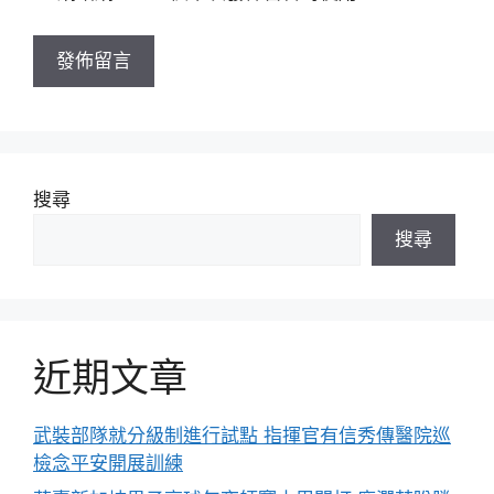
網
址
搜尋
搜尋
近期文章
武裝部隊就分級制進行試點 指揮官有信秀傳醫院巡
檢念平安開展訓練