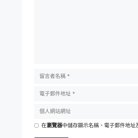
言
留
言
者
電
名
子
稱
郵
個
件
人
地
網
在
瀏覽器
中儲存顯示名稱、電子郵件地址
址
站