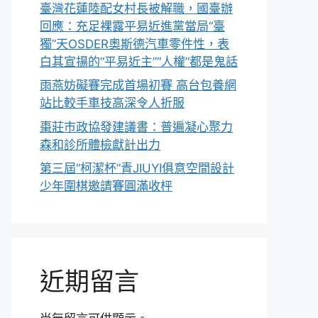
臺灣花蓮陸配女村長被解職，國臺辦
回應：充足裸露平易近進黨當局“臺
獨”天OSDER奧斯德汽車零件性，表
白其宣揚的“平易近主”“人權”都是鬼話
雨燕妨礙賽完成首場初賽 高台包養網
站比較手車技高深令人折服
棗莊市政協發建議書：普遍凝心聚力
森和診所體檢獻計出力
第三屆“柯潔杯”青JIUYI俱意空間設計
少年圍棋邀請賽圓滿收枰
近期留言