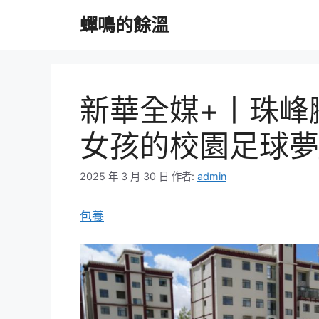
跳
蟬鳴的餘溫
至
主
要
內
容
新華全媒+丨珠峰
女孩的校園足球夢
2025 年 3 月 30 日
作者:
admin
包養