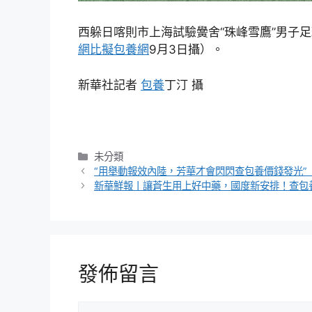
西躲日喀則市上海試驗黌舍“珠峰雪鷹”男子
網比擬
包養網
9月3日攝）。
新華社記者
包養
丁汀 攝
分
未分類
類
“用舉動報效內陸，芳華才會閃閃查包養價錢發光”
新華鮮報丨讓蒼生用上好中藥，國度新安排！查包
發佈留言
留