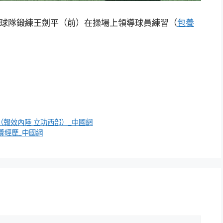
足球隊鍛練王劍平（前）在操場上領導球員練習（
包養
（報效內陸 立功西部）_中國網
養經歷_中國網