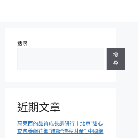
搜尋
搜
尋
近期文章
高東西的品質成長調研行｜北京“甜心
查包養網花鄉”進級“漂亮財產”_中國網