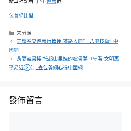
新華社記者 丁汀
包養
攝
包養網比擬
分
未分類
類
守護春查包養行情運 鐵路人的“十八般技藝”_中
國網
背簍藏書樓 托起山里娃的唸書夢（守看·文明惠
平易近②）_查包養網心得中國網
發佈留言
留
言