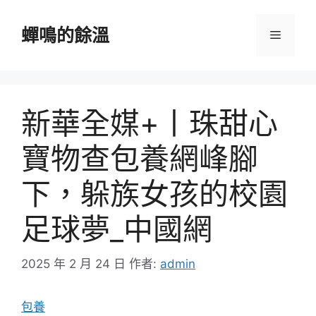
跳
至
蟬鳴的餘溫
選
主
要
單
內
容
新華全媒+丨珠甜心
寶物查包養網峰腳
下，躲族女孩的校園
足球夢_中國網
2025 年 2 月 24 日
作者:
admin
包養