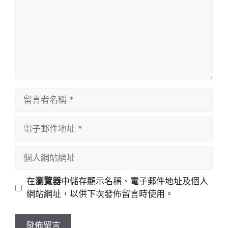
留
言
者
電
名
子
稱
郵
個
件
人
地
網
在
瀏覽器
中儲存顯示名稱、電子郵件地址及個人
址
站
網站網址，以供下次發佈留言時使用。
網
址