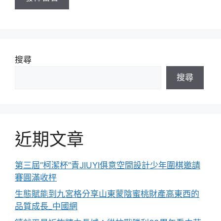
搜尋
搜尋
近期文章
第三屆“柯潔杯”青JIUYI俱意空間設計少年圍棋邀請
賽圓滿收枰
生態賦能到九宮格分享山東蒙陰蜜桃財產高東西的
品質成長_中國網