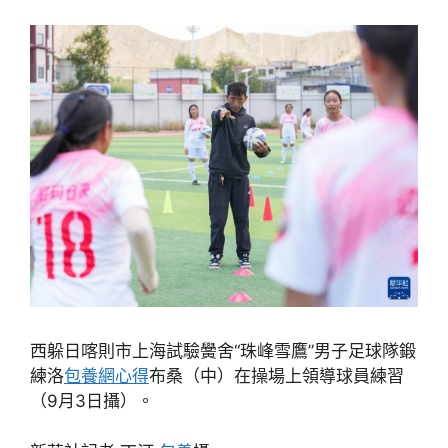
西躲日喀則市上海試驗黌舍“珠峰雪鷹”男子足球隊鍛
練洛
包養網心得
布桑（中）在操場上領導球員練習
（9月3日攝）。