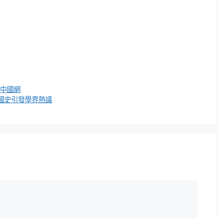
_中國網
國史引發學界熱議