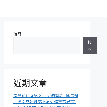
搜尋
搜
尋
近期文章
臺灣花蓮陸配女村長被解職，國臺辦
回應：充足裸露平易近進黨當局“臺