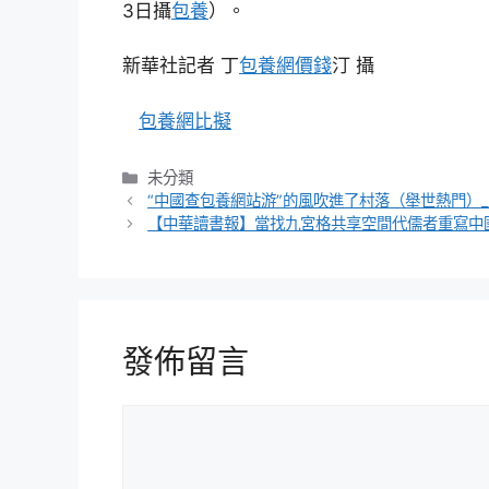
3日攝
包養
）。
新華社記者 丁
包養網價錢
汀 攝
包養網比擬
分
未分類
類
“中國查包養網站游”的風吹進了村落（舉世熱門）
【中華讀書報】當找九宮格共享空間代儒者重寫中
發佈留言
留
言