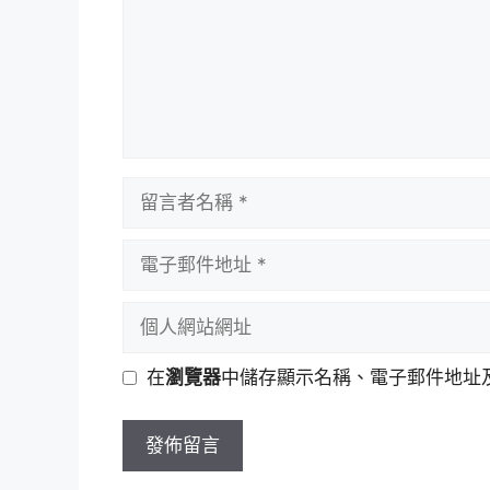
留
言
者
電
名
子
稱
郵
個
件
人
地
網
在
瀏覽器
中儲存顯示名稱、電子郵件地址
址
站
網
址