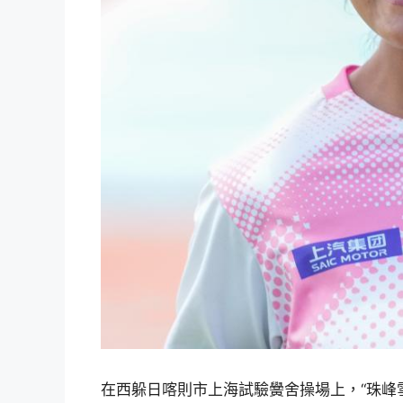
在西躲日喀則市上海試驗黌舍操場上，“珠峰