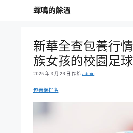
跳
蟬鳴的餘溫
至
主
要
內
容
新華全查包養行情
族女孩的校園足球
2025 年 3 月 26 日
作者:
admin
包養網排名