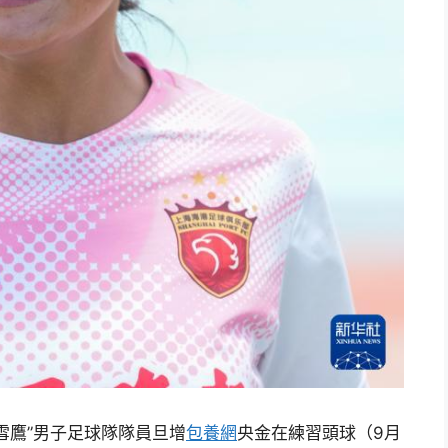
雪鷹”男子足球隊隊員旦增
包養網
央金在練習頭球（9月