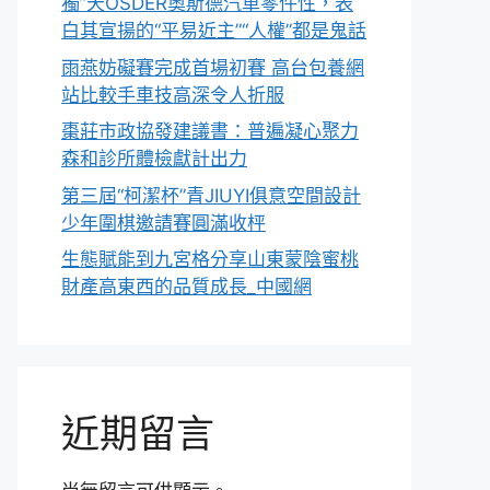
獨”天OSDER奧斯德汽車零件性，表
白其宣揚的“平易近主”“人權”都是鬼話
雨燕妨礙賽完成首場初賽 高台包養網
站比較手車技高深令人折服
棗莊市政協發建議書：普遍凝心聚力
森和診所體檢獻計出力
第三屆“柯潔杯”青JIUYI俱意空間設計
少年圍棋邀請賽圓滿收枰
生態賦能到九宮格分享山東蒙陰蜜桃
財產高東西的品質成長_中國網
近期留言