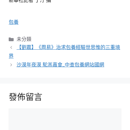
新華社記者 丁汀 攝
包養
分
未分類
類
【劉震】《周易》治求包養經驗世思惟的三重境
界
沙漠年夜漠 駝羔嘉會_中查包養網站國網
發佈留言
留
言