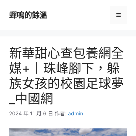
跳
至
蟬鳴的餘溫
選
主
要
單
內
容
新華甜心查包養網全
媒+丨珠峰腳下，躲
族女孩的校園足球夢
_中國網
2024 年 11 月 6 日
作者:
admin