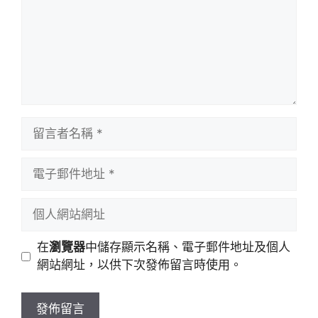
留
言
者
電
名
子
稱
郵
個
件
人
地
網
在
瀏覽器
中儲存顯示名稱、電子郵件地址及個人
址
站
網站網址，以供下次發佈留言時使用。
網
址