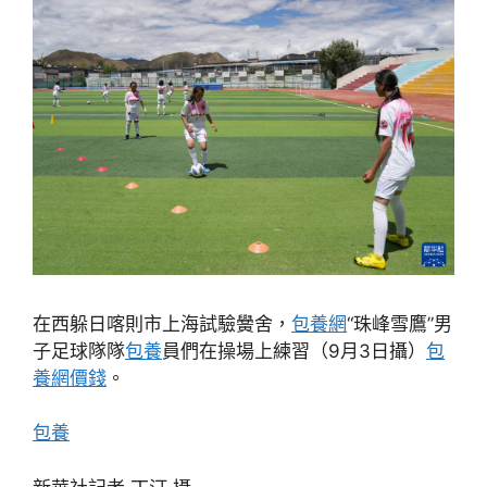
在西躲日喀則市上海試驗黌舍，
包養網
“珠峰雪鷹”男
子足球隊隊
包養
員們在操場上練習（9月3日攝）
包
養網價錢
。
包養