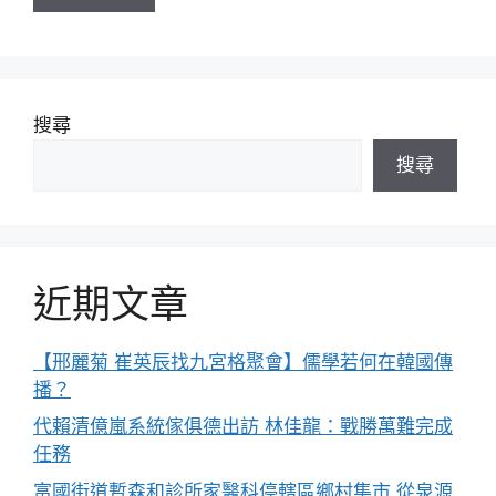
搜尋
搜尋
近期文章
【邢麗菊 崔英辰找九宮格聚會】儒學若何在韓國傳
播？
代賴清億嵐系統傢俱德出訪 林佳龍：戰勝萬難完成
任務
富國街道暫森和診所家醫科停轄區鄉村集市 從泉源