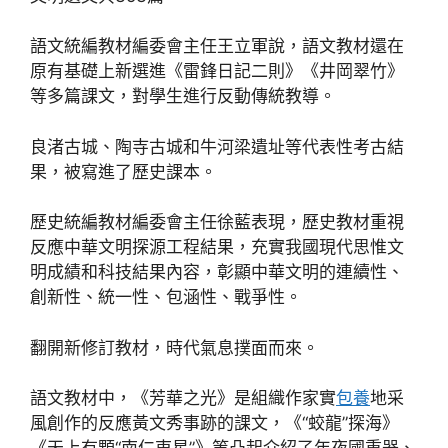
語文統編教材編委會主任王立軍說，語文教材還在
原有基礎上新選進《雷鋒日記二則》《井岡翠竹》
等多篇課文，對學生進行反動傳統教導。
良渚古城、陶寺古城和牛河梁遺址等代表性考古結
果，被寫進了歷史課本。
歷史統編教材編委會主任徐藍表現，歷史教材重視
反應中華文明探源工程結果，充實我國現代思惟文
明成績和科技結果內容，彰顯中華文明的連續性、
創新性、統一性、包涵性、戰爭性。
翻開新修訂教材，時代氣息撲面而來。
語文教材中，《芳華之光》是組織作家實
包養
地采
風創作的反應黃文秀事跡的課文，《“蛟龍”探海》