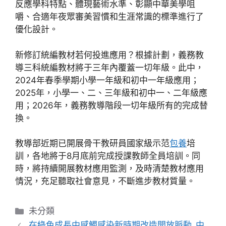
反應學科特點、體現藝術水準、彰顯中華美學咀
嚼、合適年夜眾審美習慣和生涯常識的標準進行了
優化設計。
新修訂統編教材若何投進應用？根據計劃，義務教
導三科統編教材將于三年內覆蓋一切年級。此中，
2024年春季學期小學一年級和初中一年級應用；
2025年，小學一、二、三年級和初中一、二年級應
用；2026年，義務教導階段一切年級所有的完成替
換。
教導部近期已開展骨干教研員國家級示范
包養
培
訓，各地將于8月底前完成授課教師全員培訓。同
時，將持續開展教材應用監測，及時清楚教材應用
情況，充足聽取社會意見，不斷進步教材質量。
分
未分類
類
在綠色成長中感觸感染新時期改造開放脈動_中