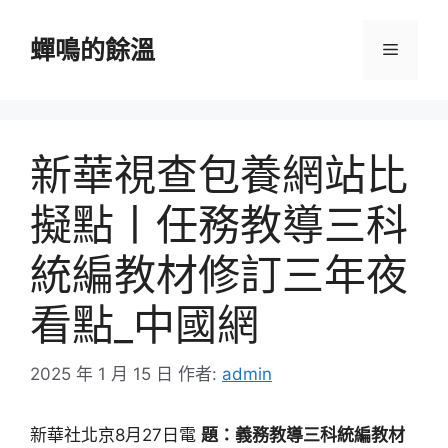
跳
至
蟬鳴的餘溫
選
主
要
單
內
容
新華視查包養網站比
擬點丨任務教導三科
統編教材修訂三年夜
看點_中國網
2025 年 1 月 15 日
作者:
admin
新華社北京8月27日電
題：義務教導三科統編教材