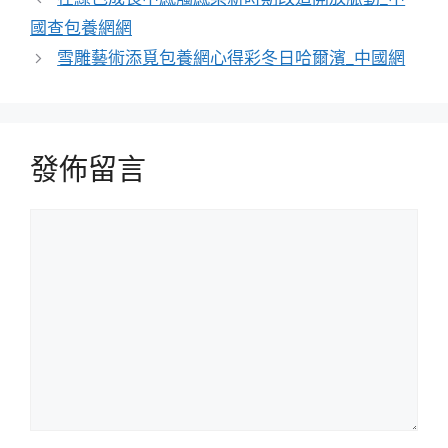
國查包養網網
雪雕藝術添覓包養網心得彩冬日哈爾濱_中國網
發佈留言
留
言