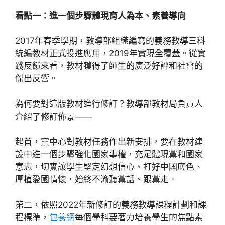
看點一：進一個步驟體現育人為本、素養導向
2017年春季學期，教導部組織編寫的義務教導三科
統編教材正式投進應用，2019年實現全覆蓋。從實
踐反饋來看，教材獲得了師生的廣泛好評和社會的
傑出反響。
為何要對這版教材進行修訂？教導部教材局負責人
介紹了修訂佈景——
起首，黨中心對教材任務作出新安排，要在教材建
設中進一個步驟強化國家事權，充足體現黨和國家
意志，切實讓學生堅定幻想信心、打好中國底色、
厚植愛國情懷，始終不渝聽黨話、跟黨走。
第二，依照2022年新修訂的義務教導課程計劃和課
程標準，
包養網
每個學科要著力培養學生的焦點素