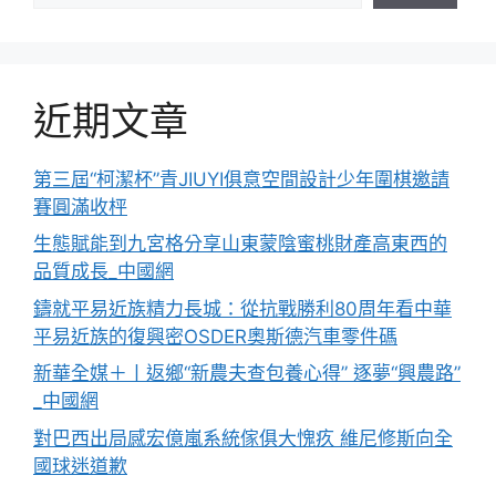
近期文章
第三屆“柯潔杯”青JIUYI俱意空間設計少年圍棋邀請
賽圓滿收枰
生態賦能到九宮格分享山東蒙陰蜜桃財產高東西的
品質成長_中國網
鑄就平易近族精力長城：從抗戰勝利80周年看中華
平易近族的復興密OSDER奧斯德汽車零件碼
新華全媒＋丨返鄉“新農夫查包養心得” 逐夢“興農路”
_中國網
對巴西出局感宏億嵐系統傢俱大愧疚 維尼修斯向全
國球迷道歉