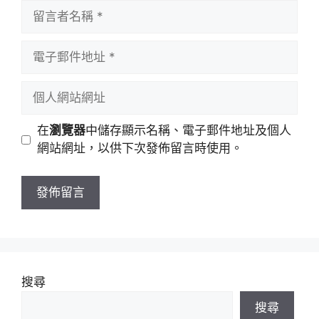
留
言
者
電
名
子
稱
郵
個
件
人
地
網
在
瀏覽器
中儲存顯示名稱、電子郵件地址及個人
址
站
網站網址，以供下次發佈留言時使用。
網
址
搜尋
搜尋