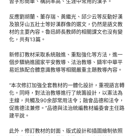
習字形簡單、構詞率高、生涯中常用的漢字。
反應劉胡蘭、董存瑞、黃繼光、邱少云等反動好漢
及狼牙山五壯士等好漢群像的選文，仍然是語文教
材的主要內容。魯迅師長教師的相關課文也沒有變
化，共有13篇。
新修訂教材采取系統融進、重點強化等方法，進一
個步驟納進國家平安教導、法治教導、鑄牢中華平
易近族配合體意識教導等相關嚴重主題教導內容。
“本次修訂加強全套教材的一體化設計，重視語言轉
化。同時，對法治教導進行了統籌設計，以憲法為
主線，共觸及90余部常用法令；融會品德和法令，
促進德法兼修。”品德與法治統編教材編委會主任路
建平說。
此外，修訂教材的封面、版式設計和插圖繪制依照