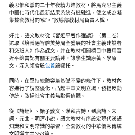
義思惟和黨的二十年夜精力進教材，將馬克思主義
中國化時代化最新結果系統有機融進，使之成為凝
集整套教材的‘魂’。”教導部教材局負責人說。
好比，語文教材從《習近平著作選讀》（第二卷）
選取《培養德智體美勞周全發展的社會主義建設者
和交班人》作為課文，并在教材相關欄目中援用習
近平總書記有關主要論述，讓學生讀原著、學原
文，深入領會殷
包養
殷囑托。
同時，在堅持總體容量基礎不變的條件下，教材內
容進行了調整優化，凸起中華文明立場，發揚反動
傳統，弘揚社會主義焦點價值觀。
從《詩經》、諸子散文、漢魏古詩，到唐詩、宋
詞、元曲、明清小說，語文教材有序設定現代漢語
知識和文明常識的學習，全套教材的中華優秀傳統
文明選文共353篇。