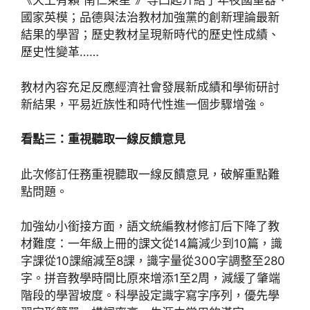
《天上有顆“南仁東星”》等凸起介紹了年夜國重器、
國家英模；品德與法治教材加強黨的創新理論最新
結果的學習；歷史教材呈現新時代的歷史性成績、
歷史性變革……
教材內容充足反應經濟社會發展新成績和學術研討
新結果，平易近族性和時代性進一個步驟增強。
看點三：重視聽取一線反饋意見
此次修訂任務重視聽取一線反饋意見，破解重點難
點問題。
加強幼小銜接方面，語文統編教材修訂后下降了教
材難度：一年級上冊的課文從14篇減少到10篇，識
字課從10課縮減至8課，識字量從300字調整至280
字。拼音教學時間比原來增添1至2周，減緩了肇端
階段的學習坡度。科學設定識字寫字序列，優先學