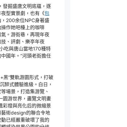
，發掘盛唐文明底蘊，逐
年夜型實景劇，也有《
包
200余位NPC身著盛
始操作她吧檯上的咖啡
霧氣。游街巷，再現年夜
雜技、評劇、樂亭年夜
小吃與唐山當地170種特
中國年。”河頭老街擔任
白+黑”雙軌游園形式，打破
候沉醉式體驗進級。白日，
堂等場景，打造集游覽、
一園游世界，盡覽文明畫
遺彩燈與亮化后的微縮景
藝術design的聯合令地
波動已經嚴重破壞了我的
感觸感染世界公園的分歧