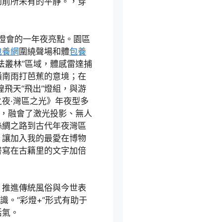
到前所未有的平靜。，穿
區燈會的一年夜亮點。園區
包養網
圍繞聲場和體
包養
法叢林”區域，體感雷達捕
嶺南雨打芭蕉的意境；在
煌飛天“飛出”燈組，與游
夜·灣區之光》年夜型多
”，融會了激光投影、無人
絲綢之路到古代年夜灣區
，讓加入我的最愛在博物
書寫在古籍里的文字加倍
，推進傳統風俗與今世表
識。“彩燈+”形式有助于
活氣。