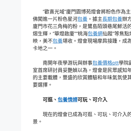
“歡喜光域”廈門園博苑燈會將粉色作為
佛闖進一片粉色星河
包養
。據主
長期包養
辦
廈門市花三角梅的粉，是鷺島陌頭巷尾鮮活的
熠生輝，“華燈啟廈”“桃海
包養網
仙蹤”等焦
映，美不
包養
堪收。燈會現場摩肩接踵，成
卡地之一。
南開年夜學游玩與辦事
包養價格ptt
學院
室首席研討員妥艷媜以為，燈會是民眾感知
的主要載體，豐盛的欣賞體驗和年味氣氛使
要選擇。
可逛、
包養情婦
可玩、可介入
現在的燈會已成為可逛、可玩、可介入
景。