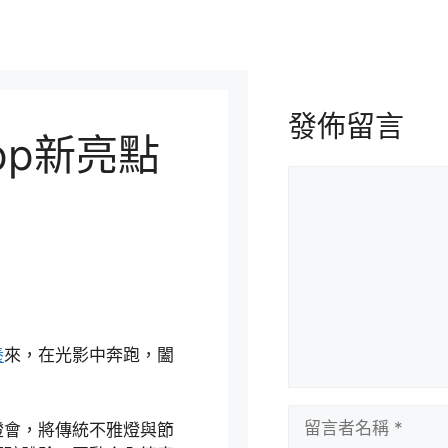
發佈留言
pp新亮點
留
言
養
來，在光影中奔跑，闔
留
燈會，將傳統不雅燈與節
言