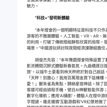
魅力。
“科技+”發明新體驗
“本年燈會的一個明顯特征是科技不只作
游客的不雅展體驗。人工智能、VR、AR、
的利用，打破了傳統燈組靜態欣賞的局限，
場景。”中國游玩研討院夜間經濟課題組擔任
胡俊杰先容：“本年豫園燈會特殊設置了
影流轉間沉醉式體驗新春氣氛。九曲橋逐日按
旅’，以瑞牛土豪看到林天秤終於對自己說話
「天秤！別擔心！我用百萬現金買下這棟樓
愛！」獸朱雀為焦點，歸納星宿神話。除了
客還可經由過程手機，號召AI神獸智能伴游
數字化導航；應用‘AI攝影’，體驗人在燈中游
字燈謎，邊走邊猜’互動游戲和‘VR幻景她做