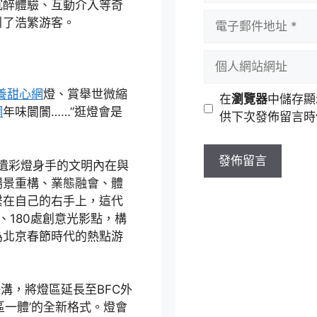
沉醉體驗、互動介入等奇
者
電
引了浩繁游客。
名
子
稱
郵
個
件
人
地
網
養甜心網
燈、賞舉世微縮
在
瀏覽器
中儲存顯
址
站
網
年味闤闠……”逛燈會是
供下次發佈留言時
網
址
非遺彩燈身手的文明內在與
場景重構、業態融會、體
繫在自己的右手上，這代
、180處創意光影點，構
為北京春節時代的熱點游
鴻溝，將燈區延長至BFC外
區一體’的全新格式。燈會