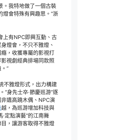
景。我特地做了一個古裝
的燈會特殊有興趣思。”浙
會上有NPC即興互動、古
置身燈會，不只不雅燈、
招癮，收獲專屬的影視打
等影視劇經典排場同款照
。”
傳統不雅燈形式，出力構建
。“身先士卒·節慶巡游”逐
非遺高蹺木偶、NPC演
養
越，為巡游增加科技與
·定點演藝”的江南舞
節目，讓游客取得不雅燈