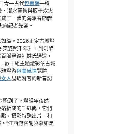
‘汗青—古代
包養網
—將
技、潮水藝術與販子炊火
花費于一體的海派春節體
杰向記者先容。
如織。2026正定古城燈
·英姿照千年》，到沉醉
《百脈尋蹤》姓氏通道，
……數十組主題燈彩依古城
不雅燈游
包養感情
覽體
養女人
易近游客的新春記
冷艷到了。燈組年夜然
金箔折成的千紙鶴，它們
特點，攝影特殊出片。和
。”江西游客謝曉燕如是