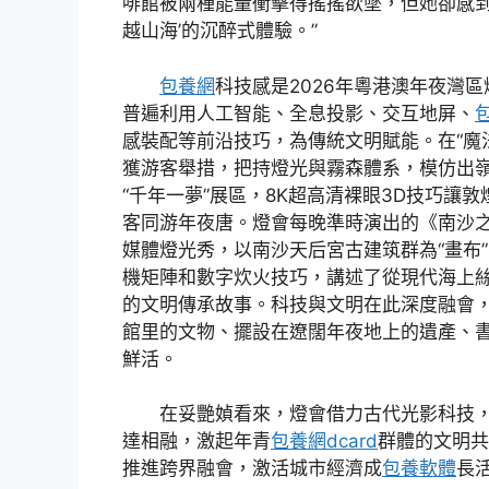
啡館被兩種能量衝擊得搖搖欲墜，但她卻感
越山海’的沉醉式體驗。”
包養網
科技感是2026年粵港澳年夜灣
普遍利用人工智能、全息投影、交互地屏、
感裝配等前沿技巧，為傳統文明賦能。在“魔
獲游客舉措，把持燈光與霧森體系，模仿出
“千年一夢”展區，8K超高清裸眼3D技巧讓敦
客同游年夜唐。燈會每晚準時演出的《南沙之
媒體燈光秀，以南沙天后宮古建筑群為“畫布
機矩陣和數字炊火技巧，講述了從現代海上
的文明傳承故事。科技與文明在此深度融會
館里的文物、擺設在遼闊年夜地上的遺產、
鮮活。
在妥艷媜看來，燈會借力古代光影科技
達相融，激起年青
包養網dcard
群體的文明共
推進跨界融會，激活城市經濟成
包養軟體
長