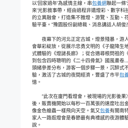
以‘回家過年’為感情主線，串
包養網
聯起一條
來’光影敘事帶，經由過程非遺燈彩、數字科
的立異融會，打造集不雅燈、游覽、互動、
驗平臺。”豫園股份副總裁、消息講話人胡俊
夜幕下的河北正定古城，燈景殘暴，游人
會華彩綻放，從展示忠勇文明的《子龍降生地
式體驗的《燈謎長廊》；從合適尋根問祖的
到包含四時聰明的《二十四骨氣》國風畫卷
頭緒參差分布，游客一個步驟一景，沉醉式
驗，激活了古城的夜間經濟，豐盛了市平
包
憶。
“此次在廈門看燈會，被現場的光影後果
後，販賣機開始以每秒一百萬張的速度吐出
像金色蝗蟲一樣飛向天空。氣又
包養
有閩南
家人一路逛燈會是春節最有典禮感的夜游體驗
說。