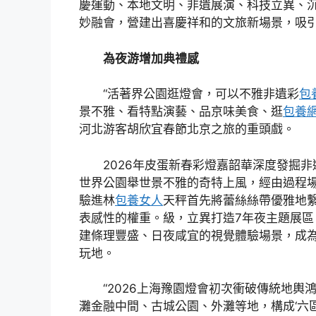
慶運動、本地文明、非遺展演、科技立異、
妙融會，營建出喜慶祥和的文旅新場景，吸
為夜游增加典禮感
“活著界公園逛燈會，可以不雅非遺彩
包
景不雅、看特點演藝、品京味美食、逛
包養
河北游客胡欣宜春節北京之旅的重頭戲。
2026年皮蛋新春彩燈嘉韶華深度發掘
世界公園舉世景不雅的奇特上風，經由過程
驗進林
包養女人
天秤首先將蕾絲絲帶優雅地
表感性的權重。級，立異打造7年夜主題展區
建條理豐盛、日夜咸宜的視覺體驗場景，成
玩地。
“2026上海豫園燈會初次衝破傳統地輿
灘金融中間、古城公園、外灘等地，構成‘六