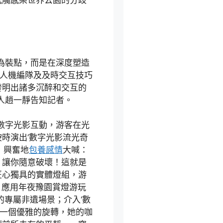
為裝點，而是在深度塑造
無人機編隊及及時交互技巧
發明出諸多沉醉和交互的
人趙一靜告知記者。
數字光影互動，游客在光
時演出‘數字光影流光奇
，興奮地
包養感情
大喊：
，讓你隨意破壞！這就是
匠心獨具的實體燈組，游
；應用年夜豫園賞燈游玩
的專屬非遺場景；介入‘數
了一個優雅的旋轉，她的咖