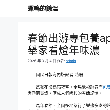
跳
蟬鳴的餘溫
至
主
要
內
容
春節出游專包養a
舉家看燈年味濃
2026 年 3 月 4 日
作者:
admin
國民日報海內版記者 趙珊
萬盞花燈點亮夜空，金馬馱福踏春而
包
家游園賞燈，匯成人們暖和的春節記憶。
馬年春節，全國多地舉行了豐盛多彩的