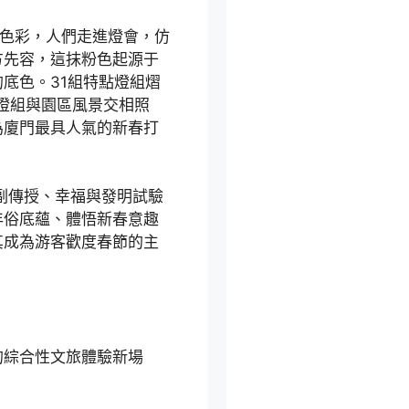
主色彩，人們走進燈會，仿
方先容，這抹粉色起源于
底色。31組特點燈組熠
點燈組與園區風景交相照
為廈門最具人氣的新春打
副傳授、幸福與發明試驗
年俗底蘊、體悟新春意趣
其成為游客歡度春節的主
的綜合性文旅體驗新場