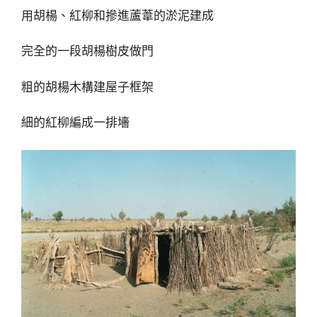
用胡楊、紅柳和摻進蘆葦的淤泥建成
完全的一段胡楊樹皮做門
粗的胡楊木構建屋子框架
細的紅柳編成一排墻