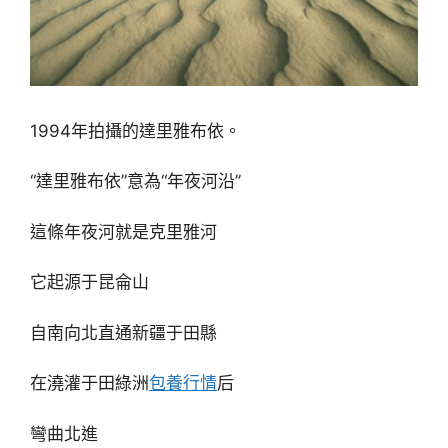
1994年拍攝的達里雅布依。
“達里雅布依”意為“年夜河沿”
這條年夜河就是克里雅河
它起源于昆侖山
自南向北直通新疆于田縣
在澆灌于田綠洲
包養行情
后
彎曲北進