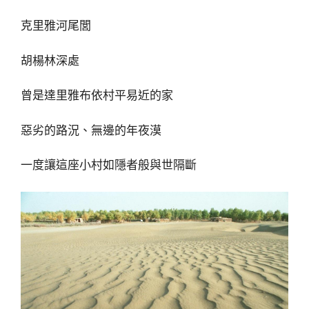
克里雅河尾閭
胡楊林深處
曾是達里雅布依村平易近的家
惡劣的路況、無邊的年夜漠
一度讓這座小村如隱者般與世隔斷