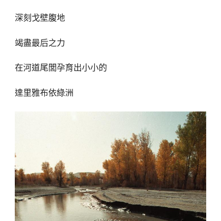
深刻戈壁腹地
竭盡最后之力
在河道尾閭孕育出小小的
達里雅布依綠洲