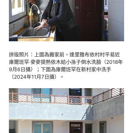
拼版照片：上圖為搬家前，達里雅布依村村平易近
庫爾班罕·麥麥提熱依木給小孫子倒水洗臉（2018年
9月6日攝）；下圖為庫爾班罕在新村家中洗手
（2024年11月7日攝）。