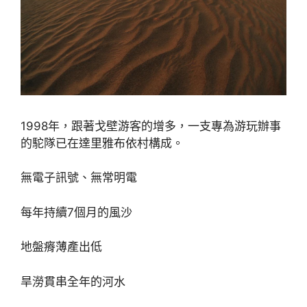
1998年，跟著戈壁游客的增多，一支專為游玩辦事
的駝隊已在達里雅布依村構成。
無電子訊號、無常明電
每年持續7個月的風沙
地盤瘠薄產出低
旱澇貫串全年的河水