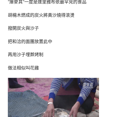
“庫麥其”一度是達里雅布依最罕見的食品
胡楊木燃成的炭火將黃沙燒得滾燙
撥開炭火與沙子
把和洽的面團放置此中
再用沙子埋葬烤制
做法相似叫花雞