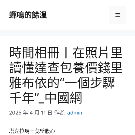
跳
至
蟬鳴的餘溫
選
主
要
單
內
容
時間相冊丨在照片里
讀懂達查包養價錢里
雅布依的“一個步驟
千年”_中國網
2025 年 4 月 11 日
作者:
admin
塔克拉瑪干戈壁腹心