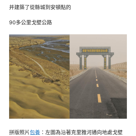
并建築了從縣城到安頓點的
90多公里戈壁公路
拼版照片
包養
：左圖為沿著克里雅河通向地處戈壁