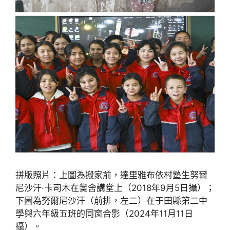
拼版照片：上圖為搬家前，達里雅布依村塾生努爾
尼沙汗·卡司木在黌舍講堂上（2018年9月5日攝）；
下圖為努爾尼沙汗（前排，左二）在于田縣第二中
學與六年級五班的同窗合影（2024年11月11日
攝）。