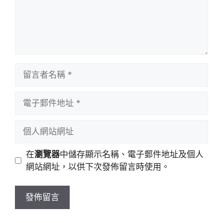
留
言
者
電
名
子
稱
郵
個
件
人
地
網
在
瀏覽器
中儲存顯示名稱、電子郵件地址及個人
址
站
網站網址，以供下次發佈留言時使用。
網
址