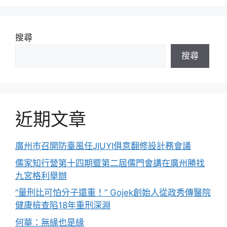
搜尋
搜尋
近期文章
廣州市召開防臺風任JIUYI俱意翻修設計務會議
儒家知行營第十四期暨第二屆儒門會講在廣州勝找
九宮格利舉辦
“量刑比可怕分子還重！” Gojek創始人從政秀傳醫院
健康檢查陷18年重刑深淵
何華：無緣也是緣