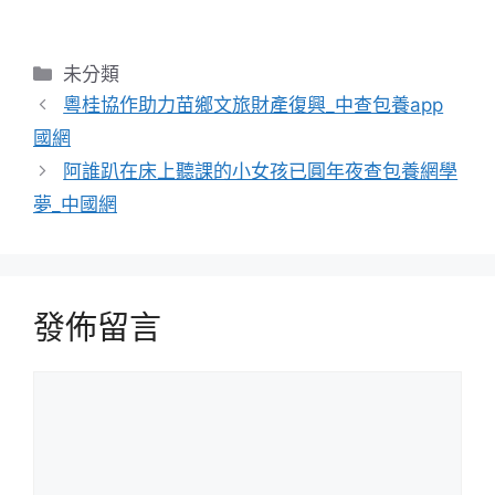
分
未分類
類
粵桂協作助力苗鄉文旅財產復興_中查包養app
國網
阿誰趴在床上聽課的小女孩已圓年夜查包養網學
夢_中國網
發佈留言
留
言