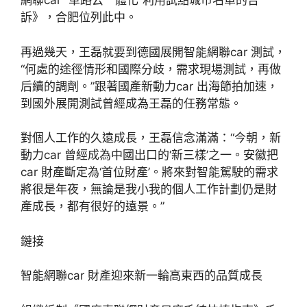
網聯car “車路云一體化”利用試點城市名單的告
訴》，合肥位列此中。
再過幾天，王磊就要到德國展開智能網聯car 測試，
“何處的途徑情形和國際分歧，需求現場測試，再做
后續的調劑。”跟著國產新動力car 出海節拍加速，
到國外展開測試曾經成為王磊的任務常態。
對個人工作的久遠成長，王磊信念滿滿：“今朝，新
動力car 曾經成為中國出口的‘新三樣’之一。安徽把
car 財產斷定為‘首位財產’。將來對智能駕駛的需求
將很是年夜，無論是我小我的個人工作計劃仍是財
產成長，都有很好的遠景。”
鏈接
智能網聯car 財產迎來新一輪高東西的品質成長