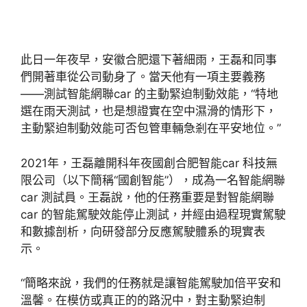
此日一年夜早，安徽合肥還下著細雨，王磊和同事
們開著車從公司動身了。當天他有一項主要義務
——測試智能網聯car 的主動緊迫制動效能，“特地
選在雨天測試，也是想證實在空中濕滑的情形下，
主動緊迫制動效能可否包管車輛急剎在平安地位。”
2021年，王磊離開科年夜國創合肥智能car 科技無
限公司（以下簡稱“國創智能”），成為一名智能網聯
car 測試員。王磊說，他的任務重要是對智能網聯
car 的智能駕駛效能停止測試，并經由過程現實駕駛
和數據剖析，向研發部分反應駕駛體系的現實表
示。
“簡略來說，我們的任務就是讓智能駕駛加倍平安和
溫馨。在模仿或真正的的路況中，對主動緊迫制