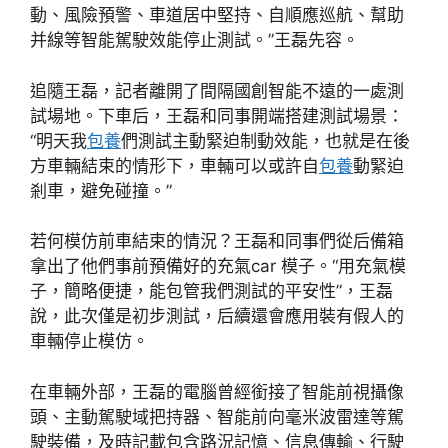
動、風險預警、車道居中堅持、自順應巡航、幫助
并線等智能駕駛效能停止測試。”王磊先容。
追隨王磊，記者離開了間隔國創智能不遠的一處測
試場地。下車后，王磊和同事開端搭建測試場景：
“明天我
包養
們測試主動緊迫制動效能，也就是在後
方車輛結束的情形下，車輛可以或許自
包養
動緊迫
剎車，避免碰撞。”
若何模仿前車結束的情況？王磊和同事們從后備箱
拿出了他們事前預備好的充氣car 模子。“用充氣模
子，簡略便捷，能包管我們測試的平安性”，王磊
說，此次僅是初步測試，后續還會應用裝有假人的
車輛停止模仿。
在車輛外部，王磊的電腦曾經銜接了智能前視攝像
頭、主動駕駛域把持器、智能前向毫米波雷達等駕
駛裝備，及時記載包含路況記憶、信息傳輸、行駛