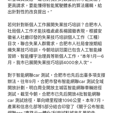
更高請求，要能懂得智能駕駛體系的算法邏輯，給
出針對性的改良提出。”
若何針對新個人工作展開失業技巧培訓？合肥市人
社局個人工作才能扶植處處長楊國徽表現，根據安
徽省人社廳印發的失業技巧培訓個人工作（工種）
目次，聯合失業人群需求，合肥市人社局會按期組
織失業技巧培訓，今朝培訓范圍已包含人工智能練
習師、智能樓宇治理員等新個人工作，“本年1月—6
月，我市已展開失業技巧培訓4000余人次”。
對于智能網聯car 測試，合肥市也先后出臺多項支撐
辦法。往年9月，合肥市發布智能網聯car 測試全域
開放計劃，明白周全開放主城區智能網聯車輛途徑
測試。截至今朝，合肥市已先后開放4批智能網聯
car 測試途徑，單向總里程達1096公里。本年7月，
產業和信息化部等5部分結合印發了《關于公布智能