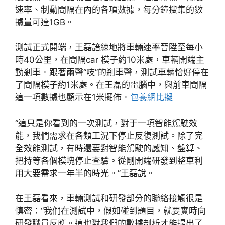
速率、制動間隔在內的各項數據，每分鐘搜集的數
據量可達1GB。
測試正式開端，王磊諳練地將車輛速率晉陞至每小
時40公里，在間隔car 模子約10米處，車輛開端主
動剎車。跟著兩聲“吱”的剎車聲，測試車輛恰好停在
了間隔模子約1米處。在王磊的電腦中，與前車間隔
這一項數據也顯示在1米擺佈。
包養網比擬
“這只是你看到的一次測試，對于一項智能駕駛效
能，我們需求在各類工況下停止反復測試。除了完
全效能測試，有時還要對智能駕駛的感知、盤算、
把持等各個模塊停止查驗。從剛開端研發到整車利
用大要需求一年半的時光。”王磊說。
在王磊看來，車輛測試和研發部分的聯絡接觸很是
慎密：“我們在測試中，假如碰到題目，就要實時向
研發職員反應。這也對我們的數據剖析才能提出了