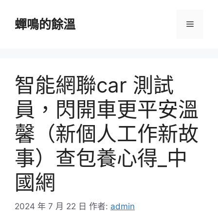
跳
至
蟬鳴的餘溫
選
主
要
單
內
容
智能網聯car 測試
員，閃開車更平安溫
馨（新個人工作新故
事）查包養心得_中
國網
2024 年 7 月 22 日
作者:
admin