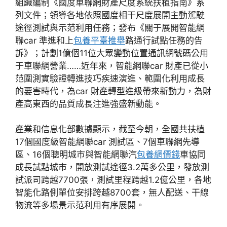
組織編制《國度車聯網財產尺度系統扶植指南》系
列文件；領導各地依照國度相干尺度展開主動駕駛
途徑測試與示范利用任務；發布《關于展開智能網
聯car 準進和上
包養平臺推舉
路通行試點任務的告
訴》；計劃1億個11位大眾變動位置通訊網號碼公用
于車聯網營業……近年來，智能網聯car 財產已從小
范圍測實驗證轉進技巧疾速演進、範圍化利用成長
的要害時代，為car 財產轉型進級帶來新動力，為財
產高東西的品質成長注進強盛新動能。
產業和信息化部數據顯示，截至今朝，全國共扶植
17個國度級智能網聯car 測試區、7個車聯網先導
區、16個聰明城市與智能網聯汽
包養網價錢
車協同
成長試點城市，開放測試途徑3.2萬多公里，發放測
試派司跨越7700張，測試里程跨越1.2億公里，各地
智能化路側單位安排跨越8700套，無人配送、干線
物流等多場景示范利用有序展開。