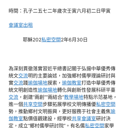
時間：孔子二五七二年歲次壬寅六月初二日甲寅
會議室出租
耶穌202
私密空間
2年6月30日
為深刻貫徹落實習近平總書記關于弘揚中華優秀傳
統文
交流
明的主要論述，加強鄉村儒學理論研討與
實
交流
踐
瑜伽場地
摸索，
瑜伽教室
打造中華優秀傳
統文明創造性
瑜伽場地
轉化與創新性發展科研平臺
交流
，創建“兩創”“兩結合”
教學場地
特點示范基地，
進一個
共享空間
步驟拓展學校文明傳播優
私密空間
勢，推動鄉村文明振興，更好服務于社會主義焦
瑜
伽教室
點價值觀建設，經學校
共享會議室
研討決
定，成立“鄉村儒學研討院”。有名儒
私密空間
家學