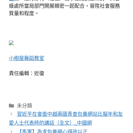
級處所當局部門開展親密一起配合，晉陞社會服務
質量和程度。
小樹屋
舞蹈教室
責任編輯：近復
分
未分類
類
習近平在會面中越兩國青查包養網站比擬年和友
愛人士代表時的講話（全文）_中國網
【馬軍】為求包養網心得政以正