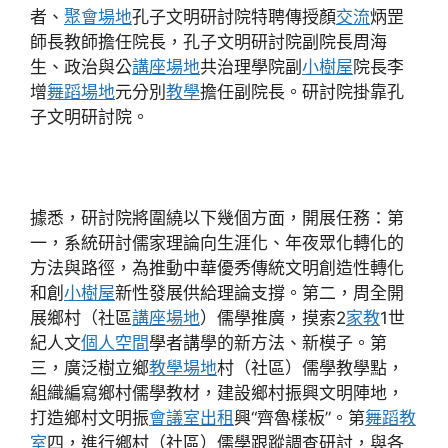
者、
聚會場地
孔子文明研討院特聘傳授顏
交流
炳罡
師長教師擔任院長，孔子文明研討院副院長周海
生、政治與公
講座場地
共治理學院副
小樹屋
院長李
增
舞蹈場地
元分別
教學
擔任副院長。研討院掛靠孔
子文明研討院。
據悉，研討院將圍繞以下幾個方面，開展任務：第
一，系統研討儒家理論向生涯化、年夜眾化轉化的
方法與路徑，為推動中華優秀傳統文明創造性轉化
和創
小樹屋
新性發展供給理論支撐。第二，周全開
展鄉村（社區
講座場地
）儒學推廣，摸索2
家教
1世
紀人文
個人空間
學者講學的新方法、新模子。第
三，廣泛樹立鄉
教學場地
村（社區）儒學教學點，
組織編寫鄉村儒學教材，建設鄉村振興文明陣地，
打造鄉村文明振
會議室出租
興“齊魯樣板”。第
舞蹈教
室
四，進行鄉村（社區）儒學跟蹤調查研討，與各