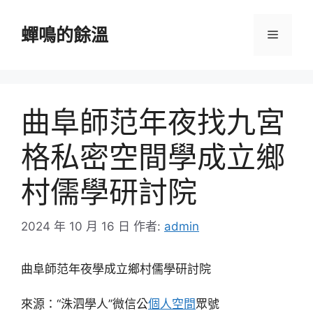
跳
至
蟬鳴的餘溫
選
主
要
單
內
容
曲阜師范年夜找九宮
格私密空間學成立鄉
村儒學研討院
2024 年 10 月 16 日
作者:
admin
曲阜師范年夜學成立鄉村儒學研討院
來源：“洙泗學人”微信公
個人空間
眾號