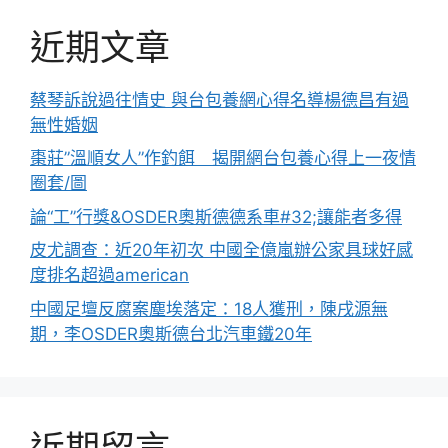
近期文章
蔡琴訴說過往情史 與台包養網心得名導楊德昌有過
無性婚姻
棗莊”溫順女人”作釣餌 揭開網台包養心得上一夜情
圈套/圖
論“工”行獎&OSDER奧斯德德系車#32;讓能者多得
皮尤調查：近20年初次 中國全億嵐辦公家具球好感
度排名超過american
中國足壇反腐案塵埃落定：18人獲刑，陳戌源無
期，李OSDER奧斯德台北汽車鐵20年
近期留言