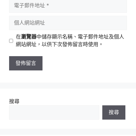
電
名
子
稱
郵
個
件
人
地
網
在
瀏覽器
中儲存顯示名稱、電子郵件地址及個人
址
站
網站網址，以供下次發佈留言時使用。
網
址
搜尋
搜尋