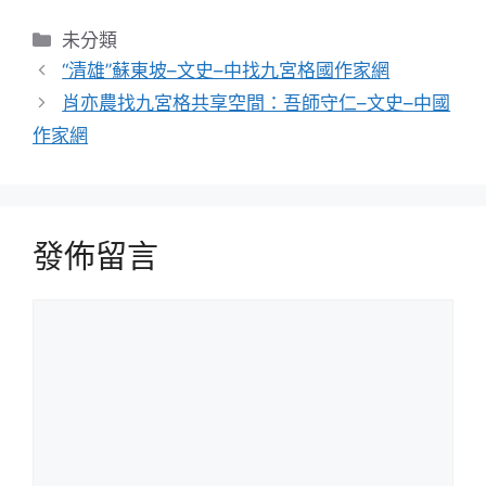
分
未分類
類
“清雄”蘇東坡–文史–中找九宮格國作家網
肖亦農找九宮格共享空間：吾師守仁–文史–中國
作家網
發佈留言
留
言