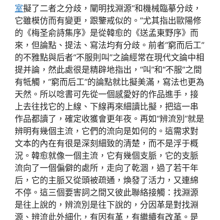
室
擬了二者之分歧，闡明找淵源“和機械臨摹分歧，
它雖模仿而有變更，跟鑒戒似的。”尤其指出歐陽修
的《梅圣俞詩集序》是從韓愈的《送孟東野序》而
來，但論點、提法、寫法均有分歧。前者“窮而后工”
的不雅點與后者“不服則叫”之論經常在現代文論中相
提并論，然此處很是精辟地指出，“叫”和“不服”之間
有牴觸，“窮而后工”的論點就比擬美滿，寫法也更為
天然。所以唸書可先從一個感愛好的作品進手，接
上去往找它的上線、下線再來細讀比擬，把這一串
作品都讀了，確定收獲會更年夜。再如“辨流別”就是
辨明有幾個主流，它們的流向是如何的。這需求對
文本的內在有很是深刻細致的清楚，而不是浮于概
況。韓愈就像一個主流，它有幾個支脈，它的支脈
流向了一個偏僻的處所，走向了乾涸，過了若干年
后，它的主脈又從頭被疏通，煥發了活力，又連綿
不停。這三個要害詞之間又彼此聯絡接觸：找淵源
是往上說的，辨流別是往下說的，分因革是對找淵
源、辨流此外細化，有因有革，有繼續有改革。是