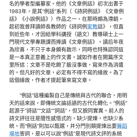
名的學者型編纂家。他的《文章例話》初次出書于
1983年，是其“例話”系列（《詩詞例話》《文章例
話》《小說例話》）作品之一，在那時頗為滯銷。
起初我曾拜讀師長教師的《詩詞例
家教
話》，但直
到近些年，才因給學科講授（語文）教導碩士上一
門現代文學專題課而捧讀《文章例話》。讀后年夜
為欣喜，不只于本身頗有啟示，同時也特殊認同這
是一本真正意義上的作文書。誠如作者在開篇序文
里所述：文章不是吃飽了飯沒事做，寫來作為消遣
的。但凡好的文章，必定有不得不寫的緣故。為了
這個緣故，作者才提起筆來寫文章。
“例話”這種編製自己是傳統與古代的聯合，用明
天的話來說，即傳統文論話語的古代化轉化。“例話”
起源于“詩話”“文話”“詞話”，但又貌同實異。前人的
詩文評往往是隨性感悟式的，缺少提煉，也缺少系
統。而“例話”則加以甄選，并分門別類提煉出要
舞蹈
場地
害詞，是以可以說“例話”是現代詩文評的系統