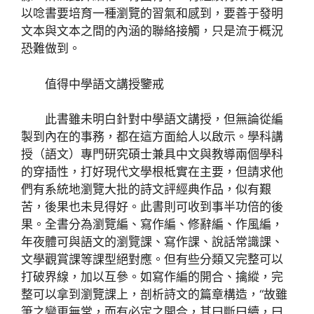
以唸書要培育一種瀏覽的習氣和感到，要善于發明
文本與文本之間的內涵的聯絡接觸，只是流于概況
恐難做到。
值得中學語文講授鑒戒
此書雖未明白針對中學語文講授，但無論從編
製到內在的事務，都在這方面給人以啟示。學科講
授（語文）專門研究碩士兼具中文與教導兩個學科
的穿插性，打好現代文學根柢實在主要，但請求他
們有系統地瀏覽大批的詩文評經典作品，似有艱
苦，後果也未見得好。此書則可收到事半功倍的後
果。全書分為瀏覽編、寫作編、修辭編、作風編，
年夜體可與語文的瀏覽課、寫作課、說話常識課、
文學觀賞課等課型絕對應。但有些分類又完整可以
打破界線，加以互參。如寫作編的開合、擒縱，完
整可以拿到瀏覽課上，剖析詩文的篇章構造，“故雖
筆之變更無常，而有必定之開合，其曰斷曰續，曰