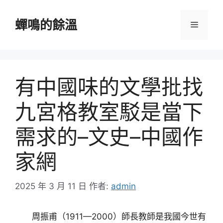
跳
至
蟬鳴的餘溫
選
主
要
單
內
容
有中國味的文學批找
九宮格教室駁是當下
需求的–文史–中國作
家網
2025 年 3 月 11 日
作者:
admin
周振甫（1911—2000）師長教師是我國今世有