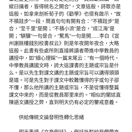
縱曰擒者，皆得統名之開合”，文章這般，詩歌亦是
這般。如拿來剖析荀子的《勸學》也很有啟示，“故
不積跬步”一段，簡直句句有開有合：“不積跬步”是
合，“至千里”是開；“不積小流”是合，“成江海”是
開；“騏驥”一句是合，“駑馬”一句是開……李白《宣
州謝朓樓餞別校書叔云》則是年夜開年夜合，大略
這般。此書有些處所則直接將讀者帶進中學教員的
講授中，如“細心理睬”一篇末尾云：“有一個時代，
中學教員講國文時，誇大這課書的主題或宗旨是什
么。是以先生對課文講的主題或宗旨可以講得頭頭
是道。可是先生對于課文中較難懂得的字或句子卻
不懂，那么他所講的主題或宗旨，不是從懂得整篇
課文中來的，而是從教員那里來的。”相似的闡述直
陳語文講授之弊，直到明天仍有必定的鑒戒意義。
供給傳統文論發明性轉化思緒