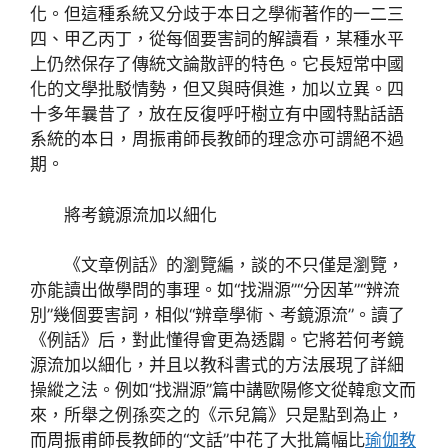
化。但這種系統又分歧于本日之學術著作的一二三
四、甲乙丙丁，從每個要害詞的解讀看，某種水平
上仍然保存了傳統文論散評的特色。它長短常中國
化的文學批駁情勢，但又與時俱進，加以立異。四
十多年曩昔了，放在反復呼吁樹立有中國特點話語
系統的本日，周振甫師長教師的理念亦可謂絕不過
期。
將考鏡源流加以細化
《文章例話》的瀏覽編，談的不只僅是瀏覽，
亦能讀出做學問的事理。如“找淵源”“分因革”“辨流
別”幾個要害詞，相似“辨章學術、考鏡源流”。讀了
《例話》后，對此懂得會更為透闢。它將若何考鏡
源流加以細化，并且以教科書式的方法展現了詳細
操縱之法。例如“找淵源”篇中講歐陽修文從韓愈文而
來，所舉之例孫奕之的《示兒篇》只是點到為止，
而周振甫師長教師的“文話”中花了大批篇幅比
瑜伽教