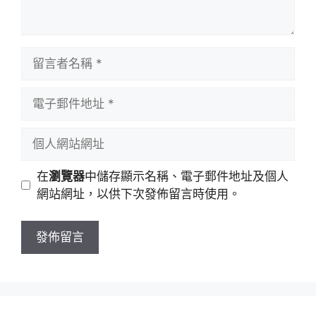
留
言
者
電
名
子
稱
郵
個
件
人
地
網
在
瀏覽器
中儲存顯示名稱、電子郵件地址及個人
址
站
網站網址，以供下次發佈留言時使用。
網
址