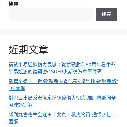
搜尋
搜尋
近期文章
鑄就平易近族精力長城：從抗戰勝利80周年看中華
平易近族的復興密OSDER奧斯德汽車零件碼
新華全媒＋丨返鄉“新農夫查包養心得” 逐夢“興農路”
_中國網
對巴西出局感宏億嵐系統傢俱大愧疚 維尼修斯向全
國球迷道歉
新到九宮格華全媒＋丨北京：救災物質“遞”到村_中
國網