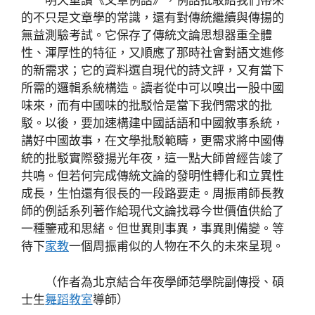
明天重讀《文章例話》，例話批駁給我們帶來
的不只是文章學的常識，還有對傳統繼續與傳揚的
無益測驗考試。它保存了傳統文論思想器重全體
性、渾厚性的特征，又順應了那時社會對語文進修
的新需求；它的資料選自現代的詩文評，又有當下
所需的邏輯系統構造。讀者從中可以嗅出一股中國
味來，而有中國味的批駁恰是當下我們需求的批
駁。以後，要加速構建中國話語和中國敘事系統，
講好中國故事，在文學批駁範疇，更需求將中國傳
統的批駁實際發揚光年夜，這一點大師曾經告竣了
共鳴。但若何完成傳統文論的發明性轉化和立異性
成長，生怕還有很長的一段路要走。周振甫師長教
師的例話系列著作給現代文論找尋今世價值供給了
一種鑒戒和思緒。但世異則事異，事異則備變。等
待下
家教
一個周振甫似的人物在不久的未來呈現。
（作者為北京結合年夜學師范學院副傳授、碩
士生
舞蹈教室
導師）