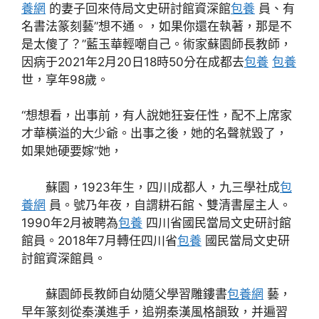
養網
的妻子回來侍局文史研討館資深館
包養
員、有
名書法篆刻藝”想不通。，如果你還在執著，那是不
是太傻了？”藍玉華輕嘲自己。術家蘇園師長教師，
因病于2021年2月20日18時50分在成都去
包養
包養
世，享年98歲。
“想想看，出事前，有人說她狂妄任性，配不上席家
才華橫溢的大少爺。出事之後，她的名聲就毀了，
如果她硬要嫁“她，
蘇園，1923年生，四川成都人，九三學社成
包
養網
員。號乃年夜，自謂耕石館、雙清書屋主人。
1990年2月被聘為
包養
四川省國民當局文史研討館
館員。2018年7月轉任四川省
包養
國民當局文史研
討館資深館員。
蘇園師長教師自幼隨父學習雕鏤書
包養網
藝，
早年篆刻從秦漢進手，追朔秦漢風格韻致，并遍習