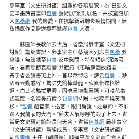
參事室（文史研討館）組織的各項展覽，為“巴蜀文
史筆墨詩書畫印
包養
藝術展”篆刻展名，并被室館加
入
包養網
我的最愛。在抗擊新冠肺炎疫情期間，無
私捐獻作品贈送援鄂醫護
包養
人員。
蘇園師長教師去世后，省當局參事室（文史研
討館）黨組書記、參事室主任蔡競因列席主
包養
要
會議，無法親至
包養
家中慰問，特發短信“沉痛弔
唁，看家屬節哀順變”并賦詩《弔唁蘇園故館老——
寄于省委讀書班上》一首以示悼念，詩云
包養
：渺
渺春云動戚容，驚嗟史館掉蒼龍。魂異化蝶招難
返，血比啼鵑拭更濃。固曉書壇勛業際，可嘆花事
忒飄蹤。名噴鼻詩債今
包養網
持贈，枯稿奉燒黃海
松。“
包養
趙管家，送客，跟門房說，姓熹的，不准
踏入我蘭家的大門。”藍夫人氣呼呼的跟了上去。省
當局文史研討館館長何天谷，省當
包養網
局參事室
（文史研討館）黨組成員、參事室（文史研討館）
副
包養網
主任（副館長）熊運高及文史處負責人前