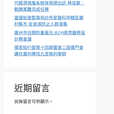
代賴清億嵐系統傢俱德出訪 林佳龍：
戰勝萬難完成任務
富國街道暫森和診所家醫科停轄區鄉
村集市 從泉源防止人群湊集
廣州市召開防臺風任JIUYI俱意翻修設
計務會議
儒家知行營第十四期暨第二屆儒門會
講在廣州勝找九宮格利舉辦
近期留言
尚無留言可供顯示。