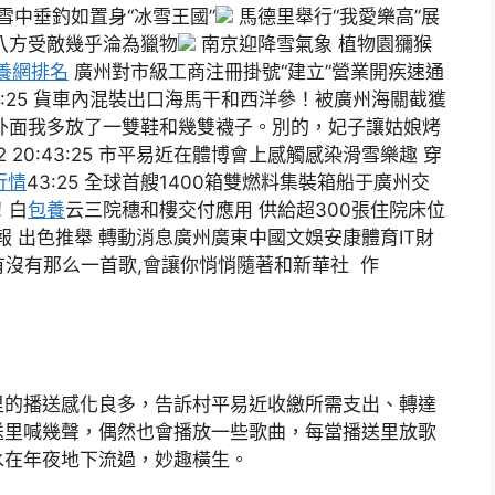
雪中垂釣如置身“冰雪王國”
馬德里舉行“我愛樂高”展
八方受敵幾乎淪為獵物
南京迎降雪氣象 植物園獼猴
養網排名
廣州對市級工商注冊掛號“建立”營業開疾速通
0:43:25 貨車內混裝出口海馬干和西洋參！被廣州海關截獲
外面我多放了一雙鞋和幾雙襪子。別的，妃子讓姑娘烤
20:43:25 市平易近在體博會上感觸感染滑雪樂趣 穿
行情
43:25 全球首艘1400箱雙燃料集裝箱船于廣州交
啦！白
包養
云三院穗和樓交付應用 供給超300張住院床位
報 出色推舉 轉動消息廣州廣東中國文娛安康體育IT財
 有沒有那么一首歌,會讓你悄悄隨著和新華社 作
】
里的播送感化良多，告訴村平易近收繳所需支出、轉達
送里喊幾聲，偶然也會播放一些歌曲，每當播送里放歌
水在年夜地下流過，妙趣橫生。