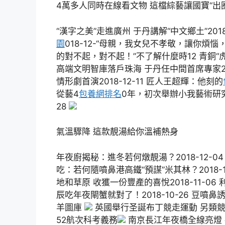
4萬多人同時在線看文物 這檔綜藝讓國寶“出圈
“漢字之美”走進廣州 于丹講解“中文鄉土”2018-
園
018-12-“母親，我女兒不孝敬，讓你
的對不起，對不起！”不了解什麼時12 青銅“虎
高端文明智庫落戶珠海 于丹任中間首席專家20
情形劇首演2018-12-11 匠人王超輝：他刻的
從藝4
包養網排名
0年，初次舉辦小我藝術研究會2
28
氣溫驟降 這款靚湯給你溫補熱身
年夜廚揭秘：進冬若何燉靚湯？2018-12-04
吃：若何隨噴鼻港高鐵“預謀”米其林？2018-11
地和草原 收獲一份豐產的喜悅2018-11-06 
辰吃年夜閘蟹就對了！2018-10-26 豆噴鼻誘人
羊圖庫
英國舉行圣誕布丁競走運動 另類
52航次科考義務
南京長江年夜橋全線亮燈