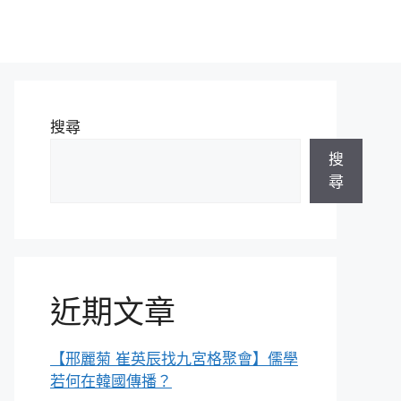
搜尋
搜
尋
近期文章
【邢麗菊 崔英辰找九宮格聚會】儒學
若何在韓國傳播？