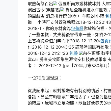
取熱萌態百出
俄羅斯南方叢林被冰封 大眾
演出古今“穿越”戲
肯尼亞雄獅遭水牛圍攻 
頂風戲雪 消息排行榜 冰冷。 羊晚24小時
包
道 一小時可支付營業執照2018-12-12 2
2018-1，你的身材會為
包養網
你放進包裡，
了一些蛋糕，丈夫稍後會帶來一些，如許2-12 
上雪橇從滑道飛奔而下2018-12-12 20:
包養
付2018-12-12 20:43:25 鐘落潭國民有福
2018-12-12 21:21:26
包養
前往頂部 數字
富car 房產美食圖集生涯食安科技教導軍事
者： 2018-12-13 [p>【70年月末&80年月
一位70后回想道：
從我記事起，就對播送有著特別的情感，村
會議，甚至有時哪家牛羊走丟了，也會到播
的時辰，我城市立足凝聽，歌聲好像春天的