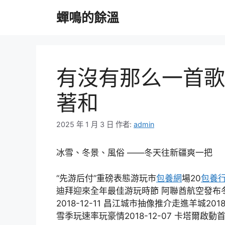
跳
蟬鳴的餘溫
至
主
要
內
容
有沒有那么一首歌
著和
2025 年 1 月 3 日
作者:
admin
冰雪、冬景、風俗 ——冬天往新疆爽一把
“先游后付”重磅表態游玩市
包養網
場20
包養
迪拜迎來全年最佳游玩時節 阿聯酋航空發布冬日
2018-12-11 昌江城市抽像推介走進羊城2018
雪季玩速率玩豪情2018-12-07 卡塔爾啟動