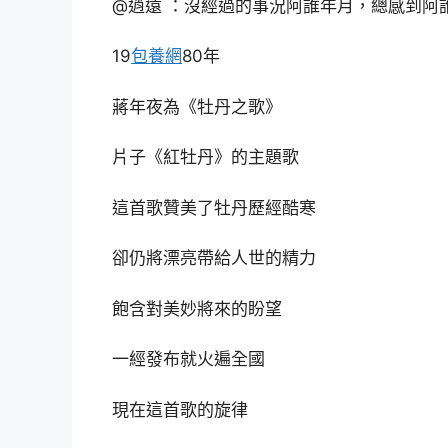
@逍遠 ：沒經過的事況阿誰年月，總感到阿
19
包養網
80年
蔣年夜為《牡丹之歌》
片子《紅牡丹》的主題歌
這首歌贊美了牡丹歷經酷寒
卻仍將漂亮帶給人世的精力
飽含對美妙將來的盼望
一經發布就火遍全國
現在這首歌的旋律