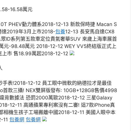
8-16.58萬元
0T PHEV動力體系2018-12-13 新款保時捷 Macan S
勝達2019年3月上市2018-
包養
12-13 長安馬自達CX8
-13 民眾ID系列第五款車定位貴氣奢華SUV 來歲上海車展首
8萬元-98.48萬元 2018-12-12 WEY VV5終結版正式上
克上市 售18.99萬起2018-12-12
人
表!2018-12-12 員工眼中微軟的納德拉才是最佳
ivo首款三攝! NEX雙屏版發布: 10GB+128GB售價4998
數據法 恐罰2000萬歐2018-12-12 三星Galaxy
18-12-11 高通蘋果專利案沒有二審! 這7款iPhone真
都相機生孩子工場搬離中國2018-12-11 美國人眼中本
-11
包養網
包養網