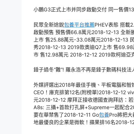
小鵬G3正式上市并同步啟動交付 同一售價13.5
民眾全新途銳
包養平台推薦
PHEV表態 搭載2.
啟動預售 預售價66.8萬元2018-12-13 全新
上市 售25.88萬元-33.08萬元2018-12
秀2018-12-13 2019款奧迪Q7上市 售69.9
市 售12.98萬元 2018-12-12 2019款柯迪亞
錘子過冬“難”! 羅永浩不再是錘子數碼科技法
外媒評選出2018年最佳手機、平板電腦和智妙手
CEO！庫克排第12名(附榜單)2018-12-12 v
元2018-12-12 摩拜正接收德國查詢拜訪：若違背
A8s: 三攝+首款打孔屏+Supreme一起配合20
要在華禁售了2018-12-11 Go
包養
Pro將把大
地最優良的企業是微軟！蘋果排16名2018-12