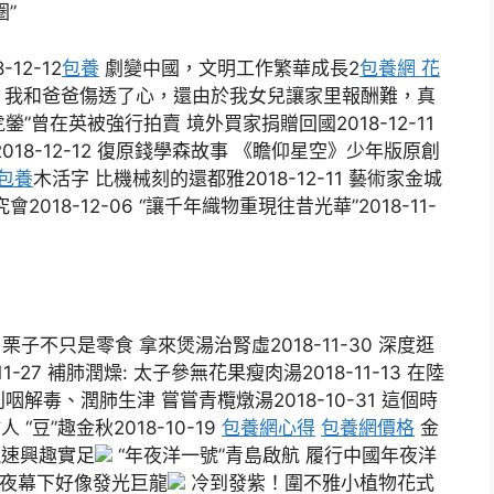
”
12-12
包養
劇變中國，文明工作繁華成長2
包養網 花
煩惱，我和爸爸傷透了心，還由於我女兒讓家里報酬難，真
鎣”曾在英被強行拍賣 境外買家捐贈回國2018-12-11
18-12-12 復原錢學森故事 《瞻仰星空》少年版原創
包養
木活字 比機械刻的還都雅2018-12-11 藝術家金城
018-12-06 “讓千年織物重現往昔光華”2018-11-
 栗子不只是零食 拿來煲湯治腎虛2018-11-30 深度逛
-27 補肺潤燥: 太子參無花果瘦肉湯2018-11-13 在陸
利咽解毒、潤肺生津 嘗嘗青欖燉湯2018-10-31 這個時
 “豆”趣金秋2018-10-19
包養網心得
包養網價格
金
競速興趣實足
“年夜洋一號”青島啟航 履行中國年夜洋
 夜幕下好像發光巨龍
冷到發紫！圍不雅小植物花式