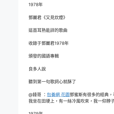
1978年
鄧麗君《又見炊煙》
這首耳熟能詳的歌曲
收錄于鄧麗君1978年
頒發的國語專輯
良多人說
聽到第一句歌詞心就酥了
@錘哥 ：
包養網 花園
鄧蜜斯有很多的經典，
我坐在田埂上，有一絲冷風吹來，我一仰脖
1979年