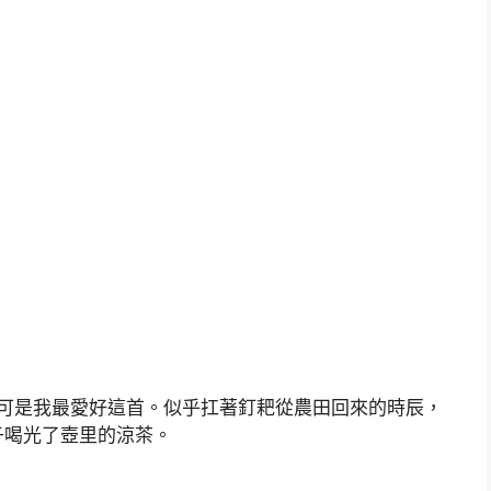
可是我最愛好這首。似乎扛著釘耙從農田回來的時辰，
子喝光了壺里的涼茶。