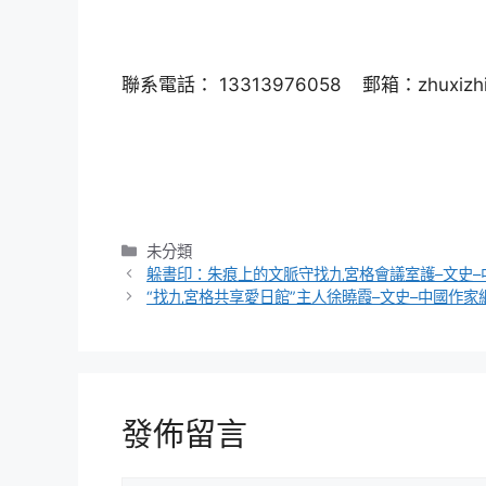
聯系電話： 13313976058 郵箱：zhuxizhi
分
未分類
類
躲書印：朱痕上的文脈守找九宮格會議室護–文史–
“找九宮格共享愛日館”主人徐曉霞–文史–中國作家
發佈留言