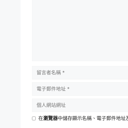
留
言
留
言
者
電
名
子
稱
郵
個
件
人
地
網
在
瀏覽器
中儲存顯示名稱、電子郵件地址
址
站