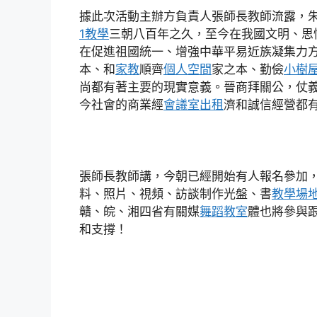
據此次活動主辦方負責人張師長教師流露，
1教學
三朝八百年之久，至今在我國文明、思
在促進祖國統一、增強中華平易近族凝集力方
本、和
家教
順齊
個人空間
家之本、勤儉
小樹
尚都有著主要的現實意義。晉商拜關公，仗
今社會的商業經
會議室出租
濟和誠信經營都
張師長教師講，今朝已經開始有人報名參加
料、照片、視頻、訪談制作光盤、書
教學場
贛、皖、湘四省有關媒
舞蹈教室
體也將參與
和支撐！