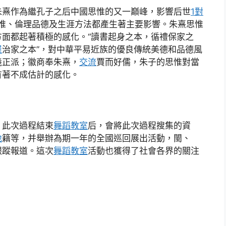
朱熹作為繼孔子之后中國思惟的又一巔峰，影響后世
1對
惟、倫理品德及生涯方法都產生著主要影響。朱熹思惟
面都起著積極的感化。“讀書起身之本，循禮保家之
屋
治家之本”，對中華平易近族的優良傳統美德和品德風
義正派；徽商奉朱熹，
交流
賈而好儒，朱子的思惟對當
有著不成估計的感化。
，此次過程結束
舞蹈教室
后，會將此次過程搜集的資
地
籍等，并舉辦為期一年的全國巡回展出活動，閩、
跟蹤報道。這次
舞蹈教室
活動也獲得了社會各界的關注