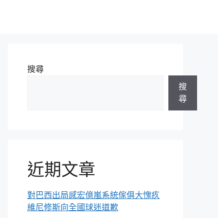
搜尋
搜
尋
近期文章
對巴西出局感宏億嵐系統傢俱大愧疚
維尼修斯向全國球迷道歉