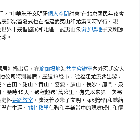
舉行，“中華朱子文明研
個人空間
討會”在北京國民年夜會
誕辰郵票首發式也在福建武夷山和尤溪同時舉行。現
泛世界十幾個國家和地區，武夷山朱
瑜伽場地
子文明節
全球。
子舊居》播出后，在
瑜伽場地
海
共享會議室
內外惹起宏大
播公司特別籌備，歷經19縣市，從福建尤溪縣出發，
城、古田、鉛山、黃山、婺源、廬山、長沙、廈門、泉
，歷時45天，過程超過1萬公里，有史以來第一次完
熹史料
舞蹈教室
，廣泛普及朱子文明，深刻學習和總結
子學在生涯、
1對1教學
任務和事業當中的現實感化和價