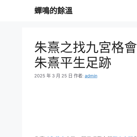
跳
蟬鳴的餘溫
至
主
要
內
容
朱熹之找九宮格會
朱熹平生足跡
2025 年 3 月 25 日
作者:
admin