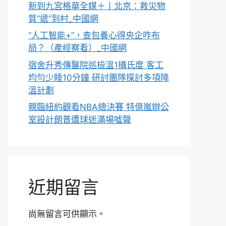
新到九宮格華全媒＋丨北京：救災物
質“遞”到村_中國網
“人工智能+”，查包養心得央企咋布
局？（產經察看）_中國網
宿舍升秀傳醫院巡檢溫1攝氏度 客工
均勻少睡10分鐘 研討團隊探討多項降
溫計劃
親臨紐約觀看NBA總決賽 特億嵐辦公
室設計朗普遭球迷滿場噓聲
近期留言
尚無留言可供顯示。