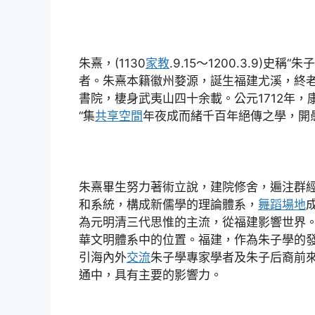
朱熹，(1130
家教
.9.15～1200.3.9)
者。朱熹本籍徽州婺源，誕生福建尤溪，終
書院，棲身武夷山四十余載。公元1712年
“集
共享空間
年夜成而緒千百年絕傳之學，開
朱熹畢生努力著術立說，建院修舍，遍注群
和系統，構成新儒學的理論體系，
舞蹈場地
為元明清三代思惟的主流，從福建影響世界
華文明體系中的位置。福建，作為朱子學的發
引海內外
交流
朱子學專家學者及朱子后裔前
通中，具有主要的影響力。