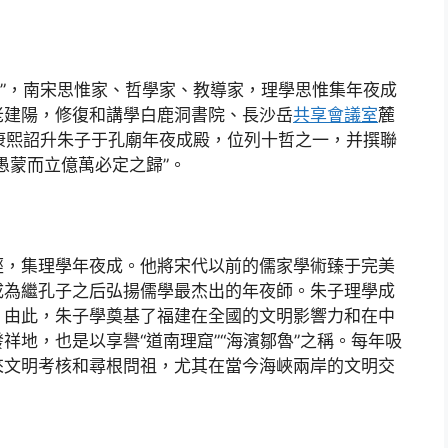
史稱“朱子”，南宋思惟家、哲學家、教導家，理學思惟集年夜成
老建陽，修復和講學白鹿洞書院、長沙岳
共享會議室
麓
，康熙詔升朱子于孔廟年夜成殿，位列十哲之一，并撰聯
愚蒙而立億萬必定之歸”。
經，集理學年夜成。他將宋代以前的儒家學術臻于完美
成為繼孔子之后弘揚儒學最杰出的年夜師。朱子理學成
。由此，朱子學奠基了福建在全國的文明影響力和在中
祥地，也是以享譽“道南理窟”“海濱鄒魯”之稱。每年吸
來文明考核和尋根問祖，尤其在當今海峽兩岸的文明交