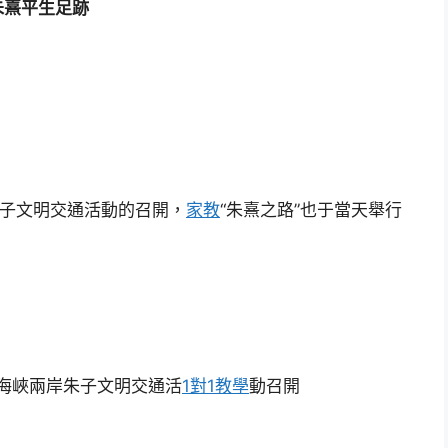
朱熹平生足跡
朱子文明交通活動的召開，
家教
“朱熹之路”也于當天舉行
朱子文明交通活
1對1教學
動召開