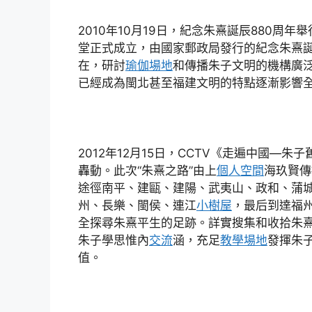
2010年10月19日，紀念朱熹誕辰880周年
堂正式成立，由國家郵政局發行的紀念朱熹
在，研討
瑜伽場地
和傳播朱子文明的機構廣
已經成為閩北甚至福建文明的特點逐漸影響
2012年12月15日，CCTV《走遍中國—朱
轟動。此次“朱熹之路”由上
個人空間
海玖賢傳
途徑南平、建甌、建陽、武夷山、政和、蒲
州、長樂、閩侯、連江
小樹屋
，最后到達福州
全探尋朱熹平生的足跡。詳實搜集和收拾朱
朱子學思惟內
交流
涵，充足
教學場地
發揮朱
值。