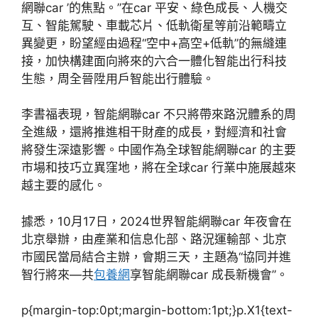
網聯car ’的焦點。”在car 平安、綠色成長、人機交
互、智能駕駛、車載芯片、低軌衛星等前沿範疇立
異變更，盼望經由過程“空中+高空+低軌”的無縫連
接，加快構建面向將來的六合一體化智能出行科技
生態，周全晉陞用戶智能出行體驗。
李書福表現，智能網聯car 不只將帶來路況體系的周
全進級，還將推進相干財產的成長，對經濟和社會
將發生深遠影響。中國作為全球智能網聯car 的主要
市場和技巧立異窪地，將在全球car 行業中施展越來
越主要的感化。
據悉，10月17日，2024世界智能網聯car 年夜會在
北京舉辦，由產業和信息化部、路況運輸部、北京
市國民當局結合主辦，會期三天，主題為“協同并進
智行將來—共
包養網
享智能網聯car 成長新機會”。
p{margin-top:0pt;margin-bottom:1pt;}p.X1{text-