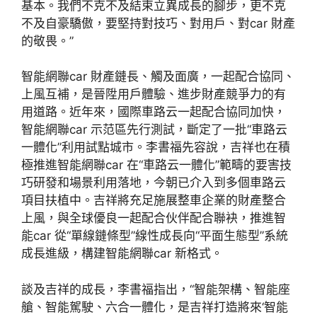
基本。我們不克不及結束立異成長的腳步，更不克
不及自豪驕傲，要堅持對技巧、對用戶、對car 財產
的敬畏。”
智能網聯car 財產鏈長、觸及面廣，一起配合協同、
上風互補，是晉陞用戶體驗、進步財產競爭力的有
用道路。近年來，國際車路云一起配合協同加快，
智能網聯car 示范區先行測試，斷定了一批“車路云
一體化”利用試點城市。李書福先容說，吉祥也在積
極推進智能網聯car 在“車路云一體化”範疇的要害技
巧研發和場景利用落地，今朝已介入到多個車路云
項目扶植中。吉祥將充足施展整車企業的財產整合
上風，與全球優良一起配合伙伴配合聯袂，推進智
能car 從“單線鏈條型”線性成長向“平面生態型”系統
成長進級，構建智能網聯car 新格式。
談及吉祥的成長，李書福指出，“智能架構、智能座
艙、智能駕駛、六合一體化，是吉祥打造將來‘智能