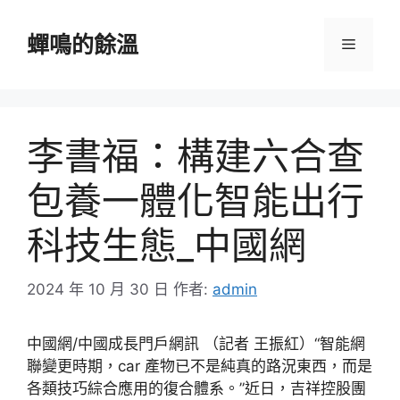
跳
至
蟬鳴的餘溫
選
主
要
單
內
容
李書福：構建六合查
包養一體化智能出行
科技生態_中國網
2024 年 10 月 30 日
作者:
admin
中國網/中國成長門戶網訊 （記者 王振紅）“智能網
聯變更時期，car 產物已不是純真的路況東西，而是
各類技巧綜合應用的復合體系。”近日，吉祥控股團