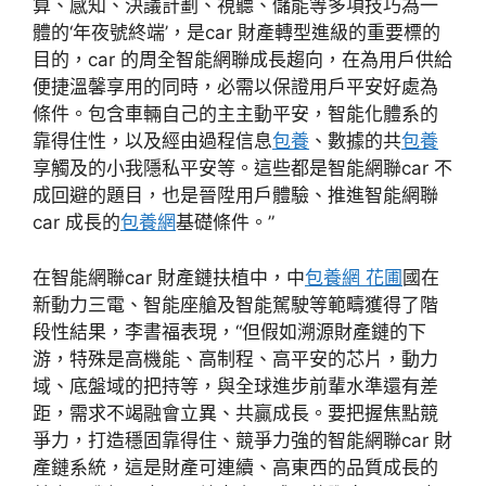
算、感知、決議計劃、視聽、儲能等多項技巧為一
體的‘年夜號終端’，是car 財產轉型進級的重要標的
目的，car 的周全智能網聯成長趨向，在為用戶供給
便捷溫馨享用的同時，必需以保證用戶平安好處為
條件。包含車輛自己的主主動平安，智能化體系的
靠得住性，以及經由過程信息
包養
、數據的共
包養
享觸及的小我隱私平安等。這些都是智能網聯car 不
成回避的題目，也是晉陞用戶體驗、推進智能網聯
car 成長的
包養網
基礎條件。”
在智能網聯car 財產鏈扶植中，中
包養網 花圃
國在
新動力三電、智能座艙及智能駕駛等範疇獲得了階
段性結果，李書福表現，“但假如溯源財產鏈的下
游，特殊是高機能、高制程、高平安的芯片，動力
域、底盤域的把持等，與全球進步前輩水準還有差
距，需求不竭融會立異、共贏成長。要把握焦點競
爭力，打造穩固靠得住、競爭力強的智能網聯car 財
產鏈系統，這是財產可連續、高東西的品質成長的