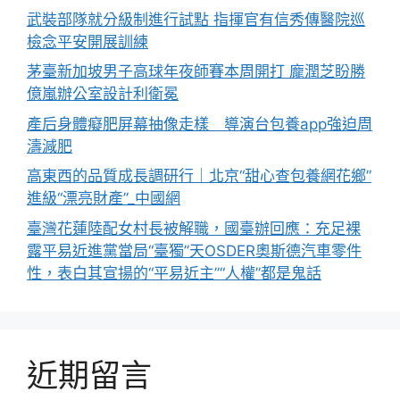
武裝部隊就分級制進行試點 指揮官有信秀傳醫院巡
檢念平安開展訓練
茅臺新加坡男子高球年夜師賽本周開打 龐潤芝盼勝
億嵐辦公室設計利衛冕
產后身體癡肥屏幕抽像走樣 導演台包養app強迫周
濤減肥
高東西的品質成長調研行｜北京“甜心查包養網花鄉”
進級“漂亮財產”_中國網
臺灣花蓮陸配女村長被解職，國臺辦回應：充足裸
露平易近進黨當局“臺獨”天OSDER奧斯德汽車零件
性，表白其宣揚的“平易近主”“人權”都是鬼話
近期留言