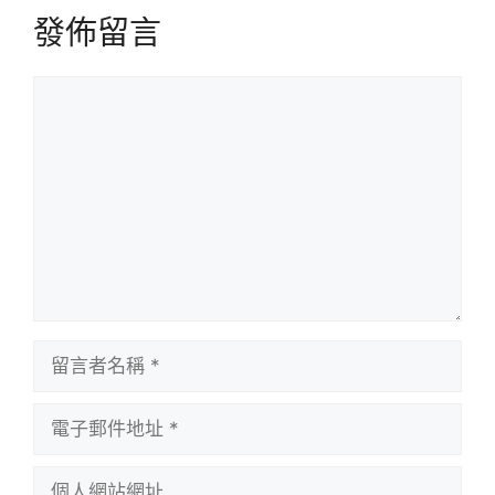
發佈留言
留
言
留
言
者
電
名
子
稱
郵
個