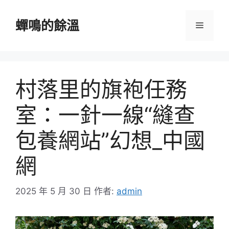
跳
至
蟬鳴的餘溫
選
主
要
單
內
容
村落里的旗袍任務
室：一針一線“縫查
包養網站”幻想_中國
網
2025 年 5 月 30 日
作者:
admin