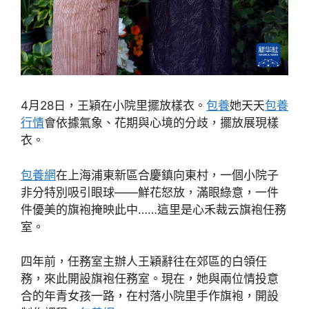
4月28日，王穎在小院里擺放樣衣。
包養
她天天
包養
行情
會依據氣象、花期與心境的分歧，擺放展現樣
衣。
包養網
在上海浦東新區合慶鎮向東村，一個小院子
非分特別吸引眼球——鮮花怒放，滿眼綠意，一件
件優美的旗袍掩映此中……這里是心禾裁云旗袍任務
室。
四年前，任務室主辦人王穎辭往在郊區的白領任
務，來此開設旗袍任務室。現在，她與兩位情投意
合的年青女孩一路，在村落小院里手作旗袍，開設