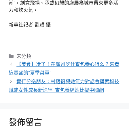
潮”，創意飛揚、承載幻想的店展為城市帶來更多活
力和炊火氣。
新華社記者 劉穎 攝
分
未分類
類
【美食】冷了！在廣州吃什查包養心得么？來看
這豐盛的“夏季菜單”
實行分送朋友：村落復興她氣力對話會摸索科技
賦能女性成長新途徑_查包養網站比擬中國網
發佈留言