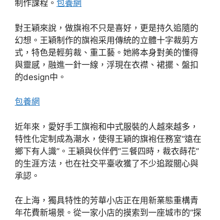
制作課程。
包養網
對王穎來說，做旗袍不只是喜好，更是持久追隨的
幻想。王穎制作的旗袍采用傳統的立體十字裁剪方
式，特色是輕剪裁、重工藝。她將本身對美的懂得
與靈感，融進一針一線，浮現在衣襟、裙擺、盤扣
的design中。
包養網
近年來，愛好手工旗袍和中式服裝的人越來越多，
特性化定制成為潮水，使得王穎的旗袍任務室“遠在
鄉下有人識”。王穎與伙伴們“三餐四時，裁衣蒔花”
的生涯方法，也在社交平臺收獲了不少追蹤關心與
承認。
在上海，獨具特性的芳華小店正在用新業態重構青
年花費新場景。從一家小店的摸索到一座城市的“探