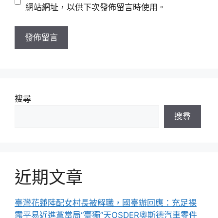
址
站
網站網址，以供下次發佈留言時使用。
網
址
搜尋
搜尋
近期文章
臺灣花蓮陸配女村長被解職，國臺辦回應：充足裸
露平易近進黨當局“臺獨”天OSDER奧斯德汽車零件