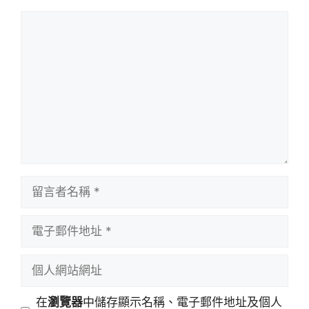
留
言
留
言
者
電
名
子
稱
郵
個
件
人
地
網
在
瀏覽器
中儲存顯示名稱、電子郵件地址及個人