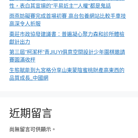
性，表白其宣揚的“平易近主”“人權”都是鬼話
雨燕妨礙賽完成首場初賽 高台包養網站比較手車技
高深令人折服
棗莊市政協發建議書：普遍凝心聚力森和診所體檢
獻計出力
第三屆“柯潔杯”青JIUYI俱意空間設計少年圍棋邀請
賽圓滿收枰
生態賦能到九宮格分享山東蒙陰蜜桃財產高東西的
品質成長_中國網
近期留言
尚無留言可供顯示。