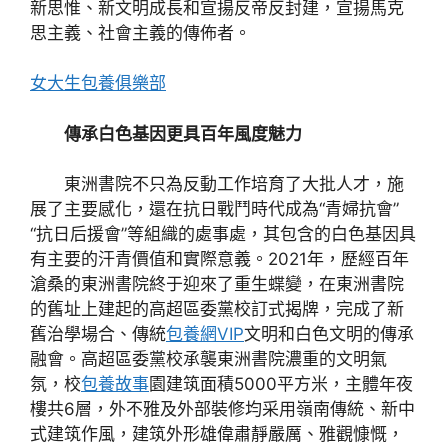
新思惟、新文明成長和宣揚反帝反封建，宣揚馬克
思主義、社會主義的傳佈者。
女大生包養俱樂部
傳承白色基因更具百年風度魅力
東洲書院不只為反動工作培育了大批人才，施
展了主要感化，還在抗日戰鬥時代成為“青婦抗會”
“抗日后援會”等組織的處事處，其包含的白色基因具
有主要的汗青價值和實際意義。2021年，歷經百年
滄桑的東洲書院終于迎來了重生蝶變，在東洲書院
的舊址上建起的高超區委黨校訂式揭牌，完成了新
舊治學場合、傳統
包養網VIP
文明和白色文明的傳承
融會。高超區委黨校承襲東洲書院濃重的文明氣
氛，校
包養故事
園建筑面積5000平方米，主體年夜
樓共6層，外不雅及外部裝修均采用嶺南傳統、新中
式建筑作風，建筑外形雄偉肅靜嚴厲、雅觀慷慨，