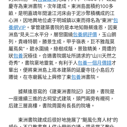
慶寺為東洲書院，次年建成。東洲島面積約100多
畝，是明嘉靖年間滄江河床由于泥沙聚積構成的江
心洲，因地輿地位處于明城鎮以東而得名為“東洲”
包
養網VIP
。掌管建築書院的是本地知縣蔡逢恩，因東
洲島“見夫二水平分，層巒圍繞
包養網評價
，玉山朗
列，貴峰特朝，勝景生成，甲乎嶺表，巨不雅哉莫
屬焉矣”，碧水圍繞，綠樹成蔭，景致精美，周遭的
狀
包養
況極佳，合適書院選址所請求的“山川天然之
奇秀”，書院稟地靈氣，有利于人
包養一個月價錢
才
輩出，便將東洲島上底本建築的延慶寺往小島后方
遷徙，在寺廟舊址上興修了東
包養
洲書院。
據蔡逢恩寫的《建東洲書院記》記錄，書院是
一座連續三進的古祠堂式建筑，頭門兩旁有襯祠，
后建三層高樓，書院周圍有長長的院墻。
東洲書院建成后很好地施展了“颳風化育人材”的