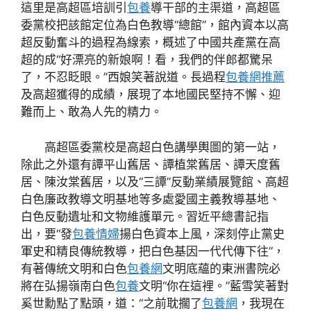
這里是高超區培訓引
包養
導干部的主渠道，高超區
委黨校把該館定位為白色教導“總館”，館內資本以高
超反動奮斗的過程為線索，概述了中國共產黨在高
超的成“好漂亮的新娘啊！看，我們的伴郎都驚呆
了，不忍眨眼。”西娘笑著說道。長過程
包養網推薦
及高超獲得的成績，展現了本地國民堅持不懈、迎
難而上、敢為人先的精力。
高超區委黨校是高超白色講學輿圖的第一站，
除此之外還有譚平山舊居、譚植棠舊居、譚天度舊
居、陳汝棠舊居，以及“三譚”反動業績展覽館、高超
白色廉政教導文明基地等多處愛國主義教導基地、
白色反動遺址和文物維護單元。習近平總書記指
出，要“發
包養情婦
揚白色資本上風，深刻停止黨史
軍史和精良傳統教導，把白色基因一代代傳下往”，
有著傳統文明和白色
包養網
文明底蘊的東洲書院必
將在弘揚嶺南白色
包養
文明“你在這裡。”藍雪笑著對
奚世勳點了點頭，道：“之前耽擱了
包養網
，我現在