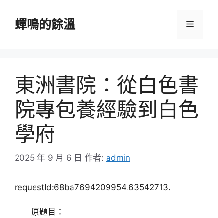
跳
至
蟬鳴的餘溫
選
主
要
單
內
容
東洲書院：從白色書
院專包養經驗到白色
學府
2025 年 9 月 6 日
作者:
admin
requestId:68ba7694209954.63542713.
原題目：