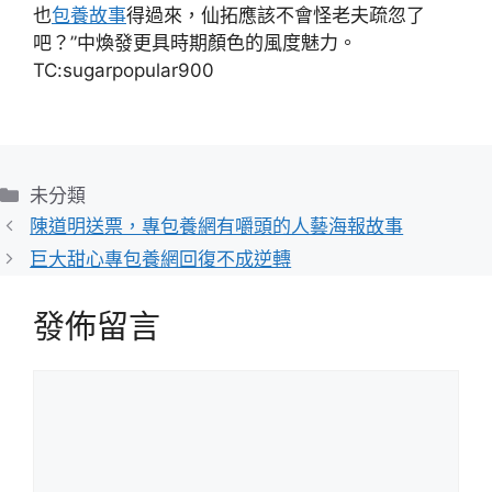
也
包養故事
得過來，仙拓應該不會怪老夫疏忽了
吧？”中煥發更具時期顏色的風度魅力。
TC:sugarpopular900
分
未分類
類
陳道明送票，專包養網有嚼頭的人藝海報故事
巨大甜心專包養網回復不成逆轉
發佈留言
留
言