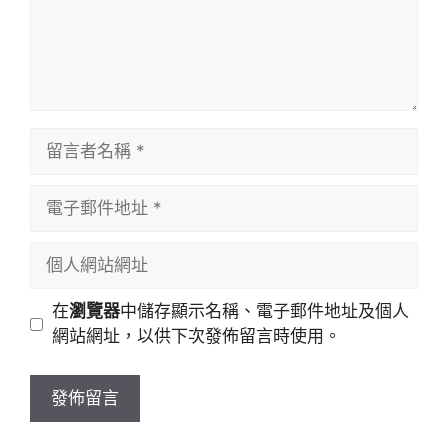
留
言
者
電
名
子
稱
郵
個
件
人
地
網
在
瀏覽器
中儲存顯示名稱、電子郵件地址及個人
址
站
網站網址，以供下次發佈留言時使用。
網
址