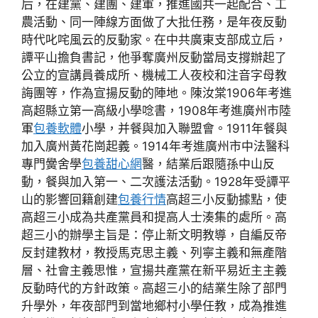
后，在建黨、建團、建軍，推進國共一起配合、工
農活動、同一陣線方面做了大批任務，是年夜反動
時代叱咤風云的反動家。在中共廣東支部成立后，
譚平山擔負書記，他爭奪廣州反動當局支撐辦起了
公立的宣講員養成所、機械工人夜校和注音字母教
誨團等，作為宣揚反動的陣地。陳汝棠1906年考進
高超縣立第一高級小學唸書，1908年考進廣州市陸
軍
包養軟體
小學，并餐與加入聯盟會。1911年餐與
加入廣州黃花崗起義。1914年考進廣州市中法醫科
專門黌舍學
包養甜心網
醫，結業后跟隨孫中山反
動，餐與加入第一、二次護法活動。1928年受譚平
山的影響回籍創建
包養行情
高超三小反動據點，使
高超三小成為共產黨員和提高人士湊集的處所。高
超三小的辦學主旨是：停止新文明教導，自編反帝
反封建教材，教授馬克思主義、列寧主義和無產階
層、社會主義思惟，宣揚共產黨在新平易近主主義
反動時代的方針政策。高超三小的結業生除了部門
升學外，年夜部門到當地鄉村小學任教，成為推進