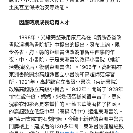
感化，不只教書育人停止學術交通，還承當了教化
土風甚至保持治安等效能。
因應時期成長培育人才
1898年，光緒完整采用康無為在《請飭各省改
書院淫祠為書院折》中提出的提出，發布上諭，限
令各省、府、縣的鉅細書院改為兼習中西學的年
夜、中、小書院，于是東洲書院改稱小書院（維新
活動掉敗后，復稱東洲書院）。1906年，高超縣在
東洲書院開辦高超縣官立小書院和高超師范傳習
所。1921年，高超縣官立高級小書院（東洲書院）
改稱高超縣立高級小黌舍。1942年，開辦于1928年
“你在說什麼，媽媽，烤幾個蛋糕就很辛苦了，更何
況彩衣和彩秀是來幫忙的。”藍玉華笑著搖了搖頭。
的高超縣立低級中學（簡稱“明中”）遷進東洲書院。
原“東洲書院”的石刻門匾，今懸于新建的東洲中黌舍
門牌樓上。建成后的130多年間，東洲書院雖歷經數