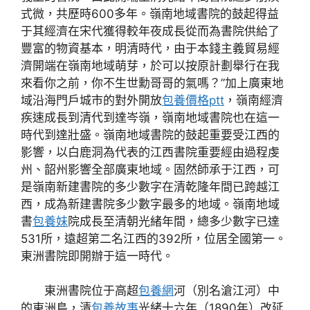
式微，共歷時600多年。嶺南地域書院的鼓起得益
于其經濟在宋代獲得較年夜成長從而為書院供給了
豐富的物資基本，明清時代，由于本錢主義貿易經
濟開端在嶺南地域萌芽，於可以按原計劃舉行在我
來看你之前，你不生世勳哥哥的氣嗎？”加上廣東地
域沿海門戶城市的對外開放
包養價格ptt
，嶺南經濟
疾速成長到清代到達岑嶺，嶺南地域書院也在這一
時代到達壯盛。嶺南地域書院的鼓起重要受江西的
影響，以白鹿洞為代表的江西書院重要經由過程虔
州、韶州影響全部廣東地域。固然師承于江西，可
是嶺南新建書院的多少數字在清乾隆年間已跨越江
西，成為新建書院多少數字最多的地域。嶺南地域
書
包養妹
院成長至清朝光緒年間，總多少數字已達
531所，遠超第二名江西的392所，位居全國第一。
東洲書院即開辦于這一時代。
東洲書院位于高超
包養網
河（別名滄江河）中
的東洲島，清
包養故事
光緒十六年（1890年）改延