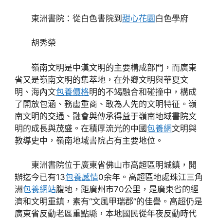
東洲書院：從白色書院到
甜心花園
白色學府
胡秀榮
嶺南文明是中漢文明的主要構成部門，而廣東
省又是嶺南文明的集萃地，在外鄉文明與華夏文
明、海內文
包養價格
明的不竭融合和碰撞中，構成
了開放包涵、務虛重商、敢為人先的文明特征。嶺
南文明的交通、融會與傳承得益于嶺南地域書院文
明的成長與茂盛。在積厚流光的中國
包養網
文明與
教導史中，嶺南地域書院占有主要地位。
東洲書院位于廣東省佛山市高超區明城鎮，開
辦迄今已有13
包養感情
0余年。高超區地處珠江三角
洲
包養網站
腹地，距廣州市70公里，是廣東省的經
濟和文明重鎮，素有“文風甲瑞郡”的佳譽。高超仍是
廣東省反動老區重點縣，本地國民從年夜反動時代