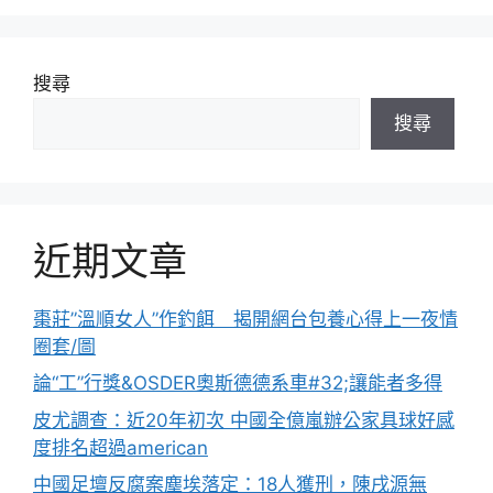
搜尋
搜尋
近期文章
棗莊”溫順女人”作釣餌 揭開網台包養心得上一夜情
圈套/圖
論“工”行獎&OSDER奧斯德德系車#32;讓能者多得
皮尤調查：近20年初次 中國全億嵐辦公家具球好感
度排名超過american
中國足壇反腐案塵埃落定：18人獲刑，陳戌源無