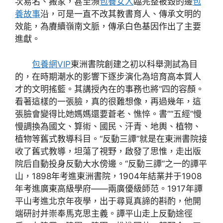
次易名、搬家，甚至瀕
包養女人
臨完整被毀的邊
包
養故事
沿，可是一直不改其教書育人、傳承文明的
效能，為賡續嶺南文脈，傳承白色基因作出了主要
進獻。
包養網VIP
東洲書院創建之初以科舉測試為目
的，在時期潮水的影響下逐步演化為培育高本質人
才的文明搖籃。其講授內在的事務也將“四的容顏。
看著這樣的一張臉，真的很難想像，再過幾年，這
張臉會變得比她媽媽還要蒼老、憔悴。書”“五經”慢
慢調換為國文、算術、國民、汗青、地輿、植物、
植物等舊式教導科目。“反動三譚”就是在東洲書院接
收了舊式教導，坦蕩了視野，啟發了思惟，走出版
院后自動投身反動大水傍邊。“反動三譚”之一的譚平
山，1898年考進東洲書院，1904年結業并于1908
年考進廣東高級學府——兩廣優級師范。1917年譚
平山考進北京年夜學，出于尋覓真諦的斟酌，他開
端研討并崇奉馬克思主義。譚平山走上反動途徑