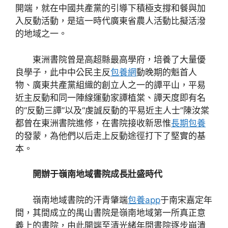
開端，就在中國共產黨的引導下積極支撐和餐與加
入反動活動，是這一時代廣東省農人活動比擬活潑
的地域之一。
東洲書院曾是高超縣最高學府，培養了大量優
良學子，此中中公民主反
包養網
動晚期的魁首人
物、廣東共產黨組織的創立人之一的譚平山，平易
近主反動和同一陣線運動家譚植棠、譚天度即有名
的“反動三譚”以及“虔誠反動的平易近主人士”陳汝棠
都曾在東洲書院進修，在書院接收新思惟
長期包養
的發蒙，為他們以后走上反動途徑打下了堅實的基
本。
開辦于嶺南地域書院成長壯盛時代
嶺南地域書院的汗青肇端
包養app
于南宋嘉定年
間，其間成立的禺山書院是嶺南地域第一所真正意
義上的書院，由此開端至清光緒年間書院逐步崩潰