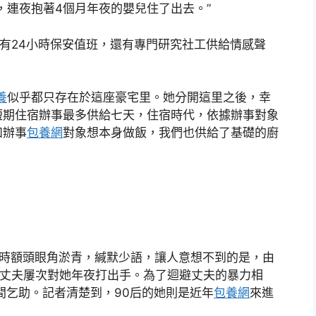
，連夜抱著4個月年夜的嬰兒住了出去。”
，有24小時保安值班，還有專門研究社工供給情感聲
養
似乎都只存在於這座豪宅里。她分開這里之後，幸
短期住宿辦事最多供給七天，住宿時代，依據辦事對象
如辦事
包養網
對象想本身做飯，我們也供給了基礎的廚
來時額頭眼角淤青，緘默少語，讓人意想不到的是，由
丈夫屢次對她年夜打出手。為了迴避丈夫的暴力相
間乞助。記者清楚到，90后的她則是近年
包養網
來進