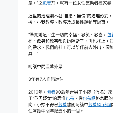
童。“之
包養
前，就有一位女性乞助者被家暴
這里的治理則本著“自愿、無償”的治理形式
援、小我教導、教導及成長性運動等辦事。
“準繩她這平生一切的幸福、歡笑、歡喜，
包
福、歡笑和歡喜都與她隔斷了，再也找上，
的需求，我們的社工可以陪伴前去外出，假
具。”
呵護中間溫馨外景
3年有7人自愿進住
2016年，
包養
90后年青男子小婷（假名）
于“重男輕女”的思惟
包養
，性
包養網
格急躁的
向，小婷不得已
包養
離開呵護中
包養網 花園
住呵護中間年紀最小的一個。