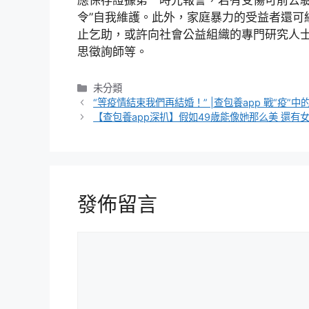
應保存證據第一時光報警，若有受傷可前去驗
令”自我維護。此外，家庭暴力的受益者還可
止乞助，或許向社會公益組織的專門研究人
思徵詢師等。
分
未分類
類
“等疫情結束我們再結婚！” |查包養app 戰“疫”中
【查包養app深扒】假如49歲能像她那么美 還有
發佈留言
留
言