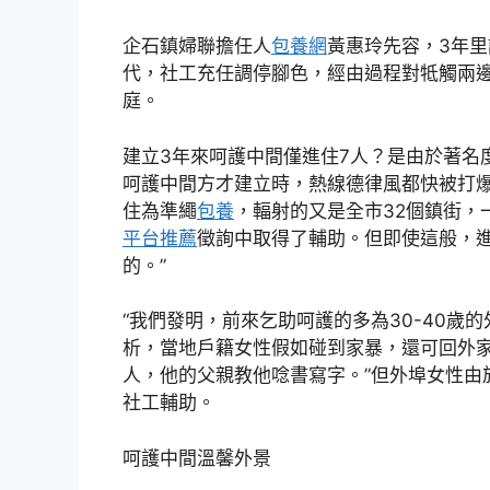
企石鎮婦聯擔任人
包養網
黃惠玲先容，3年里
代，社工充任調停腳色，經由過程對牴觸兩
庭。
建立3年來呵護中間僅進住7人？是由於著名
呵護中間方才建立時，熱線德律風都快被打
住為準繩
包養
，輻射的又是全市32個鎮街，
平台推薦
徵詢中取得了輔助。但即使這般，
的。”
“我們發明，前來乞助呵護的多為30-40歲
析，當地戶籍女性假如碰到家暴，還可回外家
人，他的父親教他唸書寫字。”但外埠女性由
社工輔助。
呵護中間溫馨外景