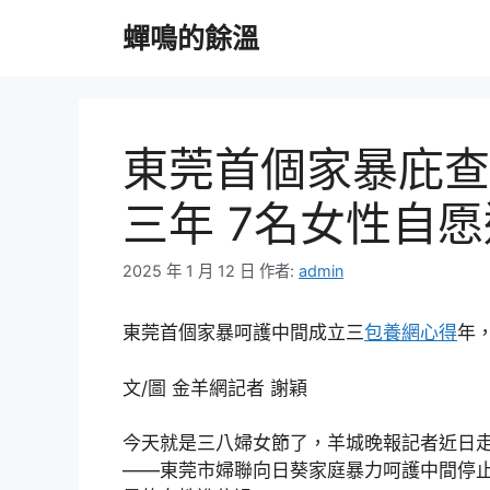
跳
蟬鳴的餘溫
至
主
要
內
容
東莞首個家暴庇查
三年 7名女性自
2025 年 1 月 12 日
作者:
admin
東莞首個家暴呵護中間成立三
包養網心得
年
文/圖 金羊網記者 謝穎
今天就是三八婦女節了，羊城晚報記者近日
——東莞市婦聯向日葵家庭暴力呵護中間停止