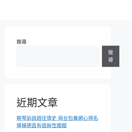
搜尋
搜
尋
近期文章
蔡琴訴說過往情史 與台包養網心得名
導楊德昌有過無性婚姻