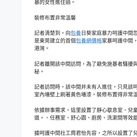
暴的女性進住過。
裝修布置非常溫馨
記者清楚到，向
包養
日葵家庭暴力呵護中間
是東莞建立的首個
包養網價格
家暴呵護中間
港灣。
記者離開該中間訪問，為了避免施暴者騷擾
秘。
記者訪問時，該中間并未有人進住，只見該呵
室內墻壁上刷著黃色墻漆，裝修布置得非常
依據辦事需求，這里設置了靜心歇息室、兒
道。、任務室、舒心園、廚房、洗漱間等效
據呵護中間社工周君怡先容，之所以設置了