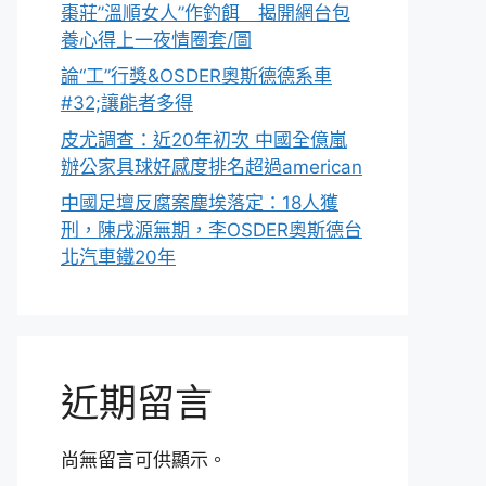
棗莊”溫順女人”作釣餌 揭開網台包
養心得上一夜情圈套/圖
論“工”行獎&OSDER奧斯德德系車
#32;讓能者多得
皮尤調查：近20年初次 中國全億嵐
辦公家具球好感度排名超過american
中國足壇反腐案塵埃落定：18人獲
刑，陳戌源無期，李OSDER奧斯德台
北汽車鐵20年
近期留言
尚無留言可供顯示。