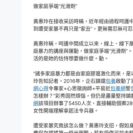
做家庭爭端“光滑劑”
黃惠玲在接收采訪時稱，近年經由過程呵護
到遭受家暴不再只是“家丑”，更無需忍無可忍
黃惠玲稱，呵護中間成立以來，線上、線下
庭暴力的講座與運動，做家庭爭端“光滑劑”
活的是她的怙恃想要做什麼。動。
“諸多家庭暴力都是由家庭膠葛激化而來，是
玲告知記者，2016年，企石鎮還
包養
啟動了
網心得
令專家+心思徵詢師+平易近
包養網
警
怎樣辦？”彩秀固然煩惱，但仍是盡量堅持鎮
網
該項目辦事了5450人次，直接輔助個案
女性開端理解拿起法令兵器。
遭受家暴究竟該怎么做？黃惠玲支招，假如