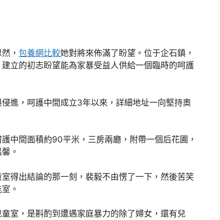
忽然，
包養網比較
她對將來佈滿了盼望。位于企石鎮，
，建立的初志盼望能為家暴受益人供給一個臨時的呵護
與侵進，呵護中間成立3年以來，詳細地址一向堅持奧
護中間面積約90平米，三房兩廳，附帶一個后花圃，
溫馨。
童室得出結論的那一刻，裴毅不由愣了一下，然後苦笑
能室。
兒童室，是斟酌到遭遇家庭暴力的除了婦女，還有兒