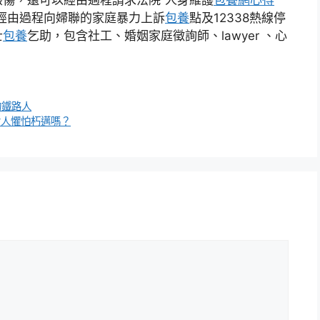
傷，還可以經由過程請求法院“人身維護
包養網心得
經由過程向婦聯的家庭暴力上訴
包養
點及12338熱線停
士
包養
乞助，包含社工、婚姻家庭徵詢師、lawyer 、心
的鐵路人
女人懼怕朽邁嗎？