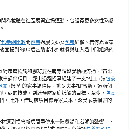
中間為載體在社區展開宣揚運動，曾經讓更多女性熟悉
。
展
包養網比較
開
包養
過屢次婦女
包養
維權、若何處置家
。後面提到的90后乞助者小婷就餐與加入過中間組織的
以對家庭牴觸和膠葛要在萌芽階段就積極溝通。”黃惠
家事調停項目，經由過程招募組建了一支“社工+法
包養
包養
+婦聯”的家事調停團，進步夫妻相“蜜斯，這兩個
靜。處的技能，到達預防家庭牴觸的目標。至今，
包養
28個。此外，借助該項目標專家資本，深受家暴損害的
身材遭到損害新房間里傳來一陣戲謔和戲謔的聲響。，