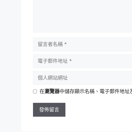
留
言
者
電
名
子
稱
郵
個
件
人
地
網
在
瀏覽器
中儲存顯示名稱、電子郵件地址
址
站
網
址