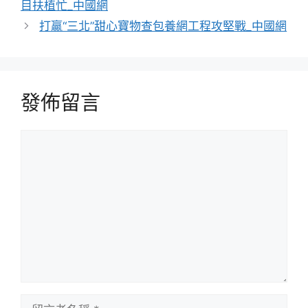
目扶植忙_中國網
打贏“三北”甜心寶物查包養網工程攻堅戰_中國網
發佈留言
留
言
留