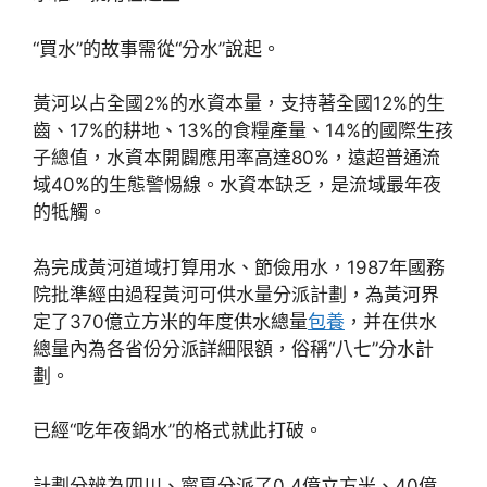
“買水”的故事需從“分水”說起。
黃河以占全國2%的水資本量，支持著全國12%的生
齒、17%的耕地、13%的食糧產量、14%的國際生孩
子總值，水資本開闢應用率高達80%，遠超普通流
域40%的生態警惕線。水資本缺乏，是流域最年夜
的牴觸。
為完成黃河道域打算用水、節儉用水，1987年國務
院批準經由過程黃河可供水量分派計劃，為黃河界
定了370億立方米的年度供水總量
包養
，并在供水
總量內為各省份分派詳細限額，俗稱“八七”分水計
劃。
已經“吃年夜鍋水”的格式就此打破。
計劃分辨為四川、寧夏分派了0.4億立方米、40億