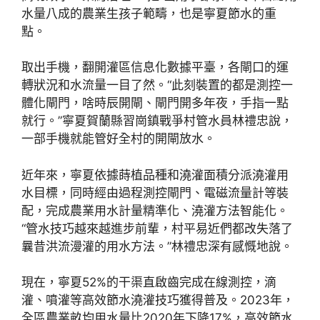
水量八成的農業生孩子範疇，也是寧夏節水的重
點。
取出手機，翻開灌區信息化數據平臺，各閘口的運
轉狀況和水流量一目了然。“此刻裝置的都是測控一
體化閘門，啥時辰開閘、閘門開多年夜，手指一點
就行。”寧夏賀蘭縣習崗鎮戰爭村管水員林禮忠說，
一部手機就能管好全村的開閘放水。
近年來，寧夏依據蒔植品種和澆灌面積分派澆灌用
水目標，同時經由過程測控閘門、電磁流量計等裝
配，完成農業用水計量精準化、澆灌方法智能化。
“管水技巧越來越進步前輩，村平易近們都改失落了
曩昔洪流漫灌的用水方法。”林禮忠深有感慨地說。
現在，寧夏52%的干渠直啟齒完成在線測控，滴
灌、噴灌等高效節水澆灌技巧獲得普及。2023年，
全區農業畝均用水量比2020年下降17%，高效節水