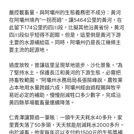
嚴控載畜量，與阿壩州的生態義務密不成分：黃河
在阿壩州境內“一拐而過”，讓5464公里的黃河，在
此留下174公里的四川段。比擬其他沿黃省份，黃河
四川段似乎短得不起眼。但是，這里倒是黃河下游
主要的水源補給區。同時，阿壩州仍是長江幾條主
要主流的起源地。
過度放牧，曾讓這里呈現草地退步、沙化景象。“為
了堅持水土，保護長江和黃河的下游生態，必需把
持畜牧範圍。”阿壩州水務局局長張險峰說，農牧業
占本地用水量跨越六成，阿壩州經由過程賜與牧平
易近必定的補助，慢慢削減牲口多少數字，完成沿
黃四縣草場載畜量連續降落。
仁青澤讓算過一筆賬：一頭牛天天耗水40多升，家
里賣失落了50多頭，天天就能削減耗水2000多升。
由於減畜，他家每年可以支付約1500元的生態獎補