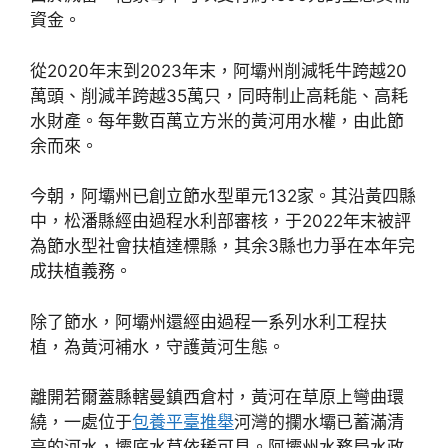
資金。
從2020年末到2023年末，阿壩州削減牦牛跨越20
萬頭、削減羊跨越35萬只，同時制止高耗能、高耗
水財產。每年數百萬立方米的黃河用水權，由此節
余而來。
今朝，阿壩州已創立節水型單元132家。其沿黃四縣
中，松潘縣經由過程水利部審核，于2022年末被評
為節水型社會扶植達標縣，其余3縣也力爭在本年完
成扶植義務。
除了節水，阿壩州還經由過程一系列水利工程扶
植，為黃河補水，守護黃河生態。
離開若爾蓋縣轄曼鎮西倉村，黃河在草原上彎曲環
繞，一處位于
包養平臺推舉
河灣的攔水壩已蓄滿清
亮的河水，壩底水草依稀可見。阿壩州水務局水政