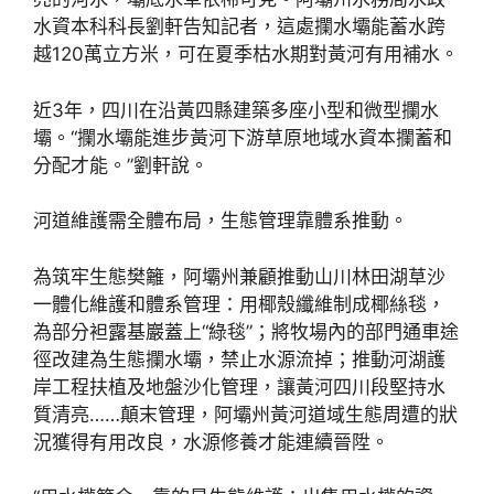
水資本科科長劉軒告知記者，這處攔水壩能蓄水跨
越120萬立方米，可在夏季枯水期對黃河有用補水。
近3年，四川在沿黃四縣建築多座小型和微型攔水
壩。“攔水壩能進步黃河下游草原地域水資本攔蓄和
分配才能。”劉軒說。
河道維護需全體布局，生態管理靠體系推動。
為筑牢生態樊籬，阿壩州兼顧推動山川林田湖草沙
一體化維護和體系管理：用椰殼纖維制成椰絲毯，
為部分袒露基巖蓋上“綠毯”；將牧場內的部門通車途
徑改建為生態攔水壩，禁止水源流掉；推動河湖護
岸工程扶植及地盤沙化管理，讓黃河四川段堅持水
質清亮……顛末管理，阿壩州黃河道域生態周遭的狀
況獲得有用改良，水源修養才能連續晉陞。