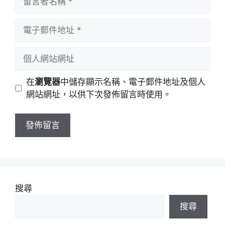
言
者
電
名
子
稱
郵
個
件
人
地
網
在
瀏覽器
中儲存顯示名稱、電子郵件地址及個人
址
站
網站網址，以供下次發佈留言時使用。
網
址
搜尋
搜尋