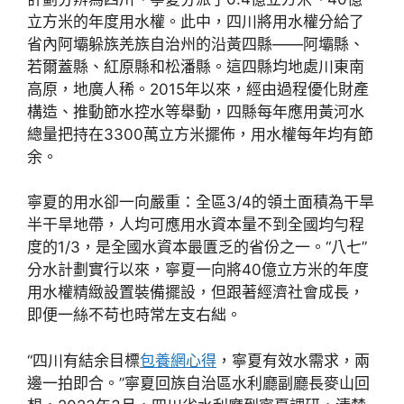
立方米的年度用水權。此中，四川將用水權分給了
省內阿壩躲族羌族自治州的沿黃四縣——阿壩縣、
若爾蓋縣、紅原縣和松潘縣。這四縣均地處川東南
高原，地廣人稀。2015年以來，經由過程優化財產
構造、推動節水控水等舉動，四縣每年應用黃河水
總量把持在3300萬立方米擺佈，用水權每年均有節
余。
寧夏的用水卻一向嚴重：全區3/4的領土面積為干旱
半干旱地帶，人均可應用水資本量不到全國均勻程
度的1/3，是全國水資本最匱乏的省份之一。“八七”
分水計劃實行以來，寧夏一向將40億立方米的年度
用水權精緻設置裝備擺設，但跟著經濟社會成長，
即便一絲不苟也時常左支右絀。
“四川有結余目標
包養網心得
，寧夏有效水需求，兩
邊一拍即合。”寧夏回族自治區水利廳副廳長麥山回