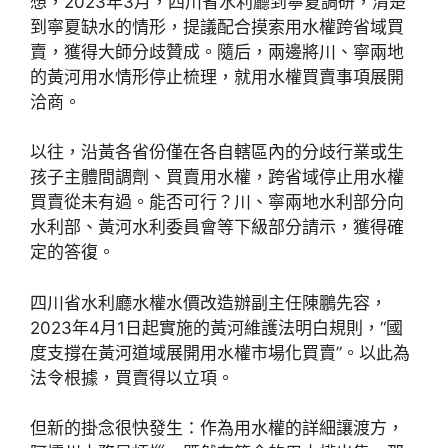
想，2023年3月，四川省水利廳到寧夏調研，清楚
到寧夏缺水的情形，提議配合摸索用水權跨省域買
賣，獲得大師分歧贊成。隨后，兩邊將川、寧兩地
的黃河用水情形停止梳理，就用水權買賣事項展開
洽商。
以往，沿黃各省份僅在各自轄區內的分歧行業或生
孩子主體間調劑、買賣用水權，跨省域停止用水權
買賣從未有過。能否可行？川、寧兩地水利部分向
水利部、黃河水利委員會等下級部分請示，獲得確
定的答復。
四川省水利廳水權水價改造辦副主任陳鵬先容，
2023年4月1日起實施的黃河維護法明白規則，“國
度支撐在黃河道域展開用水權市場化買賣”。以此為
法令根據，買賣得以立項。
但新的掛念很快發生：作為用水權的詳細讓渡方，