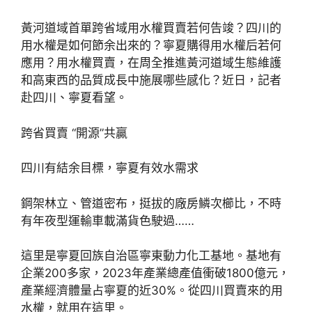
黃河道域首單跨省域用水權買賣若何告竣？四川的
用水權是如何節余出來的？寧夏購得用水權后若何
應用？用水權買賣，在周全推進黃河道域生態維護
和高東西的品質成長中施展哪些感化？近日，記者
赴四川、寧夏看望。
跨省買賣 “開源”共贏
四川有結余目標，寧夏有效水需求
鋼架林立、管道密布，挺拔的廠房鱗次櫛比，不時
有年夜型運輸車載滿貨色駛過……
這里是寧夏回族自治區寧東動力化工基地。基地有
企業200多家，2023年產業總產值衝破1800億元，
產業經濟體量占寧夏的近30%。從四川買賣來的用
水權，就用在這里。