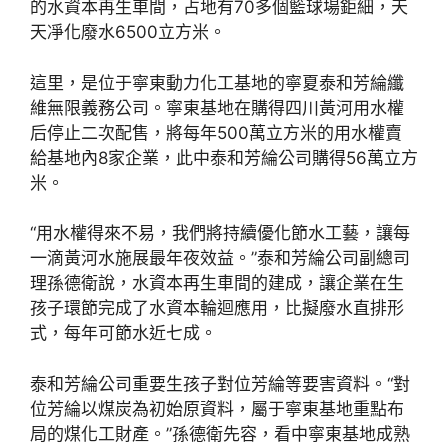
的水資本再生車間，占地有70多個籃球場鉅細，天
天凈化廢水6500立方米。
這里，是位于寧東動力化工基地的寧夏泰和芳綸纖
維無限義務公司。寧東基地在購得四川黃河用水權
后停止二次配售，將每年500萬立方米的用水權賣
給基地內8家企業，此中泰和芳綸公司購得56萬立方
米。
“用水權得來不易，我們將持續優化節水工藝，讓每
一滴黃河水施展最年夜效益。”泰和芳綸公司副總司
理孫德衛說，水資本再生車間的建成，讓企業在生
孩子環節完成了水資本輪迴應用，比擬廢水直排形
式，每年可節水近七成。
泰和芳綸公司重要生孩子對位芳綸等要害資料。“對
位芳綸以煤炭為初始原資料，屬于寧東基地重點布
局的煤化工財產。”孫德衛先容，看中寧東基地成熟