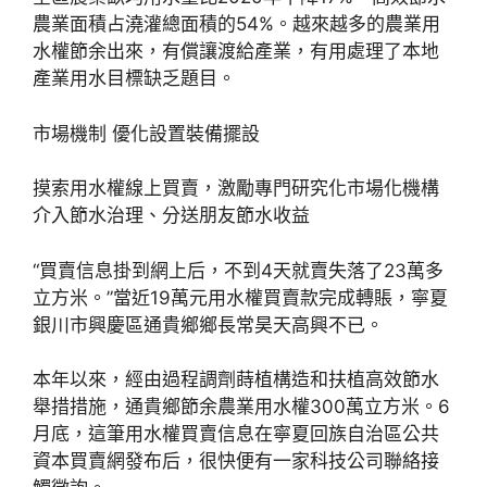
農業面積占澆灌總面積的54%。越來越多的農業用
水權節余出來，有償讓渡給產業，有用處理了本地
產業用水目標缺乏題目。
市場機制 優化設置裝備擺設
摸索用水權線上買賣，激勵專門研究化市場化機構
介入節水治理、分送朋友節水收益
“買賣信息掛到網上后，不到4天就賣失落了23萬多
立方米。”當近19萬元用水權買賣款完成轉賬，寧夏
銀川市興慶區通貴鄉鄉長常昊天高興不已。
本年以來，經由過程調劑蒔植構造和扶植高效節水
舉措措施，通貴鄉節余農業用水權300萬立方米。6
月底，這筆用水權買賣信息在寧夏回族自治區公共
資本買賣網發布后，很快便有一家科技公司聯絡接