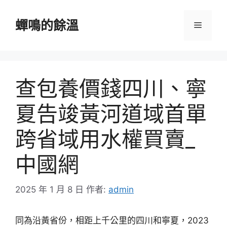
跳
至
蟬鳴的餘溫
選
主
要
單
內
容
查包養價錢四川、寧
夏告竣黃河道域首單
跨省域用水權買賣_
中國網
2025 年 1 月 8 日
作者:
admin
同為沿黃省份，相距上千公里的四川和寧夏，2023