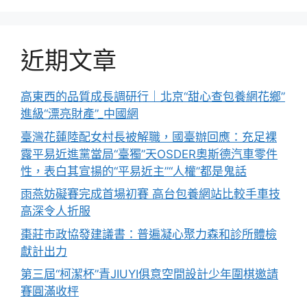
近期文章
高東西的品質成長調研行｜北京“甜心查包養網花鄉”
進級“漂亮財產”_中國網
臺灣花蓮陸配女村長被解職，國臺辦回應：充足裸
露平易近進黨當局“臺獨”天OSDER奧斯德汽車零件
性，表白其宣揚的“平易近主”“人權”都是鬼話
雨燕妨礙賽完成首場初賽 高台包養網站比較手車技
高深令人折服
棗莊市政協發建議書：普遍凝心聚力森和診所體檢
獻計出力
第三屆“柯潔杯”青JIUYI俱意空間設計少年圍棋邀請
賽圓滿收枰