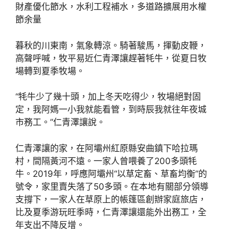
財產優化節水，水利工程補水，多道路擴展用水權
節余量
暮秋的川東南，氣象轉涼。騎著駿馬，揮動皮鞭，
高聲呼喊，牧平易近仁青澤讓趕著牦牛，從夏日牧
場轉到夏季牧場。
“牦牛少了幾十頭，加上冬天吃得少，牧場絕對固
定，我阿媽一小我就能看管，到時辰我就往年夜城
市務工。”仁青澤讓說。
仁青澤讓的家，在阿壩州紅原縣安曲鎮下哈拉瑪
村，間隔黃河不遠。一家人曾喂養了200多頭牦
牛。2019年，呼應阿壩州“以草定畜、草畜均衡”的
號令，家里賣失落了50多頭。在本地有關部分領導
支撐下，一家人在草原上的帳篷區創辦家庭旅店，
比及夏季游玩旺季時，仁青澤讓還能外出務工，全
年支出不降反增。