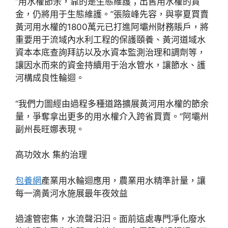
“用水權節余，靠的是生態維護；出售用水權的資
金，仍將用于生態維護。”張險峰先容，與寧夏買賣
黃河用水權的1800萬元已打進阿壩州財務賬戶，將
重要用于流域內水利工程的保護頤養、黃河道域水
資本本底查詢拜訪以及水資本監測治理和調劑等，
讓因水而來的資金持續用于治水管水，讓節水、護
河構成良性輪迴。
“我們力圖經由過程多種道路擴展黃河用水權的節余
量，爭奪拿出更多的用水權介入跨省買賣。”阿壩州
副州長旺娜表現。
高功效水 集約治理
包養網
產業用水輪迴應用，農業用水精準計量，讓
每一滴黃河水施展最年夜效益
過濾管密集，水流聲汩汩。面前這處專門凈化廢水