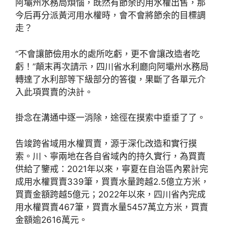
阿壩州水務局煩惱，既然有節余的用水權出售，那
今后再分派黃河用水權時，會不會將節余的目標調
走？
“不會讓節儉用水的處所吃虧，更不會讓改造者吃
虧！”顛末再次請示，四川省水利廳向阿壩州水務局
轉達了水利部等下級部分的答復，果斷了各單元介
入此項買賣的決計。
掛念在溝通中逐一消除，途徑在摸索中垂垂了了。
告竣跨省域用水權買賣，源于深化改造和實行摸
索。川、寧兩地在各自省域內的持久實行，為買賣
供給了鑒戒：2021年以來，寧夏在自治區內累計完
成用水權買賣339筆，買賣水量跨越2.5億立方米，
買賣金額跨越5億元；2022年以來，四川省內完成
用水權買賣467筆，買賣水量5457萬立方米，買賣
金額逾2616萬元。