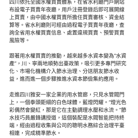
四川依托全國水權買賣體系，在省水利廳門戶網站
布設電子買賣年夜廳，用戶注冊登錄后即可展開線
上買賣，由中國水權買賣所擔任買賣審核、資金結
算等。省水利廳則可經由過程電子買賣年夜廳，查
詢全省用水權買賣信息、處置違規買賣、預警買賣
風險等。
跟著用水權買賣的推動，越來越多水資本變為“水資
產”，川、寧兩地順勢出臺政策，吸引更多專門研究
化、市場化機構介入節水治理、分送朋友節水收
益，進而進一個步驟推進水資本節儉集約應用。
走進四川雅安一家企業的用水管廊，只見水管閥門
上，一個拳頭鉅細的白色球體，藍燈閃耀。“燈光色
彩偶然會變紅，那是它在主動調理水壓和水流。”節
水技巧員嚴鋒講授道，這個裝配是水閥智能把持終
端，經由過程收集與公司的聰明水務綜合治理平臺
相連，完成精準節水。