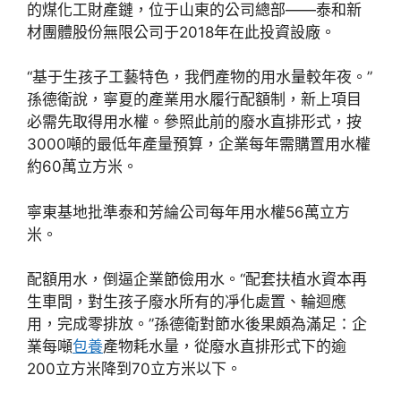
的煤化工財產鏈，位于山東的公司總部——泰和新
材團體股份無限公司于2018年在此投資設廠。
“基于生孩子工藝特色，我們產物的用水量較年夜。”
孫德衛說，寧夏的產業用水履行配額制，新上項目
必需先取得用水權。參照此前的廢水直排形式，按
3000噸的最低年產量預算，企業每年需購置用水權
約60萬立方米。
寧東基地批準泰和芳綸公司每年用水權56萬立方
米。
配額用水，倒逼企業節儉用水。“配套扶植水資本再
生車間，對生孩子廢水所有的凈化處置、輪迴應
用，完成零排放。”孫德衛對節水後果頗為滿足：企
業每噸
包養
產物耗水量，從廢水直排形式下的逾
200立方米降到70立方米以下。