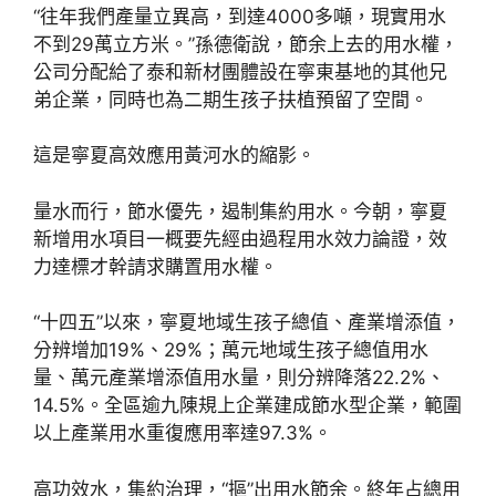
“往年我們產量立異高，到達4000多噸，現實用水
不到29萬立方米。”孫德衛說，節余上去的用水權，
公司分配給了泰和新材團體設在寧東基地的其他兄
弟企業，同時也為二期生孩子扶植預留了空間。
這是寧夏高效應用黃河水的縮影。
量水而行，節水優先，遏制集約用水。今朝，寧夏
新增用水項目一概要先經由過程用水效力論證，效
力達標才幹請求購置用水權。
“十四五”以來，寧夏地域生孩子總值、產業增添值，
分辨增加19%、29%；萬元地域生孩子總值用水
量、萬元產業增添值用水量，則分辨降落22.2%、
14.5%。全區逾九陳規上企業建成節水型企業，範圍
以上產業用水重復應用率達97.3%。
高功效水，集約治理，“摳”出用水節余。終年占總用