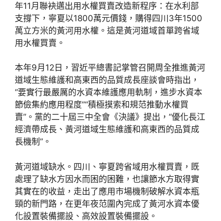
年11月聯袂邁出用水權買賣改造新程序：在水利部
支撐下，寧夏以1800萬元價錢，購得四川3年1500
萬立方米的黃河用水權。這是黃河道域首單跨省域
用水權買賣。
本年9月12日，習近平總書記掌管召開周全推進黃河
道域生態維護和高東西的品質成長座談會時指出，
“要實行最嚴厲的水資本維護應用軌制，進步水資本
節儉集約應用程度”“積極摸索和規范推動水權買
賣”。黨的二十屆三中全會《決議》提出，“優化長江
經濟帶成長、黃河道域生態維護和高東西的品質成
長機制”。
黃河道域缺水。四川、寧夏跨省域用水權買賣，既
處理了缺水方因水而困的困難，也讓節水方取得實
其實在的收益，走出了應用市場機制破解水資本瓶
頸的新門路，在更年夜范圍內完成了黃河水資本優
化設置裝備擺設、高效設置裝備擺設。