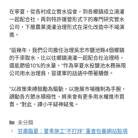
在寧夏，從各村成立管水協會，到各鄉鎮成立澆灌
一起配合社，再到特許運營形式下的專門研究管水
公司，下層農業澆灌治理形式在深化改造中不竭演
進。
“這幾年，我們公司擔任治理吳忠市鹽池縣4個鄉鎮
的干渠取水，比以往鄉鎮澆灌一起配合社治理時，
還能節儉10%的水量。”作為寧夏水投鹽池水務無限
公司用水治理員，冒建軍的話語中帶著驕傲。
“以政策束縛鼓勵為驅動，以施展市場機制為手腕，
調動各方節水積極性，將來會有更多用水權進市買
賣。”對此，譚小平疑神疑鬼。
分
未分類
類
甘肅臨夏：夏季施工“不打烊” 重查包養網站點項