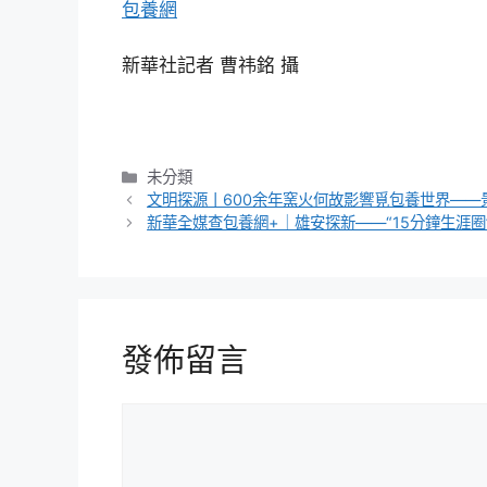
包養網
新華社記者 曹祎銘 攝
分
未分類
類
文明探源丨600余年窯火何故影響覓包養世界——
新華全媒查包養網+｜雄安探新——“15分鐘生涯圈
發佈留言
留
言