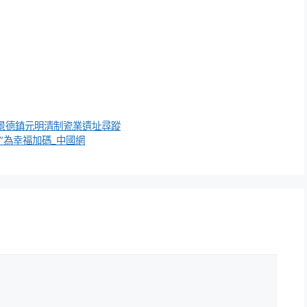
景德鎮元明清制瓷業遺址尋蹤
”為幸福加碼_中國網