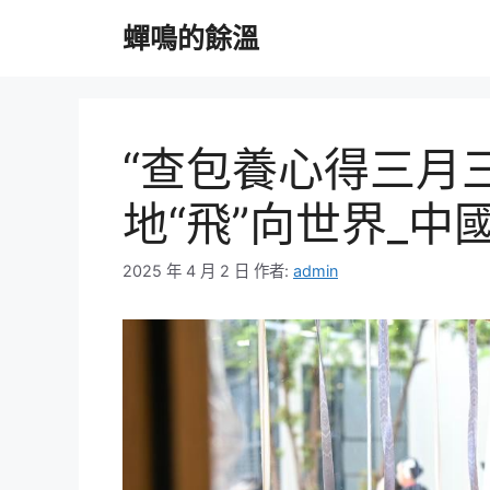
跳
蟬鳴的餘溫
至
主
要
內
容
“查包養心得三月
地“飛”向世界_中
2025 年 4 月 2 日
作者:
admin