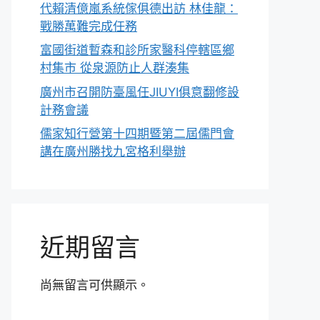
代賴清億嵐系統傢俱德出訪 林佳龍：
戰勝萬難完成任務
富國街道暫森和診所家醫科停轄區鄉
村集市 從泉源防止人群湊集
廣州市召開防臺風任JIUYI俱意翻修設
計務會議
儒家知行營第十四期暨第二屆儒門會
講在廣州勝找九宮格利舉辦
近期留言
尚無留言可供顯示。