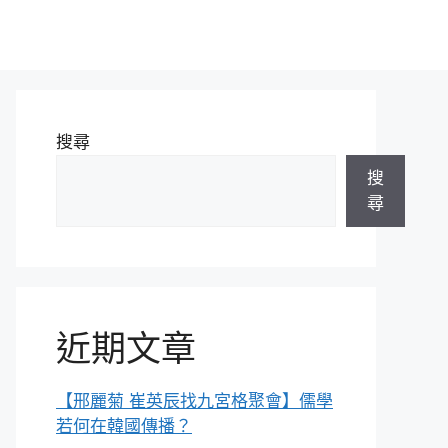
搜尋
搜
尋
近期文章
【邢麗菊 崔英辰找九宮格聚會】儒學
若何在韓國傳播？