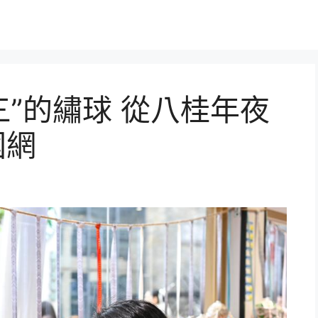
三”的繡球 從八桂年夜
國網