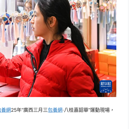
包養網
25年“廣西三月三
包養網
·八桂嘉韶華”運動現場，