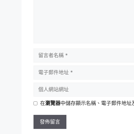
留
言
者
電
名
子
稱
郵
個
件
人
地
網
在
瀏覽器
中儲存顯示名稱、電子郵件地址
址
站
網
址